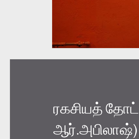
ரகசியத் தோட்ட
ஆர்.அபிலாஷ்)