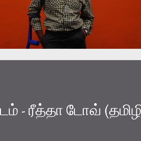
ம் - ரீத்தா டோவ் (தமிழ