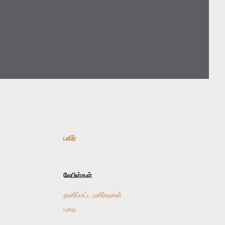
பகிர்
லேபிள்கள்
தனிப்பட்ட பகிர்வுகள்
பகடி