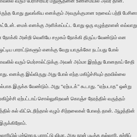
ாவலில் வரும் பேராசிரியர் மதுசூதனன் உண்மையில் அவர் தான்.
இருந்த போது துவங்கிய எனக்கும் அவருக்குமான உறவைப் பற்றி பேசினா
்டேன். மைக் எனக்கு அளிக்கப்பட்ட போது ஒரு எழுத்தாளன் எவ்வாறு
நோக்கி அன்றி வெளியே சமூகம் நோக்கி திருப்ப வேண்டும் என
ஒட்டிய பாராட்டுகளூம் எனக்கு வேறு யாருக்கோ நடப்பது போல்
லில் வரும் மெர்சால்ட்டுக்கு அவன் அம்மா இறந்து போனதாய் சேதி
ு. எனக்கு இவ்விருது அது போல் எந்த மகிழ்ச்சியும் தரவில்லை
யல்பாக இருக்க வேண்டும். அது “ஏற்படக்” கூடாது. “ஏற்படாத” ஒன்று
ழ்ச்சி ஏற்பட்டாய் சொல்லுகிறவன் கொஞ்ச நேரத்தில் வருத்தம்
த்தில் கல் விட்டெறிந்தால் எழும் சிற்றலைகள் போலத் தான். ஆழத்தின்
இருக்கிறோம்.
ூரியில் மற்றொரு பாராட்டு விழா. அது நான் படித்த கல்லூரி. சுற்றிப்