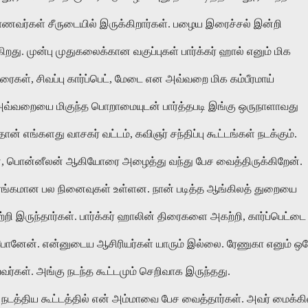
மாணவர்கள் சீருடையில் இருக்கிறார்கள். பழைய இரைச்சல் இன்றி
றது. முன்பு முதுகலைக்கான வகுப்புகள் பார்க்கர் ஹால் எனும் மிக
ிரைகள், சிவப்பு கார்ப்பெட், மேடை என அவ்வறை மிக கம்பீரமாய்
 அவ்வறையை மிகுந்த பொறாமையுடன் பார்த்தபடி இங்கு ஒருநாளாவது
ன் எங்களது வாசகர் வட்டம், கவிஞர் சந்திப்பு கூட்டங்கள் நடக்கும்.
ன், பொன்னீலன் ஆகியோரை அழைத்து வந்து பேச வைத்திருக்கிறேன்.
ரங்கமான பல நினைவுகள் உள்ளன. நான் படித்த ஆங்கிலத் துறையை
ாற்றி இருந்தார்கள். பார்க்கர் ஹாலின் திரைகளை அகற்றி, கார்ப்பெட்டை
்கு போனேன். என்னுடைய ஆசிரியர்கள் யாரும் இல்லை. ரேணுகா எனும் ஒர
யவர்கள். அங்கு நடந்த கூட்டமும் செறிவாக இருந்தது.
த்திய கூட்டத்தில் என் அம்மாவை பேச வைத்தார்கள். அவர் மைக்கி