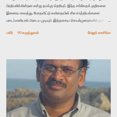
பிரதிபலிக்கின்றன என்று நமக்கு தெரியும். இந்த சங்கேதக் குறிகளை
இணைய வைத்து, மோதவிட்டு கவிதையின் சில சாத்தியங்களை
படைப்பாளியால் அடைய முடியும். இத்தகைய செயல்முறைகளில் ஒன்றை
தேடிக் கண்டுபிடிப்பது தான் இக்கட்டுரையின் நோக்கம். பள்ளிக்
பகிர்
90 கருத்துகள்
மேலும் வாசிக்க
காலத்தில் ஜாலவித்தைக்காரர்கள் வந்து போன பின் அவர்களின்
சூட்சுமத்தை கண்டுபிடித்து விட்டதாய் அந்தரங்கமாய் மட்டும்
குசுகுசுத்துக் கொள்வோம். அடுத்த முறை வரும் போது மர்மம் விலகாமல்
அதிக ஆர்வமுடன் அவரை சூழ்ந்து கொள்வோம். அறிதல் மர்மத்தை
அதிகமாக்கும். கொல்லாது. ஒரு கனவை மீட்டெடுப்பதன் நோக்கம்
என்னவாக இருக்கும்? கவிதையின் அரூப இயக்கத்தை பொதுவயமாக
வடிக்க முயல்வதும் அதற்கே. கோயில் கருவறையின்
மென்வெளிச்சத்தில் நுண்பேசியின் படக்கருவியை இயக்கி சாத்தி
வைத்து விட்டு இயக்கத்தை அறிவோம். அறிதல் அபச்சாரமில்லை.
பயணப் படிமம் என்பது காக்னிடிவ் பொயடிக்ஸ் எனும் சமகால
விமர்சனத்தின் ஒரு முக்கிய கருவி. இக்கருவியை மனுஷ்யபுத்திரனின்
“காலை வணக்கங்கள்” எனும் ஒரு கவிதையில் சொருகப் போகிறோம்.