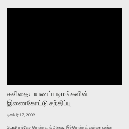
கவிதை: பயணப் படிமங்களின்
இணைகோட்டு சந்திப்பு
டிசம்பர் 17, 2009
மொழி சங்கேத சொற்களால் ஆனது. இச்சொற்கள் ஒன்றை ஒன்று