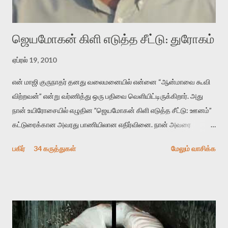
முதலில் கருவியை பழகுவோம். அன்றாட மொழியில் ஒன்று ம...
ஜெயமோகன் கிளி எடுத்த சீட்டு: துரோகம்
ஏப்ரல் 19, 2010
என் மாஜி குருநாதர் தனது வலைமனையில் என்னை “ஆன்மாவை கூவி
விற்றவன்” என்று வர்ணித்து ஒரு பதிவை வெளியிட்டிருக்கிறார். அது
நான் உயிரோசையில் எழுதின ”ஜெயமோகன் கிளி எடுத்த சீட்டு: ஊனம்”
கட்டுரைக்கான அவரது பாணியிலான எதிர்வினை. நான் அவரை
விமர்சிக்க காரணமே எனது தன்னிரக்கம் என்கிறார். ஜெயமோகனின்
பகிர்
34 கருத்துகள்
மேலும் வாசிக்க
பதிவை படித்த நண்பர்கள் பலரும் அவருக்காக இரக்கப்பட்டார்கள்.
உதாரணமாக கல்லூரிப் பேராசிரியர் ஒருவர் என்பவர் சொன்னார்:
“ஜெயமோகன் இன்றோரு தனிநபராக உயிர்மை போன்றோரு பெரும்
அமைப்புக்கு எதிராக இயங்க வேண்டி உள்ளது. அந்த பதற்றத்தை அவர்
தனது இணையதளத்திலே தொடர்ந்து பதிவு செய்கிறார். உயிர்மை
இன்னும் சில வருடங்களுக்கு தனக்கு எதிராக எழுத்தாளர்களை ஏவி