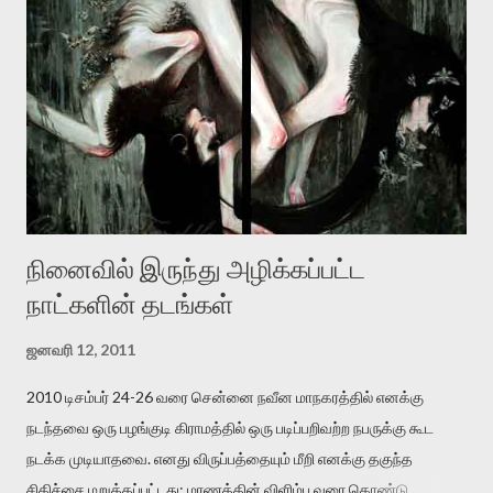
விட்டபடி இருக்கும் என்று ஒரு அச்சத்தை வெளிப்படுத்தியபடி
இருக்கிறார். அவர் கடுமையான பாதுகாப்பின்மை மனநிலையில் உள்ளார்.
உயிர்மை அவரை தாக்க உத்தேசித்தாலும் இல்லை என்றாலும்
ஜெயமோகன் அந்த பிரமையால் தொடர்ந்து அச்சுறுத்தலுக்கு உள்ளாகி
உள்ளார். உங்களை பற்றின இந்த தாக்குதல் கூட இதன் வெளிப்பாடு தான்”.
உண்மையே! ராக்கி படத்தில் குத்துச்சண்டை வீரராக வரும் சில்வெஸ்டர்
ஓரிடத்தில் சொல்வார்: ...
நினைவில் இருந்து அழிக்கப்பட்ட
நாட்களின் தடங்கள்
ஜனவரி 12, 2011
2010 டிசம்பர் 24-26 வரை சென்னை நவீன மாநகரத்தில் எனக்கு
நடந்தவை ஒரு பழங்குடி கிராமத்தில் ஒரு படிப்பறிவற்ற நபருக்கு கூட
நடக்க முடியாதவை. எனது விருப்பத்தையும் மீறி எனக்கு தகுந்த
சிகிச்சை மறுக்கப்பட்டது; மரணத்தின் விளிம்பு வரை கொண்டு