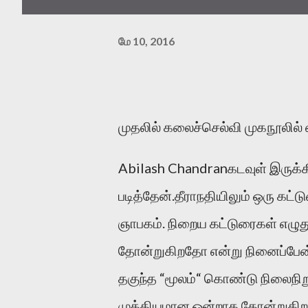
மே 10, 2016
முதலில் கலைச்செல்வி முகநூலில் 
Abilash Chandranகடவுள் இருக்
படித்தேன்.தீராநதியிலும் ஒரு கட்ட
ஞாபகம். நிறைய கட்டுரைகள் எழுத
தோன்றுகிறதோ என்று நினைப்பேன
தகுந்த “மூலம்“ கொண்டு நிலைநிறு
முக்கியமான ஒன்றாக தோன்றுகி