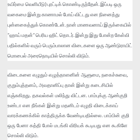
)
.
உயிர்மை வெளியீடு
புரட்டிக்
கொண்டிருந்தேன்
இப்படி
ஒரு
வகைமை
இன்று
காணாமல்
போய்
விட்டது
என
நினைத்து
.
புன்னகைத்துக்
கொண்டேன்
நான்
மாணவனாய்
இருக்கையில்
“
”
.
ஹாய்
மதன்
பெரிய
ஹிட்
தொடர்
இன்று
இது
போன்ற
கேள்வி
பதில்களில்
வரும்
பெரும்பாலான
விடைகளை
ஒரு
ஆண்டுராயிட்
.
மொபைல்
அரைநொடியில்
சொல்லி
விடும்
,
,
விடைகளை
எழுதும்
எழுத்தாளனின்
ஆளுமை
நகைச்சுவை
,
குறும்புத்தனம்
அவதானிப்பு
தான்
இன்று கடைசியில்
.
எஞ்சுகிறது
தகவல்கள் மலிந்து விட்டன. பாம்புக்கு ஆண்குறி
உண்டா என நீங்கள் இன்று மதனிடம் எழுதி விடைக்காய்
வாரக்கணக்கில் காத்திருக்க வேண்டியதில்லை. பாம்பின் குறி
ஒரு பேனா கத்தி போல் மடங்கி விரியக் கூடியது என கூகிளே
சொல்லி விடும்.