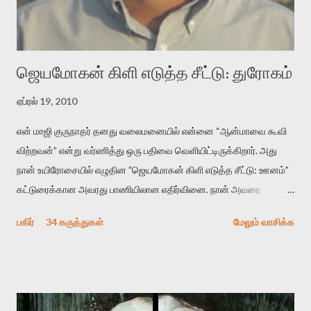
“காலை வணக்கங்கள்” எனும் ஒரு கவிதையில் சொருகப் போகிறோம்.
முதலில் கருவியை பழகுவோம். அன்றாட மொழியில் ஒன்று ம...
ஜெயமோகன் கிளி எடுத்த சீட்டு: துரோகம்
ஏப்ரல் 19, 2010
என் மாஜி குருநாதர் தனது வலைமனையில் என்னை “ஆன்மாவை கூவி
விற்றவன்” என்று வர்ணித்து ஒரு பதிவை வெளியிட்டிருக்கிறார். அது
நான் உயிரோசையில் எழுதின ”ஜெயமோகன் கிளி எடுத்த சீட்டு: ஊனம்”
கட்டுரைக்கான அவரது பாணியிலான எதிர்வினை. நான் அவரை
விமர்சிக்க காரணமே எனது தன்னிரக்கம் என்கிறார். ஜெயமோகனின்
பகிர்
34 கருத்துகள்
மேலும் வாசிக்க
பதிவை படித்த நண்பர்கள் பலரும் அவருக்காக இரக்கப்பட்டார்கள்.
உதாரணமாக கல்லூரிப் பேராசிரியர் ஒருவர் என்பவர் சொன்னார்:
“ஜெயமோகன் இன்றோரு தனிநபராக உயிர்மை போன்றோரு பெரும்
அமைப்புக்கு எதிராக இயங்க வேண்டி உள்ளது. அந்த பதற்றத்தை அவர்
தனது இணையதளத்திலே தொடர்ந்து பதிவு செய்கிறார். உயிர்மை