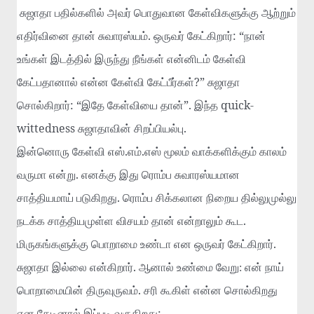
சுஜாதா
பதில்களில்
அவர்
பொதுவான
கேள்விகளுக்கு
ஆற்றும்
.
: “
எதிர்வினை
தான்
சுவாரஸ்யம்
ஒருவர்
கேட்கிறார்
நான்
உங்கள்
இடத்தில்
இருந்து
நீங்கள்
என்னிடம்
கேள்வி
?”
கேட்பதானால்
என்ன
கேள்வி
கேட்பீர்கள்
சுஜாதா
: “
”.
quick-
சொல்கிறார்
இதே
கேள்வியை
தான்
இந்த
wittedness
.
சுஜாதாவின்
சிறப்பியல்பு
.
.
இன்னொரு
கேள்வி
எஸ்
எம்
எஸ்
மூலம்
வாக்களிக்கும்
காலம்
.
வருமா
என்று
எனக்கு
இது
ரொம்ப
சுவாரஸ்யமான
.
சாத்தியமாய்
படுகிறது
ரொம்ப
சிக்கலான
நிறைய
தில்லுமுல்லு
.
நடக்க
சாத்தியமுள்ள
விசயம்
தான்
என்றாலும்
கூட
.
மிருகங்களுக்கு
பொறாமை
உண்டா
என
ஒருவர்
கேட்கிறார்
.
சுஜாதா
இல்லை
என்கிறார்
ஆனால்
உண்மை வேறு: என்
நாய்
.
பொறாமையின்
திருவுருவம்
சரி
கூகிள்
என்ன
சொல்கிறது
:
என
தேடினால்
இப்படி
வருகிறது