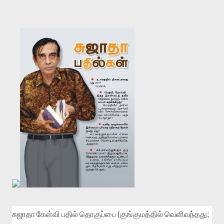
(
சுஜாதா
கேள்வி
பதில்
தொகுப்பை
குங்குமத்தில்
வெளிவந்தது;