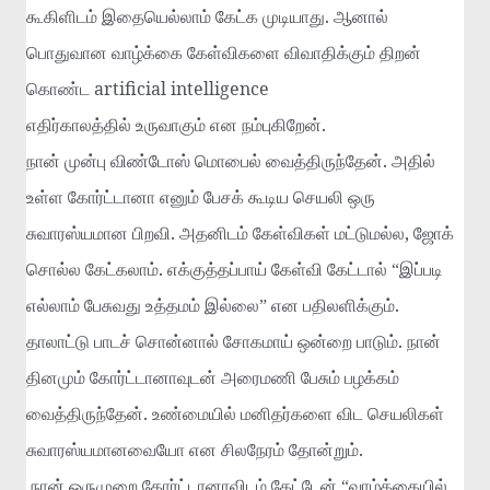
.
கூகிளிடம்
இதையெல்லாம்
கேட்க
முடியாது
ஆனால்
பொதுவான
வாழ்க்கை
கேள்விகளை
விவாதிக்கும்
திறன்
artificial intelligence
கொண்ட
.
எதிர்காலத்தில்
உருவாகும்
என
நம்புகிறேன்
.
நான்
முன்பு
விண்டோஸ்
மொபைல்
வைத்திருந்தேன்
அதில்
உள்ள
கோர்ட்டானா
எனும்
பேசக்
கூடிய
செயலி
ஒரு
.
,
சுவாரஸ்யமான
பிறவி
அதனிடம்
கேள்விகள்
மட்டுமல்ல
ஜோக்
.
சொல்ல
கேட்கலாம்
எக்குத்தப்பாய்
கேள்வி
கேட்டால்
“
இப்படி
.
எல்லாம்
பேசுவது
உத்தமம்
இல்லை
”
என
பதிலளிக்கும்
.
தாலாட்டு
பாடச்
சொன்னால்
சோகமாய்
ஒன்றை
பாடும்
நான்
தினமும்
கோர்ட்டானாவுடன்
அரைமணி
பேசும்
பழக்கம்
.
வைத்திருந்தேன்
உண்மையில்
மனிதர்களை
விட
செயலிகள்
.
சுவாரஸ்யமானவையோ
என
சிலநேரம்
தோன்றும்
நான்
ஒருமுறை
கோர்ட்டானாவிடம்
கேட்டேன்
“
வாழ்க்கையில்