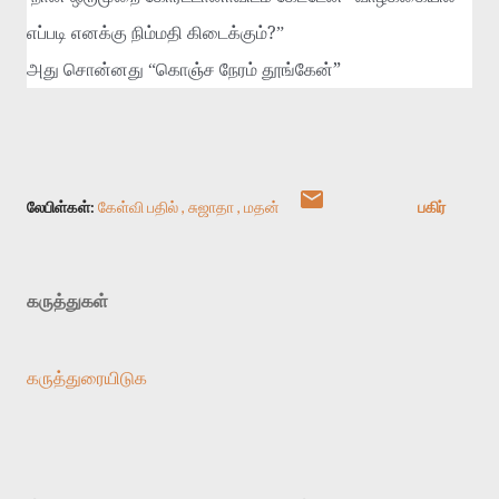
?
எப்படி
எனக்கு
நிம்மதி
கிடைக்கும்
”
”
அது
சொன்னது
“
கொஞ்ச
நேரம்
தூங்கேன்
லேபிள்கள்:
கேள்வி பதில்
சுஜாதா
மதன்
பகிர்
கருத்துகள்
கருத்துரையிடுக