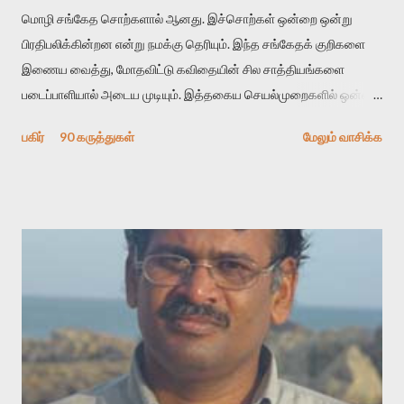
மொழி சங்கேத சொற்களால் ஆனது. இச்சொற்கள் ஒன்றை ஒன்று
பிரதிபலிக்கின்றன என்று நமக்கு தெரியும். இந்த சங்கேதக் குறிகளை
இணைய வைத்து, மோதவிட்டு கவிதையின் சில சாத்தியங்களை
படைப்பாளியால் அடைய முடியும். இத்தகைய செயல்முறைகளில் ஒன்றை
தேடிக் கண்டுபிடிப்பது தான் இக்கட்டுரையின் நோக்கம். பள்ளிக்
பகிர்
90 கருத்துகள்
மேலும் வாசிக்க
காலத்தில் ஜாலவித்தைக்காரர்கள் வந்து போன பின் அவர்களின்
சூட்சுமத்தை கண்டுபிடித்து விட்டதாய் அந்தரங்கமாய் மட்டும்
குசுகுசுத்துக் கொள்வோம். அடுத்த முறை வரும் போது மர்மம் விலகாமல்
அதிக ஆர்வமுடன் அவரை சூழ்ந்து கொள்வோம். அறிதல் மர்மத்தை
அதிகமாக்கும். கொல்லாது. ஒரு கனவை மீட்டெடுப்பதன் நோக்கம்
என்னவாக இருக்கும்? கவிதையின் அரூப இயக்கத்தை பொதுவயமாக
வடிக்க முயல்வதும் அதற்கே. கோயில் கருவறையின்
மென்வெளிச்சத்தில் நுண்பேசியின் படக்கருவியை இயக்கி சாத்தி
வைத்து விட்டு இயக்கத்தை அறிவோம். அறிதல் அபச்சாரமில்லை.
பயணப் படிமம் என்பது காக்னிடிவ் பொயடிக்ஸ் எனும் சமகால
விமர்சனத்தின் ஒரு முக்கிய கருவி. இக்கருவியை மனுஷ்யபுத்திரனின்