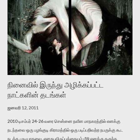
இன்னும் சில வருடங்களுக்கு தனக்கு எதிராக எழுத்தாளர்களை ஏவி
விட்டபடி இருக்கும் என்று ஒரு அச்சத்தை வெளிப்படுத்தியபடி
இருக்கிறார். அவர் கடுமையான பாதுகாப்பின்மை மனநிலையில் உள்ளார்.
உயிர்மை அவரை தாக்க உத்தேசித்தாலும் இல்லை என்றாலும்
ஜெயமோகன் அந்த பிரமையால் தொடர்ந்து அச்சுறுத்தலுக்கு உள்ளாகி
உள்ளார். உங்களை பற்றின இந்த தாக்குதல் கூட இதன் வெளிப்பாடு தான்”.
உண்மையே! ராக்கி படத்தில் குத்துச்சண்டை வீரராக வரும் சில்வெஸ்டர்
ஓரிடத்தில் சொல்வார்: ...
நினைவில் இருந்து அழிக்கப்பட்ட
நாட்களின் தடங்கள்
ஜனவரி 12, 2011
2010 டிசம்பர் 24-26 வரை சென்னை நவீன மாநகரத்தில் எனக்கு
நடந்தவை ஒரு பழங்குடி கிராமத்தில் ஒரு படிப்பறிவற்ற நபருக்கு கூட
நடக்க முடியாதவை. எனது விருப்பத்தையும் மீறி எனக்கு தகுந்த