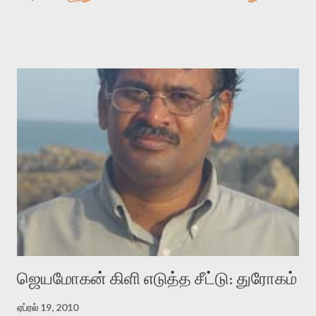
காலத்தில் ஜாலவித்தைக்காரர்கள் வந்து போன பின் அவர்களின்
சூட்சுமத்தை கண்டுபிடித்து விட்டதாய் அந்தரங்கமாய் மட்டும்
குசுகுசுத்துக் கொள்வோம். அடுத்த முறை வரும் போது மர்மம் விலகாமல்
அதிக ஆர்வமுடன் அவரை சூழ்ந்து கொள்வோம். அறிதல் மர்மத்தை
அதிகமாக்கும். கொல்லாது. ஒரு கனவை மீட்டெடுப்பதன் நோக்கம்
என்னவாக இருக்கும்? கவிதையின் அரூப இயக்கத்தை பொதுவயமாக
வடிக்க முயல்வதும் அதற்கே. கோயில் கருவறையின்
மென்வெளிச்சத்தில் நுண்பேசியின் படக்கருவியை இயக்கி சாத்தி
வைத்து விட்டு இயக்கத்தை அறிவோம். அறிதல் அபச்சாரமில்லை.
பயணப் படிமம் என்பது காக்னிடிவ் பொயடிக்ஸ் எனும் சமகால
விமர்சனத்தின் ஒரு முக்கிய கருவி. இக்கருவியை மனுஷ்யபுத்திரனின்
“காலை வணக்கங்கள்” எனும் ஒரு கவிதையில் சொருகப் போகிறோம்.
முதலில் கருவியை பழகுவோம். அன்றாட மொழியில் ஒன்று ம...
ஜெயமோகன் கிளி எடுத்த சீட்டு: துரோகம்
ஏப்ரல் 19, 2010