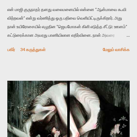
என் மாஜி குருநாதர் தனது வலைமனையில் என்னை “ஆன்மாவை கூவி
விற்றவன்” என்று வர்ணித்து ஒரு பதிவை வெளியிட்டிருக்கிறார். அது
நான் உயிரோசையில் எழுதின ”ஜெயமோகன் கிளி எடுத்த சீட்டு: ஊனம்”
கட்டுரைக்கான அவரது பாணியிலான எதிர்வினை. நான் அவரை
விமர்சிக்க காரணமே எனது தன்னிரக்கம் என்கிறார். ஜெயமோகனின்
பகிர்
34 கருத்துகள்
மேலும் வாசிக்க
பதிவை படித்த நண்பர்கள் பலரும் அவருக்காக இரக்கப்பட்டார்கள்.
உதாரணமாக கல்லூரிப் பேராசிரியர் ஒருவர் என்பவர் சொன்னார்:
“ஜெயமோகன் இன்றோரு தனிநபராக உயிர்மை போன்றோரு பெரும்
அமைப்புக்கு எதிராக இயங்க வேண்டி உள்ளது. அந்த பதற்றத்தை அவர்
தனது இணையதளத்திலே தொடர்ந்து பதிவு செய்கிறார். உயிர்மை
இன்னும் சில வருடங்களுக்கு தனக்கு எதிராக எழுத்தாளர்களை ஏவி
விட்டபடி இருக்கும் என்று ஒரு அச்சத்தை வெளிப்படுத்தியபடி
இருக்கிறார். அவர் கடுமையான பாதுகாப்பின்மை மனநிலையில் உள்ளார்.
உயிர்மை அவரை தாக்க உத்தேசித்தாலும் இல்லை என்றாலும்
ஜெயமோகன் அந்த பிரமையால் தொடர்ந்து அச்சுறுத்தலுக்கு உள்ளாகி