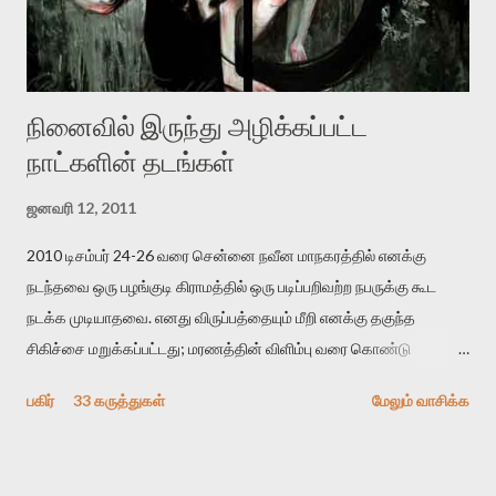
உள்ளார். உங்களை பற்றின இந்த தாக்குதல் கூட இதன் வெளிப்பாடு தான்”.
உண்மையே! ராக்கி படத்தில் குத்துச்சண்டை வீரராக வரும் சில்வெஸ்டர்
ஓரிடத்தில் சொல்வார்: ...
நினைவில் இருந்து அழிக்கப்பட்ட
நாட்களின் தடங்கள்
ஜனவரி 12, 2011
2010 டிசம்பர் 24-26 வரை சென்னை நவீன மாநகரத்தில் எனக்கு
நடந்தவை ஒரு பழங்குடி கிராமத்தில் ஒரு படிப்பறிவற்ற நபருக்கு கூட
நடக்க முடியாதவை. எனது விருப்பத்தையும் மீறி எனக்கு தகுந்த
சிகிச்சை மறுக்கப்பட்டது; மரணத்தின் விளிம்பு வரை கொண்டு
செல்லப்ப்பட்டேன். இரண்டாம் கோமா நிலைக்கு சென்றேன்.
பகிர்
33 கருத்துகள்
மேலும் வாசிக்க