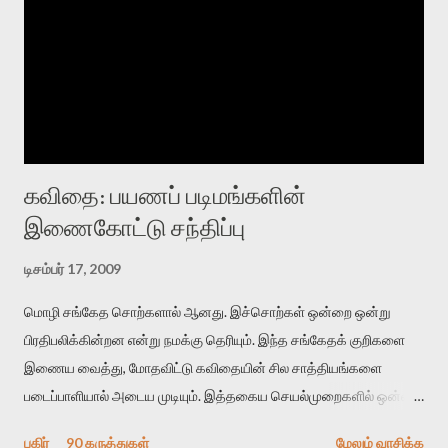
கவிதை: பயணப் படிமங்களின்
இணைகோட்டு சந்திப்பு
டிசம்பர் 17, 2009
மொழி சங்கேத சொற்களால் ஆனது. இச்சொற்கள் ஒன்றை ஒன்று
பிரதிபலிக்கின்றன என்று நமக்கு தெரியும். இந்த சங்கேதக் குறிகளை
இணைய வைத்து, மோதவிட்டு கவிதையின் சில சாத்தியங்களை
படைப்பாளியால் அடைய முடியும். இத்தகைய செயல்முறைகளில் ஒன்றை
தேடிக் கண்டுபிடிப்பது தான் இக்கட்டுரையின் நோக்கம். பள்ளிக்
பகிர்
90 கருத்துகள்
மேலும் வாசிக்க