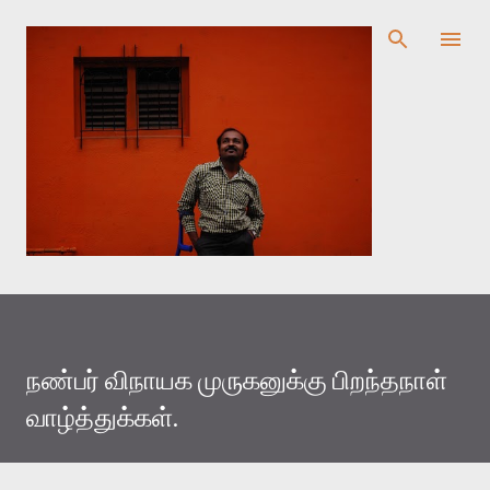
முதன்மை உள்ளடக்கத்திற்குச் செல்
நண்பர் விநாயக முருகனுக்கு பிறந்தநாள்
வாழ்த்துக்கள்.