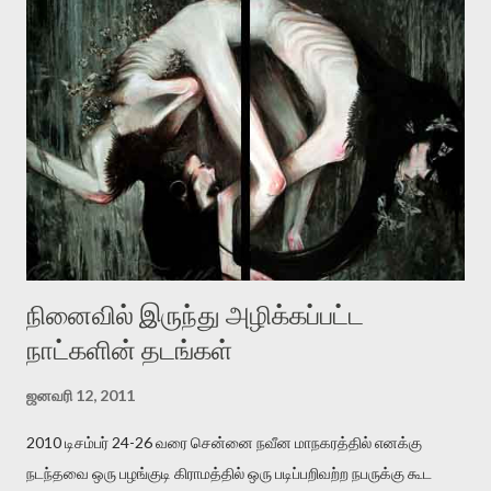
தனது இணையதளத்திலே தொடர்ந்து பதிவு செய்கிறார். உயிர்மை
இன்னும் சில வருடங்களுக்கு தனக்கு எதிராக எழுத்தாளர்களை ஏவி
விட்டபடி இருக்கும் என்று ஒரு அச்சத்தை வெளிப்படுத்தியபடி
இருக்கிறார். அவர் கடுமையான பாதுகாப்பின்மை மனநிலையில் உள்ளார்.
உயிர்மை அவரை தாக்க உத்தேசித்தாலும் இல்லை என்றாலும்
ஜெயமோகன் அந்த பிரமையால் தொடர்ந்து அச்சுறுத்தலுக்கு உள்ளாகி
உள்ளார். உங்களை பற்றின இந்த தாக்குதல் கூட இதன் வெளிப்பாடு தான்”.
உண்மையே! ராக்கி படத்தில் குத்துச்சண்டை வீரராக வரும் சில்வெஸ்டர்
ஓரிடத்தில் சொல்வார்: ...
நினைவில் இருந்து அழிக்கப்பட்ட
நாட்களின் தடங்கள்
ஜனவரி 12, 2011
2010 டிசம்பர் 24-26 வரை சென்னை நவீன மாநகரத்தில் எனக்கு
நடந்தவை ஒரு பழங்குடி கிராமத்தில் ஒரு படிப்பறிவற்ற நபருக்கு கூட