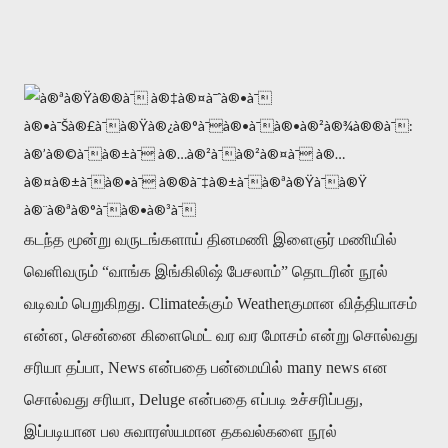
கடந்த
மூன்று
வருடங்களாய்
தினமணி
இளைஞர்
மணியில்
வெளிவரும்
“
வாங்க
இங்கிலிஷ்
பேசலாம்
”
தொடரின்
நூல்
வடிவம்
பெறுகிறது
. Climate
க்கும்
Weather
குமான
வித்தியாசம்
என்ன
,
சென்னை
கிளைமெட்
வர
வர
மோசம்
என்று
சொல்வது
சரியா
தப்பா
, News
என்பதை
பன்மையில்
many news
என
சொல்வது
சரியா
, Deluge
என்பதை
எப்படி
உச்சரிப்பது
,
இப்படியான
பல
சுவாரஸ்யமான
தகவல்களை
நூல்