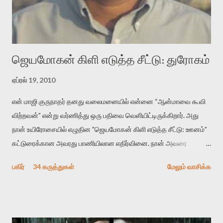
விமர்சனத்தின் ஒரு முக்கிய கருவி. இக்கருவியை மனுஷ்யபுத்திரனின்
“காலை வணக்கங்கள்” எனும் ஒரு கவிதையில் சொருகப் போகிறோம்.
முதலில் கருவியை பழகுவோம். அன்றாட மொழியில் ஒன்று ம...
ஜெயமோகன் கிளி எடுத்த சீட்டு: துரோகம்
ஏப்ரல் 19, 2010
என் மாஜி குருநாதர் தனது வலைமனையில் என்னை “ஆன்மாவை கூவி
விற்றவன்” என்று வர்ணித்து ஒரு பதிவை வெளியிட்டிருக்கிறார். அது
நான் உயிரோசையில் எழுதின ”ஜெயமோகன் கிளி எடுத்த சீட்டு: ஊனம்”
கட்டுரைக்கான அவரது பாணியிலான எதிர்வினை. நான் அவரை
விமர்சிக்க காரணமே எனது தன்னிரக்கம் என்கிறார். ஜெயமோகனின்
பகிர்
34 கருத்துகள்
மேலும் வாசிக்க
பதிவை படித்த நண்பர்கள் பலரும் அவருக்காக இரக்கப்பட்டார்கள்.
உதாரணமாக கல்லூரிப் பேராசிரியர் ஒருவர் என்பவர் சொன்னார்:
“ஜெயமோகன் இன்றோரு தனிநபராக உயிர்மை போன்றோரு பெரும்
அமைப்புக்கு எதிராக இயங்க வேண்டி உள்ளது. அந்த பதற்றத்தை அவர்