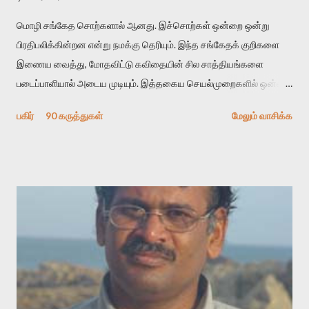
மொழி சங்கேத சொற்களால் ஆனது. இச்சொற்கள் ஒன்றை ஒன்று
பிரதிபலிக்கின்றன என்று நமக்கு தெரியும். இந்த சங்கேதக் குறிகளை
இணைய வைத்து, மோதவிட்டு கவிதையின் சில சாத்தியங்களை
படைப்பாளியால் அடைய முடியும். இத்தகைய செயல்முறைகளில் ஒன்றை
தேடிக் கண்டுபிடிப்பது தான் இக்கட்டுரையின் நோக்கம். பள்ளிக்
பகிர்
90 கருத்துகள்
மேலும் வாசிக்க
காலத்தில் ஜாலவித்தைக்காரர்கள் வந்து போன பின் அவர்களின்
சூட்சுமத்தை கண்டுபிடித்து விட்டதாய் அந்தரங்கமாய் மட்டும்
குசுகுசுத்துக் கொள்வோம். அடுத்த முறை வரும் போது மர்மம் விலகாமல்
அதிக ஆர்வமுடன் அவரை சூழ்ந்து கொள்வோம். அறிதல் மர்மத்தை
அதிகமாக்கும். கொல்லாது. ஒரு கனவை மீட்டெடுப்பதன் நோக்கம்
என்னவாக இருக்கும்? கவிதையின் அரூப இயக்கத்தை பொதுவயமாக
வடிக்க முயல்வதும் அதற்கே. கோயில் கருவறையின்
மென்வெளிச்சத்தில் நுண்பேசியின் படக்கருவியை இயக்கி சாத்தி
வைத்து விட்டு இயக்கத்தை அறிவோம். அறிதல் அபச்சாரமில்லை.
பயணப் படிமம் என்பது காக்னிடிவ் பொயடிக்ஸ் எனும் சமகால