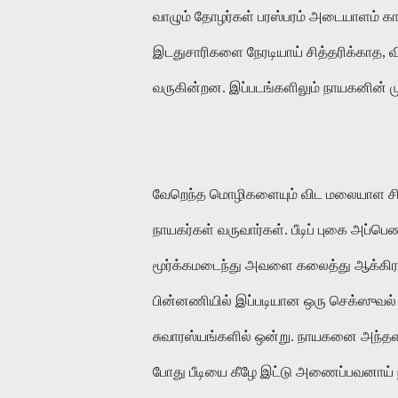
வாழும்
தோழர்கள்
பரஸ்பரம்
அடையாளம்
க
இடதுசாரிகளை
நேரடியாய்
சித்தரிக்காத
,
வ
வருகின்றன
.
இப்படங்களிலும்
நாயகனின்
ம
வேறெந்த
மொழிகளையும்
விட
மலையாள
ச
நாயகர்கள்
வருவார்கள்
.
பீடிப்
புகை
அப்பெ
மூர்க்கமடைந்து
அவளை
கலைத்து
ஆக்கிரம
பின்னணியில்
இப்படியான
ஒரு
செக்ஸுவல்
சுவாரஸ்யங்களில்
ஒன்று
.
நாயகனை
அந்த
போது
பீடியை
கீழே
இட்டு
அணைப்பவனாய்