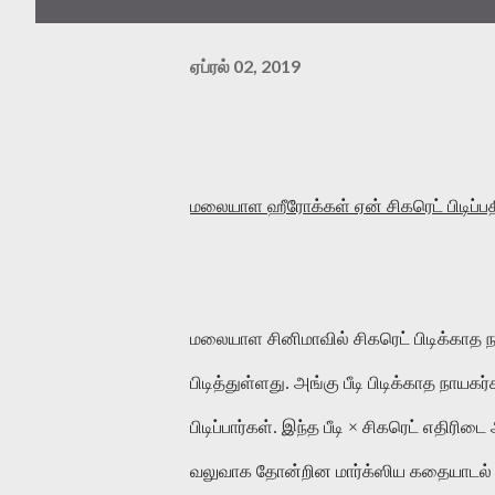
ஏப்ரல் 02, 2019
மலையாள
ஹீரோக்கள்
ஏன்
சிகரெட்
பிடிப்
மலையாள
சினிமாவில்
சிகரெட்
பிடிக்காத
பிடித்துள்ளது
.
அங்கு
பீடி
பிடிக்காத
நாயகர்
பிடிப்பார்கள்
.
இந்த
பீடி
×
சிகரெட்
எதிரிடை
வலுவாக
தோன்றின
மார்க்ஸிய
கதையா
டல்