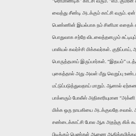
“
ரொமாண்டிக்
”
காட்சி
வரும்
. “
எம்
.
குமரன்
வைத்து
சீண்டி
அடக்கும்
காட்சி
வரும்
.
ஏன்
பெண்ணின்
இயல்பாக
நம்
சினிமா
எதைக்
பொதுவாக
சற்றே
விடலைத்தனமும்
சுட்டியும
பாலியல்
கவர்ச்சி
மிக்கவர்கள்
.
குறிப்பாய்
,
பொருத்தமாய்
இருப்பார்கள்
. “
இதயம்
”
படத்
புகைத்தால்
அது
அவள்
மீது
வெறுப்பு
உண்டா
மட்டுப்படுத்துவதாய்
மாறும்
.
ஆனால்
ஏற்க
பாக்ஸரும்
போலீஸ்
அதிகாரியுமான
“
அக்னி
மிக்க
ஒரு
நாயகியை
அடக்குவதே
சவால்
.
சண்டைக்காட்சி
போல
ஆக
அதற்கு
கிக்
கூ
பிடிக்கும்
பெண்கள்
ஆணை
ஆதிக்கமிக்க