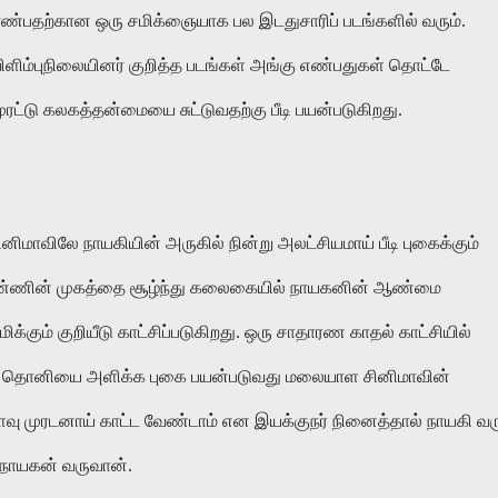
ாண்பதற்கான
ஒரு
சமிக்ஞையாக
பல
இடதுசாரிப்
படங்களில்
வரும்
.
ிளிம்புநிலையினர் குறித்த
படங்கள்
அங்கு
எண்பதுகள்
தொட்டே
ுரட்டு
கலகத்தன்மையை
சுட்டுவதற்கு
பீடி
பயன்படு
கிறது
.
ினிமாவிலே
நாயகியின்
அருகில்
நின்று
அலட்சியமாய்
பீடி
புகைக்கும்
ண்ணின்
முகத்தை
சூழ்ந்து
கலைகையில்
நாயகனின்
ஆண்மை
ிக்கும்
குறியீடு
காட்சிப்படுகிறது
.
ஒரு
சாதாரண
காதல்
காட்சியில்
தொனியை
அளிக்க
புகை
பயன்படுவது
மலையாள
சினிமாவின்
ளவு
முரடனாய்
காட்ட
வேண்டாம்
என
இயக்குநர்
நினைத்தால்
நாயகி
வர
நாயகன்
வருவான்
.