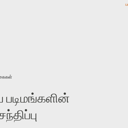
ப
ுகைகள்
 படிமங்களின்
்திப்பு