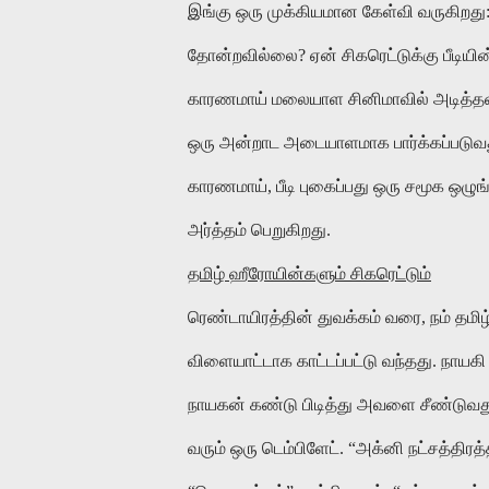
இங்கு
ஒரு
முக்கியமான
கேள்வி
வருகிறது
தோன்றவில்லை
?
ஏன்
சிகரெட்டுக்கு
பீடியின
காரணமாய்
மலையாள
சினிமாவில்
அடித்
ஒரு
அன்றாட
அடையாளமாக
பார்க்கப்படுவ
காரணமாய்
,
பீடி
புகைப்பது
ஒரு
சமூக
ஒழுங
அர்த்தம்
பெறுகிறது
.
தமிழ்
ஹீரோயின்களும்
சிகரெட்டும்
ரெண்டாயிரத்தின்
துவக்கம்
வரை
,
நம் தமிழ
விளையாட்டாக
காட்டப்பட்டு
வந்தது
.
நாயகி
நாயகன்
கண்டு
பிடித்து
அவளை
சீண்டுவத
வரும்
ஒரு
டெம்பிளேட்
. “
அக்னி
நட்சத்திரத்