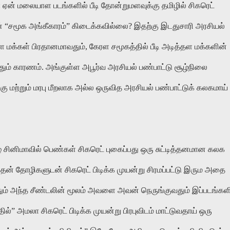
:
ஏன்
மலையாள
படங்களில்
பீடி
தோன்றுமளவுக்கு
தமிழில்
சிகரெட்
்
“
சமூக
அங்கீகாரம்
”
கிடைக்கவில்லை
?
இதற்கு
இடதுசாரி
அரசியல்
தள
மக்கள்
பிரதானமாவதும்
,
கேரள
சமூகத்தில்
பீடி
அடித்தள
மக்களின்
தும்
காரணம்
.
அங்குள்ள
அபூர்வ
அரசியல்
பண்பாட்டு
சூழ்நிலை
்கு
மற்றும்
மரபு
மீறலாக
அல்ல
ஒருவித
அரசியல்
பண்பாட்டுக்
கலகமாய்
் சினிமாவில்
பெண்கள்
சிகரெட்
புகைப்பது
ஒரு
சுட்டித்தனமான
கலக
தன்
தோழிகளுடன்
சிகரெட்
பிடிக்க
முயன்று
சிரமப்பட்டு
இரும
அதை
ும்
அந்த
சீண்டலின்
மூலம்
அவளை
அவன்
நெருங்குவதும்
இப்படங்கள
தில்
”
அமலா
சிகரெட்
பிடிக்க
முயன்று
பிரபுவிடம்
மாட்டுவதாய்
ஒரு