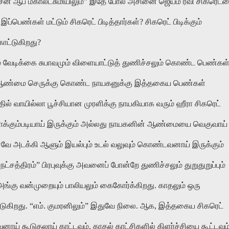
சன்
ஆப்
மகாலட்சுமியிலும்
”
இதே
போல
அசினை
ஜெயம்
ரவி
சிகரெட்
இப்பெண்கள்
மட்டும்
சிகரெட்
பிடித்தார்கள்
?
சிகரெட்
பிடிக்கும்
காட்டுகிறது
?
்
வேடிக்கை
சுபாவமும்
விளையாட்டுத்
துணிச்சலும்
கொண்ட
பெண்கள
ஆண்மை
செருக்கு
கொண்ட
நாயகனுக்கு
இத்தகைய
பெண்கள்
தில்
வாயில்லா
பூச்சியான
முரளிக்கு
நாயகியாக
வரும்
ஹீரா
சிகரெட்
க்கும்படியாய்
இருக்கும்
அல்லது
நாயகனின்
ஆண்மையை
வெகுவாய்
னவே
அடக்கி
ஆளும்
இயல்பும்
உடல்
வலுவும்
கொண்டவனாய்
இருக்கும்
நட்சத்திரம்
”
பிரபுவுக்கு
அவனைப்
போன்றே
துணிச்சலும்
துறுதுறுப்பும்
அங்கு
வன்முறையும்
பாலியலும்
கைகோர்க்கிறது
.
காதலும்
ஒரு
டுகிறது
. “
எம்
.
குமரனிலும்
”
இதுவே
நிலை
.
ஆக
,
இத்தகைய
சிகரெட்
வனாய்
கூடுதலாய்
காட்டவும்
,
காதல்
காட்சிகளில்
கிளர்ச்சியை
கூட்டவும