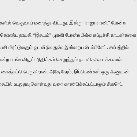
களில்
வெகுவாய்
மறைந்து
விட்டது
.
இன்று
“
ராஜா
ராணி
”
போன்ற
கொண்ட
நாயகி
“
இதயம்
”
முரளி
போன்ற
பிள்ளைப்பூச்சி
நாயகர்களை
யகி
மிரட்டுவதும்
ஓட
விடுவதுமே
இன்றைய
டெம்பிளேட்
.
சமீபத்தில்
ோன்ற
படங்களிலும்
ஆதிக்கம்
செலுத்தும்
நாயகிகளே
மக்களால்
கைத்தட்டு
பெறுகிறான்
.
அதே
நேரம்
,
இப்பெண்கள்
ஒரு
ஆணுடன்
தையில்
உடலுறவு
கொள்வது
வரை
காண்பிக்கப்பட்டாலும்
சிகரெட்