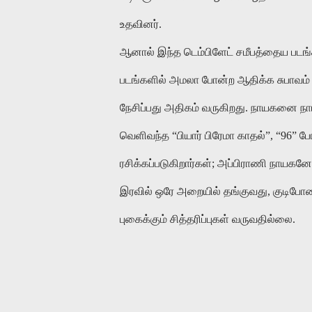
உதவினர்
.
ஆனால்
இந்த
டெம்பிளேட்
சமீபத்தைய
படங்
படங்களில்
அமலா
போன்ற
ஆதிக்க
சுபாவம்
நேசிப்பது
அதிகம்
வருகிறது
.
நாயகனை
நா
வெளிவந்த
“
பியார்
பிரேமா
காதல்
”, “96”
ப
ரசிக்கப்படுகிறார்கள்
;
அப்பிராணி
நாயகனே
இரவில்
ஒரே
அறையில்
தங்குவது
,
குடிபோ
புகைக்கும்
சித்தரிப்புகள்
வருவதில்லை
.