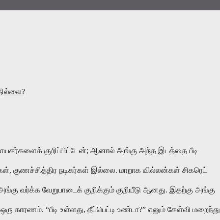
பதில்லை
?
நாயகர்களைக்
குறிப்பிட்டேன்
;
ஆனால்
அங்கு
அந்த
இடத்தை
பீடி
கள்
,
குணச்சித்திர
நடிகர்கள்
இல்லை
.
மாறாக
வில்லன்கள்
சிகரெட்
அங்கு
வர்க்க
வேறுபாடைக்
குறிக்கும்
குறியீடு
ஆனது
.
இதற்கு
அங்கு
ஒரு
காரணம்
. “
பீடி
உள்ளது
,
தீப்பெட்டி
உண்டா
?”
எனும்
கேள்வி
மறைந்து