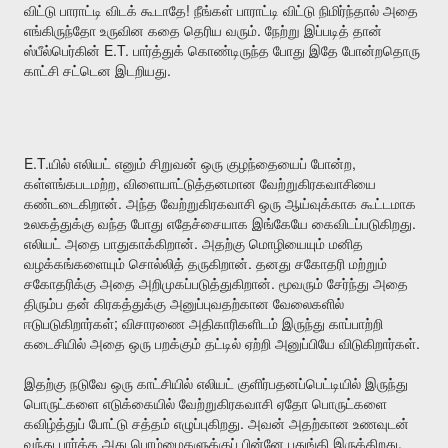
!
விட்டு
பாராட்டி
விடக்
கூடாதே
நீங்கள்
பாராட்டி
விட்டு
நிமிர்ந்தால்
அதை
.
எங்கிருந்தோ
உருவின
கதை
தெரிய
வரும்
நேற்று
இப்படித்
தான்
E.T.
ஸ்பீல்பெர்கின்
பார்த்துக்
கொண்டிருந்த
போது
இதே
போன்றதொரு
.
காட்சி
சட்டென
இடறியது
E.T.
,
யில்
எலியட்
எனும்
சிறுவன்
ஒரு
குழந்தையைப்
போன்ற
,
கள்ளங்கபடமற்ற
விளையாட்டுத்தனமான
வேற்றுகிரகவாசியை
.
கண்டடைகிறான்
அந்த
வேற்றுகிரகவாசி
ஒரு
ஆய்வுக்காக
கூட்டமாக
.
உலகத்துக்கு
வந்த
போது
எதேச்சையாக
இங்கேயே
கைவிடப்படுகிறது
.
எலியட்
அதை
பாதுகாக்கிறான்
அதற்கு
மொழியையும்
மனித
.
வழக்கங்களையும்
சொல்லித்
தருகிறான்
தனது
சகோதரி
மற்றும்
.
சகோதரிக்கு
அதை
அறிமுகப்படுத்துகிறான்
மூவரும்
சேர்ந்து
அதை
திரும்ப
தன்
கிரகத்துக்கு
அனுப்புவதற்கான
வேலைகளில்
;
ஈடுபடுகிறார்கள்
விசாரணை
அதிகாரிகளிடம்
இருந்து
காப்பாற்றி
.
கடைசியில்
அதை
ஒரு
பறக்கும்
தட்டில்
ஏற்றி
அனுப்பியே
விடுகிறார்கள்
இதற்கு
நடுவே
ஒரு
காட்சியில்
எலியட்
குளிர்பதனப்பெட்டியில்
இருந்து
பொருட்களை
எடுக்கையில்
வேற்றுகிரகவாசி
ஏதோ
பொருட்களை
.
கவிழ்த்துப்
போட்டு
சத்தம்
எழுப்புகிறது
அவன்
அதற்கான
உணவுடன்
.
வந்து
பார்க்க
அது
பொம்மைகளுக்குப்
பின்னே
பதுங்கி
இருக்கிறது