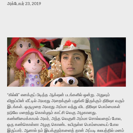
அக்டோபர் 23, 2019
“
”
.
கில்லி
எனக்குப்
பிடித்த
ஆக்‌ஷன்
படங்களில்
ஒன்று
அதுவும்
விஜய்யின்
வீட்டில்
அவரது
அறைக்குள்
பதுங்கி
இருக்கும்
திரிஷா
வரும்
.
இடங்கள்
ஒருமுறை
அவரது
அம்மா
வந்து
விட
திரிஷா
பொம்மைகள்
.
நடுவே
மறைந்து
கொள்ளும்
காட்சி
வெகு
அழகானது
,
,
கண்னிமைக்காமல்
அவர்
அந்த
வெகுளி
அம்மா
சொல்வதைப்
போல
ஒரு
கண்கொள்ளா
அழகு
கொண்ட
உயிருள்ள
பொம்மையைப்
போல
.
இருப்பார்
ஆனால்
நம்
இயக்குநர்களைத்
தான்
அப்படி
சுலபத்தில்
மனம்