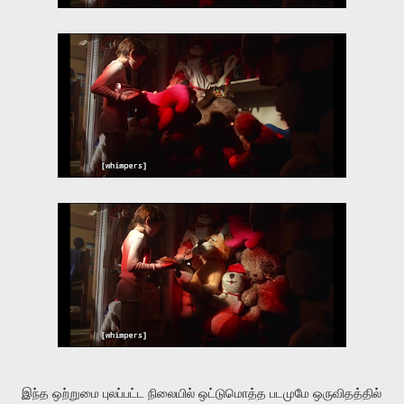
இந்த
ஒற்றுமை
புலப்பட்ட
நிலையில்
ஒட்டுமொத்த
படமுமே
ஒருவிதத்தில்