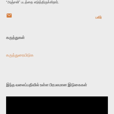
“
”
.
அஞ்சலி
படத்தை
எடுத்திருக்கிறார்
பகிர்
கருத்துகள்
கருத்துரையிடுக
இந்த வலைப்பதிவில் உள்ள பிரபலமான இடுகைகள்