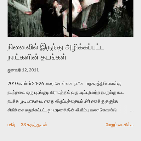
ஜெயமோகன் அந்த பிரமையால் தொடர்ந்து அச்சுறுத்தலுக்கு உள்ளாகி
உள்ளார். உங்களை பற்றின இந்த தாக்குதல் கூட இதன் வெளிப்பாடு தான்”.
உண்மையே! ராக்கி படத்தில் குத்துச்சண்டை வீரராக வரும் சில்வெஸ்டர்
ஓரிடத்தில் சொல்வார்: ...
நினைவில் இருந்து அழிக்கப்பட்ட
நாட்களின் தடங்கள்
ஜனவரி 12, 2011
2010 டிசம்பர் 24-26 வரை சென்னை நவீன மாநகரத்தில் எனக்கு
நடந்தவை ஒரு பழங்குடி கிராமத்தில் ஒரு படிப்பறிவற்ற நபருக்கு கூட
நடக்க முடியாதவை. எனது விருப்பத்தையும் மீறி எனக்கு தகுந்த
சிகிச்சை மறுக்கப்பட்டது; மரணத்தின் விளிம்பு வரை கொண்டு
செல்லப்ப்பட்டேன். இரண்டாம் கோமா நிலைக்கு சென்றேன்.
பகிர்
33 கருத்துகள்
மேலும் வாசிக்க