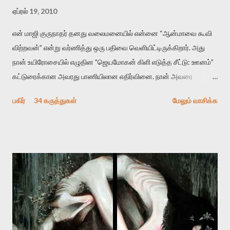
ஏப்ரல் 19, 2010
என் மாஜி குருநாதர் தனது வலைமனையில் என்னை “ஆன்மாவை கூவி
விற்றவன்” என்று வர்ணித்து ஒரு பதிவை வெளியிட்டிருக்கிறார். அது
நான் உயிரோசையில் எழுதின ”ஜெயமோகன் கிளி எடுத்த சீட்டு: ஊனம்”
கட்டுரைக்கான அவரது பாணியிலான எதிர்வினை. நான் அவரை
விமர்சிக்க காரணமே எனது தன்னிரக்கம் என்கிறார். ஜெயமோகனின்
பகிர்
34 கருத்துகள்
மேலும் வாசிக்க
பதிவை படித்த நண்பர்கள் பலரும் அவருக்காக இரக்கப்பட்டார்கள்.
உதாரணமாக கல்லூரிப் பேராசிரியர் ஒருவர் என்பவர் சொன்னார்:
“ஜெயமோகன் இன்றோரு தனிநபராக உயிர்மை போன்றோரு பெரும்
அமைப்புக்கு எதிராக இயங்க வேண்டி உள்ளது. அந்த பதற்றத்தை அவர்
தனது இணையதளத்திலே தொடர்ந்து பதிவு செய்கிறார். உயிர்மை
இன்னும் சில வருடங்களுக்கு தனக்கு எதிராக எழுத்தாளர்களை ஏவி
விட்டபடி இருக்கும் என்று ஒரு அச்சத்தை வெளிப்படுத்தியபடி
இருக்கிறார். அவர் கடுமையான பாதுகாப்பின்மை மனநிலையில் உள்ளார்.
உயிர்மை அவரை தாக்க உத்தேசித்தாலும் இல்லை என்றாலும்