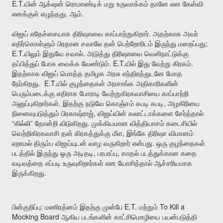
E.T.
யின்
ஆக்‌ஷன்
ரொமாண்டிக்
மறு
உருவாக்கம்
தானே
என
கேள்வி
.
.
எனக்குள்
எழுந்தது
ஆம்
.
விஜய்
எதேச்சையாக
திரிஷாவை
காப்பாற்றுகிறார்
அதற்காக
அவர்
;
எதிர்கொள்ளும்
பிரதான
சவாலே
தன்
பெற்றோரிடம்
இருந்து
மறைப்பது
E.T.
.
யிலும்
இதுவே
சவால்
அடுத்து
திரிஷாவை
வெளிநாட்டுக்கு
. E.T.
.
தப்பித்துப்
போக
வைக்க
வேண்டும்
யில்
இது
வேற்று
கிரகம்
இதற்காக
விஜய்
மொத்த
தமிழக
அரசு
எந்திரத்துடனே
மோத
. E.T.
நேர்கிறது
யில்
குழந்தைகள்
அரசாங்க
அதிகாரிகளின்
பெரும்படைக்கு
எதிராக
போராடி
வேற்றுகிரகவாசியை
காப்பாற்றி
.
,
அனுப்புகிறார்கள்
இதற்கு
நடுவே
கொஞ்சம்
கபடி
கபடி
அழகிரியை
,
நினைவுபடுத்தும்
பிரகாஷ்ராஜ்
விஜய்யின்
கலாட்டாக்களை
சேர்த்தால்
“
”
.
கில்லி
தோன்றி
விடுகிறது
முக்கியமான
வித்தியாசம்
கடைசியில்
,
வெற்றிகிரகவாசி
தன்
கிரகத்துக்கு
மீள
இங்கே
திரிஷா
விமானம்
.
ஏறாமல்
திரும்ப
விஜய்யுடன்
வாழ
வருகிறார்
என்பது
ஒரு
குழந்தைகள்
,
,
படத்தில்
இருந்து
ஒரு
அடிதடி
பரபரப்பு
காதல்
படத்துக்கான
கதை
வடிவத்தை
எப்படி
உருவுகிறார்கள்
என
யோசித்தால்
ஆச்சரியமாக
.
இருக்கிறது
:
E.T.
To Kill a
பின்குறிப்பு
மணிரத்னம்
இதற்கு
முன்பே
மற்றும்
Mocking Board
ஆகிய
படங்களின்
காட்சிமொழியை
பயன்படுத்தி