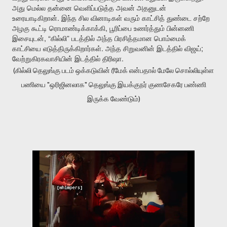
அது
மெல்ல
தன்னை
வெளிப்படுத்த
அவன்
அதனுடன்
.
உரையாடிகிறான்
இந்த
சில
வினாடிகள்
வரும்
காட்சித்
துண்டை
சற்றே
,
அழகு
கூட்டி
ரொமாண்டிக்காக்கி
பூரிப்பை
உணர்த்தும்
பின்னணி
, “
”
இசையுடன்
கில்லி
படத்தில்
அந்த
பிரசித்தமான
பொம்மைக்
.
;
காட்சியை
எடுத்திருக்கிறார்கள்
அந்த
சிறுவனின்
இடத்தில்
விஜய்
.
வேற்றுகிரகவாசியின்
இடத்தில்
திரிஷா
(கில்லி தெலுங்கு படம் ஒக்கடுவின் ரீமேக் என்பதால் மேலே சொல்லியுள்ள
பணியை "ஒரிஜினலாக" தெலுங்கு இயக்குநர் குணசேகரே பண்ணி
இருக்க வேண்டும்)