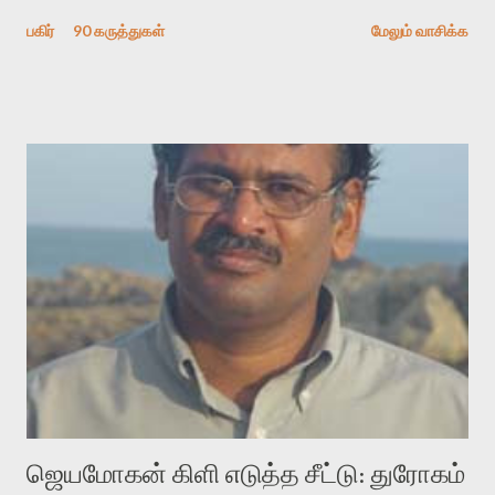
தேடிக் கண்டுபிடிப்பது தான் இக்கட்டுரையின் நோக்கம். பள்ளிக்
பகிர்
90 கருத்துகள்
மேலும் வாசிக்க
காலத்தில் ஜாலவித்தைக்காரர்கள் வந்து போன பின் அவர்களின்
சூட்சுமத்தை கண்டுபிடித்து விட்டதாய் அந்தரங்கமாய் மட்டும்
குசுகுசுத்துக் கொள்வோம். அடுத்த முறை வரும் போது மர்மம் விலகாமல்
அதிக ஆர்வமுடன் அவரை சூழ்ந்து கொள்வோம். அறிதல் மர்மத்தை
அதிகமாக்கும். கொல்லாது. ஒரு கனவை மீட்டெடுப்பதன் நோக்கம்
என்னவாக இருக்கும்? கவிதையின் அரூப இயக்கத்தை பொதுவயமாக
வடிக்க முயல்வதும் அதற்கே. கோயில் கருவறையின்
மென்வெளிச்சத்தில் நுண்பேசியின் படக்கருவியை இயக்கி சாத்தி
வைத்து விட்டு இயக்கத்தை அறிவோம். அறிதல் அபச்சாரமில்லை.
பயணப் படிமம் என்பது காக்னிடிவ் பொயடிக்ஸ் எனும் சமகால
விமர்சனத்தின் ஒரு முக்கிய கருவி. இக்கருவியை மனுஷ்யபுத்திரனின்
“காலை வணக்கங்கள்” எனும் ஒரு கவிதையில் சொருகப் போகிறோம்.
முதலில் கருவியை பழகுவோம். அன்றாட மொழியில் ஒன்று ம...
ஜெயமோகன் கிளி எடுத்த சீட்டு: துரோகம்