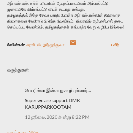
.
.
,
ஆர்
எஸ்
எஸ்
சங்க்
பரிவாரின்
ஆயுதப்படையினர்
அம்பலப்பட்டு
.
முளையிலே
கிள்ளப்பட்டு
விடக்
கூடாது
என்பது
.
.
தமிழகத்தில்
இந்த
சேவா
பாரதி
போன்ற
ஆர்
எஸ்
எஸ்ஸின்
தீவிரவாத
.
.
.
கிளைகளை
வேரோடு
பிடுங்க
வேண்டும்
விரைவில்
ஆர்
எஸ்
எஸ்
தடை
.
!
செய்யப்பட
வேண்டும்
தமிழகத்தைக்
காப்பாற்ற
வேறு
வழியே
இல்லை
லேபிள்கள்:
அரசியல்
இந்துத்துவா
பகிர்
கருத்துகள்
பெயரில்லா இவ்வாறு கூறியுள்ளார்…
Super we are support DMK
KARUPPARKOOTAM
12 ஜூலை, 2020 அன்று 8:22 PM
கருத்துரையிடுக