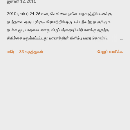
ஜனவரி 12, 2011
2010 டிசம்பர் 24-26 வரை சென்னை நவீன மாநகரத்தில் எனக்கு
நடந்தவை ஒரு பழங்குடி கிராமத்தில் ஒரு படிப்பறிவற்ற நபருக்கு கூட
நடக்க முடியாதவை. எனது விருப்பத்தையும் மீறி எனக்கு தகுந்த
சிகிச்சை மறுக்கப்பட்டது; மரணத்தின் விளிம்பு வரை கொண்டு
செல்லப்ப்பட்டேன். இரண்டாம் கோமா நிலைக்கு சென்றேன்.
பகிர்
33 கருத்துகள்
மேலும் வாசிக்க