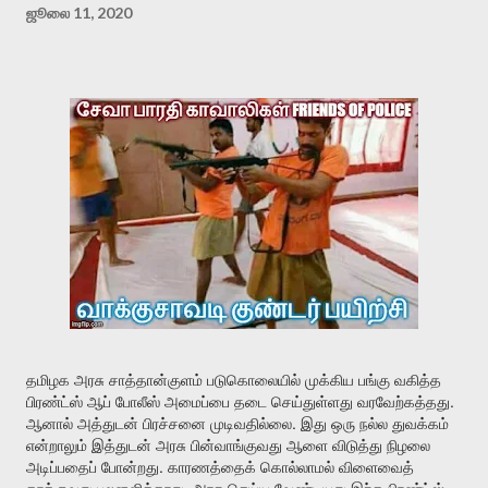
ஜூலை 11, 2020
தமிழக
அரசு
சாத்தான்குளம்
படுகொலையில்
முக்கிய
பங்கு
வகித்த
.
பிரண்ட்ஸ்
ஆப்
போலீஸ்
அமைப்பை
தடை
செய்துள்ளது
வரவேற்கத்தது
.
ஆனால்
அத்துடன்
பிரச்சனை
முடிவதில்லை
இது
ஒரு
நல்ல
துவக்கம்
என்றாலும்
இத்துடன்
அரசு
பின்வாங்குவது
ஆளை
விடுத்து
நிழலை
.
அடிப்பதைப்
போன்றது
காரணத்தைக்
கொல்லாமல்
விளைவைத்
.