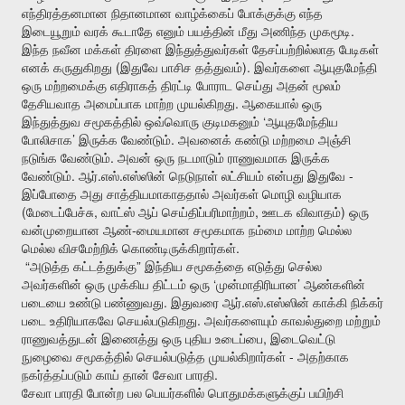
எந்திரத்தனமான
நிதானமான
வாழ்க்கைப்
போக்குக்கு
எந்த
.
இடையூறும்
வரக்
கூடாதே
எனும்
பயத்தின்
மீது
அணிந்த
முகமூடி
இந்த
நவீன
மக்கள்
திரளை
இந்துத்துவர்கள்
தேசப்பற்றில்லாத
பேடிகள்
(
).
எனக்
கருதுகிறது
இதுவே
பாசிச
தத்துவம்
இவர்களை
ஆயுதமேந்தி
ஒரு
மற்றமைக்கு
எதிராகத்
திரட்டி
போராட
செய்து
அதன்
மூலம்
.
தேசியவாத
அமைப்பாக
மாற்ற
முயல்கிறது
ஆகையால்
ஒரு
‘
இந்துத்துவ
சமூகத்தில்
ஒவ்வொரு
குடிமகனும்
ஆயுதமேந்திய
’
.
போலிசாக
இருக்க
வேண்டும்
அவனைக்
கண்டு
மற்றமை
அஞ்சி
.
நடுங்க
வேண்டும்
அவன்
ஒரு
நடமாடும்
ராணுவமாக
இருக்க
.
.
.
-
வேண்டும்
ஆர்
எஸ்
எஸ்ஸின்
நெடுநாள்
லட்சியம்
என்பது
இதுவே
இப்போதை
அது
சாத்தியமாகாததால்
அவர்கள்
மொழி
வழியாக
(
,
,
)
மேடைப்பேச்சு
வாட்ஸ்
ஆப்
செய்திப்பரிமாற்றம்
ஊடக
விவாதம்
ஒரு
-
வன்முறையான
ஆண்
மையமான
சமூகமாக
நம்மை
மாற்ற
மெல்ல
.
மெல்ல
விசமேற்றிக்
கொண்டிருக்கிறார்கள்
“
”
அடுத்த
கட்டத்துக்கு
இந்திய
சமூகத்தை
எடுத்து
செல்ல
‘
’
அவர்களின்
ஒரு
முக்கிய
திட்டம்
ஒரு
முன்மாதிரியான
ஆண்களின்
.
.
.
படையை
உண்டு
பண்ணுவது
இதுவரை
ஆர்
எஸ்
எஸ்ஸின்
காக்கி
நிக்கர்
.
படை
உதிரியாகவே
செயல்படுகிறது
அவர்களையும்
காவல்துறை
மற்றும்
,
ராணுவத்துடன்
இணைத்து
ஒரு
புதிய
உடைப்பை
இடைவெட்டு
-
நுழைவை
சமூகத்தில்
செயல்படுத்த
முயல்கிறார்கள்
அதற்காக
.
நகர்த்தப்படும்
காய்
தான்
சேவா
பாரதி
சேவா
பாரதி
போன்ற
பல
பெயர்களில்
பொதுமக்களுக்குப்
பயிற்சி