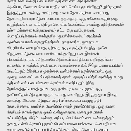
.
.
,
தனது
செயல்வீரர்
படையான
ஆர்
எஸ்
எஸ்
அவர்களின்
?
அடிபொடியினரான
சேவாபாரதி
மூலம்
செய்ய
முயல்கிறது
இங்குதான்
,
இந்துத்துவா
என்பது
வன்முறை
மூலம்
தேசபக்தியை
வளர்ப்பது
-
தேசபக்தியையும்
ஆண்
மையவாதத்தையும்
ஒருங்கிணைக்கும்
ஒரு
.
கருத்தியல்
என
நாம்
புரிந்து
கொள்ள
வேண்டும்
தனக்கு
எதிர்நிலையில்
(
)
,
உள்ள
மக்களை
மற்றமையை
சட்ட
அற
வரம்புகளைப்
“
”
பொருட்படுத்தாமல்
தாக்குகிற
துணிச்சலையே
அவர்கள்
.
,
ஆண்மையாகக்
கருதுகிறார்கள்
நவநாகரிக
ஜனநாயக
,
.
விழுமியங்களை
நம்பாத
ஏற்காத
ஒரு
கருத்தியல்
இது
நவீன
சிந்தனை
ஆண்களை
பலவீனமாக்குகிறது
என
இவர்கள்
.
.
நினைக்கிறார்கள்
அதனாலே
அவர்கள்
காந்தியை
எதிர்த்தார்கள்
காலனிய
காலத்தில்
தீவிரவாத
நடவடிக்கைகளில்
இந்து
மகாசபையினர்
ஈடுபட்டதும்
இந்திய
சமூகத்தை
வன்மத்தால்
உருக்கொண்ட
ஒரு
.
ஆணுடலாக
கட்டமைப்பதற்காகத்
தான்
ஆயுதப்
பயிற்சி
அளித்து
தமது
.
.
ஆர்
எஸ்
எஸ்
படையினரை
அவர்கள்
வளர்ப்பதும்
இதே
.
நோக்கத்துக்காகத்
தான்
ஒரு
நவீன
குடிமை
சமூகம்
ஒரு
.
தனிமனிதன்
ஆயுதம்
எந்தக்
கூடாது
என்கிறது
இந்துத்துவா
இதை
உடைத்து
அவனை
ஆயுதம்
ஏந்தி
மற்றமையை
பயமுறுத்தி
.
தேசபக்தியை
வளர்க்க
வேண்டும்
எனத்
தூண்டுகிறது
ஒரு
நவீன
தேசியம்
காவல்துறை
மூலம்
வன்முறையை
மறைமுகமாகக்
,
.
கட்டவிழ்த்து
விடும்
அல்லது
அப்படி
செய்வோம்
என
அச்சுறுத்தும்
தனது
கல்வி
அமைப்பு
மூலம்
பெரும்பாலான
மக்களை
அமைதியான
.
வாழ்க்கையில்
ஈடுபட
பயிற்சியளிக்கும்
இந்த
அமைதி
என்பது