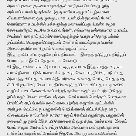
.
அமைப்புகளை
குடிமை
சமூகத்துள்
ஊடுருவ
செய்வது
இது
(
அம்பலப்படாமல்
இருக்கவே
ஒரு
மாபியா
குழு
சட்டபூர்வமான
)
வியாபாரங்களை
ஒரு
முகமூடியாக
பயன்படுத்துவதைப்
போல
கொரோனா
சமயத்தில்
மக்களுக்கு
உணவளிப்பது
போன்ற
சமூக
.
சேவைகளிலும்
கூடவே
ஈடுபடுவார்கள்
எவ்வளவு
உன்னதமான
அமைப்பு
இவர்கள்
என
நாம்
நம்பிக்கொண்டிருக்கும்
போது
மற்றொரு
பக்கம்
,
துப்பாக்கி
வெடிகுண்டுகளுடன்
அவர்கள்
காவல்துறை
போன்ற
.
அமைப்புகளில்
ஊடுருவிக்
கொண்டிருப்பார்கள்
-
இந்த
தாலிபானிய
சூழலே
நம்
எதிர்காலம்
இதைத்
தடுத்து
எதிர்த்துப்
.
போராட
நாம்
இப்போதே
தயாராக
வேண்டும்
6)
இந்த
உண்மைகள்
அம்பலப்பட
ஒரு
முகமாக
இந்த
சாத்தான்குளம்
காவல்நிலைய
படுகொலைகளில்
நான்கு
சேவா
பாரதியினர்
ஈடுபட்டது
.
அமைந்து
விட்டது
காவல்
அதிகாரிகளைக்
கைது
செய்த
போது
நமது
.
.
.
.
.
சி
பி
சி
ஐடியினர்
சேவா
பாரதியினரைத்
தப்பிக்க
விட்டது
பா
ஜ
கவின்
.
கறுப்புப்
படையினரைக்
காப்பாற்றத்
தானோ
எனும்
ஐயம்
ஏற்படுகிறது
இப்போதும்
சேவா
பாரதியைத்
தடை
செய்யாமல்
பொத்தாம்
பொதுவாக
பிரண்ட்ஸ்
ஆப்
போலீஸ்
எனும்
காயை
இந்த
சதுரங்க
ஆட்டத்தில்
அதிமுக
வெட்டுவது
பாஜகவின்
நெடுங்காலத்
திட்டத்திற்கு
ஊறு
.
விளையாமல்
காப்பாற்றத்
தானோ
எனும்
கேள்வி
எழுகிறது
பாஜகவின்
,
தலைவர்
முருகன்
இந்த
படுகொலைகள்
ஒரு
சிறிய
பிரச்சனை
இதைப்
போய்
திமுக
அரசியல்
செய்து
பெரிய
அலப்பறை
பண்ணுகிறது
என
.
எரிச்சல்படுவதன்
உள்நோக்கம்
இதுவே
அவரது
கவலையெல்லாம்