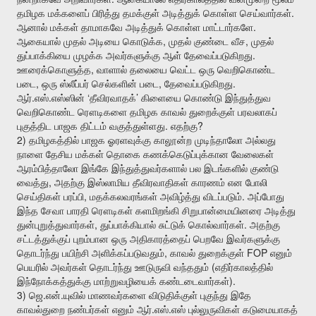
.
தமிழக
மக்களைப்
பிரித்து
தமக்குள்
அடித்துக்
கொள்ள
செய்வார்கள்
.
ஆனால்
மக்கள்
தாமாகவே
அடித்துக்
கொள்ள
மாட்டார்களே
,
,
ஆகையால்
முதல்
அடியை
கொடுக்க
முதல்
குண்டை
வீச
முதல்
.
துப்பாக்கியை
முழக்க
அவர்களுக்கு
ஆள்
தேவைப்படுகிறது
,
ஊரைக்கொளுத்த
வாளால்
தலையை
வெட்ட
ஒரு
வெறிகொண்ட
,
,
.
படை
ஒரு
ஸ்லீப்பர்
செல்களின்
படை
தேவைப்படுகிறது
.
.
‘
’
ஆர்
எஸ்
எஸ்ஸின்
தீவிரவாதக்
கிளையை
கொண்டு
இந்துத்துவ
வெறிகொண்ட
ரௌடிகளை
தமிழக
காவல்
துறைக்குள்
பரவலாகப்
.
?
புகுத்திட
பாஜக
திட்டம்
வகுத்துள்ளது
எதற்கு
2)
தமிழகத்தில்
பாஜக
ஓரளவுக்கு
காலூன்ற
முடிந்தாலோ
அல்லது
நாளை
தேசிய
மக்கள்
தொகை
கணக்கெடுப்புக்கான
வேலைகள்
ஆரம்பித்தாலோ
இங்கே
இந்துத்துவர்களால்
பல
இடங்களில்
குண்டு
,
வைத்து
அதற்கு
இஸ்லாமிய
தீவிரவாதிகள்
காரணம்
என
போலி
,
.
செய்திகள்
பரப்பி
மதக்கலவரங்கள்
அவிழ்த்து
விடப்படும்
அப்போது
இந்த
சேவா
பாரதி
ரௌடிகள்
களமிறங்கி
சிறுபான்மையினரை
அடித்து
,
.
துன்புறுத்துவார்கள்
துப்பாக்கியால்
சுட்டுக்
கொல்வார்கள்
அதற்கு
சட்டத்துக்குப்
புறம்பான
ஒரு
அதிகாரத்தைப்
பெறவே
இவர்களுக்கு
,
FOP
தொடர்ந்து
பயிற்சி
அளிக்கப்படுவதும்
காவல்
துறைக்குள்
எனும்
(
பெயரில்
அவர்கள்
தொடர்ந்து
ஊடுருவி
வந்ததும்
எதிர்காலத்தில்
).
இந்நோக்கத்துக்கு
மாற்றுவழியைக்
கண்டடைவார்கள்
3)
.
.
ஜெ
என்
யுவில்
மாணவர்களை
விடுதிக்குள்
புகுந்து
இதே
.
.
காவல்துறை
நண்பர்கள்
எனும்
ஆர்
எஸ்
எஸ்
புல்லுருவிகள்
கடுமையாகத்