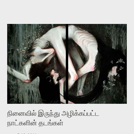
உதாரணமாக கல்லூரிப் பேராசிரியர் ஒருவர் என்பவர் சொன்னார்:
“ஜெயமோகன் இன்றோரு தனிநபராக உயிர்மை போன்றோரு பெரும்
அமைப்புக்கு எதிராக இயங்க வேண்டி உள்ளது. அந்த பதற்றத்தை அவர்
தனது இணையதளத்திலே தொடர்ந்து பதிவு செய்கிறார். உயிர்மை
இன்னும் சில வருடங்களுக்கு தனக்கு எதிராக எழுத்தாளர்களை ஏவி
விட்டபடி இருக்கும் என்று ஒரு அச்சத்தை வெளிப்படுத்தியபடி
இருக்கிறார். அவர் கடுமையான பாதுகாப்பின்மை மனநிலையில் உள்ளார்.
உயிர்மை அவரை தாக்க உத்தேசித்தாலும் இல்லை என்றாலும்
ஜெயமோகன் அந்த பிரமையால் தொடர்ந்து அச்சுறுத்தலுக்கு உள்ளாகி
உள்ளார். உங்களை பற்றின இந்த தாக்குதல் கூட இதன் வெளிப்பாடு தான்”.
உண்மையே! ராக்கி படத்தில் குத்துச்சண்டை வீரராக வரும் சில்வெஸ்டர்
ஓரிடத்தில் சொல்வார்: ...
நினைவில் இருந்து அழிக்கப்பட்ட
நாட்களின் தடங்கள்