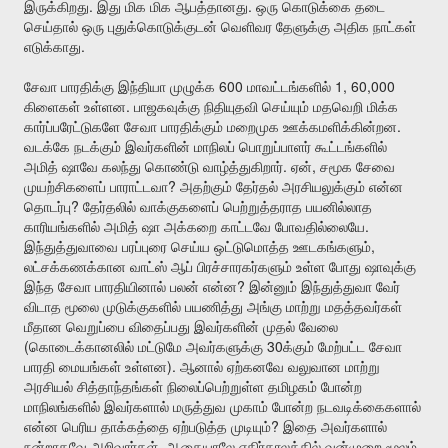
.
.
இருக்கிறது
இது
மிக
மிக
ஆபத்தானது
ஒரு
கொடுக்கை
தடை
செய்தால்
ஒரு
புதுக்கொடுக்குடன்
வெளிவர
தேளுக்கு
அதிக
நாட்கள்
.
எடுக்காது
600
1, 60,000
சேவா
பாரதிக்கு
இந்தியா
முழுக்க
மாவட்டங்களில்
.
கிளைகள்
உள்ளன
பாஜகவுக்கு
நிதியுதவி
செய்யும்
மதவெறி
மிக்க
.
கார்ப்பரேட்டுகளே
சேவா
பாரதிக்கும்
மறைமுக
ஊக்கமளிக்கின்றன
வடக்கே
நடக்கும்
இவர்களின்
மாநிலப்
பொறுப்பாளர்
கூட்டங்களில்
.
,
அமித்
ஷாவே
கலந்து
கொண்டு
வாழ்த்துகிறார்
ஏன்
சமூக
சேவை
?
முயற்சிகளைப்
பாராட்டவா
அதற்கும்
தேர்தல்
அரசியலுக்கும்
என்ன
?
தொடர்பு
தேர்தலில்
வாக்குகளைப்
பெற்றுத்தராத
பயனில்லாத
.
காரியங்களில்
அமித்
ஷா
அக்கறை
காட்டவே
போவதில்லையே
,
இந்துத்துவாவை
பரப்புரை
செய்ய
ஒட்டுமொத்த
ஊடகங்களும்
லட்சக்கணக்கான
வாட்ஸ்
ஆப்
பிரச்சாரகர்களும்
உள்ள
போது
ஷாவுக்கு
?
இந்த
சேவா
பாரதியினால்
பலன்
என்ன
இன்னும்
இந்துத்துவா
வேர்
விடாத
மூலை
முடுக்குகளில்
பயணித்து
அங்கு
மாற்று
மதத்தவர்கள்
மீதான
வெறுப்பை
விதைப்பது
இவர்களின்
முதல்
வேலை
(
30
கொடைக்கானலில்
மட்டுமே
அவர்களுக்கு
க்கும்
மேற்பட்ட
சேவா
).
பாரதி
மையங்கள்
உள்ளன
ஆனால்
ஏற்கனவே
வலுவான
மாற்று
அரசியல்
சித்தாந்தங்கள்
நிலைப்பெற்றுள்ள
தமிழகம்
போன்ற
மாநிலங்களில்
இவர்களால்
மருத்துவ
முகாம்
போன்ற
நடவடிக்கைகளால்
?
என்ன
பெரிய
தாக்கத்தை
ஏற்படுத்த
முடியும்
இதை
அவர்களால்
.
நன்றாகவே
அறிவார்கள்
ஆகையாலே
எதிர்காலத்தில்
வன்முறை
மூலம்