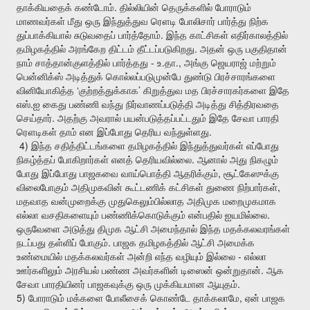
.
தாக்கியதைக்
கண்டோம்
தில்லியின்
தெருக்களில்
போராடும்
மாணவர்கள்
மீது
ஒரு
இந்துத்துவ
ரௌடி
போலிசார்
பார்த்து
நிற்க
.
துப்பாக்கியால்
சுடுவதைப்
பார்த்தோம்
இந்த
காட்சிகள்
எதிர்காலத்தில்
.
தமிழகத்தில்
அரங்கேற
திட்டம்
தீட்டப்படுகிறது
அதன்
ஒரு
பகுதிதான்
-
.
.,
நாம்
சாத்தான்குளத்தில்
பார்த்தது
உ
தா
அங்கு
ஜெயராஜ்
மற்றும்
பென்னிக்ஸ்
அடித்துக்
கொல்லப்படுமுன்பே
துண்டு
பிரச்சாரங்களை
‘
’
வினியோகித்த
குற்றத்துக்காக
கிறுத்துவ
மத
பிரச்சாரகர்களை
இதே
.
எஸ்
ஐ
கைது
பண்ணி
வந்து
நிர்வாணப்படுத்தி
அடித்து
சித்திரவதை
.
செய்தார்
அதற்கு
அவரால்
பயன்படுத்தப்பட்டதும்
இதே
சேவா
பாரதி
.
ரௌடிகள்
தாம்
என
இப்போது
தெரிய
வந்துள்ளது
4)
இந்த
சதித்திட்டங்களை
தமிழகத்தில்
இந்துத்துவர்கள்
எப்போது
.
நிகழ்த்தப்
போகிறார்கள்
எனத்
தெரியவில்லை
ஆனால்
அது
நிகழும்
,
போது
இப்போது
பாஜகவை
வாய்பொத்தி
ஆதரிக்கும்
சூட்கேஸுக்கு
,
விலைபோகும்
அதிமுகவின்
கூட்டணிக்
கட்சிகள்
துணை
நிற்பார்கள்
மதவாத
வன்முறைக்கு
முதுகெலும்பில்லாத
அதிமுக
மறைமுகமாக
.
எல்லா
வசதிகளையும்
பண்ணிக்கொடுக்கும்
என்பதில்
ஐயமில்லை
ஒருவேளை
அடுத்து
திமுக
ஆட்சி
அமைந்தால்
இந்த
மதக்கலவரங்கள்
.
நடப்பது
தள்ளிப்
போகும்
பாஜக
தமிழகத்தில்
ஆட்சி
அமைக்க
-
உண்மையில்
மதக்கலவர்கள்
அன்றி
எந்த
வழியும்
இல்லை
எல்லா
.
ஊர்களிலும்
அரசியல்
பண்ண
அவர்களின்
டிஸைன்
ஒன்றுதான்
ஆக
.
சேவா
பாரதியினர்
பாஜகவுக்கு
ஒரு
முக்கியமான
ஆயுதம்
5)
,
போராடும்
மக்களை
போலீசைக்
கொண்டே
தாக்கலாமே
ஏன்
பாஜக