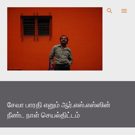
முதன்மை உள்ளடக்கத்திற்குச் செல்
சேவா பாரதி எனும் ஆர்.எஸ்.எஸ்ஸின்
நீண்ட நாள் செயல்திட்டம்