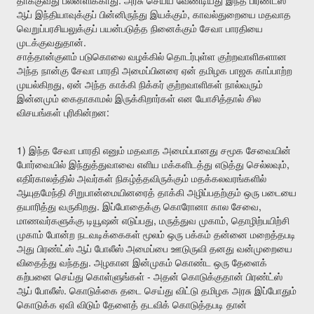
தாக்குவது
பலனளிக்காது
அரசு
செய்ய
வேண்டியது
இந்த
பிரண்ட்ஸ்
,
ஆப்
இந்தியாவுக்குப்
பின்னிருந்து
இயக்கும்
காவல்துறையை
மதவாத
வெறுப்பரசியலுக்குப்
பயன்படுத்த
நினைக்கும்
சேவா
பாரதியை
.
முடக்குவதுதான்
சாத்தான்குளம்
படுகொலை
வழக்கில்
தொடர்புள்ள
குற்றவாளிகளான
அந்த
நான்கு
சேவா
பாரதி
அமைப்பினரை
ஏன்
தமிழக
பாஜக
காப்பாற்ற
,
முயல்கிறது
ஏன்
அந்த
காக்கி
நிக்கர்
குற்றவாளிகள்
நால்வரும்
இன்னமும்
கைதாகாமல்
இருக்கிறார்கள்
என
யோசித்தால்
சில
:
விசயங்கள்
புரிகின்றன
1)
இந்த
சேவா
பாரதி
எனும்
மதவாத
அமைப்பானது
சமூக
சேவையின்
,
போர்வையில்
இந்துத்துவாவை
எளிய
மக்களிடத்து
எடுத்து
செல்லவும்
எதிர்காலத்தில்
அவர்கள்
நிகழ்த்தவிருக்கும்
மதக்கலவரங்களில்
ஆயுதமேந்தி
சிறுபான்மையினரைத்
தாக்கி
அழிப்பதற்கும்
ஒரு
படையை
.
,
தயாரித்து
வருகிறது
இப்போதைக்கு
கொரோனா
கால
சேவை
,
,
மாணவர்களுக்கு
டியூஷன்
எடுப்பது
மருத்துவ
முகாம்
தொழிற்பயிற்சி
முகாம்
போன்ற
நடவடிக்கைகள்
மூலம்
ஒரு
பக்கம்
தன்னை
மறைத்தபடி
அது
பிரண்ட்ஸ்
ஆப்
போலீஸ்
அமைப்பை
ஊடுருவி
தனது
வன்முறையை
.
விதைத்து
வந்தது
அழகான
இன்முகம்
கொண்ட
ஒரு
தேளைக்
-
கற்பனை
செய்து
கொள்ளுங்கள்
அதன்
கொடுக்குதான்
பிரண்ட்ஸ்
.
ஆப்
போலீஸ்
கொடுக்கை
தடை
செய்து
விட்டு
தமிழக
அரசு
இப்போதும்
கொடுக்க
ஏவி
விடும்
தேளைத்
தடவிக்
கொடுத்தபடி
தான்