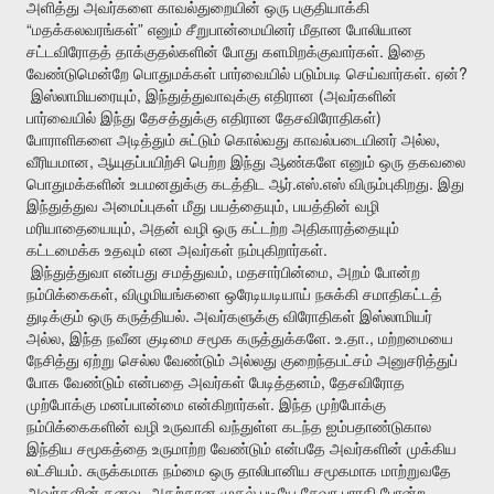
அளித்து
அவர்களை
காவல்துறையின்
ஒரு
பகுதியாக்கி
“
”
மதக்கலவரங்கள்
எனும்
சீறுபான்மையினர்
மீதான
போலியான
.
சட்டவிரோதத்
தாக்குதல்களின்
போது
களமிறக்குவார்கள்
இதை
.
?
வேண்டுமென்றே
பொதுமக்கள்
பார்வையில்
படும்படி
செய்வார்கள்
ஏன்
,
(
இஸ்லாமியரையும்
இந்துத்துவாவுக்கு
எதிரான
அவர்களின்
)
பார்வையில்
இந்து
தேசத்துக்கு
எதிரான
தேசவிரோதிகள்
,
போராளிகளை
அடித்தும்
சுட்டும்
கொல்வது
காவல்படையினர்
அல்ல
,
வீரியமான
ஆயுதப்பயிற்சி
பெற்ற
இந்து
ஆண்களே
எனும்
ஒரு
தகவலை
.
.
.
பொதுமக்களின்
உபமனதுக்கு
கடத்திட
ஆர்
எஸ்
எஸ்
விரும்புகிறது
இது
,
இந்துத்துவ
அமைப்புகள்
மீது
பயத்தையும்
பயத்தின்
வழி
,
மரியாதையையும்
அதன்
வழி
ஒரு
கட்டற்ற
அதிகாரத்தையும்
.
கட்டமைக்க
உதவும்
என
அவர்கள்
நம்புகிறார்கள்
,
,
இந்துத்துவா
என்பது
சமத்துவம்
மதசார்பின்மை
அறம்
போன்ற
,
நம்பிக்கைகள்
விழுமியங்களை
ஒரேடியடியாய்
நசுக்கி
சமாதிகட்டத்
.
துடிக்கும்
ஒரு
கருத்தியல்
அவர்களுக்கு
விரோதிகள்
இஸ்லாமியர்
,
.
.
.,
அல்ல
இந்த
நவீன
குடிமை
சமூக
கருத்துக்களே
உ
தா
மற்றமையை
நேசித்து
ஏற்று
செல்ல
வேண்டும்
அல்லது
குறைந்தபட்சம்
அனுசரித்துப்
,
போக
வேண்டும்
என்பதை
அவர்கள்
பேடித்தனம்
தேசவிரோத
.
முற்போக்கு
மனப்பான்மை
என்கிறார்கள்
இந்த
முற்போக்கு
நம்பிக்கைகளின்
வழி
உருவாகி
வந்துள்ள
கடந்த
ஐம்பதாண்டுகால
இந்திய
சமூகத்தை
உருமாற்ற
வேண்டும்
என்பதே
அவர்களின்
முக்கிய
.
லட்சியம்
சுருக்கமாக
நம்மை
ஒரு
தாலிபானிய
சமூகமாக
மாற்றுவதே
.
அவர்களின்
கனவு
அதற்கான
முதல்
படியே
சேவா
பாரதி
போன்ற