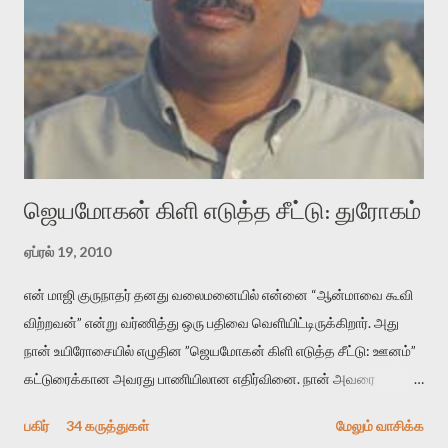
மென்வெளிச்சத்தில் நுண்பேசியின் படக்கருவியை இயக்கி சாத்தி
வைத்து விட்டு இயக்கத்தை அறிவோம். அறிதல் அபச்சாரமில்லை.
பயணப் படிமம் என்பது காக்னிடிவ் பொயடிக்ஸ் எனும் சமகால
விமர்சனத்தின் ஒரு முக்கிய கருவி. இக்கருவியை மனுஷ்யபுத்திரனின்
“காலை வணக்கங்கள்” எனும் ஒரு கவிதையில் சொருகப் போகிறோம்.
முதலில் கருவியை பழகுவோம். அன்றாட மொழியில் ஒன்று ம...
ஜெயமோகன் கிளி எடுத்த சீட்டு: துரோகம்
ஏப்ரல் 19, 2010
என் மாஜி குருநாதர் தனது வலைமனையில் என்னை “ஆன்மாவை கூவி
விற்றவன்” என்று வர்ணித்து ஒரு பதிவை வெளியிட்டிருக்கிறார். அது
நான் உயிரோசையில் எழுதின ”ஜெயமோகன் கிளி எடுத்த சீட்டு: ஊனம்”
கட்டுரைக்கான அவரது பாணியிலான எதிர்வினை. நான் அவரை
விமர்சிக்க காரணமே எனது தன்னிரக்கம் என்கிறார். ஜெயமோகனின்
பகிர்
34 கருத்துகள்
மேலும் வாசிக்க
பதிவை படித்த நண்பர்கள் பலரும் அவருக்காக இரக்கப்பட்டார்கள்.