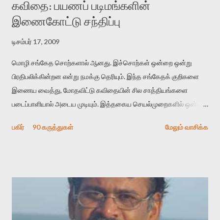
கவிதை: பயணப் படிமங்களின்
இணைகோட்டு சந்திப்பு
டிசம்பர் 17, 2009
மொழி சங்கேத சொற்களால் ஆனது. இச்சொற்கள் ஒன்றை ஒன்று
பிரதிபலிக்கின்றன என்று நமக்கு தெரியும். இந்த சங்கேதக் குறிகளை
இணைய வைத்து, மோதவிட்டு கவிதையின் சில சாத்தியங்களை
படைப்பாளியால் அடைய முடியும். இத்தகைய செயல்முறைகளில் ஒன்றை
தேடிக் கண்டுபிடிப்பது தான் இக்கட்டுரையின் நோக்கம். பள்ளிக்
பகிர்
90 கருத்துகள்
மேலும் வாசிக்க
காலத்தில் ஜாலவித்தைக்காரர்கள் வந்து போன பின் அவர்களின்
சூட்சுமத்தை கண்டுபிடித்து விட்டதாய் அந்தரங்கமாய் மட்டும்
குசுகுசுத்துக் கொள்வோம். அடுத்த முறை வரும் போது மர்மம் விலகாமல்
அதிக ஆர்வமுடன் அவரை சூழ்ந்து கொள்வோம். அறிதல் மர்மத்தை
அதிகமாக்கும். கொல்லாது. ஒரு கனவை மீட்டெடுப்பதன் நோக்கம்
என்னவாக இருக்கும்? கவிதையின் அரூப இயக்கத்தை பொதுவயமாக
வடிக்க முயல்வதும் அதற்கே. கோயில் கருவறையின்