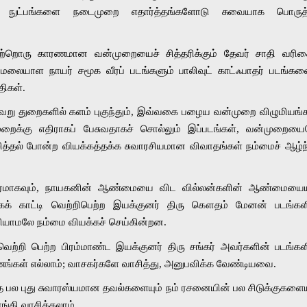
பட நுட்பங்களை நடைமுறை எதார்த்தங்களோடு சுவையாக பொருத்த
்றொரு காரணமான வன்முறையைச் சித்தரிக்கும் தேவர் சாதி வரிசை
ட மலையாள நாயர் சமூக வீரப் படங்களும் பாலிவுட் காட்ஃபாதர் படங்களை
ிகள். 
்வேறு துறைகளில் களம் புகுந்தும், இவ்வகை பழைய வன்முறை விழுமியங்க
ுறைக்கு எதிராகப் பேசுவதாகச் சொல்லும் இப்படங்கள், வன்முறையை
்தல் போன்ற வியக்கத்தக்க சுவாரசியமான விவாதங்கள் நம்மைச் ஆழ்ந்
கரமாகவும், நாயகனின் ஆண்மையை விட வில்லன்களின் ஆண்மையையும
ாகக் காட்டி வெற்றிபெற்ற இயக்குனர் திரு கௌதம் மேனன் படங்களி
ியாமலே நம்மை வியக்கச் செய்கின்றன.
 வெற்றி பெற்ற பிரம்மாண்ட இயக்குனர் திரு சங்கர் அவர்களின் படங்களி
ரணங்கள் எல்லாம்; வாசகர்களே வாசித்து, அனுபவிக்க வேண்டியவை. 
த்த பல புது சுவாரஸ்யமான தவல்களையும் நம் ரசனையின் பல சிடுக்குகளையு
ங்கி வாசிக்கலாம். 