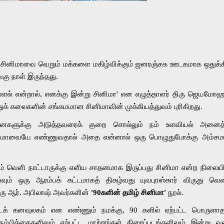
சினிமாவை வெறும் மக்களை மகிழ்விக்கும் ஜனரஞ்சக ஊடகமாக ஒதுக்கி
கு நாள் இருந்தது. 
ள்ளல் என்றால், எனக்கு இன்று சினிமா' என எழுத்தாளர் திரு ஜெயமோஹ
க் கலைகளின் சங்கமமான சினிமாவின் முக்கியத்துவம் புரிகிறது.  
்சனைகளுக்கு அடுத்தவரைக் குறை சொல்லும் நம் உளவியல் அனைத்த
ிமாவையே எண்ணுவதால் அதை என்னால் ஒரு பொழுதுபோக்கு அம்சமா
ும் வெளி நாட்டாருக்கு எளிய சாதனமாக இருப்பது சினிமா என்ற நிலையில
யவும் ஒரு ஆரம்பக் கட்டமாகத் திகழ்வது யுவபுரஸ்கார் விருது வென
ிரு ஆர். அபிலாஷ் அவர்களின் 
'90களின் தமிழ் சினிமா'
 நூல். 
ட்டக் கனவுலகம் என எண்ணும் நமக்கு, 90 களில் ஏற்பட்ட பொருளாத
, நம்பிக்கைகளிலும் ஏற்பட்ட மாற்றங்கள் திரைப்படங்களிலும் இன்று வ