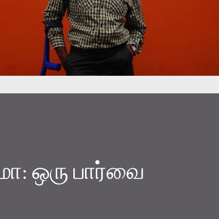
மா: ஒரு பார்வை