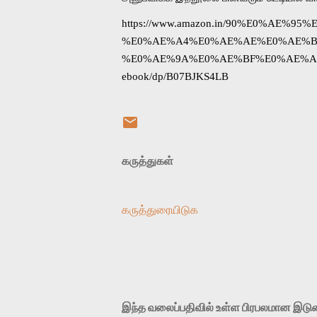
https://www.amazon.in/90%E0%AE
%E0%AE%A4%E0%AE%AE%E0%AE%B
%E0%AE%9A%E0%AE%BF%E0%AE%A9%
ebook/dp/B07BJKS4LB
கருத்துகள்
கருத்துரையிடுக
இந்த வலைப்பதிவில் உள்ள பிரபலமான இட