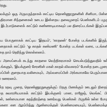
ிறது. 
ைக்கும் ஒரு அருமருந்தாகக் காட்டிய தொண்ணூறுகளின் சினிமா, பின்னர
சுதந்திரமான சிந்தனைகள் உடைய இன்றைய தலைமுறைப் பெண்களிடம் பழகு
டர்பாடுகளைக் காட்டும் கண்ணாடியாகவும் பல திரைப்படங்கள் இருப்ப
ய பொருளாகக் காட்டிய 'இதயம்', 'காதலன்' போன்ற படங்களில் இருந்த
தாகக் காட்டும் ‘ஓ காதல் கண்மணி’ போன்ற படங்கள் வரை, படங்களி
பதை நாம் தெரிந்து கொள்ளலாம்.
ம்ப அமைப்பைக் கடந்து காதலை வெற்றிகரமாகச் செயல்படுத்துவதில் உள
ங்களும், 'இயக்குனர் சேரனின் மகள் காதல் விவகாரம்' போன்ற நடைமுறை
அமைப்பின் குறையாத வலிமையும்,  அவ்வமைப்பின் அங்கமாகவே பெரும்பால
் உணரலாம். 
ன்ற உறவு முறை, தொண்ணூறுகளுக்குப் பிறகு பிணக்கும் ஊடலும் நிறைந
ை சுவாரசியமாகக் காட்டும் இயக்குனர் பாலா, ராஜேஷ், வெங்கட் பிர
ள், உண்மையான சுதந்திரத்தை உணர்வது பெண்கள் அருகில் உள்ள போத
்களா என ஆரம்பித்து ஆண்மைக்குள் பெண்மையையும், பெண்மைக்குள