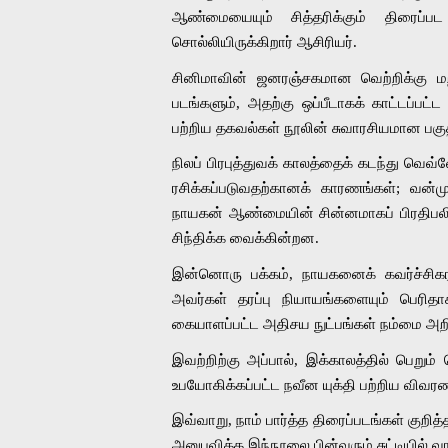
ஆண்மையையும் சித்தரிக்கும் திரைப்
சொல்லியிருக்கிறார் ஆசிரியர்.  
சினிமாவின் ஜனரஞ்சகமான வெற்றிக்கு மற
படங்களும், அதற்கு ஒப்பீடாகக் காட்டப்பட்
பற்றிய தகவல்கள் நூலின் சுவாரசியமான பகுத
நிலப் பிரபுத்துவக் காலத்தைக் கடந்து வெவ
ரசிக்கப்படுவதற்கானக் காரணங்கள்; வன்ம
நாயகன் ஆண்மையின் சின்னமாகப் பிரதிபலித
சிந்திக்க வைக்கின்றன. 
இன்னொரு பக்கம், நாயகனைக் கவர்ச்சி
அவர்கள் தரப்பு நியாயங்களையும் பெரித
கையாளப்பட்ட அதிசய நுட்பங்கள் நம்மை அற
இவற்றிற்கு அப்பால், இக்காலத்தில் பெறும்
உபயோகிக்கப்பட்ட நவீன யுக்தி பற்றிய விவ
இவ்வாறு, நாம் பார்த்த திரைப்படங்கள் குறி
அனுபவிக்க இந்நூலை பின்வரும் சுட்டியில் வா