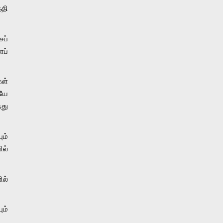
ி 
ப் 
ப் 
ள் 
யே 
து 
் 
ல் 
ல் 
ம் 