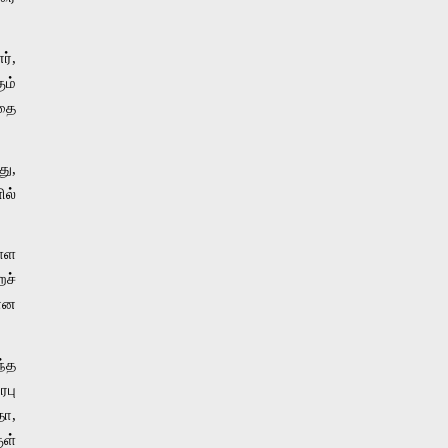
், 
ம் 
தை 
ு, 
ல் 
்ள 
ச் 
ான 
்த 
பு 
ா, 
் 