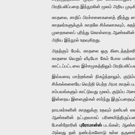
பிரதிபலிப்பதை இந்நூலின் மூலம் அறிய முடிக
காதலை, சாதிப் பிரச்சனைகளைத் தீர்த்து வ
காதலர்களுக்குக் காதலே சிக்கலாகவும், 
முறைகளைப் புரிந்து கொள்ளாத ஆண்களின் இ
அறிய இந்நூல் உதவுகிறது. 
அதற்கும் மேல், காதலை ஒரு கிடைத்தற்கரி
காதலை வெறும் வீடியோ கேம் போல மலிவான
காட்டப்பட்டவை இச்சமூகத்திலும் பிரதிபலிப்
இவ்வளவு மாற்றங்கள் நிகழ்ந்தாலும், குடு
சிக்கல்களையே வெற்றி பெற்ற அமர காதல் பட
சம்பவங்களும் காட்டுவது மூலம், குடும்ப 
இன்றைய இளைஞர்கள் சார்ந்து இருப்பதையும
நாயகர்களின் காதலுக்கு உதவும் நண்பன் எ
ஆண்களின் நட்புறவாகப் பரிணமித்திருப்பத
போன்றோரின் 
புரோமான்ஸ்
 படங்கள்; ஆண்க
அல்லது தன் நண்பர்களோடு உள்ள தருணங