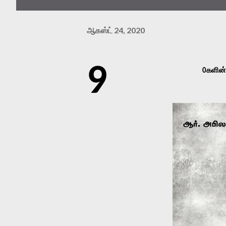
ஆகஸ்ட் 24, 2020
9
களின்
0