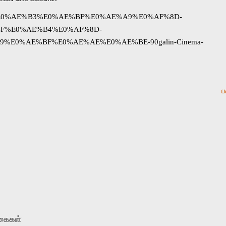
%95%E0%AE%B3%E0%AE%BF%E0%AE%A9%E0%AF%8D-
F%E0%AE%B4%E0%AF%8D-
E0%AE%BF%E0%AE%AE%E0%AE%BE-90galin-Cinema-
ப
ுகைகள்