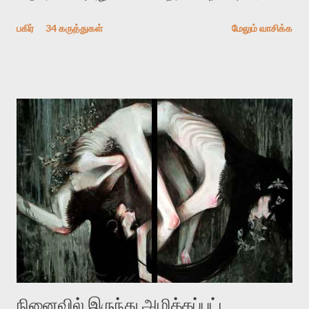
விமர்சிக்க காரணமே எனது தன்னிரக்கம் என்கிறார். ஜெயமோகனின்
பகிர்
34 கருத்துகள்
மேலும் வாசிக்க
பதிவை படித்த நண்பர்கள் பலரும் அவருக்காக இரக்கப்பட்டார்கள்.
உதாரணமாக கல்லூரிப் பேராசிரியர் ஒருவர் என்பவர் சொன்னார்:
“ஜெயமோகன் இன்றோரு தனிநபராக உயிர்மை போன்றோரு பெரும்
அமைப்புக்கு எதிராக இயங்க வேண்டி உள்ளது. அந்த பதற்றத்தை அவர்
தனது இணையதளத்திலே தொடர்ந்து பதிவு செய்கிறார். உயிர்மை
இன்னும் சில வருடங்களுக்கு தனக்கு எதிராக எழுத்தாளர்களை ஏவி
விட்டபடி இருக்கும் என்று ஒரு அச்சத்தை வெளிப்படுத்தியபடி
இருக்கிறார். அவர் கடுமையான பாதுகாப்பின்மை மனநிலையில் உள்ளார்.
உயிர்மை அவரை தாக்க உத்தேசித்தாலும் இல்லை என்றாலும்
ஜெயமோகன் அந்த பிரமையால் தொடர்ந்து அச்சுறுத்தலுக்கு உள்ளாகி
உள்ளார். உங்களை பற்றின இந்த தாக்குதல் கூட இதன் வெளிப்பாடு தான்”.
உண்மையே! ராக்கி படத்தில் குத்துச்சண்டை வீரராக வரும் சில்வெஸ்டர்
ஓரிடத்தில் சொல்வார்: ...
நினைவில் இருந்து அழிக்கப்பட்ட