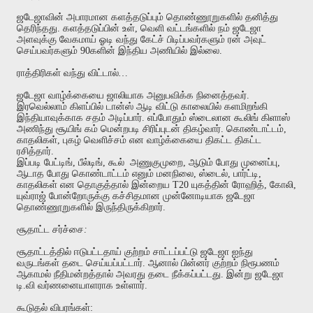
ஜடேஜாவின்
அபாரமான
களத்தடுப்பும்
தொண்ணூறுகளில்
தனித்து
தெரிந்தது
.
களத்தடுப்பின்
உள்
,
வெளி
வட்டங்களில்
நம்
ஜடேஜா
அளவுக்கு
வேகமாய்
ஓடி
வந்து
கேட்ச்
பிடிப்பவர்களும்
ரன்
அவுட்
செய்பவர்களும்
90
களின்
இந்திய
அணியில்
இல்லை
.
ராத்திரிகள்
வந்து
விட்டால்
…
ஜடேஜா
வாழ்க்கையை
ஜாலியாக
அனுபவிக்க
நினைத்தவர்
.
இரவெல்லாம்
கிளப்பில்
டான்ஸ்
ஆடி
விட்டு
காலையில்
களமிறங்கி
இந்தியாவுக்காக
சதம்
அடிப்பார்
.
எப்போதும்
ஸ்டைலான
கூலிங்
கிளாஸ்
அணிந்து
சூயிங்
கம்
மென்றபடி
சிரிப்புடன்
திகழ்வார்
.
கொண்டாட்டம்
,
காதலிகள்
,
புகழ்
வெளிச்சம்
என
வாழ்க்கையை
திகட்ட
திகட்ட
ரசித்தார்
.
இப்படி
பேட்டிங்
,
பீல்டிங்
,
கூல்
அணுகுமுறை
,
ஆடும்
போது
முனைப்பு
,
ஆடாத
போது
கொண்டாட்டம்
எனும்
மனநிலை
,
ஸ்டைல்
,
பார்ட்டி
,
காதலிகள்
என
தொகுத்தால்
இன்றைய
T20
யுகத்தின்
ரோஹித்
,
கோலி
,
யுவ்ராஜ்
போன்றோருக்கு
கச்சிதமான
முன்னோடியாக
ஜடேஜா
தொண்ணூறுகளில்
இருந்திருக்கிறார்
.
சூதாட்ட
சர்ச்சை
:
சூதாட்டத்தில்
ஈடுபட்டதாய்
குற்றம்
சாட்டப்பட்டு
ஜடேஜா
ஐந்து
வருடங்கள்
தடை
செய்யப்பட்டார்
.
ஆனால்
பின்னர்
குற்றம்
நிரூபணம்
ஆகாமல்
நீதிமன்றத்தால்
அவரது
தடை
நீக்கப்பட்டது
.
இன்று
ஜடேஜா
டி
.
வி
வர்ணனையாளராக
உள்ளார்
.
கூடுதல்
விபரங்கள்
: