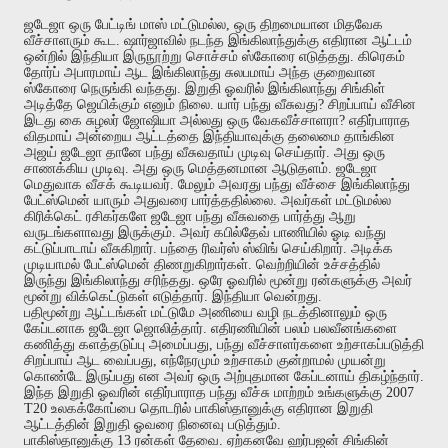
ஜடேஜா
ஒரு
பேட்டிங்
மாஸ்
மட்டுமல்ல
,
ஒரு
திறமையான
மிதவேக
வீச்சாளரும்
கூட
.
ஷார்ஜாவில்
நடந்த
இங்கிலாந்துக்கு
எதிரான
ஆட்டம்
ஒன்றில்
இந்தியா
இருநூற்று
சொச்சம்
ஸ்கோரை
எடுத்தது
.
கிரெகம்
தோர்ப்
அபாரமாய்
ஆட
இங்கிலாந்து
சுலபமாய்
அந்த
குறைவான
ஸ்கோரை
நெருங்கி
வந்தது
.
இறுதி
ஓவரில்
இங்கிலாந்து
சிங்கிள்
அடித்தே
ஜெயிக்கும்
எனும்
நிலை
.
யார்
பந்து
வீசுவது
?
சிறப்பாய்
வீசின
இடது
கை
சுழலர்
ஜோஷியா
அல்லது
ஒரு
வேகவீச்சாளரா
?
எதிர்பாராத
விதமாய்
அன்றைய
ஆட்டத்தை
இந்தியாவுக்கு
தலைமை
தாங்கின
அஜய்
ஜடேஜா
தானே
பந்து
வீசுவதாய்
முடிவு
செய்தார்
.
அது
ஒரு
சாணக்கிய
முடிவு
.
அது
ஒரு
மெத்தனமான
ஆடுதளம்
.
ஜடேஜா
மெதுவாக
வீசக்
கூடியவர்
.
மேலும்
அவரது
பந்து
வீச்சை
இங்கிலாந்து
பேட்ஸ்மென்
யாரும்
அதுவரை
பார்த்ததில்லை
.
அவர்கள்
மட்டுமல்ல
கிரிக்கெட்
ரசிகர்களே
ஜடேஜா
பந்து
வீசுவதை
பார்த்து
ஆறு
வருடங்களாவது
இருக்கும்
.
அவர்
கபில்தேவ்
பாணியில்
ஓடி
வந்து
கட்டுப்பாடாய்
வீசுகிறார்
.
பந்தை
ரிவர்ஸ்
ஸ்விங்
செய்கிறார்
.
அடிக்க
முடியாமல்
பேட்ஸ்மென்
திணறுகிறார்கள்
.
வெற்றியின்
உச்சத்தில்
இருந்து
இங்கிலாந்து
சரிந்தது
.
ஒரே
ஓவரில்
மூன்று
ரன்களுக்கு
அவர்
மூன்று
விக்கெட்டுகள்
எடுத்தார்
.
இந்தியா
வென்றது
.
பதிமூன்று
ஆட்டங்கள்
மட்டுமே
அணியை
வழி
நடத்தினாலும்
ஒரு
கேப்டனாக
ஜடேஜா
ஜொலித்தார்
.
எதிரணியின்
பலம்
பலவீனங்களை
கணித்து
களத்தடுப்பு
அமைப்பது
,
பந்து
வீச்சாளர்களை
உற்சாகப்படுத்தி
சிறப்பாய்
ஆட
வைப்பது
,
எந்நேரமும்
உற்சாகம்
குன்றாமல்
முயன்று
கொண்டே
இருப்பது
என
அவர்
ஒரு
அற்புதமான
கேப்டனாய்
திகழ்ந்தார்
.
இந்த
இறுதி
ஓவரின்
எதிர்பாராத
பந்து
வீச்சு
மாற்றம்
உங்களுக்கு
2007
T20
உலகக்கோப்பை
தொடரில்
பாகிஸ்தானுக்கு
எதிரான
இறுதி
ஆட்டத்தின்
இறுதி
ஓவரை
நினைவு
படுத்தும்
.
பாகிஸ்தானுக்கு
13
ரன்கள்
தேவை
.
ஏற்கனவே
ஹர்பஜன்
சிங்கின்