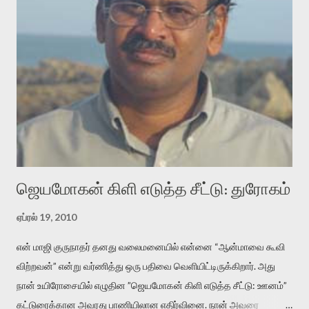
என்னவாக இருக்கும்? கவிதையின் அரூப இயக்கத்தை பொதுவயமாக
வடிக்க முயல்வதும் அதற்கே. கோயில் கருவறையின்
மென்வெளிச்சத்தில் நுண்பேசியின் படக்கருவியை இயக்கி சாத்தி
வைத்து விட்டு இயக்கத்தை அறிவோம். அறிதல் அபச்சாரமில்லை.
பயணப் படிமம் என்பது காக்னிடிவ் பொயடிக்ஸ் எனும் சமகால
விமர்சனத்தின் ஒரு முக்கிய கருவி. இக்கருவியை மனுஷ்யபுத்திரனின்
“காலை வணக்கங்கள்” எனும் ஒரு கவிதையில் சொருகப் போகிறோம்.
முதலில் கருவியை பழகுவோம். அன்றாட மொழியில் ஒன்று ம...
ஜெயமோகன் கிளி எடுத்த சீட்டு: துரோகம்
ஏப்ரல் 19, 2010
என் மாஜி குருநாதர் தனது வலைமனையில் என்னை “ஆன்மாவை கூவி
விற்றவன்” என்று வர்ணித்து ஒரு பதிவை வெளியிட்டிருக்கிறார். அது
நான் உயிரோசையில் எழுதின ”ஜெயமோகன் கிளி எடுத்த சீட்டு: ஊனம்”
கட்டுரைக்கான அவரது பாணியிலான எதிர்வினை. நான் அவரை