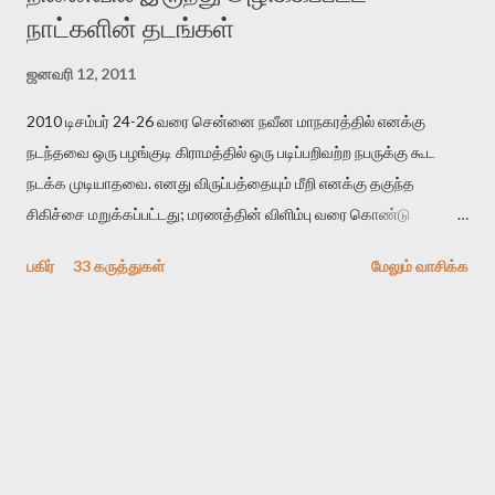
நாட்களின் தடங்கள்
ஜனவரி 12, 2011
2010 டிசம்பர் 24-26 வரை சென்னை நவீன மாநகரத்தில் எனக்கு
நடந்தவை ஒரு பழங்குடி கிராமத்தில் ஒரு படிப்பறிவற்ற நபருக்கு கூட
நடக்க முடியாதவை. எனது விருப்பத்தையும் மீறி எனக்கு தகுந்த
சிகிச்சை மறுக்கப்பட்டது; மரணத்தின் விளிம்பு வரை கொண்டு
செல்லப்ப்பட்டேன். இரண்டாம் கோமா நிலைக்கு சென்றேன்.
பகிர்
33 கருத்துகள்
மேலும் வாசிக்க