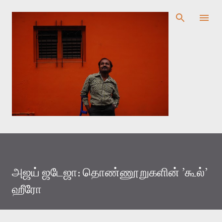
முதன்மை உள்ளடக்கத்திற்குச் செல்
அஜய் ஜடேஜா: தொண்ணூறுகளின் ’கூல்’
ஹீரோ