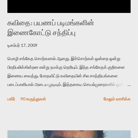
கவிதை: பயணப் படிமங்களின்
இணைகோட்டு சந்திப்பு
டிசம்பர் 17, 2009
மொழி சங்கேத சொற்களால் ஆனது. இச்சொற்கள் ஒன்றை ஒன்று
பிரதிபலிக்கின்றன என்று நமக்கு தெரியும். இந்த சங்கேதக் குறிகளை
இணைய வைத்து, மோதவிட்டு கவிதையின் சில சாத்தியங்களை
படைப்பாளியால் அடைய முடியும். இத்தகைய செயல்முறைகளில் ஒன்றை
தேடிக் கண்டுபிடிப்பது தான் இக்கட்டுரையின் நோக்கம். பள்ளிக்
பகிர்
90 கருத்துகள்
மேலும் வாசிக்க
காலத்தில் ஜாலவித்தைக்காரர்கள் வந்து போன பின் அவர்களின்
சூட்சுமத்தை கண்டுபிடித்து விட்டதாய் அந்தரங்கமாய் மட்டும்
குசுகுசுத்துக் கொள்வோம். அடுத்த முறை வரும் போது மர்மம் விலகாமல்
அதிக ஆர்வமுடன் அவரை சூழ்ந்து கொள்வோம். அறிதல் மர்மத்தை
அதிகமாக்கும். கொல்லாது. ஒரு கனவை மீட்டெடுப்பதன் நோக்கம்