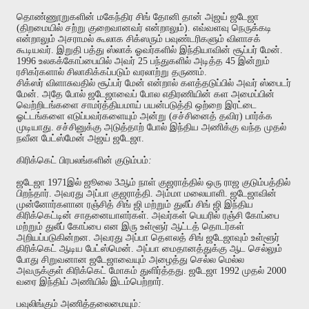
தொண்ணூறுகளின்
மகேந்திர
சிங்
தோனி
தான்
அஜய்
ஜடேஜா
(
திறமையில்
சற்று
குறைவானவர்
என்றாலும்
).
எவ்வளவு
நெருக்கடி
என்றாலும்
அசராமல்
கூலாக
சிக்ஸரும்
பவுண்டரிகளும்
விளாசக்
கூடியவர்
.
இறுதி
பத்து
ஸ்லாக்
ஓவர்களில்
இந்தியாவின்
சூப்பர்
மேன்
.
1996
உலகக்கோப்பையில்
அவர்
25
பந்துகளில்
அடித்த
45
இன்றும்
ரசிகர்களால்
சிலாகிக்கப்படும்
வரலாற்று
தருணம்
.
சிக்ஸர்
விளாசுவதில்
சூப்பர்
மேன்
என்றால்
களத்தடுப்பில்
அவர்
ஸ்பைடர்
மேன்
.
அதே
போல்
ஜடேஜாவைப்
போல
எதிரணியின்
கள
அமைப்பின்
வெற்றிடங்களை
சாமர்த்தியமாய்
பயன்படுத்தி
ஒற்றை
இரட்டை
ஓட்டங்களை
எடுப்பவர்களையும்
அன்று
(
சச்சினைத்
தவிர
)
பார்க்க
முடியாது
.
சச்சினுக்கு
அடுத்தாற்
போல்
இந்திய
அணிக்கு
வந்த
முதல்
நவீன
பேட்ஸ்மேன்
அஜய்
ஜடேஜா
.
கிரிக்கெட்
பிரபலங்களின்
குடும்பம்
:
ஜடேஜா
1971
இல்
ஜூலை
3
ஆம்
நாள்
குஜராத்தில்
ஒரு
ராஜ
குடும்பத்தில்
பிறந்தார்
.
அவரது
அப்பா
குஜராத்தி
.
அம்மா
மலையாளி
.
ஜடேஜாவின்
முன்னோர்களான
ரஞ்சித்
சிங்
ஜி
மற்றும்
துலீப்
சிங்
ஜி
இந்திய
கிரிக்கெட்டின்
சாதனையாளர்கள்
.
அவர்கள்
பெயரில்
ரஞ்சி
கோப்பை
மற்றும்
துலீப்
கோப்பை
என
இரு
உள்ளூர்
ஆட்டத்
தொடர்கள்
அறியப்படுகின்றன
.
அவரது
அப்பா
தௌலத்
சிங்
ஜடேஜாவும்
உள்ளூர்
கிரிக்கெட்
ஆடிய
பேட்ஸ்மென்
.
அப்பா
மைதானத்துக்கு
ஆட
செல்லும்
போது
சிறுவனான
ஜடேஜாவையும்
அழைத்து
செல்ல
மெல்ல
அவருக்குள்
கிரிக்கெட்
மோகம்
துளிர்த்தது
.
ஜடேஜா
1992
முதல்
2000
வரை
இந்திய்
அணியில்
இடம்பெற்றார்
.
பவுலிங்கும்
அணித்தலைமையும்
: