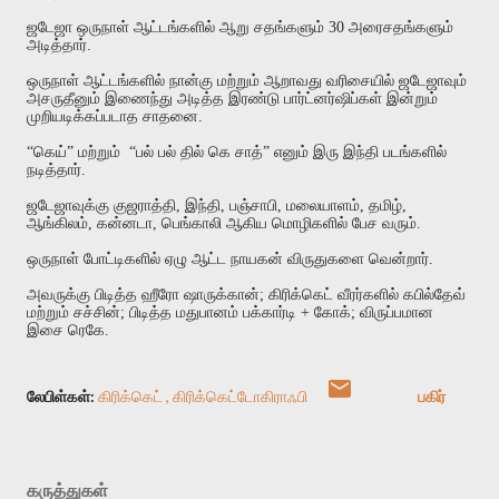
ஜடேஜா
ஒருநாள்
ஆட்டங்களில்
ஆறு
சதங்களும்
30
அரைசதங்களும்
அடித்தார்
.
ஒருநாள்
ஆட்டங்களில்
நான்கு
மற்றும்
ஆறாவது
வரிசையில்
ஜடேஜாவும்
அசருதீனும்
இணைந்து
அடித்த
இரண்டு
பார்ட்னர்ஷிப்கள்
இன்றும்
முறியடிக்கப்படாத
சாதனை
.
“
கெய்
”
மற்றும்
“
பல்
பல்
தில்
கெ
சாத்
”
எனும்
இரு
இந்தி
படங்களில்
நடித்தார்
.
ஜடேஜாவுக்கு
குஜராத்தி
,
இந்தி
,
பஞ்சாபி
,
மலையாளம்
,
தமிழ்
,
ஆங்கிலம்
,
கன்னடா
,
பெங்காலி
ஆகிய
மொழிகளில்
பேச
வரும்
.
ஒருநாள்
போட்டிகளில்
ஏழு
ஆட்ட
நாயகன்
விருதுகளை
வென்றார்
.
அவருக்கு
பிடித்த
ஹீரோ
ஷாருக்கான்
;
கிரிக்கெட்
வீரர்களில்
கபில்தேவ்
மற்றும்
சச்சின்
;
பிடித்த
மதுபானம்
பக்கார்டி
+
கோக்
;
விருப்பமான
இசை
ரெகே
.
லேபிள்கள்:
கிரிக்கெட்
கிரிக்கெட்டோகிராஃபி
பகிர்
கருத்துகள்