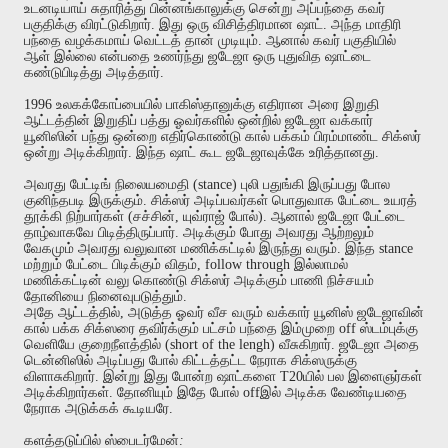
உடனடியாய்
சுதாரித்து
பின்னங்காலுக்கு
சென்று
அப்பந்தை
கவர்
பகுதிக்கு
விரட்டுகிறார்
.
இது
ஒரு
விசித்திரமான
ஷாட்
.
அந்த
மாதிரி
பந்தை
வழக்கமாய்
வெட்டத்
தான்
முடியும்
.
ஆனால்
கவர்
பகுதியில்
ஆள்
இல்லை
என்பதை
உணர்ந்து
ஜடேஜா
ஒரு
புதுவித
ஷாட்டை
கண்டுபிடித்து
அடித்தார்
.
1996
உலகக்கோப்பையில்
பாகிஸ்தானுக்கு
எதிரான
அரை
இறுதி
ஆட்டத்தின்
இறுதிப்
பத்து
ஓவர்களில்
ஒன்றில்
ஜடேஜா
வக்கார்
யூனிஸின்
பந்து
ஒன்றை
எதிர்கொண்டு
கால்
பக்கம்
பிரம்மாண்ட
சிக்ஸர்
ஒன்று
அடிக்கிறார்
.
இந்த
ஷாட்
கூட
ஜடேஜாவுக்கே
உரித்தானது
.
அவரது
பேட்டிங்
நிலையமைதி
(stance)
புலி
பதுங்கி
இருப்பது
போல
குனிந்தபடி
இருக்கும்
.
சிக்ஸர்
அடிப்பவர்கள்
பொதுவாக
பேட்டை
உயரத்
தூக்கி
நிற்பார்கள்
(
சச்சின்
,
யுவ்ராஜ்
போல்
).
ஆனால்
ஜடேஜா
பேட்டை
தாழ்வாகவே
பிடித்திருப்பார்
.
அடிக்கும்
போது
அவரது
ஆற்றலும்
வேகமும்
அவரது
வலுவான
மணிக்கட்டில்
இருந்து
வரும்
.
இந்த
stance
மற்றும்
பேட்டை
பிடிக்கும்
விதம்
, follow through
இல்லாமல்
மணிக்கட்டின்
வலு
கொண்டு
சிக்ஸர்
அடிக்கும்
பாணி
நிச்சயம்
தோனியை
நினைவுபடுத்தும்
.
அதே
ஆட்டத்தில்
,
அடுத்த
ஓவர்
வீச
வரும்
வக்கார்
யூனிஸ்
ஜடேஜாவின்
கால்
பக்க
சிக்ஸரை
தவிர்க்கும்
பட்சம்
பந்தை
இம்முறை
off
ஸ்டம்புக்கு
வெளியே
குறைநீளத்தில்
(short of the lengh)
வீசுகிறார்
.
ஜடேஜா
அதை
டென்னிஸில்
அடிப்பது
போல்
கிட்டத்தட்ட
நேராக
சிக்ஸருக்கு
விளாசுகிறார்
.
இன்று
இது
போன்ற
ஷாட்களை
T20
யில்
பல
இளைஞர்கள்
அடிக்கிறார்கள்
.
தோனியும்
இதே
போல்
off
இல்
அடிக்க
வேண்டியதை
நேராக
அடுக்கக்
கூடியரே
.
களத்தடுப்பில்
ஸ்பைடர்மேன்
: