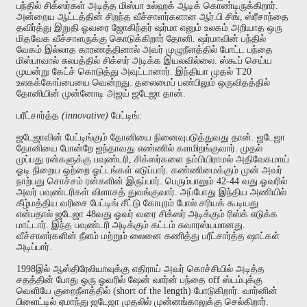
பந்தில்
சிக்ஸர்கள்
அடித்த
மிஸ்பா
உல்ஹக்
ஆடிக்
கொண்டிருக்கிறார்
.
அன்றைய
ஆட்டத்தின்
சிறந்த
வீச்சாளர்களான
ஆர்
.
பி
சிங்
,
ஸ்ரீசாந்தை
தவிர்த்து
இறுதி
ஓவரை
ஜோகிந்தர்
ஷர்மா
எனும்
உலகம்
அறியாத
ஒரு
மிதவேக
வீச்சாளருக்கு
கொடுக்கிறார்
தோனி
.
ஷர்மாவின்
பந்தில்
வேகம்
இல்லாத
காரணத்தினால்
அவர்
முழுநீளத்தில்
போட்ட
பந்தை
மிஸ்பாவால்
சுலபத்தில்
சிக்ஸர்
அடிக்க
இயலவில்லை
.
ஸ்கூப்
செய்ய
முயன்று
கேட்ச்
கொடுத்து
அவுட்டானார்
.
இந்தியா
முதல்
T20
உலகக்கோப்பையை
வென்றது
.
தலைமைப்
பண்பிலும்
ஒருவிதத்தில்
தோனியின்
முன்னோடி
அஜய்
ஜடேஜா
தான்
.
பரீட்சார்த்த
(innovative)
பேட்டிங்
:
ஜடேஜாவின்
பேட்டிங்கும்
தோனியை
நினைவுபடுத்துவது
தான்
.
ஜடேஜா
தோனியை
போன்றே
ஐந்தாவது
எண்ணில்
களமிறங்குவார்
.
முதல்
முப்பது
ரன்களுக்கு
பவுண்டரி
,
சிக்ஸர்களை
நம்பியிராமல்
அதிவேகமாய்
ஓடி
நிறைய
ஒற்றை
ஓட்டங்கள்
எடுப்பார்
.
கண்ணிமைக்கும்
முன்
அவர்
நாற்பது
சொச்சம்
ரன்களின்
இருப்பார்
.
பெரும்பாலும்
42-44
வது
ஓவரில்
அவர்
பவுண்டரிகள்
விளாசத்
துவங்குவார்
.
அப்போது
இந்திய
அணியில்
கீழ்மத்திய
வரிசை
பேட்டிங்
சீட்டு
கோபுரம்
போல்
சரியக்
கூடியது
என்பதால்
ஜடேஜா
48
வது
ஓவர்
வரை
சிக்ஸர்
அடிக்கும்
ரிஸ்க்
எடுக்க
மாட்டார்
.
இந்த
பவுண்டரி
அடிக்கும்
கட்டம்
சுவாரஸ்யமானது
.
வீச்சாளர்களின்
நீளம்
மற்றும்
லைனை
கணித்து
பரீட்சார்த்த
ஷாட்கள்
அடிப்பார்
.
1998
இல்
ஆஸ்திரேலியாவுக்கு
எதிராய்
அவர்
கொச்சியில்
அடித்த
சதத்தின்
போது
ஒரு
ஓவரில்
ஷேன்
வார்ன்
பந்தை
off
ஸ்டம்புக்கு
வெளியே
குறைநீளத்தில்
(short of the length)
போடுகிறார்
.
வார்னின்
பிளைட்டில்
ஏமாந்து
ஜடேஜா
முதலில்
முன்னங்காலுக்கு
செல்கிறார்
.