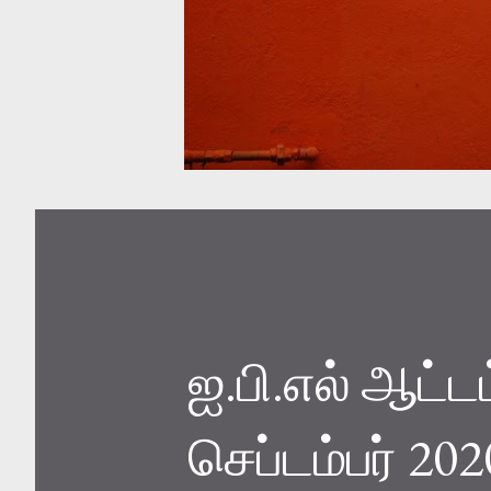
ஐ.பி.எல் ஆட்
செப்டம்பர் 202