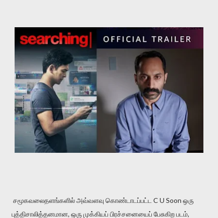
சமூகவலைதளங்களில் அவ்வளவு கொண்டாடப்பட்ட C U Soon ஒரு
புத்திசாலித்தனமான, ஒரு முக்கியப் பிரச்சனையைப் பேசுகிற படம்,