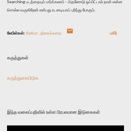
Searching படத்தையும் பார்க்கலாம் - அதனோடு ஒப்பிட்டால் நான் என்ன
சொல்ல வருகிறேன் என்பது உடனடியாய் புரிந்து போகும்.
லேபிள்கள்:
சினிமா
திரைக்கதை
பகிர்
கருத்துகள்
கருத்துரையிடுக
இந்த வலைப்பதிவில் உள்ள பிரபலமான இடுகைகள்