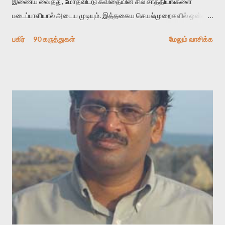
இணைய வைத்து, மோதவிட்டு கவிதையின் சில சாத்தியங்களை
படைப்பாளியால் அடைய முடியும். இத்தகைய செயல்முறைகளில் ஒன்றை
தேடிக் கண்டுபிடிப்பது தான் இக்கட்டுரையின் நோக்கம். பள்ளிக்
பகிர்
90 கருத்துகள்
மேலும் வாசிக்க
காலத்தில் ஜாலவித்தைக்காரர்கள் வந்து போன பின் அவர்களின்
சூட்சுமத்தை கண்டுபிடித்து விட்டதாய் அந்தரங்கமாய் மட்டும்
குசுகுசுத்துக் கொள்வோம். அடுத்த முறை வரும் போது மர்மம் விலகாமல்
அதிக ஆர்வமுடன் அவரை சூழ்ந்து கொள்வோம். அறிதல் மர்மத்தை
அதிகமாக்கும். கொல்லாது. ஒரு கனவை மீட்டெடுப்பதன் நோக்கம்
என்னவாக இருக்கும்? கவிதையின் அரூப இயக்கத்தை பொதுவயமாக
வடிக்க முயல்வதும் அதற்கே. கோயில் கருவறையின்
மென்வெளிச்சத்தில் நுண்பேசியின் படக்கருவியை இயக்கி சாத்தி
வைத்து விட்டு இயக்கத்தை அறிவோம். அறிதல் அபச்சாரமில்லை.
பயணப் படிமம் என்பது காக்னிடிவ் பொயடிக்ஸ் எனும் சமகால
விமர்சனத்தின் ஒரு முக்கிய கருவி. இக்கருவியை மனுஷ்யபுத்திரனின்
“காலை வணக்கங்கள்” எனும் ஒரு கவிதையில் சொருகப் போகிறோம்.
முதலில் கருவியை பழகுவோம். அன்றாட மொழியில் ஒன்று ம...