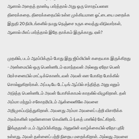
ஆனால் அதைத் தாண்டி பார்த்தால் அது ஒரு சொதப்பலான
திரைக்கதை. திரைக்கதையில் உள்ள முக்கியமான ஓட்டையை மறைக்க
இறுதி 20 நிமிடங்களில் நமது நெஞ்சை உருக வைத்து விடுவார்கள்,
ஆனால் மீளப் பார்த்தால் இதே தாக்கம் இருக்காது. ஏன்?
முதலில், படம் ஆரம்பிக்கும் போது இது ஜிம்மியின் கதையாக இருக்கிறது
- அண்மையில் ஒரு பெண்ணிடம் ஏமாந்தவன் அல்லது ஏதோ பெண்
பிரச்சனையில் மாட்டிக்கொண்டவன் அவன் என போகிற போக்கில்
சொல்லுகிறார்கள். அப்படியே டேட்டிங் ஆப்பில் சந்தித்த அனு எனும்
அடுத்த பெண்ணிடம் அவன் யோசிக்காமல் காதலில் விழுகிறான். தன்
அம்மா மற்றும் சகோதரியிடம் ஆன்லைனிலே அவளை
அறிமுகப்படுத்துகிறான். அவனது அம்மா அவளைப் பற்றி விசாரிக்க
அவர்களின் உறவினனான கெவினிடம் (பகத் பாஸில்) கேட்கிறார்.
இங்குதான் படம் ஆரம்பிக்கிறது. அனுவின் வாழ்க்கையில் ஏதோ புதிர்
உள்ளது. அவள் தன்னைப் பற்றி நிறைய மறைக்கிறாள். அல்லது அவளை