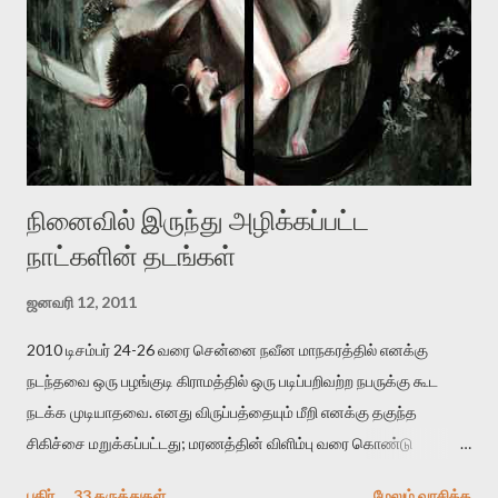
இருக்கிறார். அவர் கடுமையான பாதுகாப்பின்மை மனநிலையில் உள்ளார்.
உயிர்மை அவரை தாக்க உத்தேசித்தாலும் இல்லை என்றாலும்
ஜெயமோகன் அந்த பிரமையால் தொடர்ந்து அச்சுறுத்தலுக்கு உள்ளாகி
உள்ளார். உங்களை பற்றின இந்த தாக்குதல் கூட இதன் வெளிப்பாடு தான்”.
உண்மையே! ராக்கி படத்தில் குத்துச்சண்டை வீரராக வரும் சில்வெஸ்டர்
ஓரிடத்தில் சொல்வார்: ...
நினைவில் இருந்து அழிக்கப்பட்ட
நாட்களின் தடங்கள்
ஜனவரி 12, 2011
2010 டிசம்பர் 24-26 வரை சென்னை நவீன மாநகரத்தில் எனக்கு
நடந்தவை ஒரு பழங்குடி கிராமத்தில் ஒரு படிப்பறிவற்ற நபருக்கு கூட
நடக்க முடியாதவை. எனது விருப்பத்தையும் மீறி எனக்கு தகுந்த
சிகிச்சை மறுக்கப்பட்டது; மரணத்தின் விளிம்பு வரை கொண்டு
செல்லப்ப்பட்டேன். இரண்டாம் கோமா நிலைக்கு சென்றேன்.
பகிர்
33 கருத்துகள்
மேலும் வாசிக்க