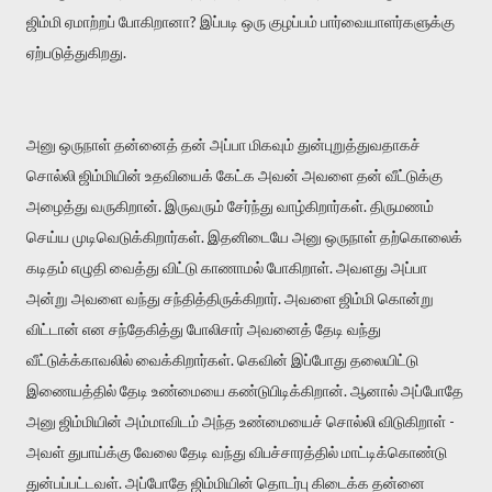
ஜிம்மி ஏமாற்றப் போகிறானா? இப்படி ஒரு குழப்பம் பார்வையாளர்களுக்கு
ஏற்படுத்துகிறது.
அனு ஒருநாள் தன்னைத் தன் அப்பா மிகவும் துன்புறுத்துவதாகச்
சொல்லி ஜிம்மியின் உதவியைக் கேட்க அவன் அவளை தன் வீட்டுக்கு
அழைத்து வருகிறான். இருவரும் சேர்ந்து வாழ்கிறார்கள். திருமணம்
செய்ய முடிவெடுக்கிறார்கள். இதனிடையே அனு ஒருநாள் தற்கொலைக்
கடிதம் எழுதி வைத்து விட்டு காணாமல் போகிறாள். அவளது அப்பா
அன்று அவளை வந்து சந்தித்திருக்கிறார். அவளை ஜிம்மி கொன்று
விட்டான் என சந்தேகித்து போலிசார் அவனைத் தேடி வந்து
வீட்டுக்க்காவலில் வைக்கிறார்கள். கெவின் இப்போது தலையிட்டு
இணையத்தில் தேடி உண்மையை கண்டுபிடிக்கிறான். ஆனால் அப்போதே
அனு ஜிம்மியின் அம்மாவிடம் அந்த உண்மையைச் சொல்லி விடுகிறாள் -
அவள் துபாய்க்கு வேலை தேடி வந்து விபச்சாரத்தில் மாட்டிக்கொண்டு
துன்பப்பட்டவள். அப்போதே ஜிம்மியின் தொடர்பு கிடைக்க தன்னை