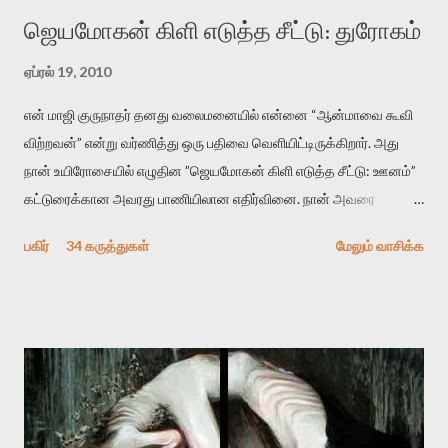
ஜெயமோகன் கிளி எடுத்த சீட்டு: துரோகம்
ஏப்ரல் 19, 2010
என் மாஜி குருநாதர் தனது வலைமனையில் என்னை “ஆன்மாவை கூவி
விற்றவன்” என்று வர்ணித்து ஒரு பதிவை வெளியிட்டிருக்கிறார். அது
நான் உயிரோசையில் எழுதின ”ஜெயமோகன் கிளி எடுத்த சீட்டு: ஊனம்”
கட்டுரைக்கான அவரது பாணியிலான எதிர்வினை. நான் அவரை
விமர்சிக்க காரணமே எனது தன்னிரக்கம் என்கிறார். ஜெயமோகனின்
பகிர்
34 கருத்துகள்
மேலும் வாசிக்க
பதிவை படித்த நண்பர்கள் பலரும் அவருக்காக இரக்கப்பட்டார்கள்.
உதாரணமாக கல்லூரிப் பேராசிரியர் ஒருவர் என்பவர் சொன்னார்:
“ஜெயமோகன் இன்றோரு தனிநபராக உயிர்மை போன்றோரு பெரும்
அமைப்புக்கு எதிராக இயங்க வேண்டி உள்ளது. அந்த பதற்றத்தை அவர்
தனது இணையதளத்திலே தொடர்ந்து பதிவு செய்கிறார். உயிர்மை
இன்னும் சில வருடங்களுக்கு தனக்கு எதிராக எழுத்தாளர்களை ஏவி
விட்டபடி இருக்கும் என்று ஒரு அச்சத்தை வெளிப்படுத்தியபடி