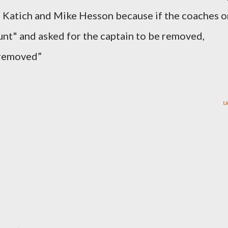
on Katich and Mike Hesson because if the coaches o
unt" and asked for the captain to be removed,
e removed”
ப