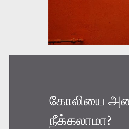
கோலியை அணி
நீக்கலாமா?