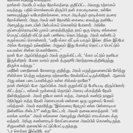
நாங்கள்
அவரிடம்
வந்த
நோக்கத்தை
குறிப்பிட்ட
அவரது
உற்சாகம்
.
,
வடிந்தது
பதில்
சொல்லாமல்
திரும்பி
தன்
சகபாடிகளை
உள்ளே
,
உணவருந்தும்
வயோதிகர்களை
சாயா
அடிக்கும்
தாடிக்கார
நபரை
.
நோக்கினார்
பிறகு
அவர்
என்
தோளில்
கையை
வைத்து
தனியே
.
அழைத்து
கடையின்
பின்பக்கம்
கொண்டு
போனார்
அங்கே
குப்பைத்தொடியில்
முகம்
புதைத்திருந்த
நாய்
ஒரு
நொடி
எங்களை
.
பொருட்படுத்தி
விட்டு
தன்
பணியை
தொடர்ந்தது
அவர்
என்னிடம்
, “
-
.
சுருக்கமாய்
சொன்னார்
பஷீர்
க்கா
வீட்டில்
யாரும்
இல்ல
நீங்க
இப்போ
.
அங்க
போறதும்
நல்லதில்ல
அதுவும்
இது
போன்ற
தொட்டா
பொட்டும்
.”
வயசுள்ள
சின்ன
பொண்ணோட
, “
நான்
பேச
ஆரம்பித்ததும்
அவர்
குறுக்கிட்டார்
க்கா
மட்டும்
தனியா
.
இருக்கிறார்
போன
வாரம்
தான்
த்ருஷூர்
பிராந்தாலயத்திலிருந்து
.”
திருச்சு
வந்நது
,
பஷீரின்
மனநிலைக்
கோளாறு
குறித்து
அவர்
மருத்துவனையில்
சேர்ந்து
.
சிகிச்சை
பெற்று
வந்ததை
ஏற்கனவே
கேள்விப்பட்டிருக்கிறேன்
ஆனால்
?
அது
எல்லா
படைப்பாளிக்கும்
உள்ள
சிக்கல்
தானே
.
நான்
மீண்டும்
பேச
ஆரம்பிக்க
அவர்
குறுக்கிட்டு
பேசியபடி
திரும்பினார்
கிட்டத்தட்ட
எங்கள்
மூக்கைத்
தொடும்
அளவு
பக்கத்தில்
தேவி
.
,
நின்றிருந்தாள்
அவர்
ஐயோ
எனக்
கத்த
அதைக்
கண்டு
நானும்
பீதியிலும்
கத்த
தேவி
அசையாமல்
என்னை
ஒரு
புழுவைப்
போலப்
.
“
பார்த்தாள்
அவர்
சுதாரித்து
இவ்வளவு
நேரமும்
எங்க
பின்னாடியா
?”
.
. “
நின்னீங்க
சிஸ்டர்
என்று
கேட்டார்
அவள்
தலையசைத்தாள்
சரி
”
வாங்க
வாங்க
அவர்
எங்களை
அழைத்து
மீண்டும்
சாயக்கடைக்கு
.
வந்தார்
அங்கு
கண்ணாடிக்
கோப்பைகளை
அலம்பிக்
கொண்டிருந்த
.
சிறுவனின்
தலையில்
கட்டுப்போட்டிருந்தது
“
”
டா
செக்கா
இவ்விடே
வா