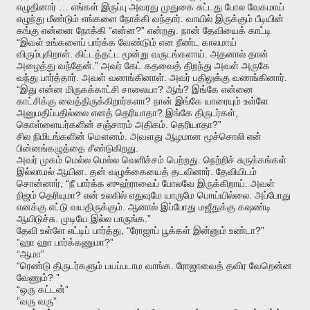
…
எழுதினார்
எங்கள்
இருப்பு
அவரது
முதுகை
சுட்டது
போல
வேகமாய்
.
எழுந்து
மீண்டும்
எங்களை
நோக்கி
வந்தார்
வாயில்
இருக்கும்
பீடியின்
“
?”
.
கங்கு
என்னை
நோக்கி
என்ன
என்றது
நான்
தேவியைக்
காட்டி
“
இவள்
உங்களைப்
பார்க்க
வேண்டும்
என
நீண்ட
காலமாய்
.
.
விரும்புகிறாள்
கிட்டத்தட்ட
மூன்று
வருடங்களாய்
அதனால்
தான்
.”
அழைத்து
வந்தேன்
அவர்
கேட்
கதவைத்
திறந்து
அவள்
அருகே
.
.
.
வந்து
பார்த்தார்
அவள்
வணங்கினாள்
அவர்
பதிலுக்கு
வணங்கினார்
“
?
?
இது
என்ன
மிருகக்காட்சி
சாலையா
ஆங்
இங்கே
என்னை
?
காட்சிக்கு
வைத்திருக்கிறார்களா
நான்
இங்கே
யாரையும்
உள்ளே
?
,
அனுமதிப்பதில்லை
எனத்
தெரியாதா
இங்கே
திருடர்கள்
.
?”
கொள்ளையர்களின்
சஞ்சாரம்
அதிகம்
தெரியாதா
.
சில
நிமிடங்களின்
மௌனம்
அவளது
ஆழமான
மூச்சொலி
என்
.
பின்னங்கழுத்தை
சீண்டுகிறது
.
அவர்
முகம்
மெல்ல
மெல்ல
வெளிச்சம்
பெற்றது
நெற்றிச்
சுருக்கங்கள்
.
.
இல்லாமல்
ஆயின
தன்
வழுக்கையைத்
தடவினார்
தேவியிடம்
, “
.
சொன்னார்
நீ
பார்க்க
ஸுஹ்ராவைப்
போலவே
இருக்கிறாய்
அவள்
?
.
நிஜம்
தெரியுமா
என்
உலகில்
எதுவுமே
யாருமே
பொய்யில்லை
அப்போது
.
எனக்கு
எட்டு
வயதிருக்கும்
ஆனால்
இப்போது
மஜீதுக்கு
கஷண்டி
.
.”
ஆயிடுச்சு
முடியே
இல்ல
பாருங்க
, “
?”
தேவி
உள்ளே
எட்டிப்
பார்த்து
ரோஜாப்
பூக்கள்
இன்னும்
உண்டா
”
?”
ஹா
ஹா
பார்க்கணுமா
“
”
ஆமா
“
.
ரெண்டு
திருடர்களும்
பயப்படாம
வாங்க
ரோஜாவைத்
தவிர
வேறென்ன
? ”
வேணும்
“
”
ஒரு
கட்டன்
”
”
வரு
வரு