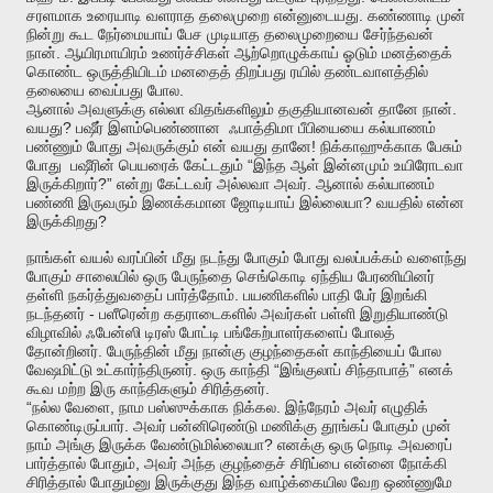
.
சரளமாக
உரையாடி
வளராத
தலைமுறை
என்னுடையது
கண்ணாடி
முன்
நின்று
கூட
நேர்மையாய்
பேச
முடியாத
தலைமுறையை
சேர்ந்தவன்
.
நான்
ஆயிரமாயிரம்
உணர்ச்சிகள்
ஆற்றொழுக்காய்
ஓடும்
மனத்தைக்
கொண்ட
ஒருத்தியிடம்
மனதைத்
திறப்பது
ரயில்
தண்டவாளத்தில்
.
தலையை
வைப்பது
போல
.
ஆனால்
அவளுக்கு
எல்லா
விதங்களிலும்
தகுதியானவன்
தானே
நான்
?
வயது
பஷீர்
இளம்பெண்ணான
ஃபாத்திமா
பீபியையை
கல்யாணம்
!
பண்ணும்
போது
அவருக்கும்
என்
வயது
தானே
நிக்காஹுக்காக
பேசும்
“
போது
பஷீரின்
பெயரைக்
கேட்டதும்
இந்த
ஆள்
இன்னமும்
உயிரோடவா
?”
.
இருக்கிறார்
என்று
கேட்டவர்
அல்லவா
அவர்
ஆனால்
கல்யாணம்
?
பண்ணி
இருவரும்
இணக்கமான
ஜோடியாய்
இல்லையா
வயதில்
என்ன
?
இருக்கிறது
நாங்கள்
வயல்
வரப்பின்
மீது
நடந்து
போகும்
போது
வலப்பக்கம்
வளைந்து
போகும்
சாலையில்
ஒரு
பேருந்தை
செங்கொடி
ஏந்திய
பேரணியினர்
.
தள்ளி
நகர்த்துவதைப்
பார்த்தோம்
பயணிகளில்
பாதி
பேர்
இறங்கி
-
நடந்தனர்
பளீரென்ற
கதராடைகளில்
அவர்கள்
பள்ளி
இறுதியாண்டு
விழாவில்
ஃபேன்ஸி
டிரஸ்
போட்டி
பங்கேற்பாளர்களைப்
போலத்
.
தோன்றினர்
பேருந்தின்
மீது
நான்கு
குழந்தைகள்
காந்தியைப்
போல
.
“
”
வேஷமிட்டு
உட்கார்ந்திருனர்
ஒரு
காந்தி
இங்குலாப்
சிந்தாபாத்
எனக்
.
கூவ
மற்ற
இரு
காந்திகளும்
சிரித்தனர்
“
,
.
நல்ல
வேளை
நாம
பஸ்ஸுக்காக
நிக்கல
இந்நேரம்
அவர்
எழுதிக்
.
கொண்டிருப்பார்
அவர்
பன்னிரெண்டு
மணிக்கு
தூங்கப்
போகும்
முன்
?
நாம்
அங்கு
இருக்க
வேண்டுமில்லையா
எனக்கு
ஒரு
நொடி
அவரைப்
,
பார்த்தால்
போதும்
அவர்
அந்த
குழந்தைச்
சிரிப்பை
என்னை
நோக்கி
சிரித்தால்
போதும்னு
இருக்குது
இந்த
வாழ்க்கையில
வேற
ஒண்ணுமே