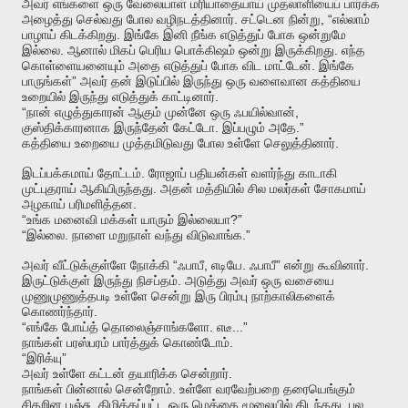
அவர்
எங்களை
ஒரு
வேலையாள்
மரியாதையாய்
முதலாளியைப்
பார்க்க
.
, “
அழைத்து
செல்வது
போல
வழிநடத்தினார்
சட்டென
நின்று
எல்லாம்
.
பாழாய்
கிடக்கிறது
இங்கே
இனி
நீங்க
எடுத்துப்
போக
ஒன்றுமே
.
.
இல்லை
ஆனால்
மிகப்
பெரிய
பொக்கிஷம்
ஒன்று
இருக்கிறது
எந்த
.
கொள்ளையனையும்
அதை
எடுத்துப்
போக
விட
மாட்டேன்
இங்கே
”
பாருங்கள்
அவர்
தன்
இடுப்பில்
இருந்து
ஒரு
வளைவான
கத்தியை
.
உறையில்
இருந்து
எடுத்துக்
காட்டினார்
“
,
நான்
எழுத்துகாரன்
ஆகும்
முன்னே
ஒரு
ஃபயில்வான்
.
.”
குஸ்திக்காரனாக
இருந்தேன்
கேட்டோ
இப்பழும்
அதே
.
கத்தியை
உறையை
முத்தமிடுவது
போல
உள்ளே
செலுத்தினார்
.
இடப்பக்கமாய்
தோட்டம்
ரோஜாப்
பதியன்கள்
வளர்ந்து
காடாகி
.
முட்புதராய்
ஆகியிருந்தது
அதன்
மத்தியில்
சில
மலர்கள்
சோகமாய்
.
அழகாய்
பரிமளித்தன
“
?”
உங்க
மனைவி
மக்கள்
யாரும்
இல்லையா
“
.
.”
இல்லை
நாளை
மறுநாள்
வந்து
விடுவாங்க
“
,
.
”
.
அவர்
வீட்டுக்குள்ளே
நோக்கி
ஃபாபீ
எடியே
ஃபாபீ
என்று
கூவினார்
.
இருட்டுக்குள்
இருந்து
நிசப்தம்
அடுத்து
அவர்
ஒரு
வசையை
முணுமுணுத்தபடி
உள்ளே
சென்று
இரு
பிரம்பு
நாற்காலிகளைக்
.
கொணர்ந்தார்
“
.
...”
எங்கே
போய்த்
தொலைஞ்சாங்களோ
எடீ
.
நாங்கள்
பரஸ்பரம்
பார்த்துக்
கொண்டோம்
“
”
இரிக்யு
.
அவர்
உள்ளே
கட்டன்
தயாரிக்க
சென்றார்
.
நாங்கள்
பின்னால்
சென்றோம்
உள்ளே
வரவேற்பறை
தரையெங்கும்
.
.
சிதறின
பஞ்சு
கிழிக்கப்பட்ட
ஒரு
மெத்தை
மூலையில்
கிடந்தது
பல