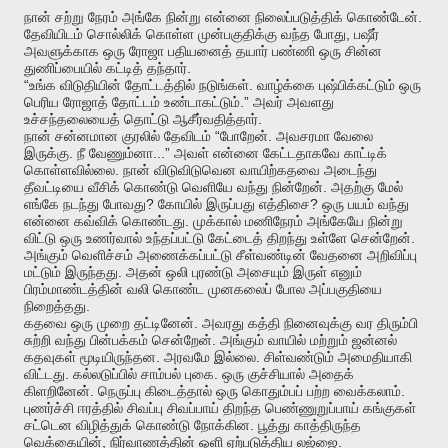
.
நான்
சற்று
நேரம்
அங்கே
நின்று
என்னை
நிலைப்படுத்திக்
கொண்டேன்
,
தேவியிடம்
சொல்லிக்
கொள்ள
முன்பகுதிக்கு
வந்த
போது
பஷீர்
அவளுக்காக
ஒரு
ரோஜா
பதியனைத்
தயார்
பண்ணி
ஒரு
சின்ன
.
துணிப்பையில்
கட்டித்
தந்தார்
“
.
உங்க
விடுதியின்
தோட்டத்தில்
நடுங்கள்
வாழ்க்கை
புஷ்பிக்கட்டும்
ஒரு
.”
பெரிய
ரோஜாத்
தோட்டம்
உண்டாகட்டும்
அவர்
அவளது
.
உச்சந்தலையைத்
தொட்டு
ஆசீர்வதித்தார்
“
.
நான்
சன்னமான
குரலில்
தேவிடம்
போறேன்
அவசரமா
வேலை
.
...”
இருக்கு
நீ
வேணும்னா
அவள்
என்னை
கேட்டதாகவே
காட்டிக்
.
கொள்ளவில்லை
நான்
விடுவிடுவென
வாயிற்கதவை
அடைந்து
.
தீவட்டியை
வீசிக்
கொண்டு
வெளியே
வந்து
நின்றேன்
அதற்கு
மேல்
?
?
எங்கே
நடந்து
போவது
கோயில்
இருப்பது
எத்திசை
ஒரு
பயம்
வந்து
.
என்னை
கவ்விக்
கொண்டது
முக்கால்
மணிநேரம்
அங்கேயே
நின்று
.
விட்டு
ஒரு
உணர்வால்
உந்தப்பட்டு
கேட்டைத்
திறந்து
உள்ளே
சென்றேன்
அங்கும்
வெளிச்சம்
அணைக்கப்பட்டு
சீள்வண்டின்
வேதனை
அறிவிப்பு
.
மட்டும்
இருந்தது
அதன்
ஒலி
புரண்டு
அசையும்
இருள்
எனும்
பிரம்மாண்டத்தின்
வலி
கொண்ட
முனகலைப்
போல
அப்பகுதியை
.
நிறைத்தது
.
கதவை
ஒரு
முறை
தட்டினேன்
அவரது
கத்தி
நினைவுக்கு
வர
திரும்பி
.
சுற்றி
வந்து
பின்பக்கம்
சென்றேன்
அங்கும்
வாயில்
மற்றும்
ஜன்னல்
.
.
கதவுகள்
மூடியிருந்தன
அரவமே
இல்லை
சிள்வண்டும்
அமைதியாகி
.
.
விட்டது
கல்லடுப்பில்
சாம்பல்
புகை
ஒரு
குச்சியால்
அதைக்
.
.
கிளறினேன்
நெருப்பு
கிடைத்தால்
ஒரு
கொதும்பப்
பற்ற
வைக்கலாம்
புணர்ச்சி
ஈரத்தில்
சிவப்பு
சிவப்பாய்
திறந்த
பெண்ணுறுப்பாய்
கங்குகள்
.
சட்டென
விழித்துக்
கொண்டு
நோக்கின
பூத்து
காத்திருந்த
,
.
வெக்கையின்
நிர்வாணத்தின்
ஒளி
ஏற்படுத்திய
லஜ்ஜை