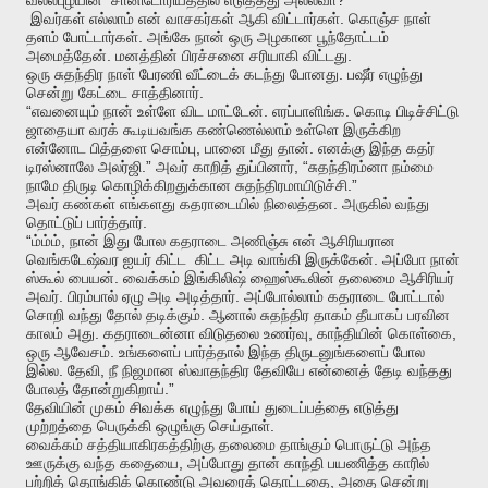
வல்லபுழயின்
சானிடோரியத்தில்
எடுத்தது
அல்லவா
.
இவர்கள்
எல்லாம்
என்
வாசகர்கள்
ஆகி
விட்டார்கள்
கொஞ்ச
நாள்
.
தளம்
போட்டார்கள்
அங்கே
நான்
ஒரு
அழகான
பூந்தோட்டம்
.
.
அமைத்தேன்
மனத்தின்
பிரச்சனை
சரியாகி
விட்டது
.
ஒரு
சுதந்திர
நாள்
பேரணி
வீட்டைக்
கடந்து
போனது
பஷீர்
எழுந்து
.
சென்று
கேட்டை
சாத்தினார்
“
.
.
எவனையும்
நான்
உள்ளே
விட
மாட்டேன்
எரப்பாளிங்க
கொடி
பிடிச்சிட்டு
ஜாதையா
வரக்
கூடியவங்க
கண்ணெல்லாம்
உள்ளெ
இருக்கிற
,
.
என்னோட
பித்தளை
சொம்பு
பானை
மீது
தான்
எனக்கு
இந்த
கதர்
.”
, “
டிரஸ்னாலே
அலர்ஜி
அவர்
காறித்
துப்பினார்
சுதந்திரம்னா
நம்மை
.”
நாமே
திருடி
கொழிக்கிறதுக்கான
சுதந்திரமாயிடுச்சி
.
அவர்
கண்கள்
எங்களது
கதராடையில்
நிலைத்தன
அருகில்
வந்து
.
தொட்டுப்
பார்த்தார்
“
,
ம்ம்ம்
நான்
இது
போல
கதராடை
அணிஞ்சு
என்
ஆசிரியரான
.
வெங்கடேஷ்வர
ஐயர்
கிட்ட
கிட்ட
அடி
வாங்கி
இருக்கேன்
அப்போ
நான்
.
ஸ்கூல்
பையன்
வைக்கம்
இங்கிலிஷ்
ஹைஸ்கூலின்
தலைமை
ஆசிரியர்
.
.
அவர்
பிரம்பால்
ஏழு
அடி
அடித்தார்
அப்போல்லாம்
கதராடை
போட்டால்
.
சொறி
வந்து
தோல்
தடிக்கும்
ஆனால்
சுதந்திர
தாகம்
தீயாகப்
பரவின
.
,
,
காலம்
அது
கதராடைன்னா
விடுதலை
உணர்வு
காந்தியின்
கொள்கை
.
ஒரு
ஆவேசம்
உங்களைப்
பார்த்தால்
இந்த
திருடனுங்களைப்
போல
.
,
இல்ல
தேவி
நீ
நிஜமான
ஸ்வாதந்திர
தேவியே
என்னைத்
தேடி
வந்தது
.”
போலத்
தோன்றுகிறாய்
தேவியின்
முகம்
சிவக்க
எழுந்து
போய்
துடைப்பத்தை
எடுத்து
.
முற்றத்தை
பெருக்கி
ஒழுங்கு
செய்தாள்
வைக்கம்
சத்தியாகிரகத்திற்கு
தலைமை
தாங்கும்
பொருட்டு
அந்த
,
ஊருக்கு
வந்த
கதையை
அப்போது
தான்
காந்தி
பயணித்த
காரில்
,
பற்றித்
தொங்கிக்
கொண்டு
அவரைத்
தொட்டதை
அதை
சென்று