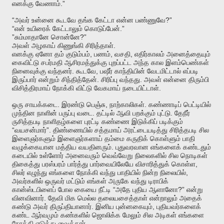
.”
எனக்கு
வேணாம்
“
?”
அவர்
உன்னை
கூடவே
தங்க
கேட்டா
என்ன
பண்ணுவே
“
.”
என்
உயிரைக்
கேட்டாலும்
கொடுப்பேன்
”
?”
சும்மாதானே
சொன்னே
.
அவள்
அழகாய்
கிணுங்கி
சிரித்தாள்
,
,
,
எனக்கு
ஏனோ
தம்
குடும்பம்
பணம்
வசதி
எதிர்காலம்
அனைத்தையும்
கைவிட்டு
சபர்மதி
ஆசிரமத்துக்கு
புறப்பட்ட
அந்த
கால
இளம்பெண்கள்
.
,
நினைவுக்கு
வந்தனர்
கூடவே
பஷீர்
காந்தியின்
வேடமிட்டால்
எப்படி
.
.
இருப்பார்
என்றும்
சிந்தித்தேன்
சிரிப்பு
வந்தது
அவள்
என்னை
திரும்பி
.
விசித்திரமாய்
நோக்கி
விட்டு
வேகமாய்
நடையிட்டாள்
.
,
.
ஒரு
சாயக்கடை
இரண்டு
பெஞ்சு
நாற்காலிகள்
கண்ணாடிப்
பெட்டியில்
.
.
முந்தின
நாளின்
பருப்பு
வடை
தட்டில்
ஆவி
பறக்கும்
புட்டு
தேநீர்
ருசித்தபடி
நாளிதழ்களை
புரட்டி
கண்ணை
இடுக்கிப்
படிக்கும்
“
”.
வயசன்மார்
திண்ணையில்
சத்தமாய்
அரட்டையடித்து
சிரித்தபடி
சில
இளைஞர்களும்
இளைஞர்களாய்
தம்மை
கருதிக்
கொள்ளும்
பாதி
.
வழுக்கையான
மத்திய
வயதினரும்
புதுவரவான
எங்களைக்
கண்டதும்
கடையில்
உள்ளோர்
அனைவரும்
வெவ்வேறு
நிலைகளில்
சில
நொடிகள்
,
திகைத்து
பரஸ்பரம்
பார்த்து
பார்வையிலேயே
விசாரித்துக்
கொள்ள
,
சிலர்
எழுந்து
எங்களை
நோக்கி
வந்து
பாதியில்
நின்ற
நிலையில்
அவர்களில்
ஒருவர்
மட்டும்
எங்கள்
அருகே
வந்து
டிராபிக்
“
?”
கான்ஸ்டபிளைப்
போல
கையை
நீட்டி
அதே
புதிய
ஆளானோ
என்று
.
வினவினார்
தேவி
மிக
மெல்ல
தலையசைத்தாள்
என்றாலும்
அதைக்
.
,
கண்டு
அவர்
திருப்தியானார்
இனிய
புன்னகையும்
புதியவர்களைக்
கண்ட
ஆர்வமும்
கண்களில்
ஜொலிக்க
மேலும்
சில
அடிகள்
எங்களை
.
நோக்கி
எடுத்து
வைத்தார்