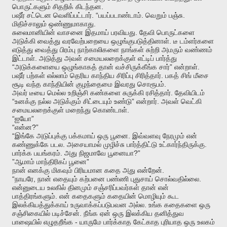
.
பொருட்களும்
சிதறிக்
கிடந்தன
. “
.
.
பஷீர்
சட்டென
வெளிப்பட்டார்
பயப்படாண்டாம்
வெறும்
பஞ்சு
.
மிதிச்சாலும்
ஒண்ணுமாகாது
.
சுலைமானியின்
வாசனை
இதமாய்
பரவியது
தேவி
பொருட்களை
.
அடுக்கி
வைத்து
வரவேற்பறையை
ஒழுங்குபடுத்தினாள்
டீ
டம்ளர்களை
எடுத்து
வைத்து
பிரம்பு
நாற்காலிகளை
நாங்கள்
சுற்றி
அமரும்
வண்ணம்
.
இட்டாள்
அடுத்து
அவள்
சமையலறைக்குள்
எட்டிப்
பார்த்து
“
”
.
அடுக்களையை
ஒழுங்காகத்
தான்
வச்சிருக்கீங்க
சார்
என்றாள்
.
பஷீர்
பற்கள்
எல்லாம்
தெரிய
காந்திய
சிரிப்பு
சிரித்தார்
பகத்
சிங்
மீசை
.
சூடி
வந்த
காந்தியின்
குழந்தைமை
இவரது
சொரூபம்
.
அவர்
டீயை
மெல்ல
உறிஞ்சி
கண்களை
சுருக்கி
ரசித்தார்
தேவியிடம்
“
”
.
உனக்கு
நல்ல
அடுக்கும்
சிட்டையும்
உண்டு
என்றார்
அவள்
வெட்கி
.
சமையலறைக்குள்
மறைந்து
கொண்டாள்
“
”
ஐயோ
“
?”
என்ன
“
.
இங்கே
அடுப்புக்கு
பக்கமாய்
ஒரு
பூனை
இவ்வளவு
நேரமும்
என்
.
.
கண்ணுக்கே
படல
அசையாமல்
முழிச்சு
பார்த்திட்டு
உட்கார்ந்திருக்கு
.
?”
பார்க்க
பயங்கரம்
அது
நிஜமாவே
பூனையா
”
”
ஆமாம்
மாந்திரிகப்
பூனை
.
நான்
எனக்கு
மிகவும்
பிரியமான
கதை
அது
என்றேன்
“
,
.
நாயரே
நான்
எதையும்
கற்பனை
பண்ணி
புதுசாய்
சொல்வதில்லை
என்னுடைய
உலகில்
தினமும்
சஞ்சரிப்பவர்கள்
தான்
என்
.
பாத்திரங்களும்
என்
கதைகளும்
கதையின்
மொழியும்
கூட
.
இலக்கியத்துக்காய்
உருவாக்கப்படுபவன
அல்ல
உங்க
கதைகளை
ஒரு
.
சஞ்சிகையில்
படிச்சேன்
நீங்க
ஏன்
ஒரு
இலக்கிய
தனித்துவ
-
பாஷையில்
எழுதறீங்க
யாருமே
பார்க்காத
கேட்காத
புரியாத
ஒரு
உலகம்