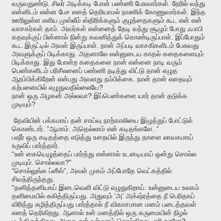
.
.
வருவதுண்டு
சிலர்
அடிக்கடி
போன்
பண்ணி
பேசுவார்கள்
நேரில்
வந்து
.
என்னிடம்
என்ன
பேச
எனத்
தெரியாமல்
நாணிக்
கோணுவார்கள்
இந்த
ஊரிலுள்ள
எளிய
முஸ்லீம்
ஸ்திரிக்களும்
குழந்தைகளும்
கூட
என்
என்
.
வாசகர்கள்
தாம்
அவர்கள்
என்னைத்
தேடி
வந்து
சூழும்
போது
ஃபாபி
.
கதவுக்குப்
பின்னால்
நின்று
கவனித்துக்
கொண்டிருப்பாள்
இப்போதும்
.
கூட
இருட்டில்
அவள்
இருப்பாள்
நான்
அப்படி
வாசகிகளிடம்
பேசுவது
.
அவளுக்குப்
பிடிக்காது
அதனாலே
என்னுடைய
காதல்
கதைகளையும்
.
பிடிக்காது
இது
போன்ற
கதைகளை
நான்
என்னை
நாடி
வரும்
பெண்களிடம்
பரிசீலனைப்
பண்ணி
நடித்து
விட்டு
தான்
எழுத
.
ஆரம்பிக்கிறேன்
என்பது
அவளது
நம்பிக்கை
நான்
தான்
எதையும்
?
கற்பனையில்
எழுதுவதில்லையே
?
நான்
ஒரு
அழகன்
அல்லவா
இப்பெண்களை
யார்
தான்
தடுக்க
?
முடியும்
தேவியின்
பக்கமாய்
தன்
சாய்வு
நாற்காலியை
இழுத்துப்
போட்டுக்
. ”
.
. ”
கொண்டார்
ஆமாம்
அதெல்லாம்
என்
கடிதங்களே
பஷீர்
ஒரு
கடிதத்தை
எடுத்து
உறையில்
இருந்து
தாளை
லாவகமாய்
.
உருவிப்
பார்த்தார்
“
உன்
கையெழுத்தைப்
பார்த்து
என்னால்
உடனடியாய்
ஒன்று
சொல்ல
.
?”
முடியும்
சொல்லவா
“
”,
சொல்லுங்க
ப்ளீஸ்
அவள்
முகம்
அப்போதே
வெட்கத்தில்
.
சிவந்திருந்தது
“
.
தனித்தனியாய்
இடைவெளி
விட்டு
எழுதுகிறாய்
உன்னுடைய
உலகம்
.
’
’
தனிமையில்
சுகித்திருப்பது
அதுவும்
அ
அக்‌ஷ்ரத்தை
நீ
பெரிதாய்
விரித்து
சுழித்திருப்பது
பார்த்தால்
நீ
விகாசமான
மனம்
படைத்தவள்
.
எனத்
தெரிகிறது
ஆனால்
உன்
மனத்தில்
ஒரு
கருமையின்
நிழல்
.
.
?