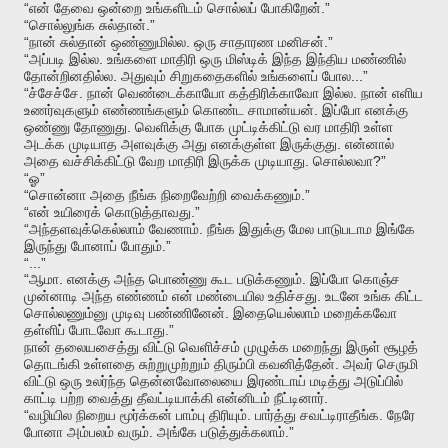
“
.”
என்
தேவை
ஒன்றை
உங்களிடம்
சொல்லப்
போகிறேன்
“
.”
சொல்லுங்க
சுல்தான்
“
.
.”
நான்
சுல்தான்
ஒண்ணுமில்ல
ஒரு
சாதாரண
மனிசன்
“
.
அப்படி
இல்ல
உங்களை
மாதிரி
ஒரு
மிஸ்டிக்
இந்த
இந்திய
மண்ணில்
.
...”
தோன்றினதில்ல
அதுவும்
சிறுகதைகளில்
உங்களைப்
போல
“
.
.
ச்சேச்சே
நான்
வெண்டைக்காயோ
கத்திரிக்காவோ
இல்ல
நான்
எளிய
.
உணர்வுகளும்
எண்ணங்களும்
கொண்ட
சாமான்யன்
இப்போ
எனக்கு
.
ஒண்ணு
தோணுது
வெளிக்கு
போக
முட்டிக்கிட்டு
வர
மாதிரி
உள்ள
.
அடக்க
முடியாத
அளவுக்கு
அது
எனக்குள்ள
இருக்குது
என்னால்
.
?”
அதை
வச்சிக்கிட்டு
வேற
மாதிரி
இருக்க
முடியாது
சொல்லவா
“
”
ஓ
“
.”
சொன்னா
அதை
நீங்க
நிறைவேற்றி
வைக்கணும்
“
.”
என்
உயிரைக்
கொடுத்தாவது
“
.
அந்தளவுக்கெல்லாம்
வேணாம்
நீங்க
இதுக்கு
மேல
பாடுபடாம
இங்கே
.”
இருந்து
போனாப்
போதும்
“...”
“
.
.
ஆமா
எனக்கு
அந்த
பொண்ணு
கூட
படுக்கணும்
இப்போ
கொஞ்ச
.
முன்னாடி
அந்த
எண்ணம்
என்
மண்டையில
உதிச்சது
உடனே
உங்க
கிட்ட
.
சொல்லணும்னு
முடிவு
பண்ணினேன்
இதையெல்லாம்
மறைக்கவோ
.”
தள்ளிப்
போடவோ
கூடாது
நான்
தலையசைத்து
விட்டு
வெளிச்சம்
முழுக்க
மறைந்து
இருள்
சூழத்
.
தொடங்கி
உள்ளதை
சுற்றுமுற்றும்
திரும்பி
கவனித்தேன்
அவர்
செருமி
விட்டு
ஒரு
உலர்ந்த
தென்னவோலையை
இரண்டாய்
மடித்து
அடுப்பில்
.
காட்டி
பற்ற
வைத்து
தீவட்டியாக்கி
என்னிடம்
நீட்டினார்
“
.
.
வழியில
நிறைய
மூர்க்கன்
பாம்பு
திரியும்
பார்த்து
சவட்டிராதீங்க
நேரே
.
.”
போனா
அம்பலம்
வரும்
அங்கே
படுத்துக்கலாம்