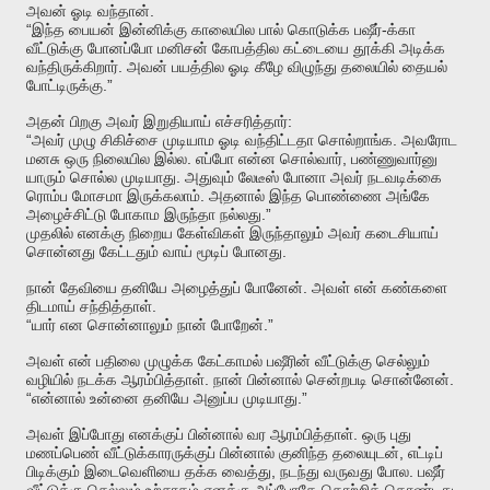
.
அவன்
ஓடி
வந்தான்
“
-
இந்த
பையன்
இன்னிக்கு
காலையில
பால்
கொடுக்க
பஷீர்
க்கா
வீட்டுக்கு
போனப்போ
மனிசன்
கோபத்தில
கட்டையை
தூக்கி
அடிக்க
.
வந்திருக்கிறார்
அவன்
பயத்தில
ஓடி
கீழே
விழுந்து
தலையில்
தையல்
.”
போட்டிருக்கு
:
அதன்
பிறகு
அவர்
இறுதியாய்
எச்சரித்தார்
“
.
அவர்
முழு
சிகிச்சை
முடியாம
ஓடி
வந்திட்டதா
சொல்றாங்க
அவரோட
.
,
மனசு
ஒரு
நிலையில
இல்ல
எப்போ
என்ன
சொல்வார்
பண்ணுவார்னு
.
யாரும்
சொல்ல
முடியாது
அதுவும்
லேடீஸ்
போனா
அவர்
நடவடிக்கை
.
ரொம்ப
மோசமா
இருக்கலாம்
அதனால்
இந்த
பொண்ணை
அங்கே
.”
அழைச்சிட்டு
போகாம
இருந்தா
நல்லது
முதலில்
எனக்கு
நிறைய
கேள்விகள்
இருந்தாலும்
அவர்
கடைசியாய்
.
சொன்னது
கேட்டதும்
வாய்
மூடிப்
போனது
.
நான்
தேவியை
தனியே
அழைத்துப்
போனேன்
அவள்
என்
கண்களை
.
திடமாய்
சந்தித்தாள்
“
.”
யார்
என
சொன்னாலும்
நான்
போறேன்
அவள்
என்
பதிலை
முழுக்க
கேட்காமல்
பஷீரின்
வீட்டுக்கு
செல்லும்
.
.
வழியில்
நடக்க
ஆரம்பித்தாள்
நான்
பின்னால்
சென்றபடி
சொன்னேன்
“
.”
என்னால்
உன்னை
தனியே
அனுப்ப
முடியாது
.
அவள்
இப்போது
எனக்குப்
பின்னால்
வர
ஆரம்பித்தாள்
ஒரு
புது
,
மணப்பெண்
வீட்டுக்காரருக்குப்
பின்னால்
குனிந்த
தலையுடன்
எட்டிப்
,
.
பிடிக்கும்
இடைவெளியை
தக்க
வைத்து
நடந்து
வருவது
போல
பஷீர்
.