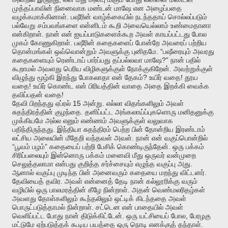
முத்தப்பாவின்
நினைவாக
மண்டன்
மாஷே
என
அழைப்பதை
.
வழக்கமாக்கினாள்
பஷீரின்
வாழ்க்கையில்
நடந்ததாய்
சொல்லப்படும்
பல்வேறு
சம்பவங்களை
என்னிடம்
கூறி
அவையெல்லாம்
உண்மைதானா
.
என்கிறாள்
நான்
என்
ஐயப்பாடுகளைக்கூற
அவள்
காயப்பட்டது
போல
.
முகம்
கோணுகிறாள்
பஷீரின்
கதைகளைப்
போன்றே
அவரைப்
பற்றிய
. “
தொன்மங்கள்
ஒவ்வொன்றும்
அவளுக்கு
புனிதமே
பஷீரையும்
அவரது
?”
கதைகளையும்
ரெண்டாய்
பார்ப்பது
தப்பல்லவா
மாஷே
நான்
பதில்
.
கூறாமல்
அவளது
பெரிய
விழிகளுக்குள்
நோக்குகிறேன்
அவற்றுக்குள்
?
!
விழுந்து
மூழ்கி
இறந்து
போகலாதா
என்
தேகம்
உயிர்
வதை
தூய
!
வதை
உயிர்
கொண்ட
என்
பிரியத்தின்
வாதை
அதை
இறக்கி
வைக்க
!
தவிப்பதன்
வதை
15
.
தேவி
பிறந்தது
ஏப்ரல்
அன்று
எல்லா
விதங்களிலும்
அவள்
.
சுதந்திரத்தின்
குழந்தை
தனிப்பட்ட
அங்கலாய்ப்புகளொரு
மனிதனுக்கு
முக்கியமே
அல்ல
எனும்
எண்ணம்
அவளுக்குள்
வலுவாக
.
பதிந்திருந்தது
இந்தியா
சுதந்திரம்
பெற்ற
பின்
தோன்றிய
இரண்டாம்
.
லட்சிய
அலையின்
மீதேறி
வந்தவள்
அவள்
நான்
என்
வகுப்பொன்றில்
“
”
.
பூவம்
பழம்
கதையைப்
பற்றி
பேசிக்
கொண்டிருந்தேன்
ஒரு
பக்கம்
சிரிப்பலையும்
இன்னொரு
பக்கம்
மனைவி
மீது
ஒருவர்
வன்முறை
.
செலுத்தலாமா
என்பது
குறித்த
சர்ச்சையும்
எழுந்த
வகுப்பு
அது
.
ஆனால்
வகுப்பு
முடிந்த
பின்
அனைவரும்
கதையை
மறந்து
விட்டனர்
.
தேவியைத்
தவிர
அவள்
என்னைத்
தேடி
நான்
கல்லூரிக்கு
வரும்
.
வழியில்
ஒரு
பாலமரத்தின்
கீழே
நின்றாள்
அதன்
வெண்மலரிதழ்கள்
அவளது
தோள்களிலும்
கூந்தலிலும்
ஒட்டிக்
கிடந்ததை
அவள்
.
பொருட்படுத்தாமல்
நின்றாள்
சட்டென
என்
பாதையில்
அவள்
.
,
வெளிப்பட்ட
போது
நான்
திடுக்கிட்டேன்
ஒரு
யட்சியைப்
போல
பேரழகு
.
மட்டுமே
ஏற்படுத்தக்
கூடிய
பயத்தை
ஒரு
நொடி
எனக்குத்
தந்தாள்