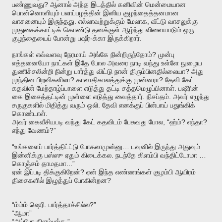
?
பண்ணுவது
ஆனால்
அந்த
இடத்தில்
கனிவின்
மென்மையான
பொன்னொளியும்
பலாப்பழத்தின்
இனிய
குழந்தைத்தனமான
.
,
வாசனையும்
இருந்தது
எல்லாவற்றுக்கும்
மேலாக
வீட்டு
வாசலுக்கு
முதுகைக்காட்டிக்
கொண்டு
தனக்குள்
ஆழ்ந்து
விளையாடும்
ஒரு
-
.
குழந்தையைப்
போன்று
பஷீர்
க்கா
இருக்கிறார்
?
நாங்கள்
எவ்வளவு
நேரமாய்
அங்கே
நின்றிருந்தோம்
முன்பு
எத்தனையோ
நாட்கள்
இதே
போல
அவரை
நாடி
வந்து
உள்ளே
நுழைய
?
துணிச்சலின்றி
நின்று
பார்த்து
விட்டு
நான்
திரும்பினதில்லையா
அது
?
?
முந்தின
பிறவிகளிலா
காலாதிகாலத்துக்கு
முன்னரா
தேவி
கேட்
.
கதவின்
மேற்தாழ்ப்பாளை
எடுத்து
தட்டி
சத்தமெழுப்பினாள்
பஷீரின்
.
.
கை
இசைத்தட்டின்
முள்ளை
எடுத்து
வைத்தார்
நிசப்தம்
அவர்
எழுந்து
.
சருகுகளில்
மிதித்து
வரும்
ஒலி
தேவி
எனக்குப்
பின்பாய்
பதுங்கிக்
.
கொண்டாள்
, “
?
?
அவர்
கைவீசியபடி
வந்து
கேட்
கதவிடம்
பேசுவது
போல
ஹ்ம்
எந்தா
?”
எந்து
வேணம்
“
…
உங்களைப்
பார்த்திட்ட்டு
போகலாமுன்னு
டவுனில்
இருந்து
அதுவும்
.
…
இன்னிக்கு
பஸ்ஸு
ஏதும்
கிடைக்கல
நடந்தே
கிளம்பி
வந்திட்டோமா
...”
கொஞ்சம்
தாமதமா
?
ஏன்
இப்படி
திக்குகிறேன்
ஏன்
இந்த
எண்ணங்கள்
குழம்பி
ஆயிரம்
?
திசைகளில்
இழுத்துப்
போகின்றன
“
.
?”
ம்ம்ம்
ஷெரி
பார்த்தாச்சில்ல
“
”
ஆமா
“
.”
அப்போ
கிளம்புங்க