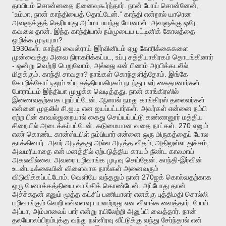
.
,
தாயிடம்
சொன்னதை
நினைவுகூர்ந்தார்
நான்
போய்
சொன்னேன்
“
,
.”
உம்மா
நான்
காந்தியைத்
தொட்டேன்
காந்தி
என்றால்
யாரென
.
.
அவளுக்குத்
தெரியாது
அம்மா
பயந்து
போனாள்
அவளுக்கு
ஒரே
.
கவலை
தான்
இந்த
காந்தியால்
நம்முடைய
பட்டினிக்
கோலத்தை
?
ஒழிக்க
முடியுமா
1930
.
கள்
காந்தி
வைஸ்ராய்
இர்வினிடம்
ஏழு
கோரிக்கைகளை
,
முன்வைத்து
அவை
நிராகரிக்கப்பட
உப்பு
சத்தியாகிரகம்
தொடங்கினார்
-
,
ஒன்று
வெற்றி
பெறுவோம்
அல்லது
என்
பிணம்
அரபிக்கடலில்
.
?
.
மிதக்கும்
காந்தி
சாவதா
நாங்கள்
கொந்தளித்தோம்
இங்கே
.
கோழிக்கோட்டிலும்
உப்பு
சத்தியாகிரகம்
நடந்து
பலர்
கைதானார்கள்
.
போராட்டம்
இந்தியா
முழுக்க
வெடித்தது
நான்
காங்கிரஸில்
.
இணைவதற்காக
புறப்பட்டேன்
ஆனால்
நமது
காங்கிரஸ்
தலைவர்கள்
.
.
.
என்னை
முதலில்
சி
ஐ
டி
என
ஐயப்பட்டார்கள்
அவர்கள்
என்னை
நம்பி
ஏற்ற
பின்
காவல்துறையால்
கைது
செய்யப்பட்டு
கண்ணனூர்
மத்திய
.
. 270
சிறையில்
அடைக்கப்பட்டேன்
கடுமையான
வதை
நாட்கள்
எனும்
எண்
கொண்ட
கான்ஸ்டபிள்
நம்பியார்
என்னை
ஒரு
மிருகத்தைப்
போல
.
,
,
தாக்கினார்
அவர்
அடித்தது
அல்ல
அடித்த
விதம்
அதிலுள்ள
துச்சம்
அவமரியாதை
என்
மனத்தில்
ஏற்படுத்திய
காயம்
நீண்ட
காலமாய்
.
.
-
அகலவில்லை
அவரை
பழிவாங்க
முடிவு
செய்தேன்
காந்தி
இர்வின்
உடன்படிக்கையின்
விளைவாக
நாங்கள்
அனைவரும்
.
270
விடுவிக்கப்பட்டோம்
வெளியே
வந்ததும்
நான்
ஐக்
கொல்வதற்காக
.
ஒரு
பேனாக்கத்தியை
வாங்கிக்
கொண்டேன்
அப்போது
தான்
அச்ச்சுதன்
எனும்
மூத்த
கட்சிப்
பணியாளர்
எனக்கு
புத்திமதி
சொல்லி
.
பழிவாங்கும்
வெறி
எவ்வளவு
பயனற்றது
என
விளங்க
வைத்தார்
போய்
,
.
அப்பா
அம்மாவைப்
பார்
என்று
ரயிலேற்றி
அனுப்பி
வைத்தார்
நான்
தலயோலப்பிறம்புக்கு
வந்து
நள்ளிரவு
வீட்டுக்கு
வந்து
சேர்ந்தால்
என்