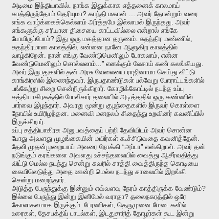
.
அடிமை
இந்தியாவில்
நாங்க
இதுக்காக
எத்தனைக்
காலமாய்
?
…
காத்திருந்தோம்
தெரியுமா
காந்தி
மகான்
அவர்
தோன்றும்
வரை
.
எங்க
வாழ்க்கைக்கெல்லாம்
அர்த்தமே
இல்லாமல்
இருந்தது
அவர்
எங்களுக்கு
சரியான
திசையை
காட்டவில்லை
என்றால்
எங்கே
?
.
,
போயிருப்போம்
இது
ஒரு
மகத்தான
தருணம்
சுதந்திர
மண்ணில்
,
சுதந்திரமான
காலத்தில்
என்னை
நானே
ஆளுகிற
காலத்தில்
.
,
வாழ்கிறேன்
நான்
எங்கு
வேண்டுமெனிலும்
போகலாம்
என்ன
...”
.
வேண்டுமெனிலும்
சொல்லலாம்
எனக்கும்
லேசாய்
கண்
கலங்கியது
அவர்
இருபதுகளில்
தன்
அரசு
வேலையை
ராஜினாமா
செய்து
விட்டு
.
காங்கிரஸில்
இணைந்தவர்
இருபதாண்டுகள்
பல்வேறு
போராட்டங்களில்
.
பங்கேற்று
சிறை
சென்றிருக்கிறார்
கோழிக்கோட்டில்
நடந்த
உப்பு
சத்தியாகிரகத்தில்
போலிசார்
தலையில்
அடித்ததில்
ஒரு
கண்ணில்
.
பார்வை
இழந்தார்
அவரது
மூன்று
குழந்தைகளில்
இருவர்
கொள்ளை
.
நோயில்
உயிரிழந்தன
மனைவி
மனநலம்
சிதைந்து
உறவினர்
கவனிப்பில்
.
இருக்கிறார்
உப்பு
சத்தியாகிரக
அனுபவத்தைப்
பற்றி
தேவியிடம்
அவர்
சொன்ன
.
போது
அவளது
முழங்கையின்
மயிர்கள்
கூச்சிடுவதை
கவனித்தேன்
“
”
.
தேவி
முதன்முறையாய்
அவரை
நோக்கி
அப்பா
என்கிறாள்
அவர்
தன்
நடுங்கும்
கரங்களை
அவளது
உச்சந்தலையில்
வைத்து
ஆசீர்வதித்து
விட்டு
மெல்ல
நடந்து
சென்று
சுவரில்
சாத்தி
வைத்திருந்த
கொடியை
கையிலெடுத்து
அதை
ஊன்றி
மெல்ல
நடந்து
சாலையில்
இறங்கி
.
சென்று
மறைந்தார்
?
அடுத்த
பேருந்துக்கு
இன்னும்
எவ்வளவு
நேரம்
காத்திருக்க
வேண்டும்
?
இல்லை
பேருந்து
இன்று
இனிமேல்
வராதா
தலைநகரத்தில்
ஒரே
.
,
கோலாகலமாக
இருக்கும்
பேரணிகள்
தெருமுனை
மேடைகளில்
,
,
உரைகள்
தேசபக்திப்
பாடல்கள்
இடதுசாரித்
தோழர்கள்
கூட
இன்று