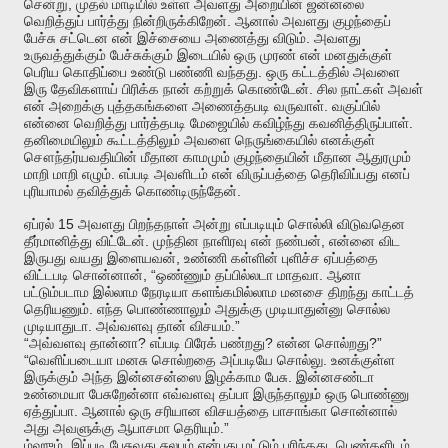
,
சென்று
முதல்
மாடியில்
உள்ள
அவளது
அறையின்
ஜன்னலை
.
வெறித்துப்
பார்த்து
நின்றிருக்கிறேன்
ஆனால்
அவளது
குழந்தைப்
.
பேச்சு
சட்டென
என்
இச்சையை
அணைத்து
விடும்
அவளது
உருவத்துக்கும்
பேச்சுக்கும்
இடையில்
ஒரு
முரண்
என்
மனதுக்குள்
.
பெரிய
கொதிப்பை
உண்டு
பண்ணி
வந்தது
ஒரு
கட்டத்தில்
அவளை
.
இரு
தேவிகளாய்
பிரிக்க
நான்
கற்றுக்
கொண்டேன்
சில
நாட்கள்
அவள்
.
என்
அறைக்கு
புத்தகங்களை
அணைத்தபடி
வருவாள்
வகுப்பில்
.
என்னை
வெறித்து
பார்த்தபடி
மேஜையில்
கவிழ்ந்து
கவனித்திருப்பாள்
தனிமையிலும்
கூட்டத்திலும்
அவளை
நெருங்கையில்
எனக்குள்
சௌந்தர்யவதியின்
மீதான
காமமும்
குழந்தையின்
மீதான
ஆதுரமும்
.
மாறி
மாறி
எழும்
எப்படி
அவளிடம்
என்
விருப்பத்தை
தெரிவிப்பது
எனப்
.
புரியாமல்
தவித்துக்
கொண்டிருந்தேன்
15
ஏப்ரல்
அவளது
பிறந்தநாள்
அன்று
எப்படியும்
சொல்லி
விடுவதென
.
,
தீர்மானித்து
விட்டேன்
முந்தின
நாளிரவு
என்
நண்பன்
என்னை
விட
,
இருபது
வயது
இளையவன்
உண்ணி
கள்ளின்
புளிச்ச
ஏப்பத்தை
, “
.
விட்டபடி
சொன்னான்
ஒண்ணும்
தப்பில்லடா
மாதவா
ஆனா
பட்டும்படாம
இல்லாம
நேரடியா
களங்கமில்லாம
மனசை
திறந்து
காட்டத்
.
தெரியணும்
எந்த
பொண்ணாலும்
அதுக்கு
முடியாதுன்னு
சொல்ல
.
.”
முடியாதுடா
அவ்வளவு
தான்
விசயம்
“
?
?
?”
அவ்வளவு
தான்னா
எப்படி
பிரேக்
பண்றது
என்ன
சொல்றது
“
.
வெளிப்படையா
மனசு
சொல்றதை
அப்படியே
சொல்லு
உனக்குள்ள
.
இருக்கும்
அந்த
இன்னசன்ஸை
இழக்காம
பேசு
இன்னசண்டா
உண்மையா
பேசுறேன்னா
எவ்வளவு
தப்பா
இருந்தாலும்
ஒரு
பொண்ணு
.
ஏத்துப்பா
ஆனால்
ஒரு
சரியான
விசயத்தை
பாசாங்கா
சொன்னால்
.”
அது
அவளுக்கு
ஆபாசமா
தெரியும்
.
.
ம்ஹும்
இப்படி
பேசுவது
சுலபம்
என்பது
மட்டும்
புரிந்தது
பெண்களிடம்