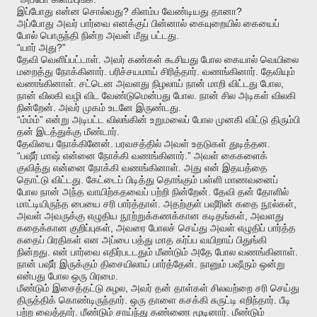
?
?
இப்போது
என்ன
சொல்வது
கிளம்ப
வேண்டியது
தானா
அப்போது
அவர்
பார்வை
எனக்குப்
பின்னால்
கையுறையில்
கையைப்
.
போல்
பொருந்தி
நின்ற
அவள்
மீது
பட்டது
“
?”
யார்
அது
.
தேவி
வெளிப்பட்டாள்
அவர்
கண்கள்
கூசியது
போல
கையால்
வெயிலை
.
.
.
மறைத்து
நோக்கினார்
பரிச்சயமாய்
சிரித்தார்
வணங்கினார்
தேவியும்
.
,
வணங்கினாள்
சட்டென
அவளது
நிழலாய்
நான்
மாறி
விட்டது
போல
.
நான்
விலகி
வழி
விட
வேண்டுமென்பது
போல
நான்
சில
அடிகள்
விலகி
.
.
நின்றேன்
அவர்
முகம்
உடனே
இருண்டது
“
”
ம்ம்ம்
என்று
அடிபட்ட
விலங்கின்
உறுமலைப்
போல
முனகி
விட்டு
திரும்பி
.
தன்
இடத்துக்கு
மீண்டார்
.
.
தேவியை
நோக்கினேன்
பரவசத்தில்
அவள்
உதடுகள்
துடித்தன
“
.”
பஷீர்
மாஷ்
என்னை
நோக்கி
வணங்கினார்
அவள்
கைகளைக்
.
குவித்து
என்னை
நோக்கி
வணங்கினாள்
அது
என்
இதயத்தை
.
தொட்டு
விட்டது
கேட்டைப்
பிடித்து
தொங்கும்
பள்ளி
மாணவனைப்
.
போல
நான்
அந்த
வாயிற்கதவைப்
பற்றி
நின்றேன்
தேவி
தன்
தோளில்
.
,
மாட்டியிருந்த
பையை
சரி
பார்த்தாள்
அதற்குள்
பஷீரின்
கதை
நூல்கள்
,
அவள்
அவருக்கு
எழுதிய
நூற்றுக்கணக்கான
கடிதங்கள்
அவளது
,
கதைக்கான
குறிப்புகள்
அவரை
போலச்
செய்து
அவள்
எழுதிப்
பார்த்த
கதைப்
பிரதிகள்
என
அப்பை
பத்து
மாத
கர்ப்ப
வயிறாய்
பிதுங்கி
.
.
நின்றது
என்
பார்வை
எதிர்படடதும்
மீண்டும்
அதே
போல
வணங்கினாள்
.
நான்
பஷீர்
இருக்கும்
திசையிலாய்
பார்த்தேன்
நானும்
பஷீரும்
ஒன்று
.
என்பது
போல
ஒரு
பிரமை
,
மீண்டும்
இசைத்தட்டு
சுழல
அவர்
தன்
தாள்கள்
சிலவற்றை
சரி
செய்து
.
.
திருத்திக்
கொண்டிருந்தார்
ஒரு
தாளை
கசக்கி
சுருட்டி
எறிந்தார்
பீடி
.
.
பற்ற
வைத்தார்
மீண்டும்
சாய்ந்து
கண்ணை
மூடினார்
மீண்டும்