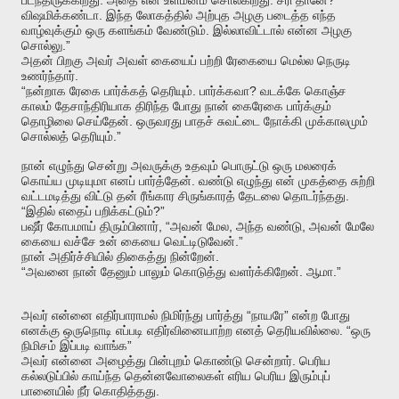
படந்திருக்கிறது
அதை
என்
உள்மனம்
சொல்கிறது
சரி
தானே
.
விஷமிக்கண்டா
இந்த
லோகத்தில்
அற்புத
அழகு
படைத்த
எந்த
.
வாழ்வுக்கும்
ஒரு
களங்கம்
வேண்டும்
இல்லாவிட்டால்
என்ன
அழகு
.”
சொல்லு
அதன்
பிறகு
அவர்
அவள்
கையைப்
பற்றி
ரேகையை
மெல்ல
நெருடி
.
உணர்ந்தார்
“
.
?
நன்றாக
ரேகை
பார்க்கத்
தெரியும்
பார்க்கவா
வடக்கே
கொஞ்ச
காலம்
தேசாந்திரியாக
திரிந்த
போது
நான்
கைரேகை
பார்க்கும்
.
தொழிலை
செய்தேன்
ஒருவரது
பாதச்
சுவட்டை
நோக்கி
முக்காலமும்
.”
சொல்லத்
தெரியும்
நான்
எழுந்து
சென்று
அவருக்கு
உதவும்
பொருட்டு
ஒரு
மலரைக்
.
கொய்ய
முடியுமா
எனப்
பார்த்தேன்
வண்டு
எழுந்து
என்
முகத்தை
சுற்றி
.
வட்டமடித்து
விட்டு
தன்
ரீங்கார
சிருங்காரத்
தேடலை
தொடர்ந்தது
“
?”
இதில்
எதைப்
பறிக்கட்டும்
, “
,
,
பஷீர்
கோபமாய்
திரும்பினார்
அவன்
மேல
அந்த
வண்டு
அவன்
மேலே
.”
கையை
வச்சே
உன்
கையை
வெட்டிடுவேன்
.
நான்
அதிர்ச்சியில்
திகைத்து
நின்றேன்
“
.
.”
அவனை
நான்
தேனும்
பாலும்
கொடுத்து
வளர்க்கிறேன்
ஆமா
“
”
அவர்
என்னை
எதிர்பாராமல்
நிமிர்ந்து
பார்த்து
நாயரே
என்ற
போது
. “
எனக்கு
ஒருநொடி
எப்படி
எதிர்வினையாற்ற
எனத்
தெரியவில்லை
ஒரு
”
நிமிசம்
இப்படி
வாங்க
.
அவர்
என்னை
அழைத்து
பின்புறம்
கொண்டு
சென்றார்
பெரிய
கல்லடுப்பில்
காய்ந்த
தென்னவோலைகள்
எரிய
பெரிய
இரும்புப்
.
பானையில்
நீர்
கொதித்தது