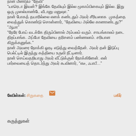
“
”
நான்
மீண்டும்
தேவி
“
?
.
யாரெடா
இவன்
இங்கே
தேவியும்
இல்ல
மூகாம்பிகையும்
இல்ல
இது
.”
ஒரு
முஸல்மாண்டே
வீடானு
மனுஷா
நான்
போகத்
தயாரில்லை
எனக்
கண்டதும்
அவர்
சீரியஸாக
முகத்தை
, “
?”
வைத்துக்
கொண்டு
சொன்னார்
தேவியை
அல்லே
காணாண்டது
“
”
ஆமா
“
.
நேரே
போய்
வடக்கே
திரும்பினால்
அம்பலம்
வரும்
சாயங்காலம்
நடை
.
.
திறப்பாங்க
அப்போ
தேவியை
தரிசனம்
பண்ணலாம்
சரியான
.”
கிறுக்கனுங்க
.
நான்
அவரை
நோக்கி
ஓரடி
எடுத்து
வைத்தேன்
அவர்
தன்
இடுப்பு
.
பெல்ட்டில்
இருந்து
கத்தியை
உருவி
நீட்டினார்
.
நான்
செய்வதறியாது
அவர்
வீட்டுக்குள்
நோக்கினேன்
என்
, “
,
...”
பார்வையைத்
தொடர்ந்து
அவர்
கூவினார்
எடீ
ஃபாபீ
லேபிள்கள்:
சிறுகதை
பகிர்
கருத்துகள்