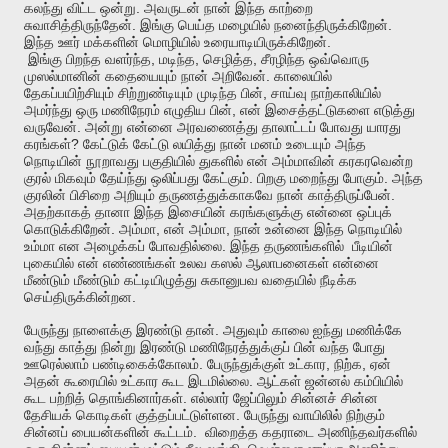
.
கலந்து
விட்ட
ஒன்று
அவருடன்
நான்
இந்த
காற்றை
.
.
சுவாசித்திருந்தேன்
இங்கு
பெய்த
மழையில்
நனைந்திருக்கிறேன்
.
இந்த
ஊர்
மக்களின்
மொழியில்
உரையாடியிருக்கிறேன்
,
,
,
இங்கு
பிறந்த
வளர்ந்த
மடிந்த
செழித்த
சீரழிந்த
ஒவ்வொரு
.
முஸல்மானின்
கதையையும்
நான்
அறிவேன்
காலையில்
,
தேகப்பயிற்சியும்
சிற்றுண்டியும்
முடிந்த
பின்
சாய்வு
நாற்காலியில்
,
அமர்ந்து
ஒரு
மணிநேரம்
எழுதிய
பின்
என்
இசைத்தட்டுகளை
எடுத்து
.
வருவேன்
அன்று
என்னை
அரவணைத்து
தாலாட்டப்
போவது
யாரது
?
கரங்கள்
கேட்டுக்
கேட்டு
லயித்து
நான்
மனம்
உடையும்
அந்த
நொடியின்
நூறாவது
பகுதியில்
துகளில்
என்
அம்மாவின்
கரகரவென்ற
.
.
குரல்
மிகவும்
தேய்ந்து
ஒலிப்பது
கேட்கும்
பிறகு
மறைந்து
போகும்
அந்த
.
குரலின்
பிசிறை
அறியும்
தருணத்துக்காகவே
நான்
காத்திருப்பேன்
அதற்காகத்
தானா
இந்த
இசையின்
கரங்களுக்கு
என்னை
ஒப்புக்
.
,
,
கொடுக்கிறேன்
அம்மா
என்
அம்மா
நான்
உன்னை
இந்த
நொடியில்
.
உம்மா
என
அழைக்கப்
போவதில்லை
இந்த
தருணங்களில்
பீடியின்
புகையில்
என்
எண்ணங்கள்
உலவ
கஸல்
ஆலாபனைகள்
என்னை
மீண்டும்
மீண்டும்
கட்டியிழுத்து
சுகானுபவ
வதையில்
நீடிக்க
.
செய்திருக்கின்றன
.
பேருந்து
நாளைக்கு
இரண்டு
தான்
அதுவும்
காலை
ஐந்து
மணிக்கே
வந்து
காத்து
நின்று
இரண்டு
மணிநேரத்துக்குப்
பின்
வந்த
போது
.
,
,
ஊரெல்லாம்
பண்டிகைக்கோலம்
பேருந்துக்குள்
உட்கார
நிற்க
ஏன்
.
அதன்
கூரையில்
உட்கார
கூட
இடமில்லை
ஆட்கள்
ஜன்னல்
கம்பியில்
.
கூட
பற்றித்
தொங்கினார்கள்
எல்லார்
ஜேப்பிலும்
சின்னச்
சின்ன
.
தேசியக்
கொடிகள்
குத்தப்பட்டுள்ளன
பேருந்து
வாயிலில்
நிற்கும்
.
சின்னப்
பையன்களின்
கூட்டம்
விறைத்த
கதராடை
அணிந்தவர்களில்