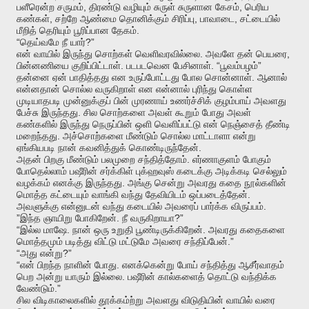
,
,
பளீரென்ற
சருமம்
திரண்டு
வழியும்
சுருள்
சுருளான
கேசம்
பெரிய
,
,
,
கண்கள்
சற்றே
ஆண்மை
தொனிக்கும்
சிரிப்பு
பாவாடை
சட்டையில்
.
மீறித்
தெரியும்
பூரிப்பான
தேகம்
“
?”
தெய்வமே
நீ
யார்
.
,
என்
வாயில்
இருந்து
சொற்கள்
வெளிவரவில்லை
அவளே
தன்
பெயரை
.
. “
”
பின்னணியை
குறிப்பிட்டாள்
படபடவென
பேசினாள்
பூவம்பழம்
.
தன்னை
ஏன்
பாதித்தது
என
உருப்போட்டது
போல
சொன்னாள்
ஆனால்
என்னதான்
சொல்ல
வருகிறாள்
என
என்னால்
புரிந்து
கொள்ள
முடியாதபடி
முன்னுக்குப்
பின்
முரணாய்
உணர்ச்சிக்
குழம்பாய்
அவளது
.
பேச்சு
இருந்தது
சில
சொற்களை
அவள்
கூறும்
போது
அவள்
கண்களில்
இருந்து
நெருப்பின்
ஒளி
வெளிப்பட்டு
என்
நெஞ்சைத்
தீண்டி
.
மறைந்தது
அச்சொற்களை
மீண்டும்
சொல்ல
மாட்டாளா
என்று
.
ஏங்கியபடி
நான்
கவனித்துக்
கொண்டிருந்தேன்
.
அதன்
பிறகு
மீண்டும்
பலமுறை
சந்தித்தோம்
எர்ணாகுளம்
போகும்
போதெல்லாம்
பஷீரின்
சர்க்கிள்
புக்ஹவுஸ்
கடைக்கு
அடிக்கடி
செல்லும்
.
வழக்கம்
எனக்கு
இருந்தது
அங்கு
சென்று
அவரது
கதை
நூல்களின்
.
மொத்த
கட்டையும்
வாங்கி
வந்து
தேவியிடம்
ஒப்படைத்தேன்
.
அவளுக்கு
என்னுடன்
வந்து
கடையில்
அவரைப்
பார்க்க
விருப்பம்
”
.
?”
இந்த
ஞாயிறு
போகிறேன்
நீ
வருகிறாயா
“
.
.
இல்ல
மாஷே
நான்
ஒரு
உறுதி
பூண்டிருக்கிறேன்
அவரது
கதைகளை
.”
மொத்தமும்
படித்து
விட்டு
மட்டுமே
அவரை
சந்திப்பேன்
“
?”
அது
என்று
“
.
என்
பிறந்த
நாளின்
போது
எனக்கென்று
போய்
சந்தித்து
ஆசீர்வாதம்
.
பெற
அன்று
யாரும்
இல்லை
பஷீரின்
கால்களைத்
தொட்டு
வந்திக்க
.”
வேண்டும்
சில
விடிகாலைகளில்
தூக்கம்ற்று
அவளது
விடுதியின்
வாயில்
வரை