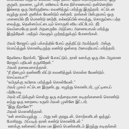
,
,
,
குருவி
தவளை
பூச்சி
எலியைப்
போல
நிச்சலனமாய்
தன்னெதிரா
.
இல்லாத
ஒரு
பிரகிருதியை
கவனித்துப்
பார்த்து
இருந்தார்
சட்டென
.
எழுந்து
தான்
குளிக்க
வேண்டும்
என்றார்
நாங்கள்
பின்புறமாய்
ஒரு
,
,
பானையில்
நீர்
மொண்டு
ஊற்றி
கல்லடுப்பில்
வைத்து
கொதும்பை
பற்ற
,
.
வைத்து
தென்னம்மட்டையும்
சொருகி
எரிய
விட்டோம்
நீர்
வெம்மையேற
நான்
அதனருகே
அடுப்பை
அணையாமல்
பார்த்து
.
.
இருந்தேன்
பஷீரும்
அவளும்
முற்றத்துக்குப்
போனார்கள்
.
அவர்
ரோஜாப்
புதர்
பக்கத்தில்
போய்
குத்திட்டு
அமர்ந்தார்
அங்கு
.
மொய்த்துக்
கொண்டிருந்த
வண்டு
ஒன்றை
அமைதியாய்
பார்த்தார்
, “
,
தேவியை
நோக்கி
இவன்
போகட்டும்
நான்
உனக்கு
ஒரு
மிக
அழகான
.”
ரோஜாப்
பதியன்
தருகிறேன்
.
அவள்
தலையசைத்தாள்
“
.
நீ
தினமும்
தண்ணீர்
விட்டு
கவனித்துக்
கொள்ள
வேண்டும்
?”
செய்வாயா
“
.”
உயிருக்கு
உயிராக
பார்த்துக்
கொள்வேன்
.
,
அவர்
முகம்
சட்டென
இருண்டது
எழுந்து
கொண்டார்
முட்டியைப்
.
பற்றியபடி
அவர்
வீட்டுக்குள்
சென்று
ஒரு
கத்தையான
கடிதங்களைக்
கொண்டு
.
வந்து
ஒரு
உறையை
உருவி
அவள்
முன்னே
இட்டார்
”
?”
இது
நீதானே
.
அவள்
மௌனித்தாள்
“
…
,
உன்
கையெழுத்து
அது
உன்
குரலுடன்
சொற்களிடன்
ஒத்துப்
.
.”
போகிறது
அப்படித்
தான்
கண்டு
கொண்டேன்
எனக்கு
உன்னைப்
போல
பல
இளம்
பெண்களிடம்
இருந்து
கடிதங்கள்