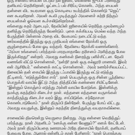
,
ஒரு
சின்னப்
பையன்
மட்டும்
நீல
லுங்கி
வெள்ளை
ஜுப்பா
அணிந்து
;
தனியாய்
தெரிகிறான்
ஓட்டைப்
பல்
சிரிப்பு
கொண்ட
அந்த
பையன்
“
”
தன்னை
விட
உயரமான
ஒரு
கொடியை
உயர்த்திக்
கொண்டு
ஜெய்
.
என
கூவுகிறான்
அவன்
கூவி
முடித்ததும்
அவனைச்
சுற்றி
நிற்கும்
.
பையன்கள்
ஓவென
கூச்சலிடுகிறார்கள்
,
எங்களது
கதர்
ஆடையும்
தேவியின்
ஜரிகையில்
தெரிந்த
மூவர்ணமும்
.
தனித்து
தெரிந்திருந்த
வேண்டும்
புகை
கக்கியபடி
மெல்ல
வந்த
அந்த
பேருந்தின்
பின்னால்
அதை
விட
வேகமாய்
நடையிட்டு
வந்த
ஊர்வலத்தில்
இருந்து
ஒரு
முதியவர்
எங்களை
நோக்கி
ஒரு
.
.
குழந்தையைப்
போல
ஓடி
வந்தார்
தேவியை
நோக்கி
வணங்கினார்
“
அம்மா
உங்களைப்
பார்த்தால்
பாரதமாதாவே
தரிசனம்
அளித்தது
போல
!”
.
.
இருக்கிறது
என்றார்
அவரது
கண்கள்
நிறைந்து
பளிச்சிட்டன
தேவி
, “
!
.
வணங்கி
விட்டு
சொன்னாள்
நன்றி
நான்
ஒரு
கல்லூரி
மாணவி
இவர்
.”
.
என்
ஆசிரியர்
என்னைக்
காட்டி
சொன்னாள்
அவர்
உணர்ச்சிவயப்பட்ட
நிலையில்
தன்
கையில்
இருந்து
டப்பாவில்
இருந்து
லட்டு
எடுத்து
, “
”.
நீட்டினார்
எடுத்துக்கோ
சார்
நான்
பெயருக்கு
ஒரு
சின்ன
பூந்தியை
.
பொறுக்கி
வாயில்
இட்டு
அந்த
தித்திப்பில்
கண்ணை
சிமிட்டினேன்
“
.
இன்னும்
கொஞ்சம்
எடுத்து
அள்ளி
வாயில
போடுங்க
இன்னிக்கு
.
நமக்கு
சுதந்திரம்
கிடைச்ச
நாள்
எத்தனை
எத்தனை
வருசங்கள்
.
.
காத்திருந்து
கிடைச்ச
வரம்
இது
சாப்பிடுங்க
சந்தோசமா
.”
.
.
கொண்டாடுவோம்
நான்
திரும்பி
நின்றேன்
பேருந்து
போய்
விட்டது
,
.
அவரது
வயதுக்கு
இன்னும்
சுதந்திர
தினத்துக்கு
வயதாகவில்லை
.
சாலையில்
திடீரென்று
வெறுமை
நின்றது
அது
என்னை
வெறித்துப்
.
“
?”
.
பார்த்தது
நான்
அதனிடம்
உனக்கு
என்ன
வேணும்
எனக்
கேட்டேன்
,
அவர்
நான்
திரும்பியதை
உணராமல்
அதே
திசையில்
நோக்கி
தனியாய்
,
: “
பேசுவது
போல
ஆனால்
என்னிடம்
தான்
பேசினார்
நான்
பொறந்தது