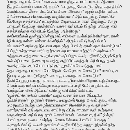
“
”
.
பாரத்
மாதா
கி
ஜெய்
என
கூவாமல்
இருக்க
மாட்டார்கள்
ஆனால்
? “
?
இதற்கெல்லாம்
என்ன
அர்த்தம்
யாருக்கு
வேண்டும்
இந்த
சுதந்திரம்
”
வெளியுலகம்
இதை
விட
பெரிய
சிறை
அல்லவா
எனும்
பஷீரின்
வரிகள்
?
அநிச்சையாய்
நினைவுக்கு
வருகின்றன
ஆம்
யாருக்கு
வேண்டும்
?
இப்போது
சுதந்திரம்
காலத்தின்
அடிமையாக
நான்
இருக்கும்
போது
?
யாருடன்
இருப்பது
சுதந்திரம்
யாரை
என்னிடம்
இருந்து
பறிப்பது
என்
?
சுதந்திரத்தை
என்னிடம்
இருந்து
பறிக்கிறது
.
எண்ணங்கள்
முன்னும்பின்னுமாய்
என்னை
ஆக்கிரமிக்கின்றன
நான்
?
இப்போது
என்ன
பண்ண
வேண்டும்
திரும்ப
வீட்டுக்குப்
போய்
?
?
விடலாமா
அல்லது
இவளை
அழைத்து
போய்த்
தான்
ஆக
வேண்டுமா
?
பேப்பூர்
சுல்தானை
பார்ப்பதற்கான
அபாரமான
சந்தர்ப்பம்
அல்லவா
.
எத்தனை
எத்தனை
கடிதங்களுக்குப்
பிறகு
அவர்
பதிலளித்திருக்கிறார்
.
என்
அப்பாவை
நினைவு
வைத்து
குறிப்பிட்டிருந்தார்
அப்போது
தான்
.
எனக்கு
அவரைப்
போய்
பார்க்கும்
துணிச்சலே
வந்தது
என்
.
?
தெய்வத்தை
பார்க்கப்
போகிறேன்
வேறென்ன
வேண்டும்
மனம்
ஏன்
?
?
இப்படி
சஞ்சலப்படுகிறது
எனக்கு
என்னதான்
வேண்டும்
.
.
இனி
பேருந்து
வராது
நாங்கள்
நடக்க
தீர்மானிக்கிறோம்
வழியெங்கும்
.
அவள்
சுல்தானின்
பல்வேறு
கதைகளைப்
பற்றி
பேசி
வருகிறாள்
”
”
.
பாத்தும்மாவின்
ஆட்டை
வரிக்கு
வரி
விவரிக்கிறாள்
“
”
முச்சீட்டுகாரனின்
மகளில்
வரும்
வசனங்களை
அப்படியே
.
ஒப்பிக்கிறாள்
ஒருநாள்
கோடை
மழையின்
போது
அவள்
குடை
ஏந்தி
.
மெதுவாய்
நடந்து
மழைத்தாரைகளை
சிலாகித்தபடி
வருகிறாள்
வராந்தாவில்
ஏறி
குடையை
சாய்த்து
விட்டு
ஈரமான
தன்
கூந்தலை
.
, “
,
உதறுகிறாள்
அப்போது
நான்
சொன்னேன்
சைனபா
நீ
வீட்டுக்குப்
.
.”
போய்
தலைமுடியை
உலர்த்து
சொகமில்லாம
போயிடப்
போகுது
.
அதைக்
கேட்டு
அவள்
தனங்கள்
அதிர
சிரித்த
அழகு
இருக்கிறதே
,
அன்றில்
இருந்து
என்
மீது
அன்பு
மிகும்
போது
என்னை
மண்டன்