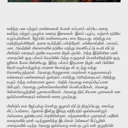
.
உலர்ந்த
பலா
மற்றும்
மாவிலைகள்
பொன்
கம்பளம்
பரப்பிய
பாதை
.
,
உலர்ந்த
மற்றும்
முழுக்க
உலராத
இலைகள்
இளம்
பழுப்பு
மஞ்சள்
நடுவே
.
.
கரும்புள்ளிகள்
ஜேப்பில்
கண்ணாடியை
கை
தேடியது
எடுத்து
வர
.
.
,
,
மறந்திருக்கிறேன்
தலை
உயர்த்திப்
பார்த்தேன்
மங்கோஸ்தீன்
மாமரம்
,
பலா
அவற்றின்
கிளைகளில்
நடுவே
மறந்து
வெளிப்பட்டு
கூவி
விட்டு
.
மீண்டும்
மறையும்
குரலே
வடிவான
நிழல்
குயில்
அந்த
இடுங்கின
மண்
பாதையின்
ஒரு
பக்கம்
வெயிலில்
அந்த
சருகுகள்
பொன்னிறத்தில்
ஒரு
.
.
ஜரிகை
போல
மின்னியது
இந்த
பக்கம்
இதமான
நிழல்
என்
பின்னே
தேவி
வழக்கத்துக்கு
மாறான
வேகத்துடன்
நடந்து
வந்து
.
கொண்டிருந்தாள்
அவளது
மிருதுவான
பாதங்கள்
சருகுகளையும்
கல்லையும்
மண்ணையும்
ஒன்றாய்
பாவித்து
அசிரத்தையாய்
மிதித்து
.
வரும்
அந்த
சன்னமான
ஓசை
அதில்
அவளது
சதைப்பிடிப்பான
,
,
பின்புறம்
அவளது
முன்னங்கால்களின்
மென்மயிர்கள்
அவளது
,
பின்னங்கழுத்தின்
பூனைமயிர்கள்
அவளது
திரட்சியான
முலைகள்
என
.
ஒவ்வொன்றையும்
என்னால்
உணர
முடிந்தது
.
மீண்டும்
கை
ஜேப்புக்கு
சென்று
துழாவி
விட்டு
திரும்பியது
எனக்கு
.
கிட்டப்பார்வை
ஆனால்
இன்று
இங்கு
எதிர்படும்
ஒவ்வொன்றும்
.
அவ்வளவு
துல்லியமாய்
தெரிகின்றன
எத்தனையோ
முறைகள்
பஷீரின்
!
கதைகளில்
நான்
படித்துணர்ந்த
இடங்கள்
அல்லவா
பேப்பூரின்
பாதைகளில்
படிந்த
அவரது
ஒவ்வொரு
கால்
தடமும்
என்
குருதியில்