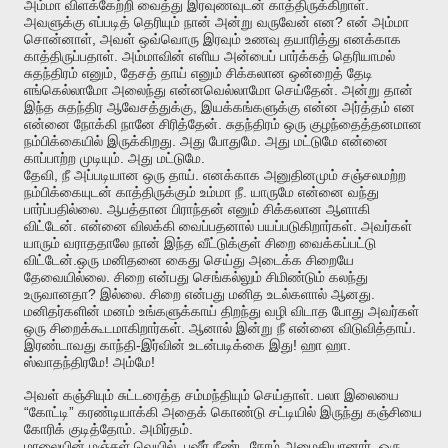
.
அம்மா
விளக்கேற்றி
வைத்து
இரவுணவுடன்
காத்திருக்கிறாள்
?
அவளுக்கு
எப்படித்
தெரியும்
நான்
அன்று
வருவேன்
என
என்
அம்மா
,
சொன்னாள்
அவள்
ஒவ்வொரு
இரவும்
உணவு
தயாரித்து
எனக்காக
.
காத்திருப்பதாள்
அம்மாவின்
எளிய
அன்பைப்
பார்க்கத்
தெரியாமல்
,
சுதந்திரம்
எனும்
தேசத்
தாய்
எனும்
சிக்கலான
ஒன்றைத்
தேடி
.
எங்கெல்லாமோ
அலைந்து
என்னவெல்லாமோ
செய்தேன்
அன்று
தான்
,
இந்த
சுதந்திர
ஆவேசத்துக்கு
இயக்கங்களுக்கு
என்ன
அர்த்தம்
என
.
என்னை
நோக்கி
நானே
சிரித்தேன்
சுதந்திரம்
ஒரு
குழந்தைத்தனமான
.
.
நம்பிக்கையில்
இருக்கிறது
அது
போதுமே
அது
மட்டுமே
என்னை
.
.
காப்பாற்ற
முடியும்
அது
மட்டுமே
,
.
தேவி
நீ
அப்படியான
ஒரு
தாய்
எனக்காக
அனுதினமும்
சஞ்சலமற்ற
.
நம்பிக்கையுடன்
காத்திருக்கும்
உம்மா
நீ
யாருமே
என்னை
வந்து
.
பார்ப்பதில்லை
ஆபத்தான
பிராந்தன்
எனும்
சிக்கலான
ஆளாகி
.
.
விட்டேன்
என்னை
விலக்கி
வைப்பதனால்
பயப்படுகிறார்கள்
அவர்கள்
யாரும்
வராததாலே
நான்
இந்த
வீட்டுக்குள்
சிறை
வைக்கப்பட்டு
.
விட்டேன்
ஒரு
மனிதனை
கைது
செய்து
அடைக்க
சிறையே
.
தேவையில்லை
சிறை
என்பது
செங்கல்லும்
சிமிண்டும்
கலந்து
?
.
.
உருவானதா
இல்லை
சிறை
என்பது
மனித
உடல்களால்
ஆனது
மனிதர்களின்
மனம்
உங்களுக்காய்
திறந்து
வழி
விடாத
போது
அவர்கள்
.
.
ஒரு
சிறைக்கூடமாகிறார்கள்
ஆனால்
இன்று
நீ
என்னை
விடுவித்தாய்
-
!
.
இரண்டாவது
காந்தி
இர்வின்
உடன்படிக்கை
இது
ஹா
ஹா
!
!
ஸ்வாதந்திரமே
அம்மே
.
அவள்
கஞ்சியும்
சுட்டரைத்த
சம்மந்தியும்
செய்தாள்
பலா
இலையை
“
”
கோட்டி
கரண்டியாக்கி
அதைக்
கொண்டு
சட்டியில்
இருந்து
கஞ்சியை
.
.
கோரிக்
குடித்தோம்
அமிர்தம்
.
.
மாலையின்
மஞ்சள்
வெயில்
பஷீர்
நீண்ட
நேரம்
அமைதியானார்
ஒரு