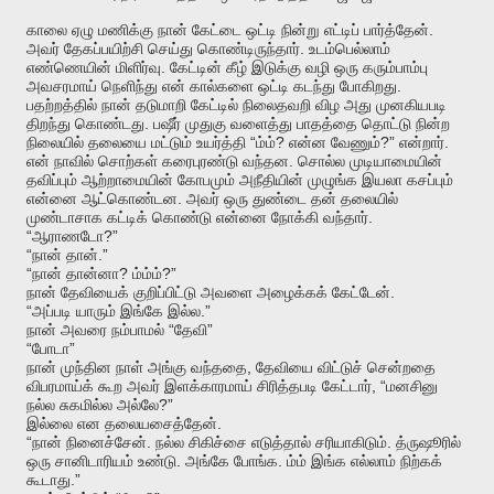
.
காலை
ஏழு
மணிக்கு
நான்
கேட்டை
ஒட்டி
நின்று
எட்டிப்
பார்த்தேன்
.
அவர்
தேகப்பயிற்சி
செய்து
கொண்டிருந்தார்
உடம்பெல்லாம்
.
எண்ணெயின்
மிளிர்வு
கேட்டின்
கீழ்
இடுக்கு
வழி
ஒரு
கரும்பாம்பு
.
அவசரமாய்
நெளிந்து
என்
கால்களை
ஒட்டி
கடந்து
போகிறது
பதற்றத்தில்
நான்
தடுமாறி
கேட்டில்
நிலைதவறி
விழ
அது
முனகியபடி
.
திறந்து
கொண்டது
பஷீர்
முதுகு
வளைத்து
பாதத்தை
தொட்டு
நின்ற
“
?
?”
.
நிலையில்
தலையை
மட்டும்
உயர்த்தி
ம்ம்
என்ன
வேணும்
என்றார்
.
என்
நாவில்
சொற்கள்
கரைபுரண்டு
வந்தன
சொல்ல
முடியாமையின்
தவிப்பும்
ஆற்றாமையின்
கோபமும்
அநீதியின்
முழுங்க
இயலா
கசப்பும்
.
என்னை
ஆட்கொண்டன
அவர்
ஒரு
துண்டை
தன்
தலையில்
.
முண்டாசாக
கட்டிக்
கொண்டு
என்னை
நோக்கி
வந்தார்
“
?”
ஆராணடோ
“
.”
நான்
தான்
“
?
?”
நான்
தான்னா
ம்ம்ம்
.
நான்
தேவியைக்
குறிப்பிட்டு
அவளை
அழைக்கக்
கேட்டேன்
“
.”
அப்படி
யாரும்
இங்கே
இல்ல
“
”
நான்
அவரை
நம்பாமல்
தேவி
“
”
போடா
,
நான்
முந்தின
நாள்
அங்கு
வந்ததை
தேவியை
விட்டுச்
சென்றதை
, “
விபரமாய்க்
கூற
அவர்
இளக்காரமாய்
சிரித்தபடி
கேட்டார்
மனசினு
?”
நல்ல
சுகமில்ல
அல்லே
.
இல்லை
என
தலையசைத்தேன்
“
.
.
நான்
நினைச்சேன்
நல்ல
சிகிச்சை
எடுத்தால்
சரியாகிடும்
த்ருஷூரில்
.
.
ஒரு
சானிடாரியம்
உண்டு
அங்கே
போங்க
ம்ம்
இங்க
எல்லாம்
நிற்கக்
.”
கூடாது