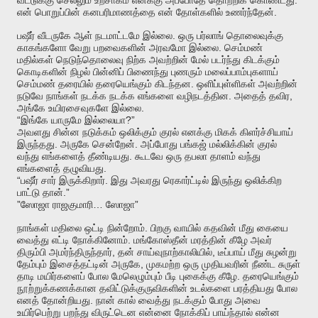
வீட்டுக்கு
செல்லும்
உற்சாகம்
எனக்கு
அப்போதே
தொற்றிக்
கொண்டது
.
என்
பொறுப்பின்
கனபரிமாணத்தை
என்
தோள்களில்
உணர்ந்தேன்
.
பஷீர்
வீடருகே
ஆள்
நடமாட்டமே
இல்லை
ஒரு
பர்லாங்
தொலைவுக்கு
.
காகங்களோ
வேறு
பறவைகளின்
அரவமோ
இல்லை
செம்மண்
மதில்கள்
நெடுந்தொலைவு
நிற்க
அவற்றின்
மேல்
படர்ந்து
கிடக்கும்
கொடிகளின்
நிழல்
பின்னிப்
பிணைந்து
புணரும்
மலைப்பாம்புகளாய்
.
செம்மண்
தரையில்
தரையெங்கும்
கிடந்தன
ஒளிப்புள்ளிகள்
அவற்றின்
.
,
நடுவே
நாங்கள்
நடக்க
நடக்க
எங்களை
வழிநடத்தின
அதைத்
தவிர
.
அங்கே
உயிரசைவுகளே
இல்லை
“
?”
இங்கே
யாருமே
இல்லையா
அவளது
சின்ன
நடுக்கம்
ஒலிக்கும்
குரல்
எனக்கு
மிகக்
கிளர்ச்சியாய்
.
.
இருந்தது
அருகே
சென்றேன்
அப்போது
பங்கஜ்
மல்லிக்கின்
குரல்
.
வந்து
எங்களைத்
தீண்டியது
கூடவே
ஒரு
தபலா
தாளம்
வந்து
.
எங்களைத்
தழுவியது
“
.
பஷீர்
சார்
இருக்கிறார்
இது
அவரது
ரெகார்ட்டில்
இருந்து
ஒலிக்கிற
.”
பாட்டு
தான்
”
…
”
ஸோஜா
ராஜகுமாரி
ஸோஜா
.
நாங்கள்
மதிலை
ஒட்டி
நின்றோம்
பிறகு
வாயில்
கதவின்
மீது
கையை
.
வைத்து
எட்டி
நோக்கினோம்
மங்கோஸ்தீன்
மரத்தின்
கீழே
அவர்
,
,
திரும்பி
அமர்ந்திருந்தார்
தன்
சாய்வுநாற்காலியில்
டீப்பாய்
மீது
சுழன்று
,
தேம்பும்
இசைத்தட்டின்
அருகே
முகமற்ற
ஒரு
முதியவரின்
நீண்ட
சுருள்
.
தாடி
மயிர்களைப்
போல
மேலெழும்பும்
பீடி
புகைக்கு
கீழே
தரையெங்கும்
நூற்றுக்கணக்கான
தவிட்டுக்குருவிகளின்
உடல்களை
பரத்தியது
போல
.
எனத்
தோன்றியது
நான்
கால்
வைத்து
நடக்கும்
போது
அவை
உயிர்பெற்று
பறந்து
விருட்டென
என்னை
நோக்கிப்
பாய்ந்தால்
என்ன