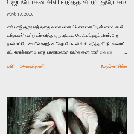
ஜெயமோகன் கிளி எடுத்த சீட்டு: துரோகம்
ஏப்ரல் 19, 2010
என் மாஜி குருநாதர் தனது வலைமனையில் என்னை “ஆன்மாவை கூவி
விற்றவன்” என்று வர்ணித்து ஒரு பதிவை வெளியிட்டிருக்கிறார். அது
நான் உயிரோசையில் எழுதின ”ஜெயமோகன் கிளி எடுத்த சீட்டு: ஊனம்”
கட்டுரைக்கான அவரது பாணியிலான எதிர்வினை. நான் அவரை
விமர்சிக்க காரணமே எனது தன்னிரக்கம் என்கிறார். ஜெயமோகனின்
பகிர்
34 கருத்துகள்
மேலும் வாசிக்க
பதிவை படித்த நண்பர்கள் பலரும் அவருக்காக இரக்கப்பட்டார்கள்.
உதாரணமாக கல்லூரிப் பேராசிரியர் ஒருவர் என்பவர் சொன்னார்:
“ஜெயமோகன் இன்றோரு தனிநபராக உயிர்மை போன்றோரு பெரும்
அமைப்புக்கு எதிராக இயங்க வேண்டி உள்ளது. அந்த பதற்றத்தை அவர்
தனது இணையதளத்திலே தொடர்ந்து பதிவு செய்கிறார். உயிர்மை
இன்னும் சில வருடங்களுக்கு தனக்கு எதிராக எழுத்தாளர்களை ஏவி
விட்டபடி இருக்கும் என்று ஒரு அச்சத்தை வெளிப்படுத்தியபடி
இருக்கிறார். அவர் கடுமையான பாதுகாப்பின்மை மனநிலையில் உள்ளார்.