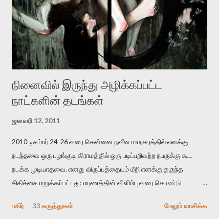
உயிர்மை அவரை தாக்க உத்தேசித்தாலும் இல்லை என்றாலும்
ஜெயமோகன் அந்த பிரமையால் தொடர்ந்து அச்சுறுத்தலுக்கு உள்ளாகி
உள்ளார். உங்களை பற்றின இந்த தாக்குதல் கூட இதன் வெளிப்பாடு தான்”.
உண்மையே! ராக்கி படத்தில் குத்துச்சண்டை வீரராக வரும் சில்வெஸ்டர்
ஓரிடத்தில் சொல்வார்: ...
நினைவில் இருந்து அழிக்கப்பட்ட
நாட்களின் தடங்கள்
ஜனவரி 12, 2011
2010 டிசம்பர் 24-26 வரை சென்னை நவீன மாநகரத்தில் எனக்கு
நடந்தவை ஒரு பழங்குடி கிராமத்தில் ஒரு படிப்பறிவற்ற நபருக்கு கூட
நடக்க முடியாதவை. எனது விருப்பத்தையும் மீறி எனக்கு தகுந்த
சிகிச்சை மறுக்கப்பட்டது; மரணத்தின் விளிம்பு வரை கொண்டு
செல்லப்ப்பட்டேன். இரண்டாம் கோமா நிலைக்கு சென்றேன்.
பகிர்
33 கருத்துகள்
மேலும் வாசிக்க