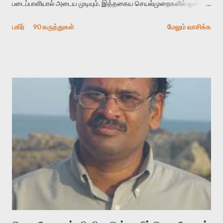
படைப்பாளியால் அடைய முடியும். இத்தகைய செயல்முறைகளில் ஒன்றை
தேடிக் கண்டுபிடிப்பது தான் இக்கட்டுரையின் நோக்கம். பள்ளிக்
பகிர்
90 கருத்துகள்
மேலும் வாசிக்க
காலத்தில் ஜாலவித்தைக்காரர்கள் வந்து போன பின் அவர்களின்
சூட்சுமத்தை கண்டுபிடித்து விட்டதாய் அந்தரங்கமாய் மட்டும்
குசுகுசுத்துக் கொள்வோம். அடுத்த முறை வரும் போது மர்மம் விலகாமல்
அதிக ஆர்வமுடன் அவரை சூழ்ந்து கொள்வோம். அறிதல் மர்மத்தை
அதிகமாக்கும். கொல்லாது. ஒரு கனவை மீட்டெடுப்பதன் நோக்கம்
என்னவாக இருக்கும்? கவிதையின் அரூப இயக்கத்தை பொதுவயமாக
வடிக்க முயல்வதும் அதற்கே. கோயில் கருவறையின்
மென்வெளிச்சத்தில் நுண்பேசியின் படக்கருவியை இயக்கி சாத்தி
வைத்து விட்டு இயக்கத்தை அறிவோம். அறிதல் அபச்சாரமில்லை.
பயணப் படிமம் என்பது காக்னிடிவ் பொயடிக்ஸ் எனும் சமகால
விமர்சனத்தின் ஒரு முக்கிய கருவி. இக்கருவியை மனுஷ்யபுத்திரனின்
“காலை வணக்கங்கள்” எனும் ஒரு கவிதையில் சொருகப் போகிறோம்.
முதலில் கருவியை பழகுவோம். அன்றாட மொழியில் ஒன்று ம...