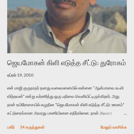
மென்வெளிச்சத்தில் நுண்பேசியின் படக்கருவியை இயக்கி சாத்தி
வைத்து விட்டு இயக்கத்தை அறிவோம். அறிதல் அபச்சாரமில்லை.
பயணப் படிமம் என்பது காக்னிடிவ் பொயடிக்ஸ் எனும் சமகால
விமர்சனத்தின் ஒரு முக்கிய கருவி. இக்கருவியை மனுஷ்யபுத்திரனின்
“காலை வணக்கங்கள்” எனும் ஒரு கவிதையில் சொருகப் போகிறோம்.
முதலில் கருவியை பழகுவோம். அன்றாட மொழியில் ஒன்று ம...
ஜெயமோகன் கிளி எடுத்த சீட்டு: துரோகம்
ஏப்ரல் 19, 2010
என் மாஜி குருநாதர் தனது வலைமனையில் என்னை “ஆன்மாவை கூவி
விற்றவன்” என்று வர்ணித்து ஒரு பதிவை வெளியிட்டிருக்கிறார். அது
நான் உயிரோசையில் எழுதின ”ஜெயமோகன் கிளி எடுத்த சீட்டு: ஊனம்”
கட்டுரைக்கான அவரது பாணியிலான எதிர்வினை. நான் அவரை
விமர்சிக்க காரணமே எனது தன்னிரக்கம் என்கிறார். ஜெயமோகனின்
பகிர்
34 கருத்துகள்
மேலும் வாசிக்க
பதிவை படித்த நண்பர்கள் பலரும் அவருக்காக இரக்கப்பட்டார்கள்.