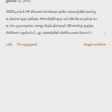
ஜனவரி 12, 2011
2010 டிசம்பர் 24-26 வரை சென்னை நவீன மாநகரத்தில் எனக்கு
நடந்தவை ஒரு பழங்குடி கிராமத்தில் ஒரு படிப்பறிவற்ற நபருக்கு கூட
நடக்க முடியாதவை. எனது விருப்பத்தையும் மீறி எனக்கு தகுந்த
சிகிச்சை மறுக்கப்பட்டது; மரணத்தின் விளிம்பு வரை கொண்டு
செல்லப்ப்பட்டேன். இரண்டாம் கோமா நிலைக்கு சென்றேன்.
பகிர்
33 கருத்துகள்
மேலும் வாசிக்க