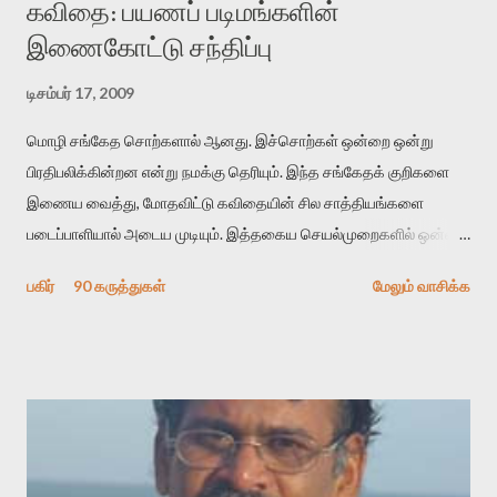
கவிதை: பயணப் படிமங்களின்
இணைகோட்டு சந்திப்பு
டிசம்பர் 17, 2009
மொழி சங்கேத சொற்களால் ஆனது. இச்சொற்கள் ஒன்றை ஒன்று
பிரதிபலிக்கின்றன என்று நமக்கு தெரியும். இந்த சங்கேதக் குறிகளை
இணைய வைத்து, மோதவிட்டு கவிதையின் சில சாத்தியங்களை
படைப்பாளியால் அடைய முடியும். இத்தகைய செயல்முறைகளில் ஒன்றை
தேடிக் கண்டுபிடிப்பது தான் இக்கட்டுரையின் நோக்கம். பள்ளிக்
பகிர்
90 கருத்துகள்
மேலும் வாசிக்க
காலத்தில் ஜாலவித்தைக்காரர்கள் வந்து போன பின் அவர்களின்
சூட்சுமத்தை கண்டுபிடித்து விட்டதாய் அந்தரங்கமாய் மட்டும்
குசுகுசுத்துக் கொள்வோம். அடுத்த முறை வரும் போது மர்மம் விலகாமல்
அதிக ஆர்வமுடன் அவரை சூழ்ந்து கொள்வோம். அறிதல் மர்மத்தை
அதிகமாக்கும். கொல்லாது. ஒரு கனவை மீட்டெடுப்பதன் நோக்கம்
என்னவாக இருக்கும்? கவிதையின் அரூப இயக்கத்தை பொதுவயமாக
வடிக்க முயல்வதும் அதற்கே. கோயில் கருவறையின்