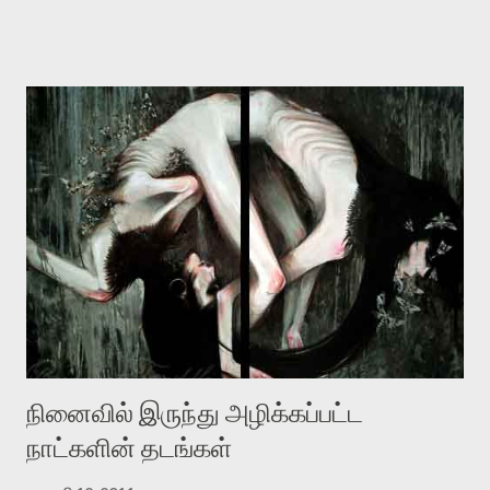
உதாரணமாக கல்லூரிப் பேராசிரியர் ஒருவர் என்பவர் சொன்னார்:
“ஜெயமோகன் இன்றோரு தனிநபராக உயிர்மை போன்றோரு பெரும்
அமைப்புக்கு எதிராக இயங்க வேண்டி உள்ளது. அந்த பதற்றத்தை அவர்
தனது இணையதளத்திலே தொடர்ந்து பதிவு செய்கிறார். உயிர்மை
இன்னும் சில வருடங்களுக்கு தனக்கு எதிராக எழுத்தாளர்களை ஏவி
விட்டபடி இருக்கும் என்று ஒரு அச்சத்தை வெளிப்படுத்தியபடி
இருக்கிறார். அவர் கடுமையான பாதுகாப்பின்மை மனநிலையில் உள்ளார்.
உயிர்மை அவரை தாக்க உத்தேசித்தாலும் இல்லை என்றாலும்
ஜெயமோகன் அந்த பிரமையால் தொடர்ந்து அச்சுறுத்தலுக்கு உள்ளாகி
உள்ளார். உங்களை பற்றின இந்த தாக்குதல் கூட இதன் வெளிப்பாடு தான்”.
உண்மையே! ராக்கி படத்தில் குத்துச்சண்டை வீரராக வரும் சில்வெஸ்டர்
ஓரிடத்தில் சொல்வார்: ...
நினைவில் இருந்து அழிக்கப்பட்ட
நாட்களின் தடங்கள்