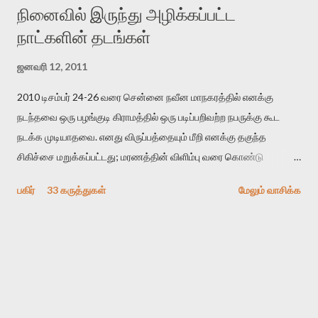
நினைவில் இருந்து அழிக்கப்பட்ட
நாட்களின் தடங்கள்
ஜனவரி 12, 2011
2010 டிசம்பர் 24-26 வரை சென்னை நவீன மாநகரத்தில் எனக்கு
நடந்தவை ஒரு பழங்குடி கிராமத்தில் ஒரு படிப்பறிவற்ற நபருக்கு கூட
நடக்க முடியாதவை. எனது விருப்பத்தையும் மீறி எனக்கு தகுந்த
சிகிச்சை மறுக்கப்பட்டது; மரணத்தின் விளிம்பு வரை கொண்டு
செல்லப்ப்பட்டேன். இரண்டாம் கோமா நிலைக்கு சென்றேன்.
பகிர்
33 கருத்துகள்
மேலும் வாசிக்க