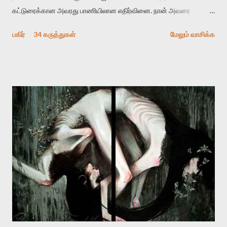
கட்டுரைக்கான அவரது பாணியிலான எதிர்வினை. நான் அவரை
விமர்சிக்க காரணமே எனது தன்னிரக்கம் என்கிறார். ஜெயமோகனின்
பகிர்
34 கருத்துகள்
மேலும் வாசிக்க
பதிவை படித்த நண்பர்கள் பலரும் அவருக்காக இரக்கப்பட்டார்கள்.
உதாரணமாக கல்லூரிப் பேராசிரியர் ஒருவர் என்பவர் சொன்னார்:
“ஜெயமோகன் இன்றோரு தனிநபராக உயிர்மை போன்றோரு பெரும்
அமைப்புக்கு எதிராக இயங்க வேண்டி உள்ளது. அந்த பதற்றத்தை அவர்
தனது இணையதளத்திலே தொடர்ந்து பதிவு செய்கிறார். உயிர்மை
இன்னும் சில வருடங்களுக்கு தனக்கு எதிராக எழுத்தாளர்களை ஏவி
விட்டபடி இருக்கும் என்று ஒரு அச்சத்தை வெளிப்படுத்தியபடி
இருக்கிறார். அவர் கடுமையான பாதுகாப்பின்மை மனநிலையில் உள்ளார்.
உயிர்மை அவரை தாக்க உத்தேசித்தாலும் இல்லை என்றாலும்
ஜெயமோகன் அந்த பிரமையால் தொடர்ந்து அச்சுறுத்தலுக்கு உள்ளாகி
உள்ளார். உங்களை பற்றின இந்த தாக்குதல் கூட இதன் வெளிப்பாடு தான்”.
உண்மையே! ராக்கி படத்தில் குத்துச்சண்டை வீரராக வரும் சில்வெஸ்டர்
ஓரிடத்தில் சொல்வார்: ...