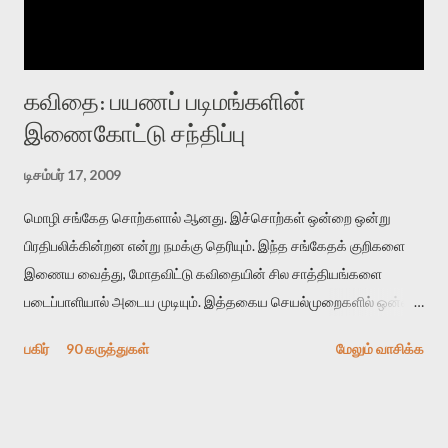
கவிதை: பயணப் படிமங்களின்
இணைகோட்டு சந்திப்பு
டிசம்பர் 17, 2009
மொழி சங்கேத சொற்களால் ஆனது. இச்சொற்கள் ஒன்றை ஒன்று
பிரதிபலிக்கின்றன என்று நமக்கு தெரியும். இந்த சங்கேதக் குறிகளை
இணைய வைத்து, மோதவிட்டு கவிதையின் சில சாத்தியங்களை
படைப்பாளியால் அடைய முடியும். இத்தகைய செயல்முறைகளில் ஒன்றை
தேடிக் கண்டுபிடிப்பது தான் இக்கட்டுரையின் நோக்கம். பள்ளிக்
பகிர்
90 கருத்துகள்
மேலும் வாசிக்க
காலத்தில் ஜாலவித்தைக்காரர்கள் வந்து போன பின் அவர்களின்
சூட்சுமத்தை கண்டுபிடித்து விட்டதாய் அந்தரங்கமாய் மட்டும்
குசுகுசுத்துக் கொள்வோம். அடுத்த முறை வரும் போது மர்மம் விலகாமல்
அதிக ஆர்வமுடன் அவரை சூழ்ந்து கொள்வோம். அறிதல் மர்மத்தை