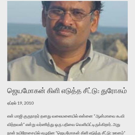
அதிகமாக்கும். கொல்லாது. ஒரு கனவை மீட்டெடுப்பதன் நோக்கம்
என்னவாக இருக்கும்? கவிதையின் அரூப இயக்கத்தை பொதுவயமாக
வடிக்க முயல்வதும் அதற்கே. கோயில் கருவறையின்
மென்வெளிச்சத்தில் நுண்பேசியின் படக்கருவியை இயக்கி சாத்தி
வைத்து விட்டு இயக்கத்தை அறிவோம். அறிதல் அபச்சாரமில்லை.
பயணப் படிமம் என்பது காக்னிடிவ் பொயடிக்ஸ் எனும் சமகால
விமர்சனத்தின் ஒரு முக்கிய கருவி. இக்கருவியை மனுஷ்யபுத்திரனின்
“காலை வணக்கங்கள்” எனும் ஒரு கவிதையில் சொருகப் போகிறோம்.
முதலில் கருவியை பழகுவோம். அன்றாட மொழியில் ஒன்று ம...
ஜெயமோகன் கிளி எடுத்த சீட்டு: துரோகம்
ஏப்ரல் 19, 2010
என் மாஜி குருநாதர் தனது வலைமனையில் என்னை “ஆன்மாவை கூவி
விற்றவன்” என்று வர்ணித்து ஒரு பதிவை வெளியிட்டிருக்கிறார். அது
நான் உயிரோசையில் எழுதின ”ஜெயமோகன் கிளி எடுத்த சீட்டு: ஊனம்”