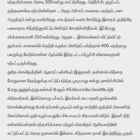
ரத்தசர்க்கரை அளவு 300 என்று காட்டுகிறது. அதிர்ச்சி, குழப்பம்,
குற்றவுணர்வு ஏற்படுகின்றன ... பிறகு அச்சம், கவலை, பதற்றம், மன-
அழுத்தம் என்று வளர்கிறது. சாயந்தரம் வரை சோர்ந்து இதைக் குறித்தே
பலவாறாக சிந்தித்துவிட்டு மீண்டும் சோதிக்கிறீர்கள். இப்போது
சர்க்கரைமானி 350 என்கிறது. ஆஹா ... இரவெல்லாம் விட்டுவிட்டு
தூக்கம். காலையில் நெற்றி சுருங்க மீண்டும் பார்த்தால் 400. ஏறத்தாழ
பலருக்கு மேற்சொன்ன ஆய்வில் இந்த பட்டாம்பூச்சி விளைவுதான்
ஏற்பட்டிருக்கிறது.
துரித ஸ்கலிதத்தின் ஆதாரப் புள்ளியும் இதுதான். தன்னால் விந்தை
போதுமான நேரத்துக்கு கட்டுப்படுத்த முடியாது என்று புணர்ச்சியின்
போது துணுக்குறுபவர்கள் மேலும் சீக்கிரமாகவே வெளியேற்றி
விடுவார்கள். இன்னொரு பக்கம், இவர்கள் சுய-உதவி நூல்களில்
சொல்லியுள்ளது போல் நம்மால் முடியும் என்று காற்றில் குத்திக் கொண்டு
கிளம்பினால் குறி எழும்பவதுமே சில சமயம் சிரமமாகி விடும். இதன் நீதி
என்னவென்றால் ரத்தசர்க்கரை மற்றும் ஸ்கலிதம் ஆகியவற்றின்
கட்டுப்பாட்டு அறை மூளையில் இல்லை. சிந்தனை தான் இவற்றிற்கு முதல்