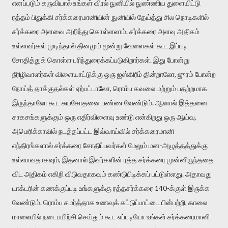
எனப்படும் கருவியால் உங்கள் விரல் நுனியில் நுண்ணிய துளையிட்டு
ரத்தம் பிதுக்கி சர்க்கரைமானியின் நுனியில் தேய்த்து சில நொடிகளில்
சர்க்கரை அளவை அறிந்து கொள்ளலாம். சர்க்கரை அளவு அதிகம்
உள்ளவர்கள் முடிந்தால் தினமும் மூன்று வேளைகள் கூட இப்படி
சோதித்துக் கொள்ள பரிந்துரைக்கப்படுகிறார்கள். இது போன்று
நீரிழிவாளர்கள் விளையாட்டுக்கு ஒரு ஐஸ்கிரீம் தின்றாலோ, ஜுரம் போன்ற
நோய்த் தாக்குதல்கள் ஏற்பட்டாலோ, ரொம்ப கவலை மற்றும் பதற்றமாக
இருந்தாலோ கூட சுயசோதனை பண்ண வேண்டும். ஆனால் இத்தனை
சாகசங்களுக்கும் ஒரு எதிர்விளைவு உண்டு என்கிறது ஒரு ஆய்வு.
அமெரிக்காவில் நடத்தப்பட்ட இவ்வாய்வில் சர்க்கரைமானி
எந்திரங்களால் சர்க்கரை சோதிப்பவர்கள் மேலும் மன-அழுத்தத்துக்கு
உள்ளாவதாகவும், இதனால் இவர்களின் ரத்த சர்க்கரை முன்னிருந்ததை
விட அதிகம் எகிறி விடுவதாகவும் கண்டுபிடிக்கப் பட்டுள்ளது. அதாவது
டாக்டரின் கணக்குப்படி உங்களுக்கு ரத்தசர்க்கரை 140-க்குள் இருக்க
வேண்டும். ரொம்ப சமர்த்தாக உணவுக் கட்டுப்பாட்டை பின்பற்றி, காலை
மாலையில் நடைபயிற்சி செய்தும் கூட எப்படியோ உங்கள் சர்க்கரைமானி