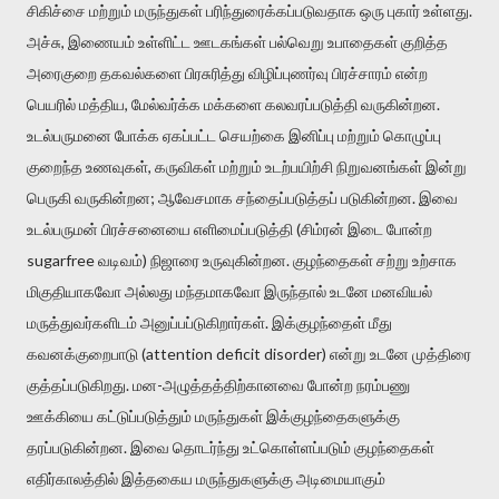
சிகிச்சை மற்றும் மருந்துகள் பரிந்துரைக்கப்படுவதாக ஒரு புகார் உள்ளது.
அச்சு, இணையம் உள்ளிட்ட ஊடகங்கள் பல்வெறு உபாதைகள் குறித்த
அரைகுறை தகவல்களை பிரசுரித்து விழிப்புணர்வு பிரச்சாரம் என்ற
பெயரில் மத்திய, மேல்வர்க்க மக்களை கலவரப்படுத்தி வருகின்றன.
உடல்பருமனை போக்க ஏகப்பட்ட செயற்கை இனிப்பு மற்றும் கொழுப்பு
குறைந்த உணவுகள், கருவிகள் மற்றும் உடற்பயிற்சி நிறுவனங்கள் இன்று
பெருகி வருகின்றன; ஆவேசமாக சந்தைப்படுத்தப் படுகின்றன. இவை
உடல்பருமன் பிரச்சனையை எளிமைப்படுத்தி (சிம்ரன் இடை போன்ற
sugarfree வடிவம்) நிஜாரை உருவுகின்றன. குழந்தைகள் சற்று உற்சாக
மிகுதியாகவோ அல்லது மந்தமாகவோ இருந்தால் உடனே மனவியல்
மருத்துவர்களிடம் அனுப்பப்டுகிறார்கள். இக்குழந்தைள் மீது
கவனக்குறைபாடு (attention deficit disorder) என்று உடனே முத்திரை
குத்தப்படுகிறது. மன-அழுத்தத்திற்கானவை போன்ற நரம்பணு
ஊக்கியை கட்டுப்படுத்தும் மருந்துகள் இக்குழந்தைகளுக்கு
தரப்படுகின்றன. இவை தொடர்ந்து உட்கொள்ளப்படும் குழந்தைகள்
எதிர்காலத்தில் இத்தகைய மருந்துகளுக்கு அடிமையாகும்