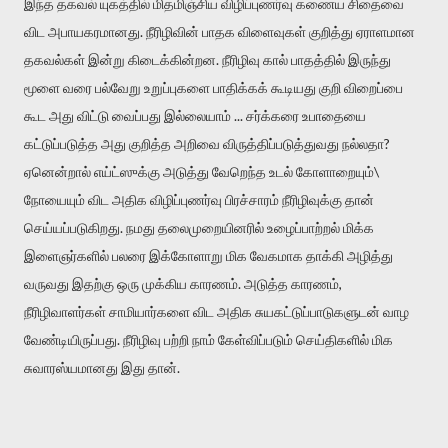
இந்த தகவல் யுகத்தில் மிதமிஞ்சிய விழிப்புணர்வு கணைய சிதைவை
விட அபாயகரமானது. நீரிழிவின் பாதக விளைவுகள் குறித்து ஏராளமான
தகவல்கள் இன்று கிடைக்கின்றன. நீரிழிவு கால் பாதத்தில் இருந்து
மூளை வரை பல்வேறு உறுப்புகளை பாதிக்கக் கூடியது குறி விறைப்பை
கூட அது விட்டு வைப்பது இல்லையாம் ... சர்க்கரை உபாதையை
கட்டுப்படுத்த அது குறித்த அறிவை விருத்திப்படுத்துவது நல்லதா?
ஏனென்றால் எய்ட்ஸுக்கு அடுத்து வேறெந்த உடல் கோளாறையும்\
நோயையும் விட அதிக விழிப்புணர்வு பிரச்சாரம் நீரிழிவுக்கு தான்
செய்யப்படுகிறது. நமது தலைமுறையினரில் உழைப்பாற்றல் மிக்க
இளைஞர்களில் பலரை இக்கோளாறு மிக வேகமாக தாக்கி அழித்து
வருவது இதற்கு ஒரு முக்கிய காரணம். அடுத்த காரணம்,
நீரிழிவாளர்கள் சாமியார்களை விட அதிக சுயகட்டுப்பாடுகளுடன் வாழ
வேண்டியிருப்பது. நீரிழிவு பற்றி நாம் கேள்விப்படும் செய்திகளில் மிக
சுவாரஸ்யமானது இது தான்.