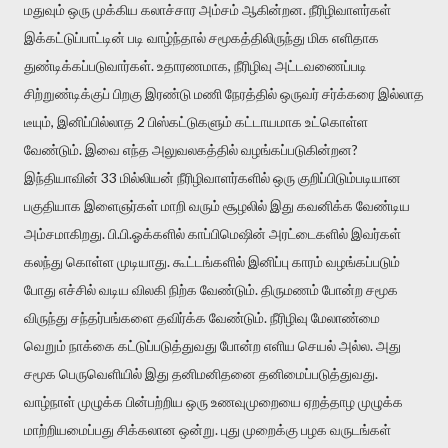
மதுவும் ஒரு முக்கிய கலாச்சார அம்சம் ஆகின்றன. நீரிழிவாளர்கள்
இக்கட்டுப்பாட்டின் படி வாழ்ந்தால் சமூகத்திலிருந்து மிக எளிதாக
துண்டிக்கப்படுவார்கள். உதாரணமாக, நீரிழிவு அட்டவணைப்படி
சிற்றுண்டிக்குப் பிறகு இரண்டு மணி நேரத்தில் ஒருவர் சர்க்கரை இல்லாத
டீயும், இனிப்பில்லாத 2 பிஸ்கட்டுகளும் கட்டாயமாக உட்கொள்ள
வேண்டும். இவை எந்த அலுவலகத்தில் வழங்கப்படுகின்றன?
இந்தியாவின் 33 மில்லியன் நீரிழிவாளர்களில் ஒரு குறிப்பிடும்படியான
பகுதியாக இளைஞர்கள் மாறி வரும் சூழலில் இது கவனிக்க வேண்டிய
அம்சமாகிறது. பி.பி.ஓக்களில் காப்பிமெஷின் அரட்டைகளில் இவர்கள்
கலந்து கொள்ள முடியாது. கூட்டங்களில் இனிப்பு காரம் வழங்கப்படும்
போது எச்சில் வடிய விலகி நிற்க வேண்டும். திருமணம் போன்ற சமூக
விருந்து சந்தர்பங்களை தவிர்க்க வேண்டும். நீரிழிவு மேலாண்மை
வெறும் நாக்கை கட்டுப்படுத்துவது போன்ற எளிய செயல் அல்ல. அது
சமூக பெருவெளியில் இது தனிமனிதனை தனிமைப்படுத்துவது.
வாழ்நாள் முழுக்க பின்பற்றிய ஒரு உணவுமுறையை ஏறத்தாழ முழுக்க
மாற்றியமைப்பது சிக்கலான ஒன்று. புது முறைக்கு பழக வருடங்கள்