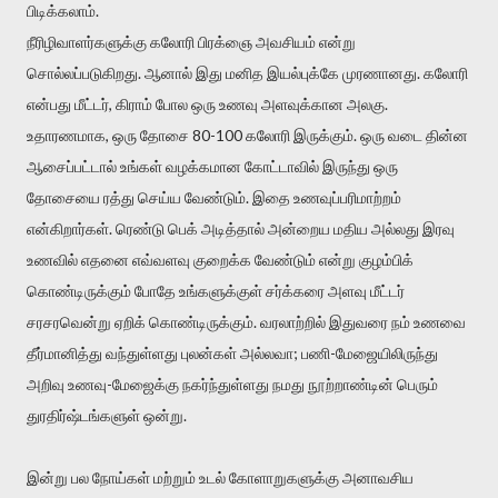
பிடிக்கலாம்.
நீரிழிவாளர்களுக்கு கலோரி பிரக்ஞை அவசியம் என்று
சொல்லப்படுகிறது. ஆனால் இது மனித இயல்புக்கே முரணானது. கலோரி
என்பது மீட்டர், கிராம் போல ஒரு உணவு அளவுக்கான அலகு.
உதாரணமாக, ஒரு தோசை 80-100 கலோரி இருக்கும். ஒரு வடை தின்ன
ஆசைப்பட்டால் உங்கள் வழக்கமான கோட்டாவில் இருந்து ஒரு
தோசையை ரத்து செய்ய வேண்டும். இதை உணவுப்பரிமாற்றம்
என்கிறார்கள். ரெண்டு பெக் அடித்தால் அன்றைய மதிய அல்லது இரவு
உணவில் எதனை எவ்வளவு குறைக்க வேண்டும் என்று குழம்பிக்
கொண்டிருக்கும் போதே உங்களுக்குள் சர்க்கரை அளவு மீட்டர்
சரசரவென்று ஏறிக் கொண்டிருக்கும். வரலாற்றில் இதுவரை நம் உணவை
தீர்மானித்து வந்துள்ளது புலன்கள் அல்லவா; பணி-மேஜையிலிருந்து
அறிவு உணவு-மேஜைக்கு நகர்ந்துள்ளது நமது நூற்றாண்டின் பெரும்
துரதிர்ஷ்டங்களுள் ஒன்று.
இன்று பல நோய்கள் மற்றும் உடல் கோளாறுகளுக்கு அனாவசிய