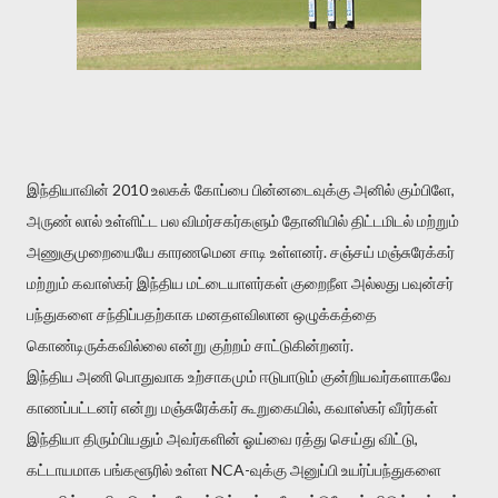
இந்தியாவின் 2010 உலகக் கோப்பை பின்னடைவுக்கு அனில் கும்பிளே,
அருண் லால் உள்ளிட்ட பல விமர்சகர்களும் தோனியில் திட்டமிடல் மற்றும்
அணுகுமுறையையே காரணமென சாடி உள்ளனர். சஞ்சய் மஞ்சுரேக்கர்
மற்றும் கவாஸ்கர் இந்திய மட்டையாளர்கள் குறைநீள அல்லது பவுன்சர்
பந்துகளை சந்திப்பதற்காக மனதளவிலான ஒழுக்கத்தை
கொண்டிருக்கவில்லை என்று குற்றம் சாட்டுகின்றனர்.
இந்திய அணி பொதுவாக உற்சாகமும் ஈடுபாடும் குன்றியவர்களாகவே
காணப்பட்டனர் என்று மஞ்சுரேக்கர் கூறுகையில், கவாஸ்கர் வீரர்கள்
இந்தியா திரும்பியதும் அவர்களின் ஓய்வை ரத்து செய்து விட்டு,
கட்டாயமாக பங்களூரில் உள்ள NCA-வுக்கு அனுப்பி உயர்ப்பந்துகளை