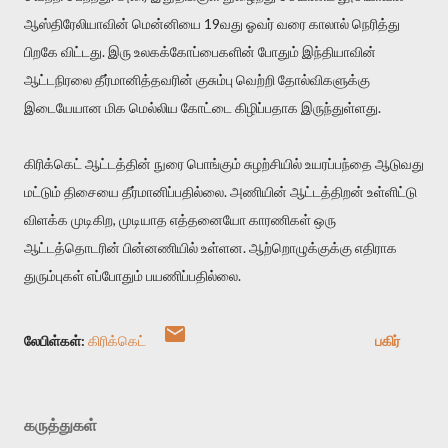
ஆஸ்திரேலியாவின் மென்னியை 19வது ஓவர் வரை காலால் நெரித்து
பிறகே விட்டது. இரு உலகக்கோப்பைகளின் போதும் இந்தியாவின்
ஆட்டநிரலை தீர்மானித்தவரின் குசும்பு வெற்றி தோல்விகளுக்கு
இடையேயான மிக மெல்லிய கோட்டை கிழிப்பதாக இருந்துள்ளது.
கிரிக்கெட் ஆட்டத்தின் நுரை பொங்கும் சுழற்சியில் உயரப்பந்தை ஆடுவது
மட்டும் திசையை தீர்மானிப்பதில்லை. அணியின் ஆட்டத்திறன் உள்ளிட்டு
விளக்க முடிகிற, முடியாத எத்தனையோ காரணிகள் ஒரு
ஆட்டத்தொடரின் பின்னணியில் உள்ளன. ஆற்றொழுக்குக்கு எதிராக
துரும்புகள் எப்போதும் பயணிப்பதில்லை.
லேபிள்கள்:
கிரிக்கெட்
பகிர்
கருத்துகள்