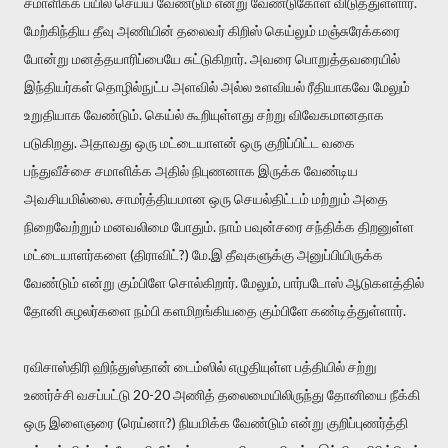
சமாளிக்க பயில செய்ய வேண்டும் என்று வேண்டுகோள் விடுத்துள்ளார்.
மேற்கிந்திய தீவு அணியின் தலைவர் கிறிஸ் கெய்லும் மஞ்சுரேக்கரை
போன்று மனத்தயாரிப்பையே சுட்டுகிறார். அவரை பொறுத்தவரையில்
இந்தியர்கள் தொழில்நுட்ப அளவில் அல்ல உளவியல் ரீதியாகவே மேலும்
உறுதியாக வேண்டும். கெய்ல் கூறியுள்ளது சற்று விவேகமானதாக
படுகிறது. அதாவது ஒரு மட்டையாளன் ஒரு குறிப்பிட்ட வகை
பந்துவீச்சை சமாளிக்க அதில் நிபுணனாக இருக்க வேண்டிய
அவசியமில்லை. சாமர்த்தியமான ஒரு செயல்திட்டம் மற்றும் அதை
நிறைவேற்றும் மனவலிமை போதும். நாம் பவுன்சரை சந்திக்க திறனுள்ள
மட்டையாளர்களை (திராவிட்?) மே.இ தீவுகளுக்கு அனுப்பியிருக்க
வேண்டும் என்று கும்பிளே சொல்கிறார். மேலும், பார்படோஸ் ஆடுகளத்தில்
தோனி சுழலர்களை நம்பி களமிறங்கியதை கும்பிளே கண்டித்துள்ளார்.
ரவிசாஸ்திரி ஹிந்துஸ்தான் டைம்ஸில் எழுதியுள்ள பத்தியில் சற்று
உணர்ச்சி வசப்பட்டு 20-20 அணித் தலைமையிலிருந்து தோனியை நீக்கி
ஒரு இளைஞரை (ரெய்னா?) நியமிக்க வேண்டும் என்று குறிப்புணர்த்தி