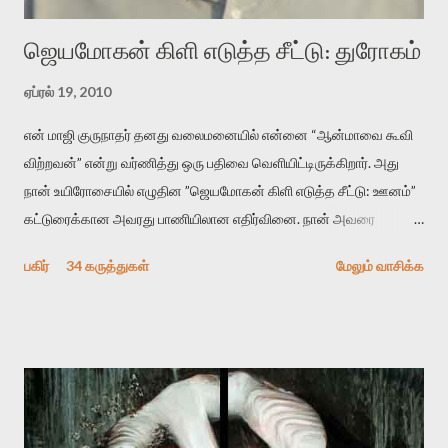
ஜெயமோகன் கிளி எடுத்த சீட்டு: துரோகம்
ஏப்ரல் 19, 2010
என் மாஜி குருநாதர் தனது வலைமனையில் என்னை “ஆன்மாவை கூவி
விற்றவன்” என்று வர்ணித்து ஒரு பதிவை வெளியிட்டிருக்கிறார். அது
நான் உயிரோசையில் எழுதின ”ஜெயமோகன் கிளி எடுத்த சீட்டு: ஊனம்”
கட்டுரைக்கான அவரது பாணியிலான எதிர்வினை. நான் அவரை
விமர்சிக்க காரணமே எனது தன்னிரக்கம் என்கிறார். ஜெயமோகனின்
பகிர்
34 கருத்துகள்
மேலும் வாசிக்க
பதிவை படித்த நண்பர்கள் பலரும் அவருக்காக இரக்கப்பட்டார்கள்.
உதாரணமாக கல்லூரிப் பேராசிரியர் ஒருவர் என்பவர் சொன்னார்:
“ஜெயமோகன் இன்றோரு தனிநபராக உயிர்மை போன்றோரு பெரும்
அமைப்புக்கு எதிராக இயங்க வேண்டி உள்ளது. அந்த பதற்றத்தை அவர்
தனது இணையதளத்திலே தொடர்ந்து பதிவு செய்கிறார். உயிர்மை
இன்னும் சில வருடங்களுக்கு தனக்கு எதிராக எழுத்தாளர்களை ஏவி
விட்டபடி இருக்கும் என்று ஒரு அச்சத்தை வெளிப்படுத்தியபடி