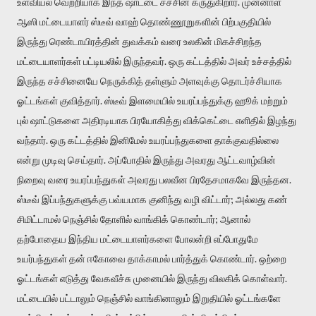
உளவியல் வெற்றியாக இந்த ஷாட்டை சச்சின் கருதுகிறார். முன்னாள்
ஆஸி மட்டையாளர் ஸ்டீவ் வாஹ் தொண்ணூறுகளின் பிற்பகுதியில்
இருந்து ரெண்டாயிரத்தின் துவக்கம் வரை உலகின் மிகச்சிறந்த
மட்டையாளர்கள் பட்டியலில் இருந்தவர். ஒரு கட்டத்தில் அவர் உச்சத்தில்
இருந்த சச்சினையே நெருக்கித் தள்ளும் அளவுக்கு தொடர்ச்சியாக
ஓட்டங்கள் குவித்தார். ஸ்டீவ் இளமையில் உயரப்பந்துக்கு ஹூக் மற்றும்
புல் ஷாட்டுகளை அதிரடியாக பிரயோகித்து விக்கெட்டை எளிதில் இழந்து
வந்தார். ஒரு கட்டத்தில் இனிமேல் உயரப்பந்துகளை தாக்குவதில்லை
என்று முடிவு செய்தார். அப்போதில் இருந்து அவரது ஆட்டவாழ்வின்
நிறைவு வரை உயரப்பந்துகள் அவரது பலவீன பிரதேசமாகவே இருந்தன.
ஸ்டீவ் இப்பந்துகளுக்கு பவ்யமாக குனிந்து வழி விட்டார்; அல்லது கண்
சிமிட்டாமல் நெஞ்சில் தோளில் வாங்கிக் கொண்டார்; ஆனால்
தற்போதைய இந்திய மட்டையாளர்களை போலன்றி எப்போதுமே
உயர்பந்துகள் தன் ஈகோவை தாக்காமல் பார்த்துக் கொண்டார். ஒற்றை
ஓட்டங்கள் எடுத்து வேகவீச்சு முனையில் இருந்து விலகிக் கொள்வார்.
மட்டையில் பட்டாலும் நெஞ்சில் வாங்கினாலும் இறுதியில் ஓட்டங்களே