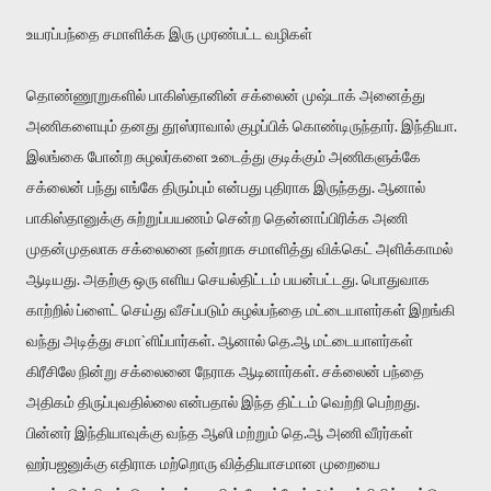
உயரப்பந்தை சமாளிக்க இரு முரண்பட்ட வழிகள்
தொண்ணூறுகளில் பாகிஸ்தானின் சக்லைன் முஷ்டாக் அனைத்து
அணிகளையும் தனது தூஸ்ராவால் குழப்பிக் கொண்டிருந்தார். இந்தியா.
இலங்கை போன்ற சுழலர்களை உடைத்து குடிக்கும் அணிகளுக்கே
சக்லைன் பந்து எங்கே திரும்பும் என்பது புதிராக இருந்தது. ஆனால்
பாகிஸ்தானுக்கு சுற்றுப்பயணம் சென்ற தென்னாப்பிரிக்க அணி
முதன்முதலாக சக்லைனை நன்றாக சமாளித்து விக்கெட் அளிக்காமல்
ஆடியது. அதற்கு ஒரு எளிய செயல்திட்டம் பயன்பட்டது. பொதுவாக
காற்றில் ப்ளைட் செய்து வீசப்படும் சுழல்பந்தை மட்டையாளர்கள் இறங்கி
வந்து அடித்து சமா`ளிப்பார்கள். ஆனால் தெ.ஆ மட்டையாளர்கள்
கிரீசிலே நின்று சக்லைனை நேராக ஆடினார்கள். சக்லைன் பந்தை
அதிகம் திருப்புவதில்லை என்பதால் இந்த திட்டம் வெற்றி பெற்றது.
பின்னர் இந்தியாவுக்கு வந்த ஆஸி மற்றும் தெ.ஆ அணி வீரர்கள்
ஹர்பஜனுக்கு எதிராக மற்றொரு வித்தியாசமான முறையை