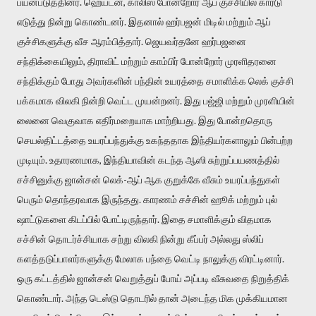
பயன்படுத்தினர். ஹெய்டன், காலிஸ் போன்றோர் ஆப் குச்சியில் கார்டு
எடுத்து நின்று கொண்டனர். இதனால் ஹர்பஜன் மிடில் மற்றும் ஆப்
குச்சிகளுக்கு வீச ஆரம்பித்தார். ஜெயவர்தனே ஹர்பஜனை
சந்திக்கையிலும், திராவிட் மற்றும் காம்பிர் போன்றோர் முரளிதரனை
சந்திக்கும் போது அவர்களின் பந்தின் உயரத்தை சமாளிக்க லெக் குச்சி
பக்கமாக விலகி நின்றி வெட்ட முயன்றனர். இது பஜ்ஜி மற்றும் முரளியின்
லைனை வெகுவாக எதிர்மறையாக மாற்றியது. இது போன்றதொரு
செயல்திட்டத்தை உயரப்பந்துக்கு உகந்ததாக இந்தியர்களாலும் பின்பற்ற
முடியும். உதாரணமாக, இந்தியாவின் கடந்த ஆஸி சுற்றுப்பயணத்தில்
சச்சினுக்கு ஜான்சன் லெக்-ஆப் ஆக குறுக்கே வீசும் உயரப்பந்துகள்
பெரும் தொந்தரவாக இருந்தது. காரணம் சச்சின் ஹூக் மற்றும் புல்
ஷாட்டுகளை கிடப்பில் போட்டிருந்தார். இதை சமாளிக்கும் விதமாக
சச்சின் தொடர்ச்சியாக சற்று விலகி நின்று கீப்பர் அல்லது ஸ்லிப்
களத்தடுப்பாளர்களுக்கு மேலாக பந்தை வெட்டி நாலுக்கு விரட்டினார்.
ஒரு கட்டத்தில் ஜான்சன் வெறுத்துப் போய் அப்படி வீசுவதை நிறுத்திக்
கொண்டார். அந்த டெஸ்டு தொடரில் தான் அடைந்த மிக முக்கியமான