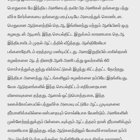
பொதுவாக மே.இந்திய அணியைத் தவிர பிற அணிகள் தங்களது பந்து
வீச்சு சேர்க்கையை தங்களது மரபுப்படியே அமைத்துக் கொண்டன.
மெதுவான ஆடுகளத்தில் தெ.ஆ, இங்கிலாந்து மற்றும் ஆஸியினர் ஒரு
சுழலருடன் ஆடினர். இந்த செயல்திட்ட இறுக்கம் காரணமாக தெ.ஆ
இந்தியாவிடம் முதல் ஆட்டத்தில் வீழ்ந்தது. ஆஸ்திரேலியா
பங்களாதேசிடம் ஏறத்தாழ மண்டியிட்டது. அரைஇறுதியில் பாகிஸ்தான்
சுழலர்களை ஆடத் திணறி ஆஸி அணி பத்து ஓவர்களில் 60
சொச்சத்துக்கு ஐந்து விக்கெட்டுகள் இழந்து கிட்டத்தட்ட தோற்றது.
இந்தியா அனைத்து ஆட்டங்களிலும் சுழலர்களை நம்பியே இறங்கியது.
வேக ஆடுதளங்களில் இந்த செயல்திட்டம் எதிர்மறையான
விளைவுகளை தந்தது. ஆனால் ஒட்டுமொத்தமாக, இந்த
உலகக்கோப்பையில் பந்துவீச்சு அமைவு மட்டுமே ஆட்டமுடிவுகளை
தீர்மானிக்கவில்லை என்பதையும் சொல்லியாக வேண்டும். அணிகளின்
முன்னேற்றத்துக்கும் பின்னடைவுக்கும் ஆட்டத்தரம் தான் தீர்மானிக்கும்
காரணியாக இருந்தது. எந்த ஆடுகளத்திலும் வேகவீச்சாளர்கள நம்பி
ஆடி வெற்றி பெற்று வந்துள்ள ஆஸ்திரேலியா ஒரு சிறந்த உதாரணம்.