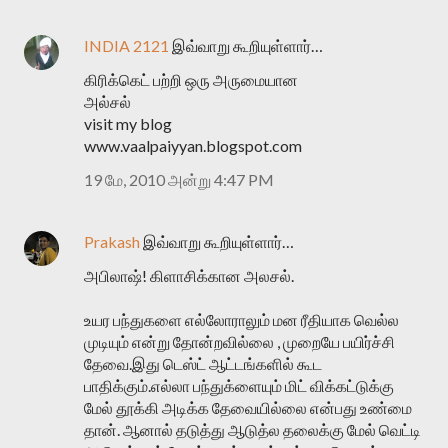
INDIA 2121
இவ்வாறு கூறியுள்ளார்…
கிரிக்கெட் பற்றி ஒரு அருமையான
அல்சல்
visit my blog
www.vaalpaiyyan.blogspot.com
19 மே, 2010 அன்று 4:47 PM
Prakash
இவ்வாறு கூறியுள்ளார்…
அபிலாஷ்! கிளாசிக்கான அலசல்.
உயர பந்துகளை எல்லோராலும் மன ரீதியாக வெல்ல
முடியும் என்று தோன்றவில்லை , முறையே பயிர்ச்சி
தேவை.இது டெஸ்ட் ஆட்டங்களில் கூட
பாதிக்கும்.எல்லா பந்துக்ளையும் மிட் விக்கட்டுக்கு
மேல் தூக்கி அடிக்க தேவையில்லை என்பது உண்மை
தான். ஆனால் தடுத்து ஆடுத்ல தலைக்கு மேல் வெட்டி