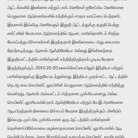
ஆட்டங்களில் இலங்கை மற்றும் பாக் அணிகள் ஐரோப்பிய அணிகளை
மெதுவான ஆடுகளங்களில் சந்திக்கும் சாதக வாய்ப்பை பெற்றனர்.
இதனால் இவ்விரு அணிகளும் இறுதி ஆட்டத்துக்கு தகுதி பெற்று
லார்ட்ஸின் வேகமாக ஆடுகளத்தில் ஆடின. பாகிஸ்தானிடம் சிறந்த
வேகப்பந்து வீச்சாளர்கள் இருந்ததால் இலங்கையை அது சுலபமாக
தோற்கடித்தது. ஆனால் ஆஸ்திரேலியா அல்லது இங்கிலாந்தை
இறுதியாட்டத்தில் பாகிஸ்தான் சந்தித்திருந்தால் முடிவு வேறாக
இருந்திருக்கும். 2010 20-20 உலகக்கோப்பையிலும் இந்தியா மற்றும்
பாகிஸ்தானுக்கு இதுவே நடந்துள்ளது. இந்தியா முதல் கட்ட ஆட்டத்தில்
தெ.ஆ-வை செயிண்ட் லூயிசின் மெதுவான ஆடுகளத்தில் சந்தித்து
வென்றது. ஆனால் அவ்வாட்டம் அத்தனை முக்கியமானது அல்ல.
செயிண்ட்.லூசியாவில் நாம் ஆஸ்திரேலியா மற்றும் மே.இ அணிகளை
ஆடியிருந்தால் நிலைமை நிச்சயம் வேறாக இருந்திருக்கும். மீண்டும்
இவ்வருடமும் மிக முக்கியமான ஒரு ஆட்டத்தில் பாகிஸ்தான்
தென்னாப்பிரிக்காவை சுழல்சாதகமான செயிண்ட் லூசியாவில் ஆடி
வெற்றி பெற்றது. அரை இறுதிக்குள் நுழைந்து செயிண்ட் லூசியாவில்