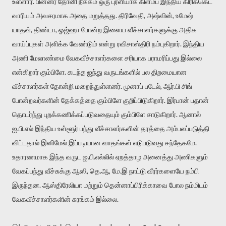
உள்ளார். பின்னர் தோனி நீக்கம் ஒரு புரளியாக கிளம்ப இந்திய கிரிக்கெட்
வாரியம் அவசரமாக அதை மறுத்தது. திரிவேதி, அஷ்வின், உமேஷ்
யாதவ், திண்டா, ஓஜ்ஹா போன்ற இளைய வீச்சாளர்களுக்கு அதிக
வாய்ப்புகள் அளிக்க வேண்டும் என்று ரவிசாஸ்திரி நம்புகிறார். இந்திய
அணி மேலாண்மை வேகவீச்சாளர்களை சரியாக பராமரிப்பது இல்லை
என்கிறார் கும்பிளே. கடந்த ஐந்து வருடங்களில் பல திறமையான
வீச்சாளர்கள் தோன்றி மறைந்துள்ளனர். முனாப் படேல், ஆர்.பி சிங்
போன்றவர்களின் தேக்கத்தை கும்பிளே குறிப்பிடுகிறார். இர்பான் பதான்
தொடர்ந்து புறக்கணிக்கப்படுவதையும் கும்பிளே சாடுகிறார். ஆனால்
ஐ.பி.எல் இந்திய உள்ளூர் பந்து வீச்சாளர்களின் தரத்தை அம்பலப்படுத்தி
விட்டதால் இனிமேல் இப்படியான வாதங்கள் எடுபடுவது சந்தேகமே.
உதாரணமாக இந்த வருட ஐ.பி.எல்லில் ஏறத்தாழ அனைத்து அணிகளும்
வேகப்பந்து வீச்சுக்கு ஆஸி, தெ.ஆ, மே.இ நாட்டு வீரர்களையே நம்பி
இருந்தன. ஆஸ்திரேலியா மற்றும் தென்னாப்பிரிக்காவை போல நம்மிடம்
வேகவீச்சாளர்களின் சுரங்கம் இல்லை.