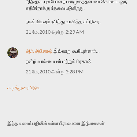
ஆடுதல் , புல் போன்ற பன்முகத்தன்மை கொண்ட ஒரு
எதிர்நோக்கு தேவை படுகிறது.
நான் மிகவும் ரசித்து வாசித்த கட்டுரை.
21 மே, 2010 அன்று 2:29 AM
ஆர். அபிலாஷ்
இவ்வாறு கூறியுள்ளார்…
நன்றி வால்பையன் மற்றும் பிரகாஷ்
21 மே, 2010 அன்று 3:28 PM
கருத்துரையிடுக
இந்த வலைப்பதிவில் உள்ள பிரபலமான இடுகைகள்