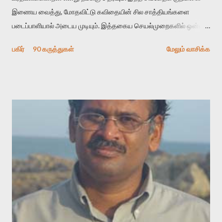
இணைய வைத்து, மோதவிட்டு கவிதையின் சில சாத்தியங்களை
படைப்பாளியால் அடைய முடியும். இத்தகைய செயல்முறைகளில் ஒன்றை
தேடிக் கண்டுபிடிப்பது தான் இக்கட்டுரையின் நோக்கம். பள்ளிக்
பகிர்
90 கருத்துகள்
மேலும் வாசிக்க
காலத்தில் ஜாலவித்தைக்காரர்கள் வந்து போன பின் அவர்களின்
சூட்சுமத்தை கண்டுபிடித்து விட்டதாய் அந்தரங்கமாய் மட்டும்
குசுகுசுத்துக் கொள்வோம். அடுத்த முறை வரும் போது மர்மம் விலகாமல்
அதிக ஆர்வமுடன் அவரை சூழ்ந்து கொள்வோம். அறிதல் மர்மத்தை
அதிகமாக்கும். கொல்லாது. ஒரு கனவை மீட்டெடுப்பதன் நோக்கம்
என்னவாக இருக்கும்? கவிதையின் அரூப இயக்கத்தை பொதுவயமாக
வடிக்க முயல்வதும் அதற்கே. கோயில் கருவறையின்
மென்வெளிச்சத்தில் நுண்பேசியின் படக்கருவியை இயக்கி சாத்தி
வைத்து விட்டு இயக்கத்தை அறிவோம். அறிதல் அபச்சாரமில்லை.
பயணப் படிமம் என்பது காக்னிடிவ் பொயடிக்ஸ் எனும் சமகால
விமர்சனத்தின் ஒரு முக்கிய கருவி. இக்கருவியை மனுஷ்யபுத்திரனின்
“காலை வணக்கங்கள்” எனும் ஒரு கவிதையில் சொருகப் போகிறோம்.
முதலில் கருவியை பழகுவோம். அன்றாட மொழியில் ஒன்று ம...