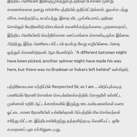
இந்திய அணியின் இறங்குமுகத்துக்கு ஹர்ஷா போக்ளே மூன்று
காரணங்களை தனது cricinfo பத்தியில் குறிப்பிட்டுள்ளார். துவக்க பந்து
வீச்சு, களத்தடுப்பு, உயரப்பந்து. இதை விட முக்கியமாய், ஹர்ஷா
சொல்லும் வேறிரண்டு விசயங்கள் கவனிக்கத்தக்கவை. முதலாவதாய்,
இந்திய அணியினர் வெற்றிக்கான மனப்பாங்கை கொண்டிருக்க இல்லை.
அடுத்து, இந்த அணியை விட்டால் நமக்கு வேறு வழியில்லை. அதை
ஒத்துக் கொண்டுதான் ஆக வேண்டும். ”A different batsman might
have been picked, another spinner might have made his way
here, but there was no Bradman or Sobers left behind” என்கிறார்.
பத்திரிகையாள சந்திப்பில் Respected Sir, as I am … விடுப்புக்கடித
பாணியில் தோனி சொன்ன செயல்விளக்கத்தில் அசரூதீன் உள்ளிட்ட
முன்னாள் உதிரி ஆட்டக்காரர்களில் இருந்து ஊடகவியலாளர்கள் வரை
ஓட்டை காண தோனியின் யங்ஙிஸ்தான் பிம்பத்தில் சில செங்கற்கள்
சரிந்து விட்டன. இந்தியாவிலிருந்து தத்தளித்தபடி வெளிப்பட்ட ஒரே
சமாதானப் புறா சச்சினுடையது.