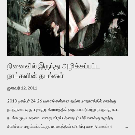
இருக்கிறார். அவர் கடுமையான பாதுகாப்பின்மை மனநிலையில் உள்ளார்.
உயிர்மை அவரை தாக்க உத்தேசித்தாலும் இல்லை என்றாலும்
ஜெயமோகன் அந்த பிரமையால் தொடர்ந்து அச்சுறுத்தலுக்கு உள்ளாகி
உள்ளார். உங்களை பற்றின இந்த தாக்குதல் கூட இதன் வெளிப்பாடு தான்”.
உண்மையே! ராக்கி படத்தில் குத்துச்சண்டை வீரராக வரும் சில்வெஸ்டர்
ஓரிடத்தில் சொல்வார்: ...
நினைவில் இருந்து அழிக்கப்பட்ட
நாட்களின் தடங்கள்
ஜனவரி 12, 2011
2010 டிசம்பர் 24-26 வரை சென்னை நவீன மாநகரத்தில் எனக்கு
நடந்தவை ஒரு பழங்குடி கிராமத்தில் ஒரு படிப்பறிவற்ற நபருக்கு கூட
நடக்க முடியாதவை. எனது விருப்பத்தையும் மீறி எனக்கு தகுந்த
சிகிச்சை மறுக்கப்பட்டது; மரணத்தின் விளிம்பு வரை கொண்டு
செல்லப்ப்பட்டேன். இரண்டாம் கோமா நிலைக்கு சென்றேன்.