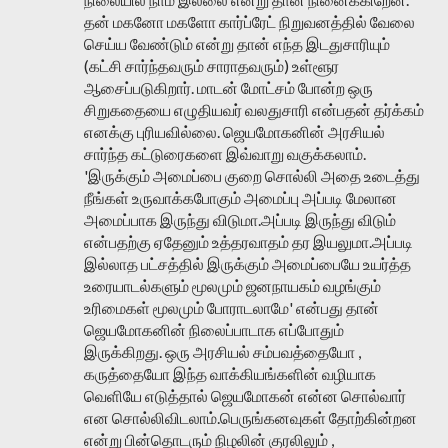
தன் மகனோ மகளோ கார்ப்ரேட் நிறுவனத்தில் வேலை
செய்ய வேண்டும் என்று தான் எந்த இடதுசாரியும்
(கட்சி சார்ந்தவரும் சாராதவரும்) உள்ளூர
ஆசைப்படுகிறார். மாடன் மோட்சம் போன்ற ஒரு
சிறுகதையை எழுதியவர் வலதுசாரி என்பதன் தர்க்கம்
எனக்கு புரியவில்லை. ஜெயமோகனின் அரசியல்
சார்ந்த கட்டுரைகளை இவ்வாறு வகுக்கலாம்.
'இருக்கும் அமைப்பை குறை சொல்லி அதை உடைத்து
நீங்கள் உருவாக்கபோகும் அமைப்பு அப்படி மேலான
அமைப்பாக இருந்து விடுமா.அப்படி இருந்து விடும்
என்பதற்கு ஏதேனும் உத்தரவாதம் தர இயலுமா.அப்படி
இல்லாத பட்சத்தில் இருக்கும் அமைப்பையே உயர்த்த
உரையாடல்களும் மூலமும் ஜனநாயகம் வழங்கும்
உரிமைகள் மூலமும் போராடலாமே' என்பது தான்
ஜெயமோகனின் நிலைப்பாடாக எப்போதும்
இருக்கிறது. ஒரு அரசியல் சம்பவத்தையோ ,
கருத்தையோ இந்த வாக்கியங்களின் வழியாக
வெளியே எடுத்தால் ஜெயமோகன் என்ன சொல்வார்
என சொல்லிவிடலாம்.பெருங்கனவுகள் தோற்கின்றன
என்று பின்தொடரும் நிழலின் குரலிலும் ,