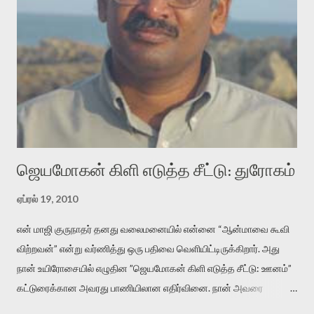
வடிக்க முயல்வதும் அதற்கே. கோயில் கருவறையின்
மென்வெளிச்சத்தில் நுண்பேசியின் படக்கருவியை இயக்கி சாத்தி
வைத்து விட்டு இயக்கத்தை அறிவோம். அறிதல் அபச்சாரமில்லை.
பயணப் படிமம் என்பது காக்னிடிவ் பொயடிக்ஸ் எனும் சமகால
விமர்சனத்தின் ஒரு முக்கிய கருவி. இக்கருவியை மனுஷ்யபுத்திரனின்
“காலை வணக்கங்கள்” எனும் ஒரு கவிதையில் சொருகப் போகிறோம்.
முதலில் கருவியை பழகுவோம். அன்றாட மொழியில் ஒன்று ம...
ஜெயமோகன் கிளி எடுத்த சீட்டு: துரோகம்
ஏப்ரல் 19, 2010
என் மாஜி குருநாதர் தனது வலைமனையில் என்னை “ஆன்மாவை கூவி
விற்றவன்” என்று வர்ணித்து ஒரு பதிவை வெளியிட்டிருக்கிறார். அது
நான் உயிரோசையில் எழுதின ”ஜெயமோகன் கிளி எடுத்த சீட்டு: ஊனம்”
கட்டுரைக்கான அவரது பாணியிலான எதிர்வினை. நான் அவரை
விமர்சிக்க காரணமே எனது தன்னிரக்கம் என்கிறார். ஜெயமோகனின்