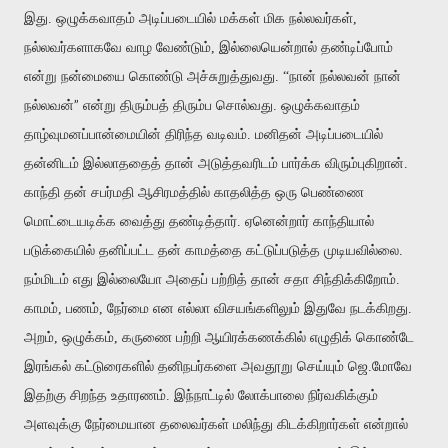
இது. ஒழுக்கவாதம் அடிப்படையில் மக்கள் மிக நல்லவர்கள்,
நல்லவர்களாகவே வாழ வேண்டும், இல்லையென்றால் தண்டிப்போம்
என்று நன்மையை கொண்டு அச்சுறுத்துவது. “நான் நல்லவன் நான்
”
நல்லவன்
என்று திரும்பத் திரும்ப சொல்வது. ஒழுக்கவாதம்
தாழ்வுமனப்பான்மையின் திரிந்த வடிவம். மனிதன் அடிப்படையில்
தன்னிடம் இல்லாததைத் தான் அடுத்தவரிடம் பார்க்க விரும்புகிறான்.
காந்தி தன் சபர்மதி ஆசிரமத்தில் காதலித்த ஒரு பெண்ணை
மொட்டையடிக்க வைத்து தண்டித்தார். ஏனென்றார் காந்தியால்
படுக்கையில் தனிப்பட்ட தன் காமத்தை கட்டுப்படுத்த முடியவில்லை.
நம்மிடம் எது இல்லையோ அதைப் பற்றித் தான் சதா சிந்திக்கிறோம்.
காமம், பணம், நேர்மை என எல்லா விசயங்களிலும் இதுவே நடக்கிறது.
அறம், ஒழுக்கம், கருணை பற்றி ஆயிரக்கணக்கில் எழுதிக் கொண்டே
இரங்கல் கட்டுரைகளில் தனிநபர்களை அவதூறு செய்யும் ஜெ.மோவே
இதற்கு சிறந்த உதாரணம். இந்நாட்டில் லோக்பாலை நிர்வகிக்கும்
அளவுக்கு நேர்மையான தலைவர்கள் மலிந்து கிடக்கிறார்கள் என்றால்