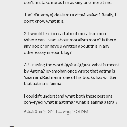
don't mistake me as I'm asking one more time.
1. லட்சியவாதம்(idealism) என்றால் என்ன? Really, I
don't know what it is.
2. I would like to read about moralism more.
Where can I read about moralism more? is there
any book? or have u written about this in any
other essay in your blog?
3. U r using the word ஆன்ம ஆற்றல். What is meant
by Aatma? jeyamohan once wrote that aatma is
'saarram'.Rudhran in one of his books has written
that aatma is 'unmai'
I couldn't understand what both these persons
conveyed. what is aathma? what is aanma aatral?
6 அக்டோபர், 2011 அன்று 1:26 PM