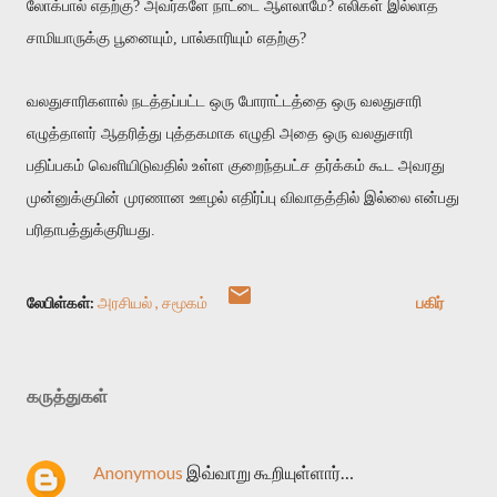
லோக்பால் எதற்கு? அவர்களே நாட்டை ஆளலாமே? எலிகள் இல்லாத
சாமியாருக்கு பூனையும், பால்காரியும் எதற்கு?
வலதுசாரிகளால் நடத்தப்பட்ட ஒரு போராட்டத்தை ஒரு வலதுசாரி
எழுத்தாளர் ஆதரித்து புத்தகமாக எழுதி அதை ஒரு வலதுசாரி
பதிப்பகம் வெளியிடுவதில் உள்ள குறைந்தபட்ச தர்க்கம் கூட அவரது
முன்னுக்குபின் முரணான ஊழல் எதிர்ப்பு விவாதத்தில் இல்லை என்பது
பரிதாபத்துக்குரியது.
லேபிள்கள்:
அரசியல்
சமூகம்
பகிர்
கருத்துகள்
Anonymous
இவ்வாறு கூறியுள்ளார்…