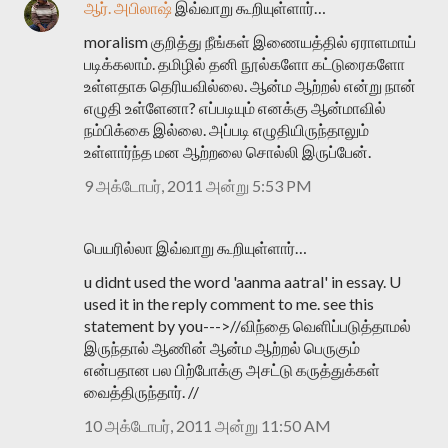
ஆர். அபிலாஷ்
இவ்வாறு கூறியுள்ளார்…
moralism குறித்து நீங்கள் இணையத்தில் ஏராளமாய்
படிக்கலாம். தமிழில் தனி நூல்களோ கட்டுரைகளோ
உள்ளதாக தெரியவில்லை. ஆன்ம ஆற்றல் என்று நான்
எழுதி உள்ளேனா? எப்படியும் எனக்கு ஆன்மாவில்
நம்பிக்கை இல்லை. அப்படி எழுதியிருந்தாலும்
உள்ளார்ந்த மன ஆற்றலை சொல்லி இருப்பேன்.
9 அக்டோபர், 2011 அன்று 5:53 PM
பெயரில்லா இவ்வாறு கூறியுள்ளார்…
u didnt used the word 'aanma aatral' in essay. U
used it in the reply comment to me. see this
statement by you--->//விந்தை வெளிப்படுத்தாமல்
இருந்தால் ஆணின் ஆன்ம ஆற்றல் பெருகும்
என்பதான பல பிற்போக்கு அசட்டு கருத்துக்கள்
வைத்திருந்தார். //
10 அக்டோபர், 2011 அன்று 11:50 AM