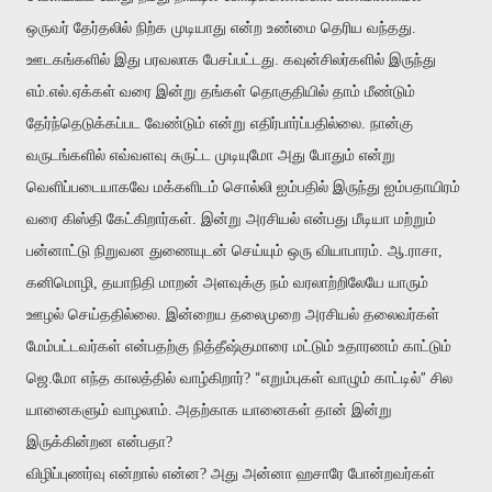
ஒருவர் தேர்தலில் நிற்க முடியாது என்ற உண்மை தெரிய வந்தது.
ஊடகங்களில் இது பரவலாக பேசப்பட்டது. கவுன்சிலர்களில் இருந்து
எம்.எல்.ஏக்கள் வரை இன்று தங்கள் தொகுதியில் தாம் மீண்டும்
தேர்ந்தெடுக்கப்பட வேண்டும் என்று எதிர்பார்ப்பதில்லை. நான்கு
வருடங்களில் எவ்வளவு சுருட்ட முடியுமோ அது போதும் என்று
வெளிப்படையாகவே மக்களிடம் சொல்லி ஐம்பதில் இருந்து ஐம்பதாயிரம்
வரை கிஸ்தி கேட்கிறார்கள். இன்று அரசியல் என்பது மீடியா மற்றும்
பன்னாட்டு நிறுவன துணையுடன் செய்யும் ஒரு வியாபாரம். ஆ.ராசா,
கனிமொழி, தயாநிதி மாறன் அளவுக்கு நம் வரலாற்றிலேயே யாரும்
ஊழல் செய்ததில்லை. இன்றைய தலைமுறை அரசியல் தலைவர்கள்
மேம்பட்டவர்கள் என்பதற்கு நித்தீஷ்குமாரை மட்டும் உதாரணம் காட்டும்
“
”
ஜெ.மோ எந்த காலத்தில் வாழ்கிறார்?
எறும்புகள் வாழும் காட்டில்
சில
யானைகளும் வாழலாம்.
அதற்காக யானைகள் தான் இன்று
இருக்கின்றன என்பதா?
விழிப்புணர்வு என்றால் என்ன? அது அன்னா ஹசாரே போன்றவர்கள்