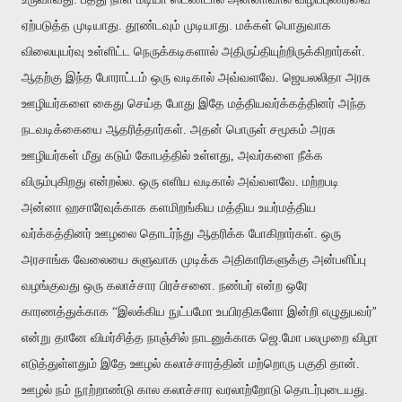
ஏற்படுத்த முடியாது. தூண்டவும் முடியாது. மக்கள் பொதுவாக
விலையுயர்வு உள்ளிட்ட நெருக்கடிகளால் அதிருப்தியுற்றிருக்கிறார்கள்.
ஆதற்கு இந்த போராட்டம் ஒரு வடிகால் அவ்வளவே. ஜெயலலிதா அரசு
ஊழியர்களை கைது செய்த போது இதே மத்தியவர்க்கத்தினர் அந்த
நடவடிக்கையை ஆதரித்தார்கள். அதன் பொருள் சமூகம் அரசு
ஊழியர்கள் மீது கடும் கோபத்தில் உள்ளது, அவர்களை நீக்க
விரும்புகிறது என்றல்ல. ஒரு எளிய வடிகால் அவ்வளவே. மற்றபடி
அன்னா ஹசாரேவுக்காக களமிறங்கிய மத்திய உயர்மத்திய
வர்க்கத்தினர் ஊழலை தொடர்ந்து ஆதரிக்க போகிறார்கள். ஒரு
அரசாங்க வேலையை சுளுவாக முடிக்க அதிகாரிகளுக்கு அன்பளிப்பு
வழங்குவது ஒரு கலாச்சார பிரச்சனை. நண்பர் என்ற ஒரே
”
காரணத்துக்காக “இலக்கிய நுட்பமோ உபபிரதிகளோ இன்றி எழுதுபவர்
என்று தானே விமர்சித்த நாஞ்சில் நாடனுக்காக ஜெ.மோ பலமுறை விழா
எடுத்துள்ளதும் இதே ஊழல் கலாச்சாரத்தின் மற்றொரு பகுதி தான்.
ஊழல் நம் நூற்றாண்டு கால கலாச்சார வரலாற்றோடு தொடர்புடையது.