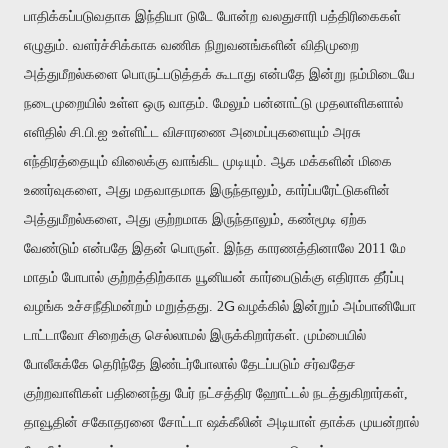
பாதிக்கப்படுவதாக இந்தியா டுடே போன்ற வலதுசாரி பத்திரிகைகள்
எழுதும். வளர்ச்சிக்காக வணிக நிறுவனங்களின் விதிமுறை
அத்துமீறல்களை பொருட்படுத்தக் கூடாது என்பதே இன்று நம்மிடையே
நடைமுறையில் உள்ள ஒரு வாதம். மேலும் பன்னாட்டு முதலாளிகளால்
எளிதில் சி.பி.ஐ உள்ளிட்ட விசாரணை அமைப்புகளையும் அரசு
எந்திரத்தையும் விலைக்கு வாங்கிட முடியும். ஆக மக்களின் மிகை
உணர்வுகளை, அது மதவாதமாக இருந்தாலும், கார்ப்பரேட்டுகளின்
அத்துமீறல்களை, அது குற்றமாக இருந்தாலும், கண்மூடி ஏற்க
வேண்டும் என்பதே இதன் பொருள். இந்த காரணத்தினாலே 2011 மே
மாதம் போபால் குற்றத்திற்காக யூனியன் கார்பைடுக்கு எதிராக தீர்ப்பு
G
வழங்க உச்சநீதிமன்றம் மறுத்தது. 2
வழக்கில் இன்றும் அம்பானியோ
டாட்டாவோ சிறைக்கு செல்லாமல் இருக்கிறார்கள். மும்பையில்
போலீசுக்கே தெரிந்தே இண்டர்போலால் தேடப்படும் சர்வதேச
குற்றவாளிகள் பதினைந்து பேர் நட்சத்திர ஹோட்டல் நடத்துகிறார்கள்,
தாவூதின் சகோதரனை சோட்டா ஷக்கீலின் அடியாள் தாக்க முயன்றால்