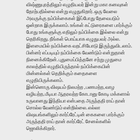
விஷ்ணுபுரத்திலும் எழுதியவர் இன்று மகா கனவுகள்
தோற்பதில்லை என்று எழுதுகிறார். ஒரு வேலை
அவருக்கு நம்பிக்கைகள் இப்போது தேவைபடும்
ஒன்றாக இருக்கலாம். உங்கள் கட்டுரைகளை பார்க்கும்
போது உங்களுக்கு எதிலும் நம்பிக்கை இல்லை என்று
தெரிகிறது. நீங்கள் பொய்யாக எழுதுபவர் அல்ல.
இளமையில் நம்பிக்கை வறட்சியோடு இருந்துவிடலாம்.
பின்னர் எப்படியும் நம்பிக்கை வேண்டும் என்றுதான்
நினைக்கிறேன். புதுமைப்பித்தனே சற்று முதுமை
காலத்தில் எழுதியிருந்தால் நம்பிக்கையின்
மின்னல்கள் தெறிக்கும் கதைகளை
எழுதியிருக்கலாம்.
இன்னொரு விஷயம் நிலமற்ற , பணமற்ற, வாழ
வழியற்ற, மீடியா ஆதரவற்ற கோடானு கோடி மக்களால்
உருவானது இந்தியா என்பதை அருந்ததி ராய் தான்
சொல்ல வேண்டும் என்றில்லை. எல்லா
விஷயங்களிலும் கார்ப்ரேட்டின் கைகளை பார்க்கும்
அருந்ததி ராய் தான் கார்ப்ரேட் சேனல்களில்
ஜொலிக்கிறார்.