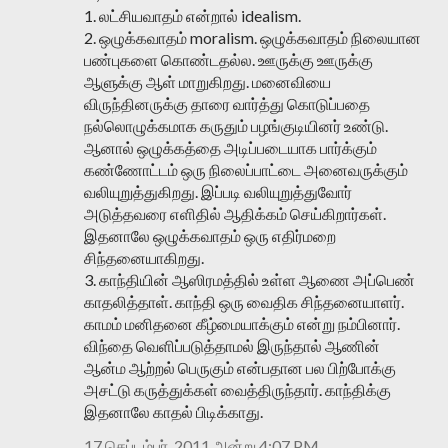
1. லட்சியவாதம் என்றால் idealism.
2. ஒழுக்கவாதம் moralism. ஒழுக்கவாதம் நிலையான
பண்புகளை கொண்டதல்ல. ஊருக்கு ஊருக்கு
ஆளுக்கு ஆள் மாறுகிறது. மனைவியை
விருந்தினருக்கு தாரை வார்த்து கொடுப்பதை
நல்லொழுக்கமாக கருதும் பழங்குடியினர் உண்டு.
ஆனால் ஒழுக்கத்தை அடிப்படையாக பார்க்கும்
கண்ணோட்டம் ஒரு நிலைப்பாட்டை அனைவருக்கும்
வலியுறுத்துகிறது. இப்படி வலியுறுத்துவோர்
அடுத்தவரை எளிதில் ஆதிக்கம் செய்கிறார்கள்.
இதனாலே ஒழுக்கவாதம் ஒரு எதிர்மறை
சிந்தனையாகிறது.
3. காந்தியின் ஆஸிரமத்தில் உள்ள ஆணை அப்பெண்
காதலித்தாள். காந்தி ஒரு வைதிக சிந்தனையாளர்.
காமம் மனிதனை கீழ்மையாக்கும் என்று நம்பினார்.
விந்தை வெளிப்படுத்தாமல் இருந்தால் ஆணின்
ஆன்ம ஆற்றல் பெருகும் என்பதான பல பிற்போக்கு
அசட்டு கருத்துக்கள் வைத்திருந்தார். காந்திக்கு
இதனாலே காதல் பிடிக்காது.
17 செப்டம்பர், 2011 அன்று 4:07 PM