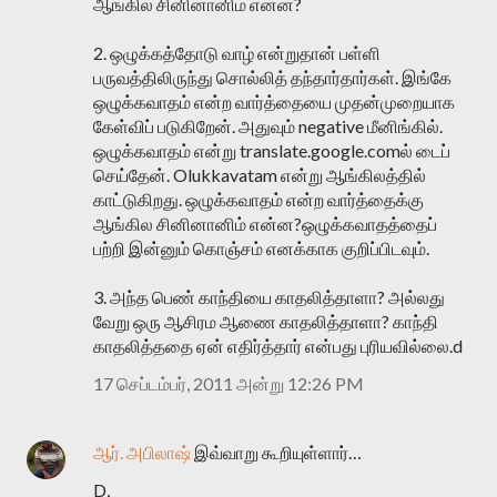
ஆங்கில சினினானிம் என்ன?
2. ஒழுக்கத்தோடு வாழ் என்றுதான் பள்ளி
பருவத்திலிருந்து சொல்லித் தந்தார்தார்கள். இங்கே
ஒழுக்கவாதம் என்ற வார்த்தையை முதன்முறையாக
கேள்விப் படுகிறேன். அதுவும் negative மீனிங்கில்.
ஒழுக்கவாதம் என்று translate.google.comல் டைப்
செய்தேன். Olukkavatam என்று ஆங்கிலத்தில்
காட்டுகிறது. ஒழுக்கவாதம் என்ற வார்த்தைக்கு
ஆங்கில சினினானிம் என்ன?ஒழுக்கவாதத்தைப்
பற்றி இன்னும் கொஞ்சம் எனக்காக குறிப்பிடவும்.
3. அந்த பெண் காந்தியை காதலித்தாளா? அல்லது
வேறு ஒரு ஆசிரம ஆணை காதலித்தாளா? காந்தி
காதலித்ததை ஏன் எதிர்த்தார் என்பது புரியவில்லை.d
17 செப்டம்பர், 2011 அன்று 12:26 PM
ஆர். அபிலாஷ்
இவ்வாறு கூறியுள்ளார்…
D,