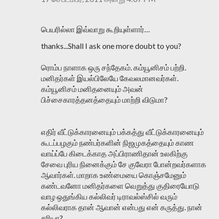
பெயரில்லா இவ்வாறு கூறியுள்ளார்…
thanks...Shall I ask one more doubt to you?
ரொம்ப நாளாக ஒரு சந்தேகம். கம்யூனிசம் பற்றி.
மனிதர்கள் இயல்பிலேயே கேவலமானவர்கள்.
கம்யூனிசம் மனிதனையும் அவன்
பிச்சைகாரத்தனத்தையும் மாற்றி விடுமா?
எதிர் வீட்டுக்காரனையும் பக்கத்து வீட்டுக்காரனையும்
கூடப்பழகும் நண்பர்களின் நிஜமுகத்தையும் காண
வாய்ப்பே கிடைக்காத அப்பிராணிதான் உலகிற்கு
சேவை புரிய நினைக்கும் சே குவேரா போன்றவர்களாக
ஆவார்கள். மாறாக உண்மையை கொஞ்சமேனும்
கண்டவனோ மனிதர்களை வெறுத்து குதிரையோடு
வாழ ஒதுங்கிய கல்லிவர் டிராவல்ஸ்சில் வரும்
கல்லிவராக தான் ஆவான் என்பது என் கருத்து. நான்
சரியா?