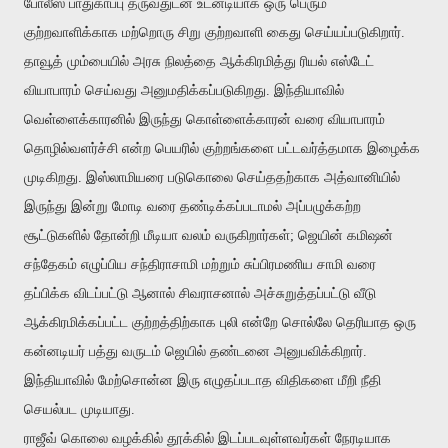
போலீஸ் பாதுகாப்பு தருவதுடன் உடனடியாக ஒரு பெரும்
குற்றவாளிக்காக மற்றொரு சிறு குற்றவாளி கைது செய்யப்படுகிறார்.
தாவூத் மும்பையில் அரசு நிலத்தை ஆக்கிரமித்து ரியல் எஸ்டேட்
வியாபாரம் செய்வது அனுமதிக்கப்படுகிறது. இந்தியாவில்
வெள்ளைக்காரனில் இருந்து கொள்ளைக்காரன் வரை வியாபாரம்
தொழில்வளர்ச்சி என்ற பெயரில் குற்றங்களை பட்டவர்த்தமாக இழைக்க
முடிகிறது. இஸ்லாமியரை படுகொலை செய்ததற்காக அத்வானியில்
இருந்து இன்று மோடி வரை தண்டிக்கப்படாமல் அப்பழுக்கற்ற
சூட்டுகளில் தோன்றி மீடியா வலம் வருகிறார்கள்; ஜெயின் கமிஷன்
சந்தேகம் எழுப்பிய சந்திராசாமி மற்றும் சுப்பிரமணிய சாமி வரை
தப்பிக்க விடப்பட்டு ஆனால் சிவராசனால் அச்சுறுத்தப்பட்டு வீடு
ஆக்கிரமிக்கப்பட்ட குற்றத்திற்காக புலி என்றே சொல்லே தெரியாத ஒரு
கன்னடியர் பத்து வருடம் ஜெயில் தண்டனை அனுபவிக்கிறார்.
இந்தியாவில் மேற்சொன்ன இரு எழுதப்படாத விதிகளை மீறி நீதி
செயல்பட முடியாது.
ராஜீவ் கொலை வழக்கில் தூக்கில் இடப்படவுள்ளவர்கள் நேரடியாக