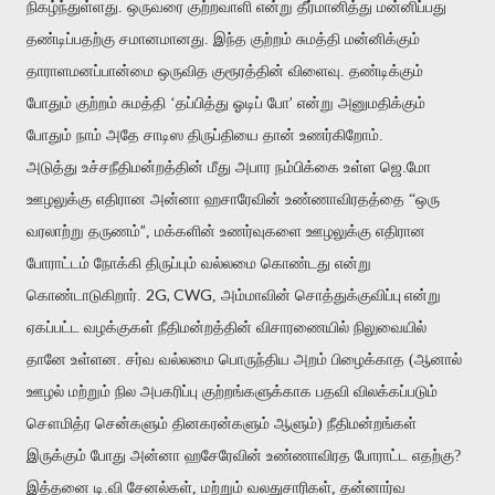
நிகழ்ந்துள்ளது. ஒருவரை குற்றவாளி என்று தீர்மானித்து மன்னிப்பது
தண்டிப்பதற்கு சமானமானது. இந்த குற்றம் சுமத்தி மன்னிக்கும்
தாராளமனப்பான்மை ஒருவித குரூரத்தின் விளைவு. தண்டிக்கும்
’
போதும் குற்றம் சுமத்தி ‘தப்பித்து ஓடிப் போ
என்று அனுமதிக்கும்
போதும் நாம் அதே சாடிஸ திருப்தியை தான் உணர்கிறோம்.
அடுத்து உச்சநீதிமன்றத்தின் மீது அபார நம்பிக்கை உள்ள ஜெ.மோ
ஊழலுக்கு எதிரான அன்னா ஹசாரேவின் உண்ணாவிரதத்தை “ஒரு
”
வரலாற்று தருணம்
, மக்களின் உணர்வுகளை ஊழலுக்கு எதிரான
போராட்டம் நோக்கி திருப்பும் வல்லமை கொண்டது என்று
2G, CWG
கொண்டாடுகிறார்.
, அம்மாவின் சொத்துக்குவிப்பு
என்று
ஏகப்பட்ட வழக்குகள் நீதிமன்றத்தின் விசாரணையில் நிலுவையில்
தானே உள்ளன. சர்வ வல்லமை பொருந்திய அறம் பிழைக்காத (ஆனால்
ஊழல் மற்றும் நில அபகரிப்பு குற்றங்களுக்காக பதவி விலக்கப்படும்
சௌமித்ர சென்களும் தினகரன்களும் ஆளும்) நீதிமன்றங்கள்
இருக்கும் போது அன்னா ஹசேரேவின் உண்ணாவிரத போராட்ட எதற்கு?
இத்தனை டி.வி சேனல்கள், மற்றும் வலதுசாரிகள், தன்னார்வ