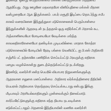
இரண்டு. ஒன்று பெரும்பான்மை மக்கள் மறைமுகமாக அநீதியை
ஆதரிப்பது. அது ஊழலோ மதவாதமோ விளிம்புநிலை மக்கள் மீதான
வன்முறையோ ஆக இருக்கலாம். பாபர் மசூதி இடிப்பை தொடர்ந்து சமீப
காலம் வரையிலான இந்துத்துவா படுகொலைகள் பெரும்பான்மை
இந்துக்களின் ஆதரவுடன் நடந்ததால் ஒரு எதிர்க்கட்சி அரசால் கூட
அத்வானியையோ மோடியையோ வேடிக்கை பார்த்த
காவலதிகாரிகளையோ தண்டிக்க முடியவில்லை. மாறாக கோத்ரா
படுகொலையில் மோடியின் நேரடி பங்கை வெளியிட்ட ஐ.பி.எஸ் அதிகாரி
சஞ்சீவ் பட் தற்காலிக பணிநீக்க செய்யப்பட்டு அவருக்கு எதிராக
பழைய வழக்கொன்று துடைத்தெடுக்கப்பட்டு நடக்கிறது.
இரண்டு, வளர்ச்சி என்ற பெயரில் வியாபார நிறுவனங்களுக்கு
ஆதரவான சலுகை மனப்பான்மை. அதிகார வர்க்கத்தினரை நீதியின்
பெயரால் அதிகமாக தொந்தரவு செய்யக்கூடாது என்பது இங்கு
மீடியாவும் அரசியல்வாதிகளும் முன்வைக்கும் நிலைப்பாடு.
கார்ப்பரேட்டுகளுக்கு எதிராக எந்த நியாய நடவடிக்கை
எடுக்கப்பட்டாலும் அதனால் இந்தியாவின் வணிக வளர்ச்சி