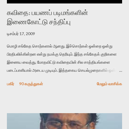
கவிதை: பயணப் படிமங்களின்
இணைகோட்டு சந்திப்பு
டிசம்பர் 17, 2009
மொழி சங்கேத சொற்களால் ஆனது. இச்சொற்கள் ஒன்றை ஒன்று
பிரதிபலிக்கின்றன என்று நமக்கு தெரியும். இந்த சங்கேதக் குறிகளை
இணைய வைத்து, மோதவிட்டு கவிதையின் சில சாத்தியங்களை
படைப்பாளியால் அடைய முடியும். இத்தகைய செயல்முறைகளில் ஒன்றை
தேடிக் கண்டுபிடிப்பது தான் இக்கட்டுரையின் நோக்கம். பள்ளிக்
பகிர்
90 கருத்துகள்
மேலும் வாசிக்க
காலத்தில் ஜாலவித்தைக்காரர்கள் வந்து போன பின் அவர்களின்
சூட்சுமத்தை கண்டுபிடித்து விட்டதாய் அந்தரங்கமாய் மட்டும்
குசுகுசுத்துக் கொள்வோம். அடுத்த முறை வரும் போது மர்மம் விலகாமல்
அதிக ஆர்வமுடன் அவரை சூழ்ந்து கொள்வோம். அறிதல் மர்மத்தை
அதிகமாக்கும். கொல்லாது. ஒரு கனவை மீட்டெடுப்பதன் நோக்கம்
என்னவாக இருக்கும்? கவிதையின் அரூப இயக்கத்தை பொதுவயமாக