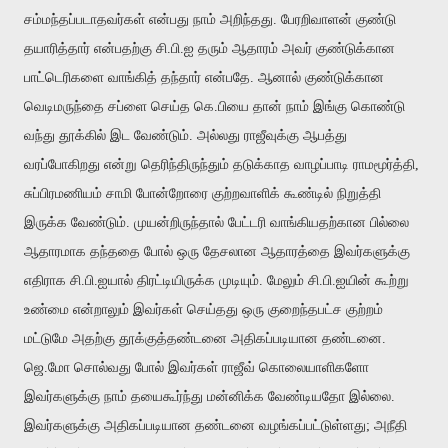
சம்மந்தப்படாதவர்கள் என்பது நாம் அறிந்தது. பேரறிவாளன் குண்டு
தயாரித்தார் என்பதற்கு சி.பி.ஐ தரும் ஆதாரம் அவர் குண்டுக்கான
பாட்டெரிகளை வாங்கித் தந்தார் என்பதே. ஆனால் குண்டுக்கான
வெடிமருந்தை சப்ளை செய்த கெ.பியை தான் நாம் இங்கு கொண்டு
வந்து தூக்கில் இட வேண்டும். அல்லது ராஜீவுக்கு ஆபத்து
வரப்போகிறது என்று தெரிந்திருந்தும் தடுக்காத வாழப்பாடி ராமமூர்த்தி,
சுப்பிரமணியம் சாமி போன்றோரை குற்றவாளிக் கூண்டில் நிறுத்தி
இருக்க வேண்டும். முயன்றிருந்தால் பேட்டரி வாங்கியதற்கான பில்லை
ஆதாரமாக தந்ததை போல் ஒரு தேசலான ஆதாரத்தை இவர்களுக்கு
எதிராக சி.பி.ஐயால் திரட்டியிருக்க முடியும். மேலும் சி.பி.ஐயின் கூற்று
உண்மை என்றாலும் இவர்கள் செய்தது ஒரு குறைந்தபட்ச குற்றம்
மட்டுமே அதற்கு தூக்குத்தண்டனை அதிகப்படியான தண்டனை.
ஜெ.மோ சொல்வது போல் இவர்கள் ராஜீவ் கொலையாளிகளோ
இவர்களுக்கு நாம் தயைகூர்ந்து மன்னிக்க வேண்டியதோ இல்லை.
இவர்களுக்கு அதிகப்படியான தண்டனை வழங்கப்பட்டுள்ளது; அநீதி