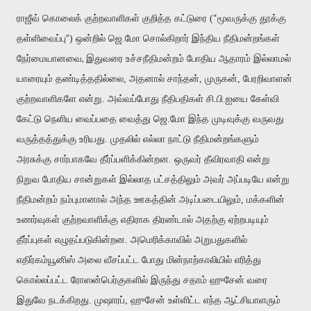
“
ராஜீவ் கொலைக் குற்றவாளிகள் குறித்த கட்டுரை (
மூவருக்கு தூக்கு
”
தள்ளிவைப்பு
) ஒன்றில் ஜெ.மோ சொல்கிறார் இந்திய நீதிமன்றங்கள்
,
நேர்மையானவை
இதுவரை உச்சநீதிமன்றம் போதிய ஆதாரம் இல்லாமல்
யாரையும் தண்டித்ததில்லை, அதனால் சாந்தன், முருகன், பேரறிவாளன்
குற்றவாளிகளே என்று. அவ்வப்போது நீதிபதிகள் சி.பி.ஐயை கேள்வி
கேட்டு நெளிய வைப்பதை வைத்து ஜெ.மோ இந்த முடிவுக்கு வருவது
வருத்தத்துக்கு உரியது.
முதலில் எல்லா நாட்டு நீதிமன்றங்களும்
அரசுக்கு சார்பாகவே தீர்ப்பளிக்கின்றன. ஒருவர் தீவிரவாதி என்று
நிறுவ போதிய சான்றுகள் இல்லாத பட்சத்திலும் அவர் அப்படியே என்று
நீதிமன்றம் நம்புமானால் அந்த ஊகத்தின் அடிப்படையிலும், மக்களின்
உணர்வுகள் குற்றவாளிக்கு எதிராக திரண்டால் அதற்கு ஏற்றபடியும்
தீர்ப்புகள் எழுதப்படுகின்றன. அமெரிக்காவில் அறுபதுகளில்
எதிர்கம்யூனிஸ் அலை வீசப்பட்ட போது மின்நாற்காலியில் எரித்து
கொல்லப்பட்ட ரோஸன்பெர்குகளில் இருந்து சதாம் ஹுசேன் வரை
இதுவே நடக்கிறது. முஷாரப், ஹுசேன் உள்ளிட்ட எந்த ஆட்சியாளரும்