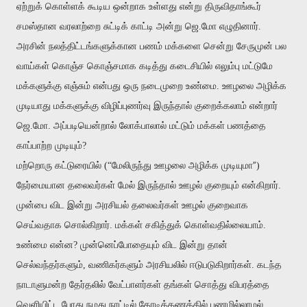
ஏற்றுக் கொள்ளக் கூடிய ஒன்றாக உள்ளது என்று திருவிதாங்கூர்
சமஸ்தான வரலாற்றை சுட்டிக் காட்டி அன்று ஜெ.மோ எழுதினார்.
அரசின் நலத்திட்டங்களுக்கான பணம் மக்களை சென்று சேருமுன் பல
வாய்கள் கொஞ்ச கொஞ்சமாக கடித்து கடைசியில் எலும்பு மட்டுமே
மக்களுக்கு எஞ்சும் என்பது ஒரு நடைமுறை உண்மை. ஊழலை அழிக்க
முடியாது மக்களுக்கு விழிப்புணர்வு இருந்தால் குறைக்கலாம் என்றார்
ஜெ.மோ. அப்படியென்றால் லோக்பாலால் மட்டும் மக்கள் பணத்தை
காப்பாற்ற முடியும்?
”
மற்றொரு கட்டுரையில் (“மேலிருந்து ஊழலை அழிக்க முடியுமா
)
நேர்மையான தலைவர்கள் மேல் இருந்தால் ஊழல் குறையும் என்கிறார்.
முன்பை விட இன்று அரசியல் தலைவர்கள் ஊழல் குறைவாக
செய்வதாக சொல்கிறார். மக்கள் சகித்துக் கொள்வதில்லையாம்.
உண்மை என்ன? முன்னெப்போதையும் விட இன்று தான்
செல்வந்தர்களும், வணிகர்களும் அரசியலில் ஈடுபடுகிறார்கள். கடந்த
நாடாளுமன்ற தேர்தலில் வேட்பாளர்கள் தங்கள் சொத்து விபரத்தை
வெளியிட்ட போது நமது நாட்டில் கோடிக்கணக்கில் பணமில்லாமல்