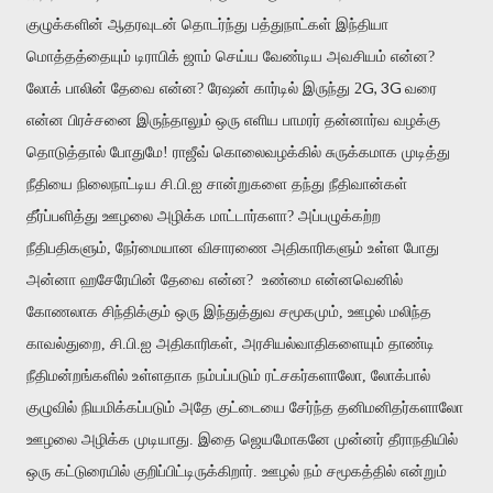
குழுக்களின் ஆதரவுடன் தொடர்ந்து பத்துநாட்கள் இந்தியா
மொத்தத்தையும் டிராபிக் ஜாம் செய்ய வேண்டிய அவசியம் என்ன?
G, 3G
லோக் பாலின் தேவை என்ன? ரேஷன் கார்டில் இருந்து 2
வரை
என்ன பிரச்சனை இருந்தாலும் ஒரு எளிய பாமரர் தன்னார்வ வழக்கு
தொடுத்தால் போதுமே! ராஜீவ் கொலைவழக்கில் சுருக்கமாக முடித்து
நீதியை நிலைநாட்டிய சி.பி.ஐ சான்றுகளை தந்து நீதிவான்கள்
தீர்ப்பளித்து ஊழலை அழிக்க மாட்டார்களா? அப்பழுக்கற்ற
நீதிபதிகளும், நேர்மையான விசாரணை அதிகாரிகளும் உள்ள போது
அன்னா ஹசேரேயின் தேவை என்ன?
உண்மை என்னவெனில்
கோணலாக சிந்திக்கும் ஒரு இந்துத்துவ சமூகமும், ஊழல் மலிந்த
காவல்துறை, சி.பி.ஐ அதிகாரிகள், அரசியல்வாதிகளையும் தாண்டி
நீதிமன்றங்களில் உள்ளதாக நம்பப்படும் ரட்சகர்களாலோ, லோக்பால்
குழுவில் நியமிக்கப்படும் அதே குட்டையை சேர்ந்த தனிமனிதர்களாலோ
ஊழலை அழிக்க முடியாது. இதை ஜெயமோகனே முன்னர் தீராநதியில்
ஒரு கட்டுரையில் குறிப்பிட்டிருக்கிறார். ஊழல் நம் சமூகத்தில் என்றும்