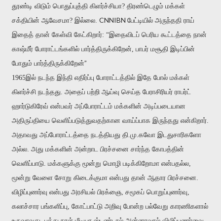
தூண்டி விடும் பொதுப்புத்தி கிளர்ச்சியா? திரண்டெழும் மக்கள்
CNNIBN
சக்தியின் ஆவேசமா? இல்லை.
பேட்டியில் அருந்ததி ராய்
இதைத் தான் கேள்வி கேட்கிறார்: “இதைவிடப் பெரிய கூட்டத்தை நான்
காஷ்மீர் போராட்டங்களில் பார்த்திருக்கிறேன், பாபர் மசூதி இடிப்பின்
”
போதும் பார்த்திருக்கிறேன்
1965இல் நடந்த இந்தி எதிர்ப்பு போராட்டத்தில் இதே போல் மக்கள்
கிளர்ச்சி நடந்தது. அதைப் பற்றி ஆய்வு செய்த பேராசிரியர் ராபர்ட்
ஹார்டுகிரேவ் என்பவர் அப்போராட்டம் மக்களின் அடிப்படையான
அதிருப்தியை வெளிப்படுத்துவதற்கான வாய்ப்பாக இருந்தது என்கிறார்.
அதாவது அப்போராட்டத்தை நடத்தியது தி.மு.கவோ இடதுசாரிகளோ
அல்ல. அது மக்களின் அன்றாட பிரச்சனை சார்ந்த கோபத்தின்
வெளிப்பாடு. மக்களுக்கு மூன்று மொழி படிக்கிறோமா என்பதல்ல,
மூன்று வேளை சோறு கிடைக்குமா என்பது தான் ஆதார பிரச்சனை.
விழிப்புணர்வு என்பது அரசியல் பிரக்ஞை, சமூகப் பொறுப்புணர்வு,
கலாச்சார பங்களிப்பு, கோட்பாட்டு அறிவு போன்ற பல்வேறு காரணிகளால்
உருவாவது. பத்து நாள் மீடியா ஸ்டண்டால் அன்னாவால் விழிப்புணர்வை