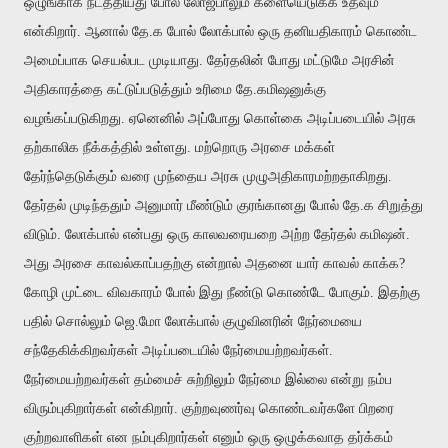
ஒழுங்காக நடத்தியது போல் லோஜ்பாலும் களையெடுக்க உதவும்
என்கிறார். ஆனால் தே.க போல் லோக்பால் ஒரு தனியதிகாரம் கொண்ட
அமைப்பாக செயல்பட முடியாது. தேர்தலின் போது மட்டுமே அரசின்
அதிகாரத்தை கட்டுப்படுத்தும் உரிமை தே.கமிஷனுக்கு
வழங்கப்படுகிறது. ஏனெனில் அப்போது கொள்கை அடிப்படையில் அரசு
தற்காலிக நீக்கத்தில் உள்ளது. மற்றொரு அரசை மக்கள்
தேர்ந்தெடுக்கும் வரை முந்தைய அரசு முழுஅதிகாரமற்றதாகிறது.
தேர்தல் முடிந்ததும் அனுமார் மீண்டும் குரங்கானது போல் தே.க சிறுத்து
விடும். லோக்பால் என்பது ஒரு காலவரையறை அற்ற தேர்தல் கமிஷன்.
அது அரசை காவல்காப்பதற்கு என்றால் அதனை யார் காவல் காக்க?
கோழி முட்டை விவகாரம் போல் இது நீண்டு கொண்டே போகும். இதற்கு
பதில் சொல்லும் ஜெ.மோ லோக்பால் குழுவினரின் நேர்மையை
சந்தேகிக்கிறவர்கள் அடிப்படையில் நேர்மையற்றவர்கள்.
நேர்மையற்றவர்கள் தம்மைச் சுற்றிலும் நேர்மை இல்லை என்று நம்ப
விரும்புகிறார்கள் என்கிறார். குற்றவுணர்வு கொண்டவர்களே பிறரை
குற்றவாளிகள் என நம்புகிறார்கள் எனும் ஒரு ஒழுக்கவாத தர்க்கம்