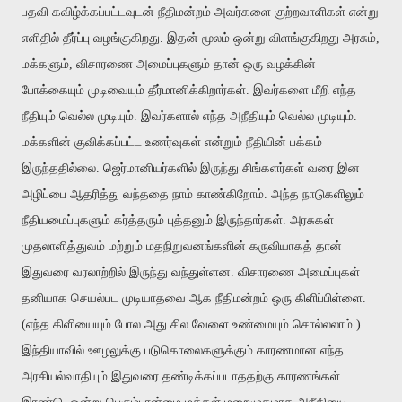
பதவி கவிழ்க்கப்பட்டவுடன் நீதிமன்றம் அவர்களை குற்றவாளிகள் என்று
எளிதில் தீர்ப்பு வழங்குகிறது. இதன் மூலம் ஒன்று விளங்குகிறது அரசும்,
மக்களும், விசாரணை அமைப்புகளும் தான் ஒரு வழக்கின்
போக்கையும் முடிவையும் தீர்மானிக்கிறார்கள். இவர்களை மீறி எந்த
நீதியும் வெல்ல முடியும். இவர்களால் எந்த அநீதியும் வெல்ல முடியும்.
மக்களின் குவிக்கப்பட்ட உணர்வுகள் என்றும் நீதியின் பக்கம்
இருந்ததில்லை. ஜெர்மானியர்களில் இருந்து சிங்களர்கள் வரை இன
அழிப்பை ஆதரித்து வந்ததை நாம் காண்கிறோம். அந்த நாடுகளிலும்
நீதியமைப்புகளும் கர்த்தரும் புத்தனும் இருந்தார்கள். அரசுகள்
முதலாளித்துவம் மற்றும் மதநிறுவனங்களின் கருவியாகத் தான்
இதுவரை வரலாற்றில் இருந்து வந்துள்ளன. விசாரணை அமைப்புகள்
தனியாக செயல்பட முடியாதவை ஆக நீதிமன்றம் ஒரு கிளிப்பிள்ளை.
(எந்த கிளியையும் போல அது சில வேளை உண்மையும் சொல்லலாம்.)
இந்தியாவில் ஊழலுக்கு படுகொலைகளுக்கும் காரணமான எந்த
அரசியல்வாதியும் இதுவரை தண்டிக்கப்படாததற்கு காரணங்கள்