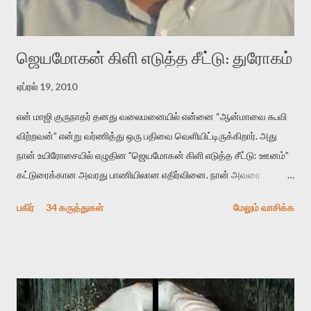
“காலை வணக்கங்கள்” எனும் ஒரு கவிதையில் சொருகப் போகிறோம்.
முதலில் கருவியை பழகுவோம். அன்றாட மொழியில் ஒன்று ம...
ஜெயமோகன் கிளி எடுத்த சீட்டு: துரோகம்
ஏப்ரல் 19, 2010
என் மாஜி குருநாதர் தனது வலைமனையில் என்னை “ஆன்மாவை கூவி
விற்றவன்” என்று வர்ணித்து ஒரு பதிவை வெளியிட்டிருக்கிறார். அது
நான் உயிரோசையில் எழுதின ”ஜெயமோகன் கிளி எடுத்த சீட்டு: ஊனம்”
கட்டுரைக்கான அவரது பாணியிலான எதிர்வினை. நான் அவரை
விமர்சிக்க காரணமே எனது தன்னிரக்கம் என்கிறார். ஜெயமோகனின்
பகிர்
34 கருத்துகள்
மேலும் வாசிக்க
பதிவை படித்த நண்பர்கள் பலரும் அவருக்காக இரக்கப்பட்டார்கள்.
உதாரணமாக கல்லூரிப் பேராசிரியர் ஒருவர் என்பவர் சொன்னார்:
“ஜெயமோகன் இன்றோரு தனிநபராக உயிர்மை போன்றோரு பெரும்
அமைப்புக்கு எதிராக இயங்க வேண்டி உள்ளது. அந்த பதற்றத்தை அவர்
தனது இணையதளத்திலே தொடர்ந்து பதிவு செய்கிறார். உயிர்மை
இன்னும் சில வருடங்களுக்கு தனக்கு எதிராக எழுத்தாளர்களை ஏவி