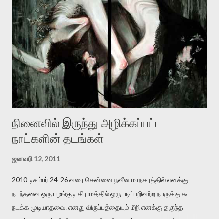
விட்டபடி இருக்கும் என்று ஒரு அச்சத்தை வெளிப்படுத்தியபடி
இருக்கிறார். அவர் கடுமையான பாதுகாப்பின்மை மனநிலையில் உள்ளார்.
உயிர்மை அவரை தாக்க உத்தேசித்தாலும் இல்லை என்றாலும்
ஜெயமோகன் அந்த பிரமையால் தொடர்ந்து அச்சுறுத்தலுக்கு உள்ளாகி
உள்ளார். உங்களை பற்றின இந்த தாக்குதல் கூட இதன் வெளிப்பாடு தான்”.
உண்மையே! ராக்கி படத்தில் குத்துச்சண்டை வீரராக வரும் சில்வெஸ்டர்
ஓரிடத்தில் சொல்வார்: ...
நினைவில் இருந்து அழிக்கப்பட்ட
நாட்களின் தடங்கள்
ஜனவரி 12, 2011
2010 டிசம்பர் 24-26 வரை சென்னை நவீன மாநகரத்தில் எனக்கு
நடந்தவை ஒரு பழங்குடி கிராமத்தில் ஒரு படிப்பறிவற்ற நபருக்கு கூட
நடக்க முடியாதவை. எனது விருப்பத்தையும் மீறி எனக்கு தகுந்த