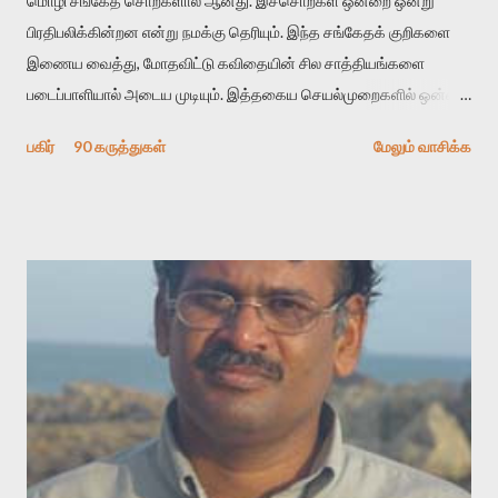
மொழி சங்கேத சொற்களால் ஆனது. இச்சொற்கள் ஒன்றை ஒன்று
பிரதிபலிக்கின்றன என்று நமக்கு தெரியும். இந்த சங்கேதக் குறிகளை
இணைய வைத்து, மோதவிட்டு கவிதையின் சில சாத்தியங்களை
படைப்பாளியால் அடைய முடியும். இத்தகைய செயல்முறைகளில் ஒன்றை
தேடிக் கண்டுபிடிப்பது தான் இக்கட்டுரையின் நோக்கம். பள்ளிக்
பகிர்
90 கருத்துகள்
மேலும் வாசிக்க
காலத்தில் ஜாலவித்தைக்காரர்கள் வந்து போன பின் அவர்களின்
சூட்சுமத்தை கண்டுபிடித்து விட்டதாய் அந்தரங்கமாய் மட்டும்
குசுகுசுத்துக் கொள்வோம். அடுத்த முறை வரும் போது மர்மம் விலகாமல்
அதிக ஆர்வமுடன் அவரை சூழ்ந்து கொள்வோம். அறிதல் மர்மத்தை
அதிகமாக்கும். கொல்லாது. ஒரு கனவை மீட்டெடுப்பதன் நோக்கம்
என்னவாக இருக்கும்? கவிதையின் அரூப இயக்கத்தை பொதுவயமாக
வடிக்க முயல்வதும் அதற்கே. கோயில் கருவறையின்
மென்வெளிச்சத்தில் நுண்பேசியின் படக்கருவியை இயக்கி சாத்தி
வைத்து விட்டு இயக்கத்தை அறிவோம். அறிதல் அபச்சாரமில்லை.
பயணப் படிமம் என்பது காக்னிடிவ் பொயடிக்ஸ் எனும் சமகால
விமர்சனத்தின் ஒரு முக்கிய கருவி. இக்கருவியை மனுஷ்யபுத்திரனின்