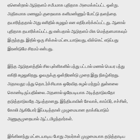
ஏனென்றால் ஆடுதளம் சமீபமாக புதிதாக அமைக்கப்பட்ட ஒன்று.
அதிகமாக மணலும் குறைவாக களிமண்ணும் போட்டு தளத்தை
தயாரித்ததால் அது எளிதில் சுழலும் என எதிர்பார்க்கப்பட்டது. ஆனால்
புதிதாக தயாரிக்கப்பட்டது என்பதால் ஆடுதளம் மிக மெத்தனமாகவும்
இருந்தது. இதில் ஒரு சிக்கல் மட்டையாடுவது, விக்கெட் எடுப்பது
இரண்டுமே சிரமம் என்பது.
இந்த ஆடுதளத்தில் சில புள்ளிகளில் பந்து பட்டால் மணல் பெயர பந்து
எகிறி சுழலுகிறது. ஓவருக்கு ஒன்றிரண்டு முறை இது நிகழ்கிறது.
அதாவதூ பந்து தொடர்ச்சியாக ஒரேவித சுழல் மற்றும் துள்ளலை
கொண்டிருப்பதில்லை. அதனால் ஒரேயடியாக அடித்தாடுவதோ
தடுத்தாடுவதே ஆபத்தானது. இந்தியாவின் சேவாக், காம்பிர், சச்சின்,
கோலி ஆகியோர் இப்படித்தான் முழுமையான தாக்கியாடும்
அணுகுமுறையால் ஆட்டமிழந்தார்கள்.
இங்கிலாந்து மட்டையாடிய போது அவர்கள் முழுமையாக தடுத்தாடிய