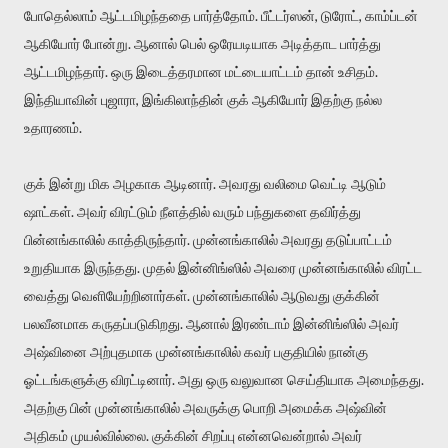
போதெல்லாம் ஆட்டமிழந்ததை பார்த்தோம். பீட்டர்ஸன், டுரோட், காம்ப்டன்
ஆகியோர் போன்று. ஆனால் பெல் ஒரேயடியாக அடித்தாட பார்த்து
ஆட்டமிழந்தார். ஒரு இடைத்தரமான மட்டையாட்டம் தான் உசிதம்.
இந்தியாவின் புஜாரா, இங்கிலாந்தின் குக் ஆகியோர் இதற்கு நல்ல
உதாரணம்.
குக் இன்று மிக அழகாக ஆடினார். அவரது வலிமை வெட்டி ஆடும்
ஷாட்கள். அவர் விரட்டும் நீளத்தில் வரும் பந்துகளை தவிர்த்து
பின்னங்காலில் காத்திருந்தார். முன்னங்காலில் அவரது தடுப்பாட்டம்
உறுதியாக இருந்தது. முதல் இன்னிங்ஸில் அவரை முன்னங்காலில் விரட்ட
வைத்து வெளியேற்றினார்கள். முன்னங்காலில் ஆடுவது குக்கின்
பலவீனமாக கருதப்படுகிறது. ஆனால் இரண்டாம் இன்னிங்ஸில் அவர்
அஷ்வினை அற்புதமாக முன்னங்காலில் கவர் பகுதியில் நான்கு
ஓட்டங்களுக்கு விரட்டினார். அது ஒரு வலுவான செய்தியாக அமைந்தது.
அதற்கு பின் முன்னங்காலில் அவருக்கு பொறி அமைக்க அஷ்வின்
அதிகம் முயல்வில்லை. குக்கின் சிறப்பு என்னவென்றால் அவர்