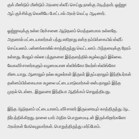
குக் மீண்டும் மீண்டும் அவரை ஸ்வீப் செய்து நான்கு அடித்தார். ஓஜ்ஜா
ஆப் குச்சிக்கு வெளியே போட்டால் அவர் வெட்டி ஆடினார்.
ஓஜ்ஜாவுக்கு உள்ள பிரச்சனை ஆடுதளம் மெத்தனமாக உள்ளதே.
அதனால் மட்டையாளர்கள் பந்து எகிறாது என்ற நம்பிக்கையில் ஸ்வீப்
செய்யலாம். பன்னங்காலில் காத்திருந்து வெட்டலாம். அந்தளவுக்கு நேரம்
உள்ளது. மேலும் எல்லா பந்துகளை இத்தளத்தில் சுழல்வதும் இல்லை.
வேகவீச்சாளர்களும் வழமையான ஸ்விங்கோ ரிவர்ஸ் ஸ்விங்கோ
கிடையாது. ஆனாலும் நல்ல சுழலர்கள் இருவர் இருப்பதாலும் இந்தியர்கள்
தன்னம்பிக்கையாக சுழலை மட்டையாடுவார்கள் என்பதாலும் இந்த
முதல் டெஸ்டை இதுவரை இந்தியா ஆதிக்கம் செலுத்தியது.
இந்த ஆடுதளம் மட்டையாளம், வீச்சாளர் இருவரையும் காத்திருந்து ஆட
நிர்பந்திக்கிறது. நாளை யார் அதிக பொறுமையுடன் இருக்கிறார்களோ
அவர்கள் மேலெழுவார்கள். பொறுத்திருந்து பார்ப்போம்.