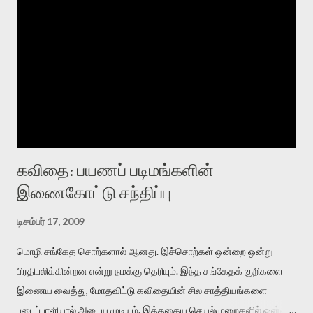
கவிதை: பயணப் படிமங்களின்
இணைகோட்டு சந்திப்பு
டிசம்பர் 17, 2009
மொழி சங்கேத சொற்களால் ஆனது. இச்சொற்கள் ஒன்றை ஒன்று
பிரதிபலிக்கின்றன என்று நமக்கு தெரியும். இந்த சங்கேதக் குறிகளை
இணைய வைத்து, மோதவிட்டு கவிதையின் சில சாத்தியங்களை
படைப்பாளியால் அடைய முடியும். இத்தகைய செயல்முறைகளில் ஒன்றை