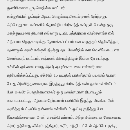
துணிச்சலாக முடிவெடுக்க மாட்டார்.
கங்குலியின் ஓய்வும் மீடியா நெருக்கடியினால் தான் நேர்ந்தது.
அப்போது ஊடகங்களில் தோன்றிய ஸ்ரீகாந்த் கங்குலி போன்ற ஒரு
மகத்துவமான தியாகி எவ்வாறு டி.வி, பத்திரிகை விமர்சனங்களில்
அநியாய நெருக்கடிக்கு ஆளாக்கப்பட்டார் என வருத்தம் தெரிவித்தார்.
ஆனாலும் அவர் கங்குலி நீடித்து ஆட வேண்டும் என வெளிப்படையாக
சொல்லவும் மாட்டார். லஷ்மண் விசயத்திலும் இவ்வாறே நடந்தது.
சச்சின் ஓய்வையாவது அவர் ஒழுங்காக கையாள்வார் என
எதிர்பார்க்கப்பட்டது. சச்சின் 15 வயதில் பாகிஸ்தான் பயணம் போன
போது அணித்தலைவராக இருந்தது ஸ்ரீகாந்த் என்பதால் சச்சினிடம்
பேச அவரே பொருத்தமானவர் ஒரு பலவீனமான நியாயமும்
வைக்கப்பட்டது. ஆனால் தேர்வாளர் பணியில் இருந்து விலகிய பின்
அளித்த பேட்டியில் தன்னால் சச்சினிடம் ஓய்வு குறித்து பேச
இயலவில்லை என அவர் சொல்லி உள்ளார். அந்த சிக்கலான வேலையை
அவர் தற்போது விக்ரம் ரத்தோர், கரீம், சந்தீப் பட்டேல் ஆகியோருக்கு