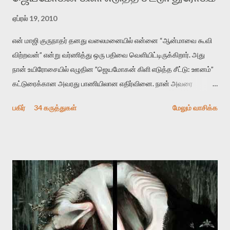
ஏப்ரல் 19, 2010
என் மாஜி குருநாதர் தனது வலைமனையில் என்னை “ஆன்மாவை கூவி
விற்றவன்” என்று வர்ணித்து ஒரு பதிவை வெளியிட்டிருக்கிறார். அது
நான் உயிரோசையில் எழுதின ”ஜெயமோகன் கிளி எடுத்த சீட்டு: ஊனம்”
கட்டுரைக்கான அவரது பாணியிலான எதிர்வினை. நான் அவரை
விமர்சிக்க காரணமே எனது தன்னிரக்கம் என்கிறார். ஜெயமோகனின்
பகிர்
34 கருத்துகள்
மேலும் வாசிக்க
பதிவை படித்த நண்பர்கள் பலரும் அவருக்காக இரக்கப்பட்டார்கள்.
உதாரணமாக கல்லூரிப் பேராசிரியர் ஒருவர் என்பவர் சொன்னார்:
“ஜெயமோகன் இன்றோரு தனிநபராக உயிர்மை போன்றோரு பெரும்
அமைப்புக்கு எதிராக இயங்க வேண்டி உள்ளது. அந்த பதற்றத்தை அவர்
தனது இணையதளத்திலே தொடர்ந்து பதிவு செய்கிறார். உயிர்மை
இன்னும் சில வருடங்களுக்கு தனக்கு எதிராக எழுத்தாளர்களை ஏவி
விட்டபடி இருக்கும் என்று ஒரு அச்சத்தை வெளிப்படுத்தியபடி
இருக்கிறார். அவர் கடுமையான பாதுகாப்பின்மை மனநிலையில் உள்ளார்.
உயிர்மை அவரை தாக்க உத்தேசித்தாலும் இல்லை என்றாலும்