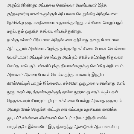
அரும்பி நிற்கிறது: அப்பாவை கொல்லவா வேண்டாமா? இந்த
குற்றவுணர்வு மகன்களுக்குள் அப்பாவை வெறுக்கிற அதேவேளை
நேசிக்கிற ஒரு மனநிலையை உருவாக்குகிறது. சச்சினை வெறுப்பதும்
மறுப்பதும் ஒருவித கசப்பை ஏற்படுத்துகிறது.
நமக்கு எல்லாம் பிரியமான அதேவேளை தற்போது தனது மோசமான
ஆட்டத்தால் அணியை கீழுக்கு தள்ளுகிற சச்சினை போகச் சொல்லவா
வேண்டாமா? அப்படிச் சொல்வது அவர் நம் கிரிக்கெட்டுக்கு இதுவரை
செய்த மாபெரும் பங்களிப்புக்கு தியாகங்களுக்கு செய்கிற அநியாயம்
அல்லவா? அவரை போகச் சொல்வதற்கு ஈடானவர் இந்திய
கிரிக்கெட்டில் யாரும் இல்லையே. சச்சினே ஒருமுறை சொன்னது போல்
நூறு சதம் அடித்தவர்களுக்குத் தானே நூறாவது சதம் அடிப்பதன்
நெருக்கடியும் சிரமமும் புரியும். சச்சினை போன்று அல்லாத ஒருவரால்
அவரது நேரம் நெருங்கி விட்டது என எவ்வாறு உறுதியாக கணிக்க
முடியும்? சச்சினை விமர்சனம் செய்யும் உரிமை இந்தியாவில்
யாருக்குமே இல்லையே! இருபத்தைந்து ஆண்டுகள் ஆடி பங்களிப்பு