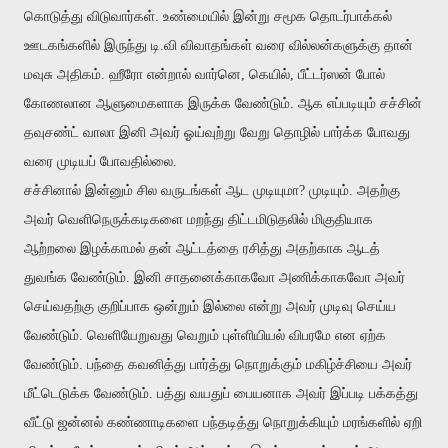
கொடுத்து விடுவார்கள். உண்மையில் இன்று சமூக தொடர்பாக்கல்
ஊடகங்களில் இருந்து டி.வி விவாதங்கள் வரை வில்லன்களுக்கு தான்
மவுசு அதிகம். ஹீரோ என்றால் வார்னெ, கெயில், பீட்டர்ஸன் போல்
கோணலான ஆளுமைகளாக இருக்க வேண்டும். ஆக எப்படியும் சச்சின்
தவுசண்ட் வாலா இனி அவர் ஓய்வுற்று வேறு தொழில் பார்க்க போவது
வரை முடியப் போவதில்லை.
சச்சினால் இன்னும் சில வருடங்கள் ஆட முடியுமா? முடியும். அதற்கு
அவர் வெளிநெருக்கடிகளை மறந்து திட்டமிடுதலில் மிகுதியாக
ஆற்றலை இழக்காமல் தன் ஆட்டத்தை ரசித்து அதற்காக ஆடத்
துவங்க வேண்டும். இனி சாதனைக்காகவோ அணிக்காகவோ அவர்
செய்வதற்கு குறிப்பாக ஒன்றும் இல்லை என்று அவர் முடிவு செய்ய
வேண்டும். வெளியேறுவது வெறும் புள்ளியியல் விபரமே என ஏற்க
வேண்டும். பந்தை கவனித்து பார்த்து நொறுக்கும் மகிழ்ச்சியை அவர்
மீட்டெடுக்க வேண்டும். பத்து வயதுப் பையனாக அவர் இப்படி பக்கத்து
வீட்டு ஜன்னல் கண்ணாடிகளை பந்தடித்து நொறுக்கியும் மரங்களில் ஏறி