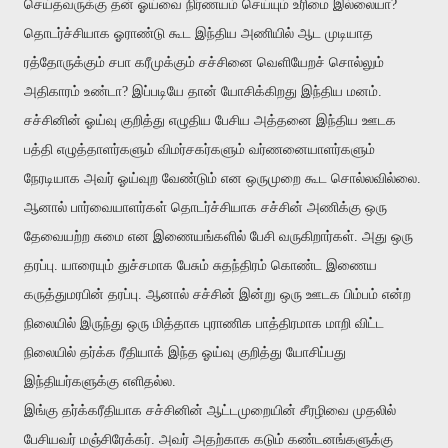
செய்தவருக்கு தன் ஓய்வை நிர்ணயம் செய்யும் உரிமை இல்லையா?
தொடர்ச்சியாக ஓராண்டு கூட இந்திய அணியில் ஆட முடியாத
ரத்தோருக்கும் சபா கரீமுக்கும் சச்சினை வெளியேறச் சொல்லும்
அதிகாரம் உண்டா? இப்படியே தான் யோசிக்கிறது இந்திய மனம்.
சச்சினின் ஓய்வு குறித்து எழுதிய பேசிய அத்தனை இந்திய ஊடக
பத்தி எழுத்தாளர்களும் விமர்சகர்களும் வர்ணனையாளர்களும்
நேரடியாக அவர் ஓய்வுற வேண்டும் என ஒருமுறை கூட சொல்லவில்லை.
ஆனால் பார்வையாளர்கள் தொடர்ச்சியாக சச்சின் அணிக்கு ஒரு
தேவையற்ற சுமை என இணையங்களில் பேசி வருகிறார்கள். அது ஒரு
தரப்பு. யாரையும் துச்சமாக பேசும் சுதந்திரம் கொண்ட இணைய
கருத்துமரபின் தரப்பு. ஆனால் சச்சின் இன்று ஒரு ஊடக பிம்பம் என்ற
நிலையில் இருந்து ஒரு மித்தாக புராணிக பாத்திரமாக மாறி விட்ட
நிலையில் தர்க்க ரீதியாக் இந்த ஓய்வு குறித்து யோசிப்பது
இந்தியர்களுக்கு எளிதல்ல.
இங்கு தர்க்கரீதியாக சச்சினின் ஆட்டமுறையின் சீரழிவை முதலில்
பேசியவர் மஞ்சிரேக்கர். அவர் அதற்காக கடும் கண்டனங்களுக்கு