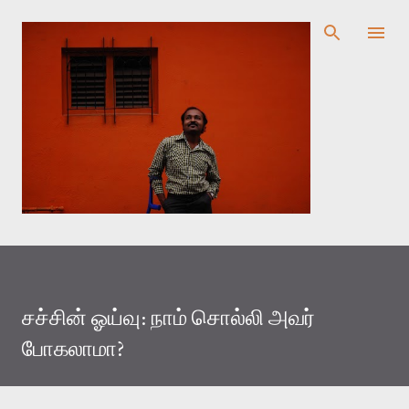
முதன்மை உள்ளடக்கத்திற்குச் செல்
சச்சின் ஓய்வு: நாம் சொல்லி அவர்
போகலாமா?