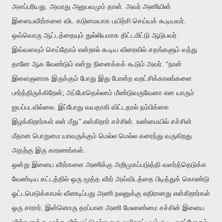
அளப்பரியது. அவரது அனுபவமும் தான். அவர் அணியின்
இளையவீரர்களை விட கடுமையாக பயிற்சி செய்யக் கூடியவர்.
ஒவ்வொரு ஆட்டத்தையும் துல்லியமாக திட்டமிட்டு ஆடுபவர்.
இவ்வளவும் செய்தோம் என்றால் கூடிய விரைவில் சதங்களும் வந்து
தானே ஆக வேண்டும் என்று நினைக்கக் கூடும் அவர். “நான்
இளைஞனாக இருக்கும் போது இது போன்ற வறட்சிக்காலங்களை
பார்த்திருக்கிறேன்; அப்போதெல்லாம் மீண்டுவருவேனா என யாரும்
ஐயப்படவில்லை. இப்போது வயதாகி விட்டதால் நம்பிக்கை
இழக்கிறார்கள் என் மீது” என்கிறார் சச்சின். உண்மையில் சச்சின்
மீதான பொறுமை யாவருக்கும் மெல்ல மெல்ல கரைந்து வருகிறது.
அதற்கு இரு காரணங்கள்.
ஒன்று இளைய வீரர்களை அணிக்கு அறிமுகப்படுத்தி வளர்த்தெடுக்க
வேண்டிய கட்டத்தில் ஒரு மூத்த வீரர் அவ்விடத்தை பிடித்துக் கொண்டு
ஓட்டமெடுக்காமல் வீணடிப்பது அணி நலனுக்கு எதிரானது என்கிறார்கள்
ஒரு சாரார். இன்னொரு தரப்பான அணி மேலாண்மை சச்சின் இளைய