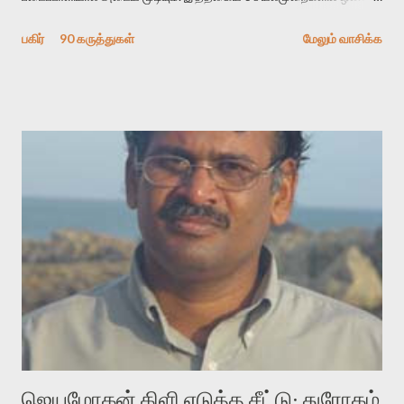
தேடிக் கண்டுபிடிப்பது தான் இக்கட்டுரையின் நோக்கம். பள்ளிக்
பகிர்
90 கருத்துகள்
மேலும் வாசிக்க
காலத்தில் ஜாலவித்தைக்காரர்கள் வந்து போன பின் அவர்களின்
சூட்சுமத்தை கண்டுபிடித்து விட்டதாய் அந்தரங்கமாய் மட்டும்
குசுகுசுத்துக் கொள்வோம். அடுத்த முறை வரும் போது மர்மம் விலகாமல்
அதிக ஆர்வமுடன் அவரை சூழ்ந்து கொள்வோம். அறிதல் மர்மத்தை
அதிகமாக்கும். கொல்லாது. ஒரு கனவை மீட்டெடுப்பதன் நோக்கம்
என்னவாக இருக்கும்? கவிதையின் அரூப இயக்கத்தை பொதுவயமாக
வடிக்க முயல்வதும் அதற்கே. கோயில் கருவறையின்
மென்வெளிச்சத்தில் நுண்பேசியின் படக்கருவியை இயக்கி சாத்தி
வைத்து விட்டு இயக்கத்தை அறிவோம். அறிதல் அபச்சாரமில்லை.
பயணப் படிமம் என்பது காக்னிடிவ் பொயடிக்ஸ் எனும் சமகால
விமர்சனத்தின் ஒரு முக்கிய கருவி. இக்கருவியை மனுஷ்யபுத்திரனின்
“காலை வணக்கங்கள்” எனும் ஒரு கவிதையில் சொருகப் போகிறோம்.
முதலில் கருவியை பழகுவோம். அன்றாட மொழியில் ஒன்று ம...
ஜெயமோகன் கிளி எடுத்த சீட்டு: துரோகம்