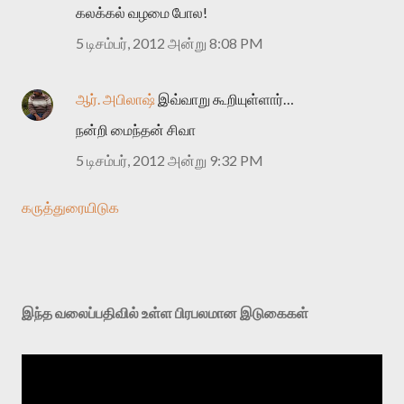
கலக்கல் வழமை போல!
5 டிசம்பர், 2012 அன்று 8:08 PM
ஆர். அபிலாஷ்
இவ்வாறு கூறியுள்ளார்…
நன்றி மைந்தன் சிவா
5 டிசம்பர், 2012 அன்று 9:32 PM
கருத்துரையிடுக
இந்த வலைப்பதிவில் உள்ள பிரபலமான இடுகைகள்