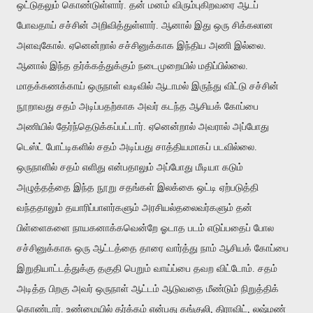
ஒட்டுதலும் கொண்டுள்ளார். தன் மனம் விரும்புகிறவரை ஆடப்
போவதாய் சச்சின் அறிவித்துள்ளார். ஆனால் இது ஒரு சிக்கலான
அளவுகோல். ஏனென்றால் சச்சினுக்காக இந்திய அணி இல்லை.
ஆனால் இந்த தர்க்கத்துக்கும் நடைமுறையில் மதிப்பில்லை.
மாதக்கணக்காய் ஒருநாள் வடிவில் ஆடாமல் இருந்து விட்டு சச்சின்
நூறாவது சதம் அடிப்பதற்காக அவர் கடந்த ஆசியக் கோப்பை
அணியில் தேர்ந்தெடுக்கப்பட்டார். ஏனென்றால் அவரால் அப்போது
டெஸ்ட் போட்டிகளில் சதம் அடிப்பது சாத்தியமாகப் படவில்லை.
ஒருநாளில் சதம் எளிது என்பதாலும் அப்போது மீடியா கடும்
அழுத்தத்தை இந்த நூறு சதங்கள் இலக்கை ஒட்டி ஏற்படுத்தி
வந்ததாலும் தயாரிப்பாளர்களும் அரசியல்தலைவர்களும் தன்
பிள்ளைகளை நாயகனாக்கவென்றே ஓடாத படம் எடுப்பதைப் போல
சச்சினுக்காக ஒரு ஆட்டத்தை தாரை வார்த்து நாம் ஆசியக் கோப்பை
இறுதியாட்டத்துக்கு தகுதி பெறும் வாய்ப்பை தவற விட்டோம். சதம்
அடித்த பிறகு அவர் ஒருநாள் ஆட்டம் ஆடுவதை மீண்டும் நிறுத்திக்
கொண்டார். உண்மையில் தர்க்கம் என்பது கங்குலி, திராவிட், லஷ்மண்