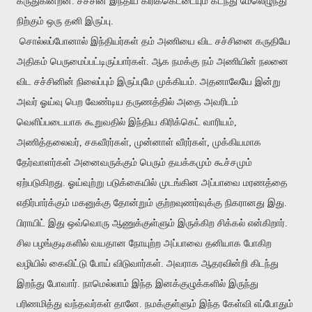
கருதுகின்றன. சச்சின் இந்திய கிரிக்கெட்டையும் கடந்து மேலெழுந்து
நிற்கும் ஒரு தனி இருப்பு.
சொல்லப்போனால் இந்தியர்கள் தம் அணியை விட சச்சினை கருதியே
அதிகம் பெருமைப்பட்டிருப்பார்கள். ஆக நமக்கு நம் அணியின் நலனை
விட சச்சினின் நிலைப்பும் இருப்புமே முக்கியம். அதனாலேயே இன்று
அவர் ஓய்வு பெற வேண்டிய தருணத்தில் அதை அவரிடம்
வெளிப்படையாக கூறுவதில் இந்திய கிரிக்கெட் வாரியம்,
அணித்தலைவர், சகவீரர்கள், முன்னாள் வீரர்கள், முக்கியமாக
தேர்வாளர்கள் அனைவருக்கும் பெரும் தயக்கமும் கூச்சமும்
ஏற்படுகிறது. ஓய்வுற்று படுக்கையில் முடங்கின அப்பாவை மரணத்தை
எதிர்பார்க்கும் மகனுக்கு தோன்றும் குற்றவுணர்வுக்கு நிகரானது இது.
பிராயிட் இது ஒவ்வொரு ஆணுக்குள்ளும் இருக்கிற சிக்கல் என்கிறார்.
சில பழங்குடிகளில் வயதான நோயுற்ற அப்பாவை தனியாக போகிற
வழியில் கைவிட்டு போய் விடுவார்கள். அவராக ஆதரவின்றி கிடந்து
இறந்து போவார். நாமெல்லாம் இந்த இனக்குழுக்களில் இருந்து
பரிணமித்து வந்தவர்கள் தானே. நமக்குள்ளும் இந்த கேள்வி எப்போதும்