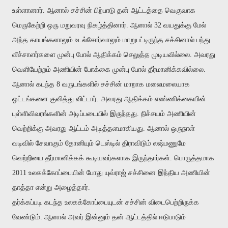
உள்ளானார். ஆனால் சச்சின் பிற்பாடு தன் ஆட்டத்தை வெகுவாக
மெருகேற்றி ஒரு மறுவரவு நிகழ்த்தினார். ஆனால் 32 வயதுக்கு மேல்
அந்த காயங்களாலும் உடல்சோர்வாலும் மாறுபட்டிருந்த சச்சினால் பந்து
வீச்சாளர்களை முன்பு போல் ஆதிக்கம் செலுத்த முடியவில்லை. அவரது
வெளியேற்றம் அணியின் போக்கை முன்பு போல் தீர்மானிக்கவில்லை.
ஆனால் கடந்த 8 வருடங்களில் சச்சின் மாறாக மலைமலையாக
ஓட்டங்களை குவித்து விட்டார். அவரது ஆதிக்கம் எண்ணிக்கையின்
புள்ளிவிவரங்களின் அடிப்படையில் இருந்தது. நிச்சயம் அணியின்
வெற்றிக்கு அவரது ஆட்டம் அடித்தளமாகியது. ஆனால் ஒருநாள்
வடிவில் சேவாகும் தோனியும் டெஸ்டில் திராவிடும் லஷ்மணுமே
வெற்றியை தீர்மானிக்கக் கூடியவர்களாக இருந்தார்கள். பொருத்தமாக
2011 உலகக்கோப்பையின் போது யுவ்ராஜ் சச்சினை இந்திய அணியின்
தாத்தா என்று அழைத்தார்.
தர்க்கப்படி கடந்த உலகக்கோப்பையுடன் சச்சின் விடைபெற்றிருக்க
வேண்டும். ஆனால் அவர் இன்னும் தன் ஆட்டத்தில் ஈடுபாடும்