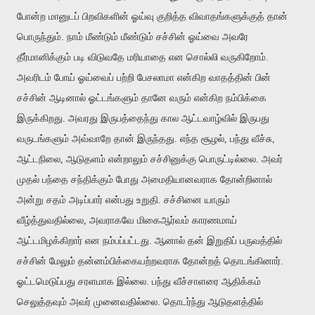
போன்ற மானுடப் பிறவிகளின் ஓய்வு குறித்த விவாதங்களுக்குத் தான்
பொருந்தும். நாம் மீண்டும் மீண்டும் சச்சின் ஓய்வை அவரே
தீர்மானிக்கும் படி விடுவதே மரியாதை என சொல்லி வருகிறோம்.
அவரிடம் போய் ஓய்வைப் பற்றி பேசலாமா என்கிற வாதத்தின் பின்
சச்சின் ஆடினால் ஓட்டங்களும் தானே வரும் என்கிற நம்பிக்கை
இருக்கிறது. அவரது இருபத்தைந்து கால ஆட்டவாழ்வில் இருபது
வருடங்களும் அவ்வாறே தான் இருந்தது. எந்த சூழல், பந்து வீச்சு,
ஆட்டநிலை, ஆடுதளம் என்றாலும் சச்சினுக்கு பொருட்டில்லை. அவர்
முதல் பந்தை சந்திக்கும் போது அமைதியானவராக தோன்றினால்
அன்று சதம் அடிப்பார் என்பது உறுதி. சச்சினை யாரும்
வீழ்த்துவதில்லை, அவராகவே மிகைஆர்வம் காரணமாய்
ஆட்டமிழக்கிறார் என நம்பப்பட்டது. ஆனால் தன் இறுதிப் பருவத்தில்
சச்சின் மேலும் தன்னம்பிக்கையற்றவராக தோன்றத் தொடங்கினார்.
ஓட்டமெடுப்பது சரளமாக இல்லை. பந்து வீச்சாளரை ஆதிக்கம்
செலுத்தவும் அவர் முனைவதில்லை. தொடர்ந்து ஆடுதளத்தில்