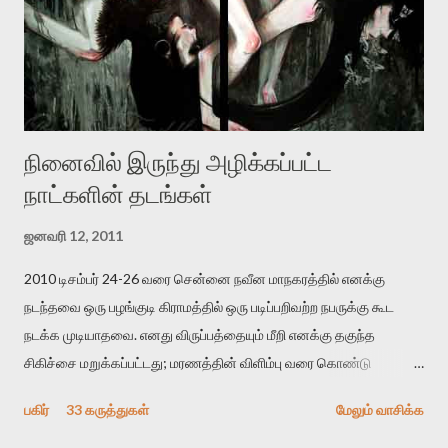
ஜெயமோகன் அந்த பிரமையால் தொடர்ந்து அச்சுறுத்தலுக்கு உள்ளாகி
உள்ளார். உங்களை பற்றின இந்த தாக்குதல் கூட இதன் வெளிப்பாடு தான்”.
உண்மையே! ராக்கி படத்தில் குத்துச்சண்டை வீரராக வரும் சில்வெஸ்டர்
ஓரிடத்தில் சொல்வார்: ...
நினைவில் இருந்து அழிக்கப்பட்ட
நாட்களின் தடங்கள்
ஜனவரி 12, 2011
2010 டிசம்பர் 24-26 வரை சென்னை நவீன மாநகரத்தில் எனக்கு
நடந்தவை ஒரு பழங்குடி கிராமத்தில் ஒரு படிப்பறிவற்ற நபருக்கு கூட
நடக்க முடியாதவை. எனது விருப்பத்தையும் மீறி எனக்கு தகுந்த
சிகிச்சை மறுக்கப்பட்டது; மரணத்தின் விளிம்பு வரை கொண்டு
செல்லப்ப்பட்டேன். இரண்டாம் கோமா நிலைக்கு சென்றேன்.
பகிர்
33 கருத்துகள்
மேலும் வாசிக்க