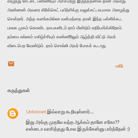
விழுந்து சேட்டை பண்ணியும் அச்சமற்று இருந்ததனால் தான் அவரது
அண்ணன் அவரை கிரிக்கெட் பயிற்சிக்கு வலுக்கட்டாயமாக அழைத்து
சென்றார். அந்த களங்கமில்லா வன்மத்தை தான் இந்த பள்ளிக்கூட
பாலக முகம் கொண்ட நாயகனிடம் நாம் மீண்டும் எதிர்பார்க்கிறோம்.
நம்மை எல்லாம் மகிழ்ச்சியும் கண்ணீரிலும் ஆழ்த்தி விட்டு அவர்
விடைபெற வேண்டும். நாம் சொல்லி அவர் போகக் கூடாது.
பகிர்
கருத்துகள்
Unknown
இவ்வாறு கூறியுள்ளார்…
இது அங்கு முதலே வந்த ஆக்கம் தானே சகோ??
என்னடா வாசித்தது போல இருக்கேன்னு பார்த்தேன் :)