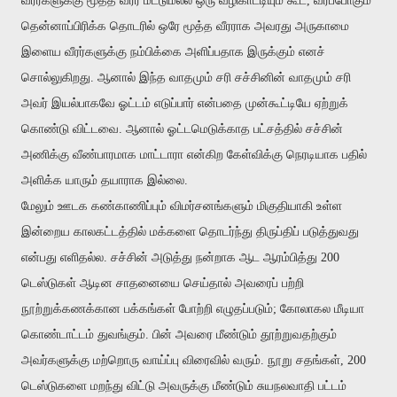
வீரர்களுக்கு மூத்த வீரர் மட்டுமல்ல ஒரு வழிகாட்டியும் கூட, வரப்போகும்
தென்னாப்பிரிக்க தொடரில் ஒரே மூத்த வீரராக அவரது அருகாமை
இளைய வீரர்களுக்கு நம்பிக்கை அளிப்பதாக இருக்கும் எனச்
சொல்லுகிறது. ஆனால் இந்த வாதமும் சரி சச்சினின் வாதமும் சரி
அவர் இயல்பாகவே ஓட்டம் எடுப்பார் என்பதை முன்கூட்டியே ஏற்றுக்
கொண்டு விட்டவை. ஆனால் ஓட்டமெடுக்காத பட்சத்தில் சச்சின்
அணிக்கு வீண்பாரமாக மாட்டாரா என்கிற கேள்விக்கு நெரடியாக பதில்
அளிக்க யாரும் தயாராக இல்லை.
மேலும் ஊடக கண்காணிப்பும் விமர்சனங்களும் மிகுதியாகி உள்ள
இன்றைய காலகட்டத்தில் மக்களை தொடர்ந்து திருப்திப் படுத்துவது
என்பது எளிதல்ல. சச்சின் அடுத்து நன்றாக ஆட ஆரம்பித்து 200
டெஸ்டுகள் ஆடின சாதனையை செய்தால் அவரைப் பற்றி
நூற்றுக்கணக்கான பக்கங்கள் போற்றி எழுதப்படும்; கோலாகல மீடியா
கொண்டாட்டம் துவங்கும். பின் அவரை மீண்டும் தூற்றுவதற்கும்
அவர்களுக்கு மற்றொரு வாய்ப்பு விரைவில் வரும். நூறு சதங்கள், 200
டெஸ்டுகளை மறந்து விட்டு அவருக்கு மீண்டும் சுயநலவாதி பட்டம்