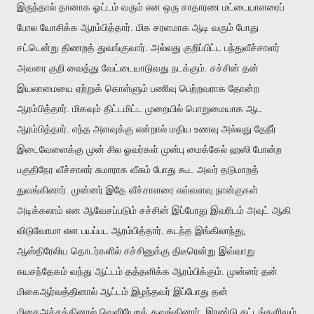
இருந்தால் தானாக ஓட்டம் வரும் என ஒரு சாதாரண மட்டையாளரைப்
போல யோசிக்க ஆரம்பித்தார். மிக சரளமாக ஆடி வரும் போது
சட்டென்று திணறத் துவங்குவார். அல்லது குறிப்பிட்ட பந்துவீச்சாளர்
அவரை குறி வைத்து வேட்டையாடுவது நடக்கும். சச்சின் தன்
இயலாமையை ஏற்றுக் கொள்ளும் பணிவு பெற்றவராக தோன்ற
ஆரம்பித்தார். மிகவும் திட்டமிட்ட முறையில் பொறுமையாக ஆட
ஆரம்பித்தார். எந்த அளவுக்கு என்றால் மதிய உணவு அல்லது தேநீர்
இடைவேளைக்கு முன் சில ஓவர்கள் முன்பு மைக்கேல் ஹஸி போன்ற
பகுதிநேர வீச்சாளர் சுமாராக வீசும் போது கூட அவர் தடுமாறத்
துவங்கினார். முன்னர் இதே வீச்சாளரை எவ்வளவு நான்குகள்
அடிக்கலாம் என ஆவேசப்படும் சச்சின் இப்போது இவரிடம் அவுட் ஆகி
விடுவோமா என பயப்பட ஆரம்பித்தார். கடந்த இங்கிலாந்து,
ஆஸ்திரேலிய தொடர்களில் சச்சினுக்கு திடீரென்று இவ்வாறு
சுயசந்தேகம் வந்து ஆட்டம் தத்தளிக்க ஆரம்பிக்கும். முன்னர் தன்
மிகைஆர்வத்தினால் ஆட்டம் இழந்தவர் இப்போது தன்
மிகைஅச்சத்தினால் வெளியேறத் துவங்கினார். இரண்டு கட்டங்களிலும்