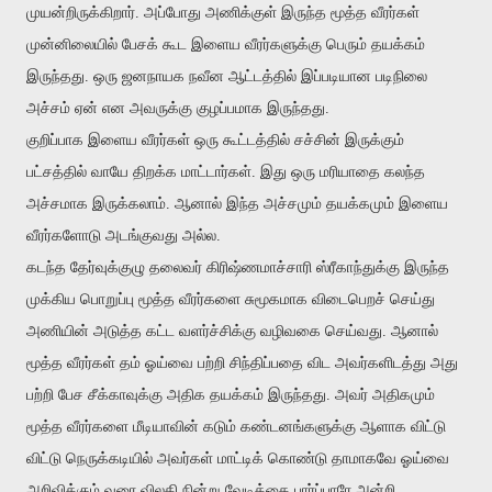
முயன்றிருக்கிறார். அப்போது அணிக்குள் இருந்த மூத்த வீரர்கள்
முன்னிலையில் பேசக் கூட இளைய வீரர்களுக்கு பெரும் தயக்கம்
இருந்தது. ஒரு ஜனநாயக நவீன ஆட்டத்தில் இப்படியான படிநிலை
அச்சம் ஏன் என அவருக்கு குழப்பமாக இருந்தது.
குறிப்பாக இளைய வீரர்கள் ஒரு கூட்டத்தில் சச்சின் இருக்கும்
பட்சத்தில் வாயே திறக்க மாட்டார்கள். இது ஒரு மரியாதை கலந்த
அச்சமாக இருக்கலாம். ஆனால் இந்த அச்சமும் தயக்கமும் இளைய
வீரர்களோடு அடங்குவது அல்ல.
கடந்த தேர்வுக்குழு தலைவர் கிரிஷ்ணமாச்சாரி ஸ்ரீகாந்துக்கு இருந்த
முக்கிய பொறுப்பு மூத்த வீரர்களை சுமூகமாக விடைபெறச் செய்து
அணியின் அடுத்த கட்ட வளர்ச்சிக்கு வழிவகை செய்வது. ஆனால்
மூத்த வீரர்கள் தம் ஓய்வை பற்றி சிந்திப்பதை விட அவர்களிடத்து அது
பற்றி பேச சீக்காவுக்கு அதிக தயக்கம் இருந்தது. அவர் அதிகமும்
மூத்த வீரர்களை மீடியாவின் கடும் கண்டனங்களுக்கு ஆளாக விட்டு
விட்டு நெருக்கடியில் அவர்கள் மாட்டிக் கொண்டு தாமாகவே ஓய்வை
அறிவிக்கும் வரை விலகி நின்று வேடிக்கை பார்ப்பாரே அன்றி