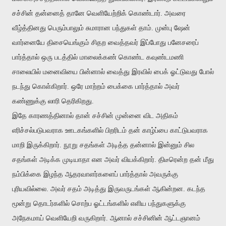
சச்சின் தன்னைத் தானே வெளியேற்றிக் கொண்டார். அவரை
வீழ்த்தினது பெரும்பாலும் சுமாரான பந்துகள் தாம். முன்பு ஷேன்
வார்னையே திசையெங்கும் சிதற வைத்தவர் இப்போது பனேசரைப்
பார்த்தால் ஒரு படத்தில் மாலைக்கண் கொண்ட கவுண்டமணி
சாலையில் மனைவியை பின்னால் வைத்து இரவில் பைக் ஓட்டுவது போல்
நடந்து கொள்கிறார். ஒரே மாற்றம் பைக்கை பார்த்தால் அவர்
கண்ணுக்கு லாரி தெரிகிறது.
இதே காரணத்தினால் தான் சச்சின் முன்னை விட அதிகம்
எரிச்சல்படுபவராக ஊடகங்களில் பிறரிடம் தன் காழ்ப்பை காட்டுபவராக
மாறி இருக்கிறார். நூறு சதங்கள் அடித்த தன்னால் இன்னும் சில
சதங்கள் அடிக்க முடியாதா என அவர் வியக்கிறார். திடீரென்ற தன் மீது
நம்பிக்கை இழந்த ஆதரவாளர்களைப் பார்த்தால் அவருக்கு
புரியவில்லை. அவர் சதம் அடித்து இருவருடங்கள் ஆகின்றன. கடந்த
மூன்று தொடர்களில் சொற்ப ஓட்டங்களில் எளிய பந்துகளுக்கு
அநேகமாய் வெளியேறி வருகிறார். ஆனால் சச்சினின் ஆட்டஞானம்