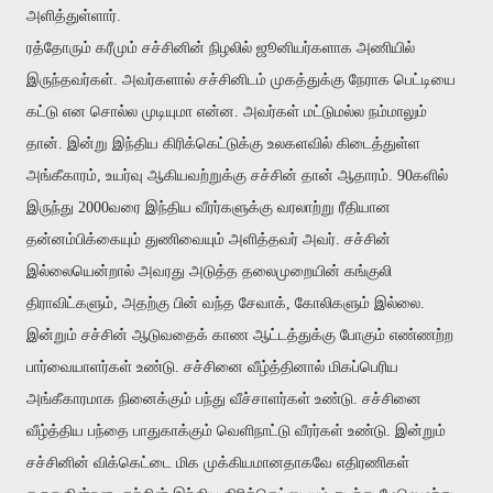
அளித்துள்ளார்.
ரத்தோரும் கரீமும் சச்சினின் நிழலில் ஜூனியர்களாக அணியில்
இருந்தவர்கள். அவர்களால் சச்சினிடம் முகத்துக்கு நேராக பெட்டியை
கட்டு என சொல்ல முடியுமா என்ன. அவர்கள் மட்டுமல்ல நம்மாலும்
தான். இன்று இந்திய கிரிக்கெட்டுக்கு உலகளவில் கிடைத்துள்ள
அங்கீகாரம், உயர்வு ஆகியவற்றுக்கு சச்சின் தான் ஆதாரம். 90களில்
இருந்து 2000வரை இந்திய வீரர்களுக்கு வரலாற்று ரீதியான
தன்னம்பிக்கையும் துணிவையும் அளித்தவர் அவர். சச்சின்
இல்லையென்றால் அவரது அடுத்த தலைமுறையின் கங்குலி
திராவிட்களும், அதற்கு பின் வந்த சேவாக், கோலிகளும் இல்லை.
இன்றும் சச்சின் ஆடுவதைக் காண ஆட்டத்துக்கு போகும் எண்ணற்ற
பார்வையாளர்கள் உண்டு. சச்சினை வீழ்த்தினால் மிகப்பெரிய
அங்கீகாரமாக நினைக்கும் பந்து வீச்சாளர்கள் உண்டு. சச்சினை
வீழ்த்திய பந்தை பாதுகாக்கும் வெளிநாட்டு வீரர்கள் உண்டு. இன்றும்
சச்சினின் விக்கெட்டை மிக முக்கியமானதாகவே எதிரணிகள்