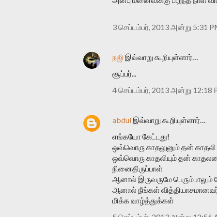
3 செப்டம்பர், 2013 அன்று 5:31 
நஜி
இவ்வாறு கூறியுள்ளார்…
சூப்பர்...
4 செப்டம்பர், 2013 அன்று 12:18
abdul
இவ்வாறு கூறியுள்ளார்…
எங்கயோ கேட்டது!
ஒவ்வொரு காதலுனும் தன் காதலி ம
ஒவ்வொரு காதலியும் தன் காதலனை
நினைதிருப்பாள்
ஆனால் இருவருமே பெரும்பாலும் 
ஆனால் நீங்கள் வித்தியாசமானவர
மிக்க வாழ்த்துக்கள்
5 செப்டம்பர், 2013 அன்று 12:56