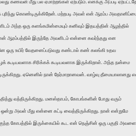
 கணவன் மீது பல ஏமாற்றங்கள் ஏற்படும். எனக்கு அப்படி ஏற்பட்டத
ுரிந்து கொண்டிருக்கிறேன். மற்றபடி அவள் என் ஆரம்ப அவதானிப்ப
டம் அந்த ஒரு களங்கமின்மையும் கனிவும் இதயத்தின் ஆழத்தில்
தான் ஆரம்பத்தில் இருந்தே அவளிடம் என்னை கவர்ந்தது என
னே ஒரு உயிர் வேதனைப்படுவது கண்டால் கண் கலங்கி உதவ
அழக் கூடியவளாக சிரிக்கக் கூடியவளாக இருக்கிறாள். அந்த நன்மை
ிருக்கிறது. ஏனெனில் நான் நேர்மாறானவன். வாழ்வு தீமையாலானது 
்தித்து வந்திருக்கிறது. மனஸ்தாபம், கோபங்களின் போது வரும்
 ஒன்று அவள் மீது என்னை கட்டி வைத்திருக்கிறது. நான் என்றுமே
ந்த கோபத்தில் இருக்கையில் கூட என் நெஞ்சின் ஒரு பகுதி அவளை