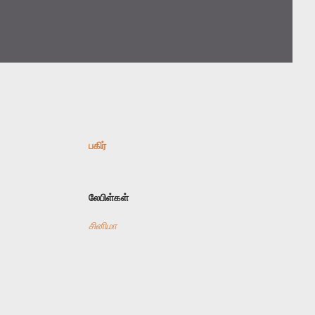
பகிர்
லேபிள்கள்
சினிமா