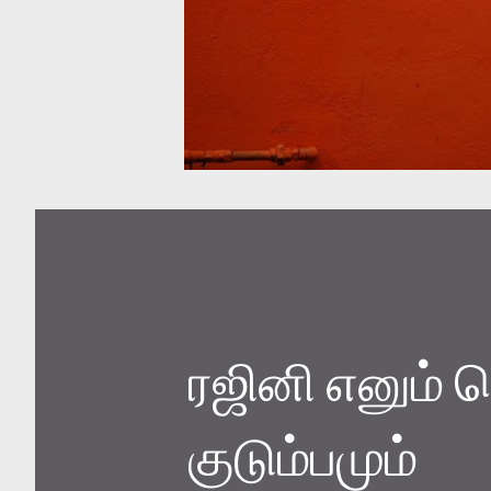
ரஜினி எனும் 
குடும்பமும்