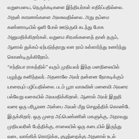
வறுமையை
,
நெருக்கடிகளை
இந்தியர்கள்
எதிர்ப்பதில்லை
.
அதன்
காரணங்களை
அலசுவதில்லை
.
அது
தம்மை
கண்ணாடியில்
ஒளி
போல்
ஊடுருவி
கடந்து
போக
அனுமதிக்கிறார்கள்
.
வறுமை
சிரமங்களைத்
தான்
தரும்
,
ஆனால்
துக்கம்
ஏற்படுத்தாது
என
நாம்
உள்ளார்ந்து
உணர்ந்து
கொண்டிருக்கிறோம்
.
“
சந்தியா
ராகத்தில்
”
வரும்
முதியவர்
இந்த
மனநிலையில்
பழுத்து
கனிந்தவர்
.
அதனாலே
அவர்
தன்னை
நோகடிக்கும்
யாரையும்
பழிப்பதில்லை
.
படம்
பூரா
வாசுவின்
மனைவி
அவரை
பல்வேறு
வகையில்
அவமதிக்கிறாள்
.
ஆனால்
அவர்
இறுதி
வரை
ஒரு
பரிபூரண
அன்பை
அவள்
மீது
செலுத்திக்
கொண்டே
இருக்கிறார்
.
ஒரு
முறை
அப்பெண்ணின்
மகளுக்கு
,
அதாவது
முதியவரின்
பேத்திக்கு
,
சாலையில்
ஒரு
கடையில்
இருந்து
வடை
வாங்கிக்
கொடுக்க
,
குழந்தைக்கு
அதனால்
உடல்