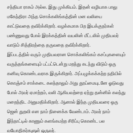
சந்தியா
ராகம்
அல்ல
.
இது
முக்கியம்
.
இதன்
வழியாக
பாலு
மகேந்திரா
அந்த
சொக்கலிங்கத்தின்
மன
வலியை
காட்டுவதை
தவிர்க்கிறார்
.
வழக்கமாக
பிற
இயக்குநர்கள்
பண்ணுவது
போல்
இரக்கத்தின்
வயலின்
மீட்டலில்
முதியவர்
வாடும்
சித்திரத்தை
தருவதை
தவிர்க்கிறார்
.
இப்படத்தில்
வரும்
முதியவரான
சொக்கலிங்கம்
கசப்புகளையும்
வருத்தங்களையும்
பட்பட்டென்று
மறந்து
கடந்து
விடும்
ஒரு
கனிவு
கொண்டவராக
இருக்கிறார்
.
அப்பழுக்கக்கற்ற
நதியில்
கொஞ்சம்
சாக்கடை
கலந்தாலும்
அது
தூய்மையுடனே
ஓடுவது
போல்
அவர்
ஏமாற்றம்
,
வலி
ஆகியவற்றை
ஏற்று
தன்னில்
கலந்து
மறைந்திட
அனுமதிக்கிறார்
.
ஆனால்
இந்த
முதியவரை
ஒரு
ஜென்
துறவி
என
நாம்
நினைக்க
வேண்டாம்
.
அவர்
நாம்
இந்நாட்டில்
காணும்
களங்கமற்ற
சிரிப்பு
கொண்ட
பல
வயோதிகர்களுள்
ஒருவர்
.