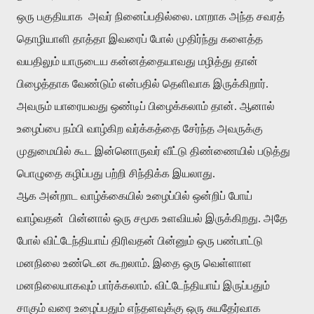
ஒரு
பகுதியாக
அவர்
நினைப்பதில்லை
.
மாறாக
அந்த
சவரத்
தொழியாளி
தாத்தா
இவரைப்
போல்
முதிர்ந்து
களைத்த
வயதிலும்
யாருடைய
கன்னத்தையாவது
மழித்து
தான்
பிழைத்தாக
வேண்டும்
என்பதில்
தெளிவாக
இருக்கிறார்
.
அவரும்
யாரையவது
ஒண்டிப்
பிழைக்கலாம்
தான்
.
ஆனால்
உழைப்பை
நம்பி
வாழ்கிற
வர்க்கத்தை
சேர்ந்த
அவருக்கு
முதுமையில்
கூட
இன்னொருவர்
வீட்டு
திண்ணையில்
படுத்து
பொழுதை
கழிப்பது
பற்றி
சிந்திக்க
இயலாது
.
ஆக
அன்றாட
வாழ்க்கையில்
உழைப்பில்
ஒன்றிப்
போய்
வாழ்வதன்
பின்னால்
ஒரு
சமூக
உளவியல்
இருக்கிறது
. அதே
போல் விட்டேந்தியாய் திரிவதன் பின்னும் ஒரு பண்பாட்டு
மனநிலை உண்டென கூறலாம்.
இதை
ஒரு
வெள்ளாள
மனநிலையாகவும்
பார்க்கலாம்
.
விட்டேந்தியாய்
இருப்பதும்
சாகும்
வரை
உழைப்பதும்
எந்தளவுக்கு
ஒரு
சுயதேர்வாக