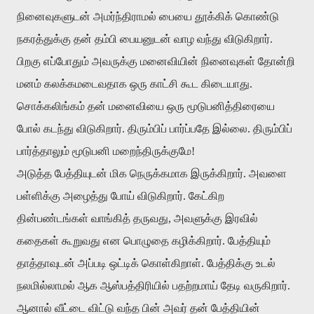
நினைவுகளுடன்
அமர்ந்திராமல்
பையை
தூக்கிக்
கொண்டு
நகரத்துக்கு
தன்
தம்பி
பையனுடன்
வாழ
வந்து
விடுகிறார்
.
பிறகு
எப்போதும்
அவருக்கு
மனைவியின்
நினைவுகள்
தோன்றி
மனம்
கலக்கமடைவதாக
ஒரு
காட்சி
கூட
கிடையாது
.
சொக்கலிங்கம்
தன்
மனைவியை
ஒரு
மூடுபனித்திரையை
போல்
கடந்து
விடுகிறார்
.
திரும்பிப்
பார்ப்பதே
இல்லை
.
திரும்பிப்
பார்த்தாலும்
மூடுபனி
மறைந்திருக்குமே
!
அடுத்த
பேத்தியுடன்
மிக
நெருக்கமாக
இருக்கிறார்
.
அவளை
பள்ளிக்கு
அழைத்து
போய்
விடுகிறார்
.
கேட்கிற
தின்பண்டங்கள்
வாங்கித்
தருவது
,
அவளுக்கு
இரவில்
கதைகள்
கூறுவது
என
பொழுதை
கழிக்கிறார்
.
பேத்தியும்
தாத்தாவுடன்
அப்படி
ஒட்டிக்
கொள்கிறாள்
.
பேத்திக்கு
உடல்
நலமில்லாமல்
ஆக
ஆஸ்பத்திரியில்
பதற்றமாய்
தேடி
வருகிறார்
.
ஆனால்
வீட்டை
விட்டு
வந்த
பின்
அவர்
தன்
பேத்தியின்