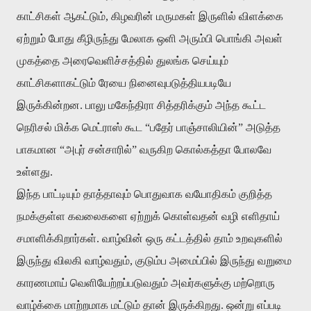
காட்சிகள்
ஆகட்டும்
,
கிழவரின்
மருமகள்
இருளில்
விளக்கை
ஏற்றும்
போது
கீழிருந்து
மேலாக
ஒளி
அரும்பி
பொங்கி
அவள்
முகத்தை
அரைவெளிச்சத்தில்
துலங்க
செய்யும்
காட்சிகளாகட்டும்
ரேயை
நினைவுபடுத்தியபடியே
இருக்கின்றன
.
பாலு
மகேந்திரா
சித்தரிக்கும்
அந்த
கூட்ட
நெரிசல்
மிக்க
மெட்ராஸ்
கூட
“
பதேர்
பாஞ்சாலியின்
”
அடுத்த
பாகமான
“
அபுர்
சன்சாரில்
”
வருகிற
கொல்கத்தா
போலவே
உள்ளது
.
இந்த
பாட்டியும்
தாத்தாவும்
பொதுவாக
வயோதிகம்
குறித்த
நமக்குள்ள
கவலைகளை
ஏற்றுக்
கொள்வதன்
வழி
எளிதாய்
சமாளிக்கிறார்கள்
.
வாழ்வின்
ஒரு
கட்டத்தில்
தாம்
உறவுகளில்
இருந்து
விலகி
வாழ்வதும்
,
குடும்ப
அமைப்பில்
இருந்து
வறுமை
காரணமாய்
வெளியேற்றப்படுவதும்
அவர்களுக்கு
மற்றொரு
வாழ்க்கை
மாற்றமாக
மட்டும்
தான்
இருக்கிறது
.
ஒன்று
எப்படி