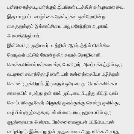
புன்னகைத்தபடி
பார்க்கும்
இடங்கள்
படத்தில்
அற்புதமானவை
.
இரு
மாறுபட்ட
வாழ்க்கை
நோக்குகள்
ஒன்றோடுன்று
கைகுலுக்கும்
இக்காட்சியை
பாலுமகேந்திரா
அழகாய்
அமைத்திருப்பார்
.
இன்னொரு
முதியவர்
படத்தின்
ஆரம்பத்தில்
மிகச்சில
நொடிகள்
மட்டும்
தோன்றுகிற
சவரத்
தொழிலாளி
.
சொக்கலிங்கம்
டீக்கடைக்கு
போகிறார்
.
அவர்
பக்கத்தில்
ஒரு
வயதான
சவரத்தொழிலாளி
யார்
கன்னத்தையோ
மழித்துக்
கொண்டிருக்கிறார்
.
இருவரும்
ஒரே
வயது
.
சொக்கலிங்கம்
காலையில்
எழுந்து
தன்
கால்
முட்டியை
பிடித்து
விட்டு
வாய்
கொப்புளித்து
தேநீர்
அருந்தி
குளத்துக்கு
சென்று
குளித்து
,
வழியில்
குழந்தைகளுடன்
விளையாடி
முதுமையில்
ஒரு
குழந்தையாக
அன்றாட
பிரச்சனைகளுடன்
பட்டும்படாமல்
வாழ்கிறார்
.
இவ்வாறு
தன்
முதுமையை
அனுபவிக்க
அவரது