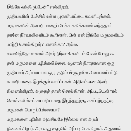
இங்கே
வந்திருப்பேன்
”
என்கிறார்
.
முதியவரின்
பேச்சில்
உள்ள
முரண்பாட்டை
கவனியுங்கள்
.
மருமகளின்
அவமரியாதைப்
பேச்சு
சகிக்காமல்
வந்ததாய்
தானே
நிர்வாகிகளிடம்
கூறினார்
.
பின்
ஏன்
இங்கே
மருமகளிடம்
மாற்றி
சொல்கிறார்
?
பாசாங்கா
?
அல்ல
.
கவனித்தோமானால்
அவர்
நிர்வாகிகளிடம்
பேசும்
போது
கூட
தன்
மருமகளை
பழிக்கவில்லை
.
ஆனால்
நிராதரவான
ஒரு
முதியவர்
அப்படியான
ஒரு
குடும்பச்சூழலில
அவமானப்பட்டு
சுயமரியாதை
இழக்கும்
வாய்ப்புகள்
அதிகம்
என
அவர்
நினைக்கிறார்
.
அதைத்
தான்
சொல்கிறார்
.
அப்படியென்றால்
சொக்கலிங்கம்
சுயமரியாதை
இழந்ததற்கு
,
கசப்புற்றதற்கு
மருமகள்
பொறுப்பில்லையா
?
மருமகளை
பழிக்க
அவசியமே
இல்லை
என
அவர்
நினைக்கிறார்
.
அவளது
சூழலில்
அப்படி
பேசுகிறாள்
.
அதனால்