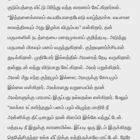
குடும்பத்தை
விட்டு
பிரிந்து
வந்த
காரணம்
கேட்கிறார்கள்
.
“
இத்தனைக்காலம்
சுயமரியாதையோடு
வாழ்ந்தாச்சு
.
வயசான
காலத்திலயும்
அது
இழக்க
விரும்பல
”
என்கிறார்
,
தன்
மருமகளின்
நடத்தையை
மறைமுகமாய்
குறித்தபடி
.
அடுத்து
மருமகள்
மிகவும்
மனம்
வருந்துகிறாள்
.
குற்றவுணர்ச்சியாள்
துடிக்கிறாள்
.
முதியோர்
இல்லத்தில்
அவரைத்
தேடி
வருகிறாள்
.
தன்னுடன்
வந்து
விடுமாறு
கேட்கிறாள்
.
அவர்
மறுக்கிறார்
.
அவள்
மீது
எந்த
குற்றமும்
இல்லை
;
அவருக்கு
கோபமும்
இல்லை
என்கிறார்
.
அவர்களது
வறுமையில்
தான்
அவர்களுக்கு
பாரமாய்
இருப்பது
நல்லதல்ல
என்கிறார்
.
மேலும்
“
காக்கா
உட்கார்ந்ததும்
பனம்
பழம்
விழுந்த
மாதிரி
நீ
அன்னிக்கு
திட்டினதும்
நான்
கிளம்பி
இங்கே
வந்துட்டேன்
.
மத்தபடி
நீ
இதுக்கு
காரணமில்ல
.
இப்படி
ஒரு
இடம்
இருக்கிறது
தெரிஞ்சிருந்தா
உங்க
வீட்டுக்கு
வந்திருக்கவே
மாட்டேன்
.
நேரே