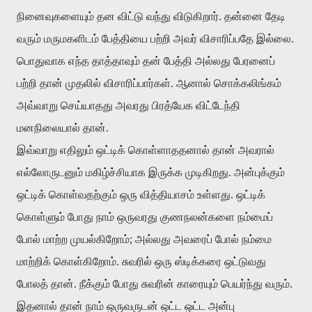
நினைவுகளையும்
தன
விட்டு
வந்து
விடுகிறார்
.
தன்னை
தேடி
வரும்
மருமகளிடம்
பேத்தியை
பற்றி
அவர்
விசாரிப்பதே
இல்லை
.
பொதுவாக
எந்த
தாத்தாவும்
தன்
பேத்தி
அல்லது
பேரனைப்
பற்றி
தான்
முதலில்
விசாரிப்பார்கள்
.
ஆனால்
சொக்கலிங்கம்
அவ்வாறு
செய்யாதது
அவரது
பிரத்யேக
விட்டேந்தி
மனநிலையால்
தான்
.
இவ்வாறு
எதிலும்
ஒட்டிக்
கொள்ளாததனால்
தான்
அவரால்
எல்லோருடனும்
மகிழ்ச்சியாக
இருக்க
முடிகிறது
.
அன்புக்கும்
ஒட்டிக்
கொள்வதற்கும்
ஒரு
வித்தியாசம்
உள்ளது
.
ஒட்டிக்
கொள்ளும்
போது
நாம்
ஒருவரது
குணநலன்களை
நம்மைப்
போல்
மாற்ற
முயல்கிறோம்
;
அல்லது
அவரைப்
போல்
நம்மை
மாற்றிக்
கொள்கிறோம்
.
சுவரில்
ஒரு
ஸ்டிக்கரை
ஒட்டுவது
போலத்
தான்
.
நீக்கும்
போது
சுவரின்
காரையும்
பெயர்ந்து
வரும்
.
இதனால்
தான்
நாம்
ஒருவருடன்
ஒட்ட
ஒட்ட
அன்பு