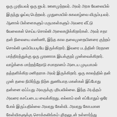
ஒரு
முதியவர்
ஒரு
ஐயர்
.
ஊனமுற்றவர்
.
அவர்
அரசு
வேலையில்
இருந்து
ஓய்வு
பெற்றவர்
.
முதுமையில்
சுகவாழ்வை
விரும்புபவர்
.
ஆனால்
பிள்ளைகளும்
மருமகள்களும்
அவரை
வீட்டு
வேலைகள்
செய்ய
சொல்லி
அலைகழிக்கிறார்கள்
.
அவர்
சதா
தன்
நிலையை
எண்ணி
,
இந்த
கால
தலைமுறையினரை
குற்றம்
சொல்லி
புலம்பியபடியே
இருக்கிறார்
.
இவரை
படத்தின்
பிரதான
பாத்திரத்துக்கு
ஒரு
முரணாக
இயக்குநர்
முன்வைக்கிறார்
.
வாழ்க்கை
மாற்றத்தோடு
சமாதானம்
அடைய
முடியாமல்
தத்தளிக்கிற
மனிதராக
அவர்
இருக்கிறார்
.
ஒரு
காலத்தில்
தன்
முன்
தலை
நிமிர்ந்து
நிற்க
துணியாத
மகன்கள்
இப்போது
தன்னை
ஏய்ப்பது
அவருக்கு
புரியவில்லை
.
இந்த
அபத்தம்
அவரை
கசப்படைய
வைக்கிறது
.
எல்லாம்
ஏன்
எப்போதும்
ஒரே
போல்
இருப்பதில்லை
அவரது
கேள்வி
.
அவரது
கோபமான
கேள்விகளுக்கு
சொக்கலிங்கம்
புரிதலுடன்
உள்ளார்ந்து