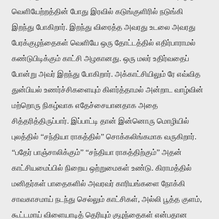
வெளியேற்றத்தின்
போது
இரவில்
கடுங்குளிரில்
நடுங்கி
இறந்து
போகிறார்
.
இறந்து
விரைத்த
அவரது
உடலை
அவரது
பேரக்குழந்தைகள்
வெளியே
ஒரு
தோட்டத்தில்
எதிர்பாராமல்
கண்டுபிடிக்கும்
காட்சி
அழகானது
.
ஒரு
மலர்
உதிர்வதைப்
போன்று
அவர்
இறந்து
போகிறார்
.
அக்காட்சியிலும்
ரே
எவ்வித
துன்பியல்
உணர்ச்சிகளையும்
கிளர்த்தாமல்
அன்றாட
வாழ்வின்
மற்றொரு
நிகழ்வாக
எதேச்சையானதாக
அதை
சித்தரித்திருப்பார்
.
இப்பாட்டி
தான்
இன்னொரு
மொழியில்
புலத்தில்
“
சந்தியா
ராகத்தில்
”
சொக்கலிங்கமாக
வருகிறார்
.
“
பதேர்
பாஞ்சாலிக்கும்
” “
சந்தியா
ராகத்திற்கும்
”
அதன்
காட்சியமைப்பில்
நிறைய
ஒற்றுமைகள்
உண்டு
.
கிராமத்தில்
மனிதர்கள்
பாதைகளில்
அவரவர்
காரியங்களை
நோக்கி
சாவகாசமாய்
நடந்து
செல்லும்
காட்சிகள்
,
அல்லி
பூத்த
குளம்
,
கூட்டமாய்
விளையாடித்
தெரியும்
குழந்தைகள்
என்பதான