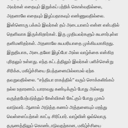
அவர்கள்
எதையும்
இறுக்கப்
பற்றிக்
கொள்வதில்லை
,
அதனாலே
எதையும்
இழப்பதாகவும்
எண்ணுவதில்லை
.
இன்னொரு
பக்கம்
இவர்கள்
தம்
அடையாளம்
என்ன
என்பதில்
தெளிவாக
இருக்கிறார்கள்
.
இரு
முதியவர்களும்
சுயசார்புள்ள
தனிமனிதர்கள்
.
அதனாலே
சுயமரியாதை
முக்கியமாகிறது
.
இறுதியாக
,
அடைதலோ
இழப்போ
அல்ல
வாழ்க்கை
என்கிற
புரிதலும்
உள்ளது
.
எந்த
கட்டத்திலும்
இவர்கள்
பளிச்சென்று
சிரிக்க
,
மகிழ்ச்சியை
நிபந்தனையில்லாமல்
ஏற்க
தவறுவதில்லை
. “
சந்தியா
ராகத்தில்
”
வரும்
சொக்கலிங்கம்
நல்ல
உதாரணம்
.
யாராவது
கண்டிக்கும்
போது
அல்லது
வருத்தமேற்படுத்தும்
கேள்விகள்
கேட்கும்
போது
முகம்
வாடுவார்
.
ஆனால்
அடுத்த
கணம்
அத்தனையும்
மறந்து
வெள்ளைப்பற்கள்
காட்டி
சிரிப்பார்
.
வாழ்வின்
ஒவ்வொரு
தருணத்திலும்
கொண்டாடுவதற்கான
,
மகிழ்ச்சியை