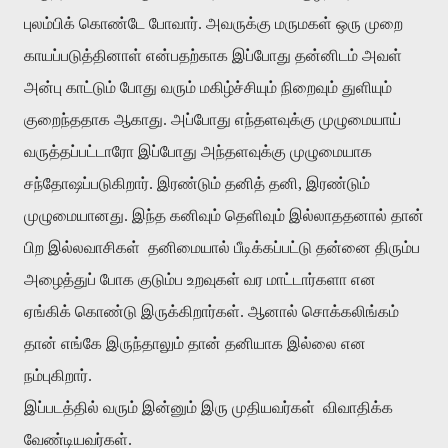
புலம்பிக்
கொண்டே
போவார்
.
அவருக்கு
மருமகள்
ஒரு
முறை
காயப்படுத்தினாள்
என்பதற்காக
இப்போது
தன்னிடம்
அவள்
அன்பு
காட்டும்
போது
வரும்
மகிழ்ச்சியும்
நிறைவும்
துளியும்
குறைந்ததாக
ஆகாது
.
அப்போது
எந்தளவுக்கு
முழுமையாய்
வருத்தப்பட்டாரோ
இப்போது
அந்தளவுக்கு
முழுமையாக
சந்தோஷப்படுகிறார்
.
இரண்டும்
தனித்
தனி
,
இரண்டும்
முழுமையானது
.
இந்த
கனிவும்
தெளிவும்
இல்லாததனால்
தான்
பிற
இல்லவாசிகள்
தனிமையால்
பீடிக்கப்பட்டு
தன்னை
திரும்ப
அழைத்துப்
போக
குடும்ப
உறவுகள்
வர
மாட்டார்களா
என
ஏங்கிக்
கொண்டு
இருக்கிறார்கள்
.
ஆனால்
சொக்கலிங்கம்
தான்
எங்கே
இருந்தாலும்
தான்
தனியாக
இல்லை
என
நம்புகிறார்
.
இப்படத்தில்
வரும்
இன்னும்
இரு
முதியவர்கள்
விவாதிக்க
வேண்டியவர்கள்
.