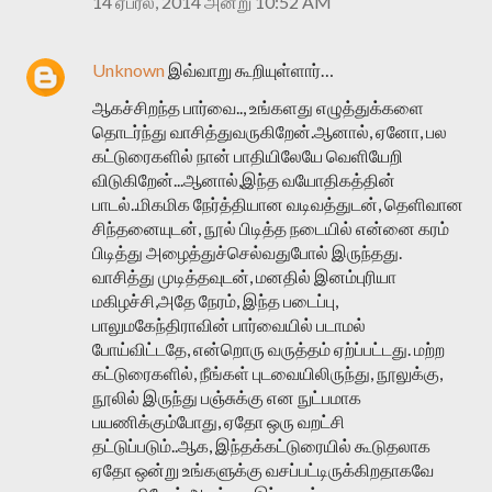
14 ஏப்ரல், 2014 அன்று 10:52 AM
Unknown
இவ்வாறு கூறியுள்ளார்…
ஆகச்சிறந்த பார்வை.., உங்களது எழுத்துக்களை
தொடர்ந்து வாசித்துவருகிறேன்.ஆனால், ஏனோ, பல
கட்டுரைகளில் நான் பாதியிலேயே வெளியேறி
விடுகிறேன்...ஆனால்,இந்த வயோதிகத்தின்
பாடல்..மிகமிக நேர்த்தியான வடிவத்துடன், தெளிவான
சிந்தனையுடன், நூல் பிடித்த நடையில் என்னை கரம்
பிடித்து அழைத்துச்செல்வதுபோல் இருந்தது.
வாசித்து முடித்தவுடன், மனதில் இனம்புரியா
மகிழச்சி,அதே நேரம், இந்த படைப்பு,
பாலுமகேந்திராவின் பார்வையில் படாமல்
போய்விட்டதே, என்றொரு வருத்தம் ஏற்ப்பட்டது. மற்ற
கட்டுரைகளில், நீங்கள் புடவையிலிருந்து, நூலுக்கு,
நூலில் இருந்து பஞ்சுக்கு என நுட்பமாக
பயணிக்கும்போது, ஏதோ ஒரு வறட்சி
தட்டுப்படும்..ஆக, இந்தக்கட்டுரையில் கூடுதலாக
ஏதோ ஒன்று உங்களுக்கு வசப்பட்டிருக்கிறதாகவே