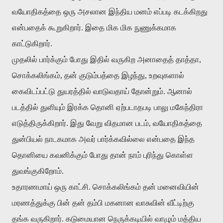
வயோதிகத்தை
ஒரு
அசலான
இந்திய
மனம்
எப்படி
கடக்கிறது
என்பதைக்
கூறுகிறார்
.
இதை
மிக
மிக
நுணுக்கமாக
காட்டுகிறார்
.
முதலில்
பார்க்கும்
போது
இதில்
வருகிற
அனாதைத்
தாத்தா
,
சொக்கலிங்கம்
,
தன்
குடும்பத்தை
இழந்து
,
உறவுகளால்
கைவிடப்பட்டு
துயரத்தில்
வாடுவதாய்
தோன்றும்
.
ஆனால்
படத்தில்
துளியும்
இரக்க
தொனி
ஏற்படாதபடி
பாலு
மகேந்திரா
எடுத்திருக்கிறார்
.
இது
வேறு
விதமான
படம்
,
வயோதிகத்தை
துன்பியல்
நாடகமாக
அவர்
பார்க்கவில்லை
என்பதை
இந்த
தொனியை
கவனிக்கும்
போது
தான்
நாம்
புரிந்து
கொள்ள
துவங்குகிறோம்
.
உதாரணமாய்
ஒரு
காட்சி
.
சொக்கலிங்கம்
தன்
மனைவியின்
மரணத்துக்கு
பின்
தன்
தம்பி
மகனான
வாசுவின்
வீட்டிற்கு
தங்க
வருகிறார்
.
கடுமையான
நெருக்கடியில்
வாழும்
மத்திய