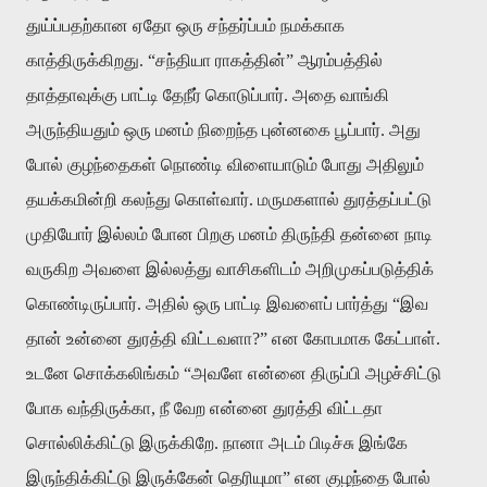
துய்ப்பதற்கான
ஏதோ
ஒரு
சந்தர்ப்பம்
நமக்காக
காத்திருக்கிறது
. “
சந்தியா
ராகத்தின்
”
ஆரம்பத்தில்
தாத்தாவுக்கு
பாட்டி
தேநீர்
கொடுப்பார்
.
அதை
வாங்கி
அருந்தியதும்
ஒரு
மனம்
நிறைந்த
புன்னகை
பூப்பார்
.
அது
போல்
குழந்தைகள்
நொண்டி
விளையாடும்
போது
அதிலும்
தயக்கமின்றி
கலந்து
கொள்வார்
.
மருமகளால்
துரத்தப்பட்டு
முதியோர்
இல்லம்
போன
பிறகு
மனம்
திருந்தி
தன்னை
நாடி
வருகிற
அவளை
இல்லத்து
வாசிகளிடம்
அறிமுகப்படுத்திக்
கொண்டிருப்பார்
.
அதில்
ஒரு
பாட்டி
இவளைப்
பார்த்து
“
இவ
தான்
உன்னை
துரத்தி
விட்டவளா
?”
என
கோபமாக
கேட்பாள்
.
உடனே
சொக்கலிங்கம்
“
அவளே
என்னை
திருப்பி
அழச்சிட்டு
போக
வந்திருக்கா
,
நீ
வேற
என்னை
துரத்தி
விட்டதா
சொல்லிக்கிட்டு
இருக்கிறே
.
நானா
அடம்
பிடிச்சு
இங்கே
இருந்திக்கிட்டு
இருக்கேன்
தெரியுமா
”
என
குழந்தை
போல்