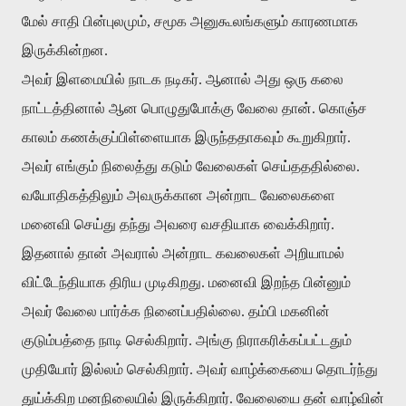
மேல்
சாதி
பின்புலமும்
,
சமூக
அனுகூலங்களும்
காரணமாக
இருக்கின்றன
.
அவர்
இளமையில்
நாடக
நடிகர்
.
ஆனால்
அது
ஒரு
கலை
நாட்டத்தினால்
ஆன
பொழுதுபோக்கு
வேலை
தான்
.
கொஞ்ச
காலம்
கணக்குப்பிள்ளையாக
இருந்ததாகவும்
கூறுகிறார்
.
அவர்
எங்கும்
நிலைத்து
கடும்
வேலைகள்
செய்தததில்லை
.
வயோதிகத்திலும்
அவருக்கான
அன்றாட
வேலைகளை
மனைவி
செய்து
தந்து
அவரை
வசதியாக
வைக்கிறார்
.
இதனால்
தான்
அவரால்
அன்றாட
கவலைகள்
அறியாமல்
விட்டேந்தியாக
திரிய
முடிகிறது
.
மனைவி
இறந்த
பின்னும்
அவர்
வேலை
பார்க்க
நினைப்பதில்லை
.
தம்பி
மகனின்
குடும்பத்தை
நாடி
செல்கிறார்
.
அங்கு
நிராகரிக்கப்பட்டதும்
முதியோர்
இல்லம்
செல்கிறார்
.
அவர்
வாழ்க்கையை
தொடர்ந்து
துய்க்கிற
மனநிலையில்
இருக்கிறார்
.
வேலையை
தன்
வாழ்வின்