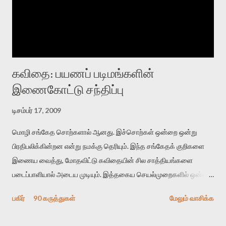
கவிதை: பயணப் படிமங்களின்
இணைகோட்டு சந்திப்பு
டிசம்பர் 17, 2009
மொழி சங்கேத சொற்களால் ஆனது. இச்சொற்கள் ஒன்றை ஒன்று
பிரதிபலிக்கின்றன என்று நமக்கு தெரியும். இந்த சங்கேதக் குறிகளை
இணைய வைத்து, மோதவிட்டு கவிதையின் சில சாத்தியங்களை
படைப்பாளியால் அடைய முடியும். இத்தகைய செயல்முறைகளில் ஒன்றை
தேடிக் கண்டுபிடிப்பது தான் இக்கட்டுரையின் நோக்கம். பள்ளிக்
பகிர்
90 கருத்துகள்
மேலும் வாசிக்க
காலத்தில் ஜாலவித்தைக்காரர்கள் வந்து போன பின் அவர்களின்
சூட்சுமத்தை கண்டுபிடித்து விட்டதாய் அந்தரங்கமாய் மட்டும்