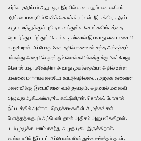
வர்க்க
குடும்பம்
அது
.
ஒரு
இரவில்
கணவனும்
மனைவியும்
படுக்கையறையில்
பேசிக்
கொள்கிறார்கள்
.
இருக்கிற
குடும்ப
வருமானத்துக்குள்
புதிதாக
வந்துள்ள
சொக்கலிங்கத்தை
தொடர்ந்து
பார்த்துக்
கொள்ள
தன்னால்
இயலாது
என
மனைவி
கூறுகிறாள்
.
அப்போது
கோபத்தில்
கணவன்
கத்த
அச்சத்தம்
பக்கத்து
அறையில்
தூங்கும்
சொக்கலிங்கத்துக்கு
கேட்கிறது
.
ஆனால்
பாலு
மகேந்திரா
அவரது
முகத்தையோ
அதில்
உள்ள
பாவனை
மாற்றங்களையோ
காட்டுவதில்லை
.
முழுக்க
கணவன்
மனைவிக்கு
இடையிலான
வாக்குவாதம்
,
அதனால்
மனைவி
அழுவது
ஆகியவற்றையே
காட்டுகிறார்
.
சொல்லப்
போனால்
இப்படத்தில்
அன்றாட
நெருக்கடிகளின்
அழுத்தங்கள்
மொத்தத்தையும்
அப்பெண்
தான்
அதிகம்
அனுபவிக்கிறாள்
.
படம்
முழுக்க
மனம்
கசந்து
அழுதபடியே
இருக்கிறாள்
.
உண்மையில்
இப்படம்
அப்பெண்ணின்
துக்க
சங்கீதம்
தான்
,