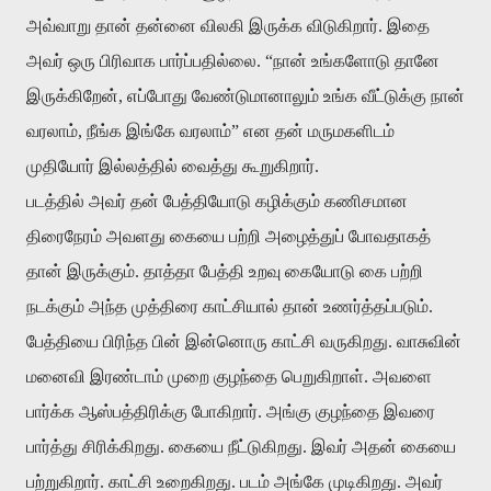
அவ்வாறு
தான்
தன்னை
விலகி
இருக்க
விடுகிறார்
.
இதை
அவர்
ஒரு
பிரிவாக
பார்ப்பதில்லை
. “
நான்
உங்களோடு
தானே
இருக்கிறேன்
,
எப்போது
வேண்டுமானாலும்
உங்க
வீட்டுக்கு
நான்
வரலாம்
,
நீங்க
இங்கே
வரலாம்
”
என
தன்
மருமகளிடம்
முதியோர்
இல்லத்தில்
வைத்து
கூறுகிறார்
.
படத்தில்
அவர்
தன்
பேத்தியோடு
கழிக்கும்
கணிசமான
திரைநேரம்
அவளது
கையை
பற்றி
அழைத்துப்
போவதாகத்
தான்
இருக்கும்
.
தாத்தா
பேத்தி
உறவு
கையோடு
கை
பற்றி
நடக்கும்
அந்த
முத்திரை
காட்சியால்
தான்
உணர்த்தப்படும்
.
பேத்தியை
பிரிந்த
பின்
இன்னொரு
காட்சி
வருகிறது
.
வாசுவின்
மனைவி
இரண்டாம்
முறை
குழந்தை
பெறுகிறாள்
.
அவளை
பார்க்க
ஆஸ்பத்திரிக்கு
போகிறார்
.
அங்கு
குழந்தை
இவரை
பார்த்து
சிரிக்கிறது
.
கையை
நீட்டுகிறது
.
இவர்
அதன்
கையை
பற்றுகிறார்
.
காட்சி
உறைகிறது
.
படம்
அங்கே
முடிகிறது
.
அவர்