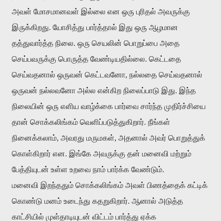
அவள்
மோசமானவள்
இல்லை
என
ஒரு
புரிதல்
அவருக்கு
இருக்கிறது
.
யோசித்து
பார்த்தால்
இது
ஒரு
ஆழமான
தத்துவார்த்த
நிலை
.
ஒரு
செயலின்
பொறுப்பை
அதை
செய்பவருக்கு
பொருத்த
வேண்டியதில்லை
.
கெட்டதை
செய்வதனால்
ஒருவன்
கெட்டவனோ
,
நல்லதை
செய்வதனால்
ஒருவன்
நல்லவனோ
அல்ல
என்கிற
நிலைப்பாடு
இது
.
இந்த
நிலையின்
ஒரு
எளிய
வாழ்க்கை
பார்வை
சார்ந்த
முதிர்ச்சியை
தான்
சொக்கலிங்கம்
வெளிப்படுத்துகிறார்
.
நீங்கள்
நினைக்கலாம்
,
அவரது
மருமகள்
,
அதனால்
அவர்
பொறுத்துக்
கொள்கிறார்
என
.
இங்கே
அவருக்கு
தன்
மனைவி
மற்றும்
பேத்தியுடன்
உள்ள
உறவை
நாம்
பார்க்க
வேண்டும்
.
மனைவி
இறந்ததும்
சொக்கலிங்கம்
அவள்
பிணத்தைக்
கட்டிக்
கொண்டு
மனம்
உடைந்து
கதறுகிறார்
.
ஆனால்
அடுத்த
காட்சியில்
முள்தாடியுடன்
விட்டம்
பார்த்து
ஏக்க