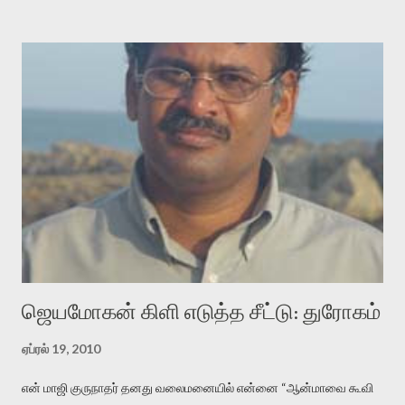
குசுகுசுத்துக் கொள்வோம். அடுத்த முறை வரும் போது மர்மம் விலகாமல்
அதிக ஆர்வமுடன் அவரை சூழ்ந்து கொள்வோம். அறிதல் மர்மத்தை
அதிகமாக்கும். கொல்லாது. ஒரு கனவை மீட்டெடுப்பதன் நோக்கம்
என்னவாக இருக்கும்? கவிதையின் அரூப இயக்கத்தை பொதுவயமாக
வடிக்க முயல்வதும் அதற்கே. கோயில் கருவறையின்
மென்வெளிச்சத்தில் நுண்பேசியின் படக்கருவியை இயக்கி சாத்தி
வைத்து விட்டு இயக்கத்தை அறிவோம். அறிதல் அபச்சாரமில்லை.
பயணப் படிமம் என்பது காக்னிடிவ் பொயடிக்ஸ் எனும் சமகால
விமர்சனத்தின் ஒரு முக்கிய கருவி. இக்கருவியை மனுஷ்யபுத்திரனின்
“காலை வணக்கங்கள்” எனும் ஒரு கவிதையில் சொருகப் போகிறோம்.
முதலில் கருவியை பழகுவோம். அன்றாட மொழியில் ஒன்று ம...
ஜெயமோகன் கிளி எடுத்த சீட்டு: துரோகம்
ஏப்ரல் 19, 2010
என் மாஜி குருநாதர் தனது வலைமனையில் என்னை “ஆன்மாவை கூவி