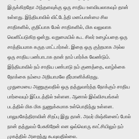
இருக்கிறதோ
அந்தளவுக்கு
ஒரு
சாதிய
உளவியலாகவும்
தான்
உள்ளது
.
இந்தியாவில்
விட்டேந்தி
மனப்பான்மை
சில
சாதிகளில்
,
குறிப்பாக
மேல்
சாதிகளில்
,
மிக
வலுவாக
வெளிப்படுகிற
ஒன்று
.
வறுமையில்
கூட
சிலர்
உழைப்பதை
ஒரு
சாத்தியமாக
கருத
மாட்டார்கள்
.
இதை
ஒரு
குற்றமாக
அல்ல
ஒரு
சாதிய
பண்பாடாக
தான்
நாம்
பார்க்க
வேண்டும்
.
இந்தியாவில்
நம்
சாதிய
பண்பாடு
நம்
குணத்தை
,
வாழ்க்கை
நோக்கை
நம்மை
அறியாமலே
தீர்மானிக்கிறது
.
முதுமையை
அணுகுவதில்
ஒரு
தத்துவார்த்த
நோக்கும்
சாதிய
பார்வையும்
இப்படத்தில்
உள்ளன
.
ஆனால்
இவ்விசயங்கள்
படத்தில்
மிக
மிக
நுணுக்கமாக
உள்பொதிந்து
உள்ளன
.
பாலுமகேந்திராவின்
சிறப்பு
இது
தான்
.
அவர்
மிஷ்கினைப்
போல்
நான்
தத்துவம்
பேசுகிறேன்
என
ஒவ்வொரு
காட்சியிலும்
நம்
முகத்தில்
அறைந்து
கூவுவதில்லை
.