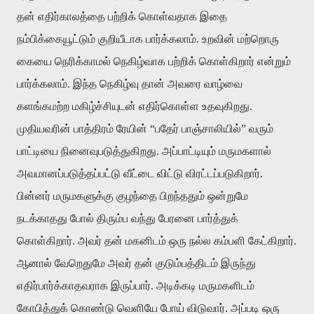
தன்
எதிர்காலத்தை
பற்றிக்
கொள்வதாக
இதை
நம்பிக்கையூட்டும்
குறியீடாக
பார்க்கலாம்
.
உறவின்
மற்றொரு
கையை
நெரிக்காமல்
நெகிழ்வாக
பற்றிக்
கொள்கிறார்
என்றும்
பார்க்கலாம்
.
இந்த
நெகிழ்வு
தான்
அவரை
வாழ்வை
களங்கமற்ற
மகிழ்ச்சியுடன்
எதிர்கொள்ள
உதவுகிறது
.
முதியவரின்
பாத்திரம்
ரேயின்
“
பதேர்
பாஞ்சாலியில்
”
வரும்
பாட்டியை
நினைவுபடுத்துகிறது
.
அப்பாட்டியும்
மருமகளால்
அவமானப்படுத்தப்பட்டு
வீட்டை
விட்டு
விரட்டப்படுகிறார்
.
பின்னர்
மருமகளுக்கு
குழந்தை
பிறந்ததும்
ஒன்றுமே
நடக்காதது
போல்
திரும்ப
வந்து
பேரனை
பார்த்துக்
கொள்கிறார்
.
அவர்
தன்
மகனிடம்
ஒரு
நல்ல
கம்பளி
கேட்கிறார்
.
ஆனால்
வேறெதுமே
அவர்
தன்
குடும்பத்திடம்
இருந்து
எதிர்பார்க்காதவராக
இருப்பார்
.
அடிக்கடி
மருமகளிடம்
கோபித்துக்
கொண்டு
வெளியே
போய்
விடுவார்
.
அப்படி
ஒரு