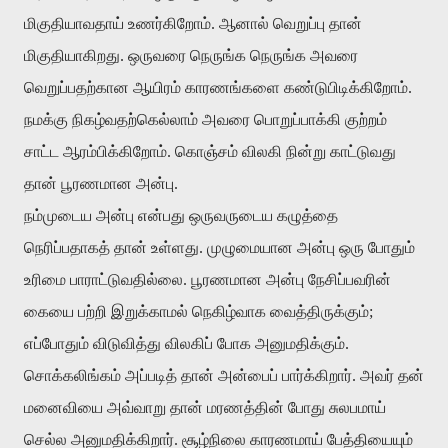
மிகுதியாவதாய்
உணர்கிறோம்
.
ஆனால்
வெறுப்பு
தான்
மிகுதியாகிறது
.
ஒருவரை
நெருங்க
நெருங்க
அவரை
வெறுப்பதற்கான
ஆயிரம்
காரணங்களை
கண்டுபிடிக்கிறோம்
.
நமக்கு
நிகழ்வதற்கெல்லாம்
அவரை
பொறுப்பாக்கி
குற்றம்
சாட்ட
ஆரம்பிக்கிறோம்
.
கொஞ்சம்
விலகி
நின்று
காட்டுவது
தான்
பூரணமான
அன்பு
.
நம்முடைய
அன்பு
என்பது
ஒருவருடைய
கழுத்தை
நெரிப்பதாகத்
தான்
உள்ளது
.
முழுமையான
அன்பு
ஒரு
போதும்
உரிமை
பாராட்டுவதில்லை
.
பூரணமான
அன்பு
நேசிப்பவரின்
கையை
பற்றி
இறுக்காமல்
நெகிழ்வாக
வைத்திருக்கும்
;
எப்போதும்
விடுவித்து
விலகிப்
போக
அனுமதிக்கும்
.
சொக்கலிங்கம்
அப்படித்
தான்
அன்பைப்
பார்க்கிறார்
.
அவர்
தன்
மனைவியை
அவ்வாறு
தான்
மரணத்தின்
போது
சுலபமாய்
செல்ல
அனுமதிக்கிறார்
.
சூழ்நிலை
காரணமாய்
பேத்தியையும்