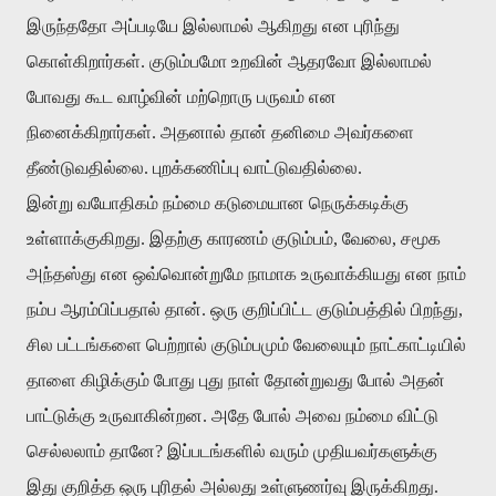
இருந்ததோ
அப்படியே
இல்லாமல்
ஆகிறது
என
புரிந்து
கொள்கிறார்கள்
.
குடும்பமோ
உறவின்
ஆதரவோ
இல்லாமல்
போவது
கூட
வாழ்வின்
மற்றொரு
பருவம்
என
நினைக்கிறார்கள்
.
அதனால்
தான்
தனிமை
அவர்களை
தீண்டுவதில்லை
.
புறக்கணிப்பு
வாட்டுவதில்லை
.
இன்று
வயோதிகம்
நம்மை
கடுமையான
நெருக்கடிக்கு
உள்ளாக்குகிறது
.
இதற்கு
காரணம்
குடும்பம்
,
வேலை
,
சமூக
அந்தஸ்து
என
ஒவ்வொன்றுமே
நாமாக
உருவாக்கியது
என
நாம்
நம்ப
ஆரம்பிப்பதால்
தான்
.
ஒரு
குறிப்பிட்ட
குடும்பத்தில்
பிறந்து
,
சில
பட்டங்களை
பெற்றால்
குடும்பமும்
வேலையும்
நாட்காட்டியில்
தாளை
கிழிக்கும்
போது
புது
நாள்
தோன்றுவது
போல்
அதன்
பாட்டுக்கு
உருவாகின்றன
.
அதே
போல்
அவை
நம்மை
விட்டு
செல்லலாம்
தானே
?
இப்படங்களில்
வரும்
முதியவர்களுக்கு
இது
குறித்த
ஒரு
புரிதல்
அல்லது
உள்ளுணர்வு
இருக்கிறது
.