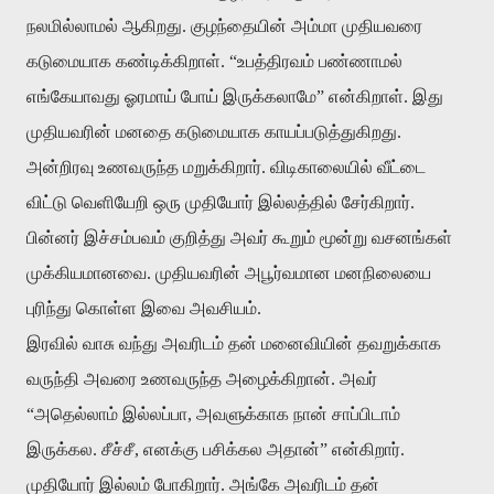
நலமில்லாமல்
ஆகிறது
.
குழந்தையின்
அம்மா
முதியவரை
கடுமையாக
கண்டிக்கிறாள்
. “
உபத்திரவம்
பண்ணாமல்
எங்கேயாவது
ஓரமாய்
போய்
இருக்கலாமே
”
என்கிறாள்
.
இது
முதியவரின்
மனதை
கடுமையாக
காயப்படுத்துகிறது
.
அன்றிரவு
உணவருந்த
மறுக்கிறார்
.
விடிகாலையில்
வீட்டை
விட்டு
வெளியேறி
ஒரு
முதியோர்
இல்லத்தில்
சேர்கிறார்
.
பின்னர்
இச்சம்பவம்
குறித்து
அவர்
கூறும்
மூன்று
வசனங்கள்
முக்கியமானவை
.
முதியவரின்
அபூர்வமான
மனநிலையை
புரிந்து
கொள்ள
இவை
அவசியம்
.
இரவில்
வாசு
வந்து
அவரிடம்
தன்
மனைவியின்
தவறுக்காக
வருந்தி
அவரை
உணவருந்த
அழைக்கிறான்
.
அவர்
“
அதெல்லாம்
இல்லப்பா
,
அவளுக்காக
நான்
சாப்பிடாம்
இருக்கல
.
சீச்சீ
,
எனக்கு
பசிக்கல
அதான்
”
என்கிறார்
.
முதியோர்
இல்லம்
போகிறார்
.
அங்கே
அவரிடம்
தன்