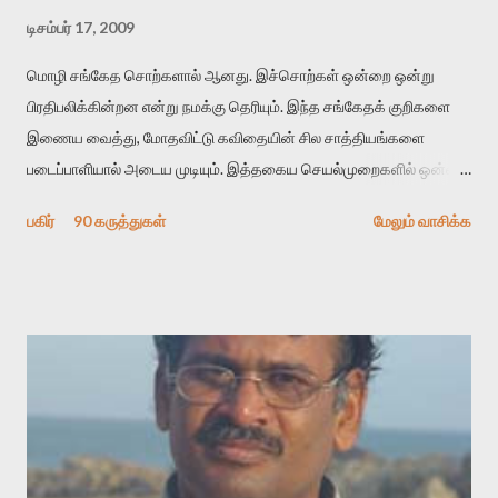
டிசம்பர் 17, 2009
மொழி சங்கேத சொற்களால் ஆனது. இச்சொற்கள் ஒன்றை ஒன்று
பிரதிபலிக்கின்றன என்று நமக்கு தெரியும். இந்த சங்கேதக் குறிகளை
இணைய வைத்து, மோதவிட்டு கவிதையின் சில சாத்தியங்களை
படைப்பாளியால் அடைய முடியும். இத்தகைய செயல்முறைகளில் ஒன்றை
தேடிக் கண்டுபிடிப்பது தான் இக்கட்டுரையின் நோக்கம். பள்ளிக்
பகிர்
90 கருத்துகள்
மேலும் வாசிக்க
காலத்தில் ஜாலவித்தைக்காரர்கள் வந்து போன பின் அவர்களின்
சூட்சுமத்தை கண்டுபிடித்து விட்டதாய் அந்தரங்கமாய் மட்டும்
குசுகுசுத்துக் கொள்வோம். அடுத்த முறை வரும் போது மர்மம் விலகாமல்
அதிக ஆர்வமுடன் அவரை சூழ்ந்து கொள்வோம். அறிதல் மர்மத்தை
அதிகமாக்கும். கொல்லாது. ஒரு கனவை மீட்டெடுப்பதன் நோக்கம்
என்னவாக இருக்கும்? கவிதையின் அரூப இயக்கத்தை பொதுவயமாக
வடிக்க முயல்வதும் அதற்கே. கோயில் கருவறையின்
மென்வெளிச்சத்தில் நுண்பேசியின் படக்கருவியை இயக்கி சாத்தி
வைத்து விட்டு இயக்கத்தை அறிவோம். அறிதல் அபச்சாரமில்லை.