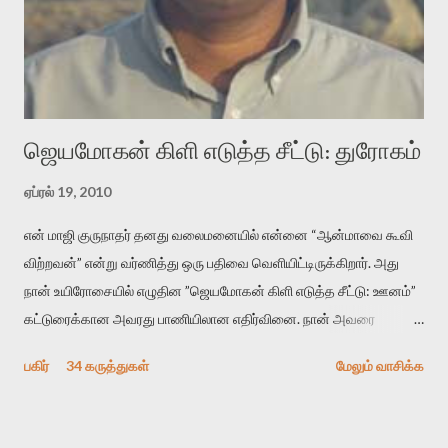
பயணப் படிமம் என்பது காக்னிடிவ் பொயடிக்ஸ் எனும் சமகால
விமர்சனத்தின் ஒரு முக்கிய கருவி. இக்கருவியை மனுஷ்யபுத்திரனின்
“காலை வணக்கங்கள்” எனும் ஒரு கவிதையில் சொருகப் போகிறோம்.
முதலில் கருவியை பழகுவோம். அன்றாட மொழியில் ஒன்று ம...
ஜெயமோகன் கிளி எடுத்த சீட்டு: துரோகம்
ஏப்ரல் 19, 2010
என் மாஜி குருநாதர் தனது வலைமனையில் என்னை “ஆன்மாவை கூவி
விற்றவன்” என்று வர்ணித்து ஒரு பதிவை வெளியிட்டிருக்கிறார். அது
நான் உயிரோசையில் எழுதின ”ஜெயமோகன் கிளி எடுத்த சீட்டு: ஊனம்”
கட்டுரைக்கான அவரது பாணியிலான எதிர்வினை. நான் அவரை
விமர்சிக்க காரணமே எனது தன்னிரக்கம் என்கிறார். ஜெயமோகனின்
பகிர்
34 கருத்துகள்
மேலும் வாசிக்க
பதிவை படித்த நண்பர்கள் பலரும் அவருக்காக இரக்கப்பட்டார்கள்.
உதாரணமாக கல்லூரிப் பேராசிரியர் ஒருவர் என்பவர் சொன்னார்:
“ஜெயமோகன் இன்றோரு தனிநபராக உயிர்மை போன்றோரு பெரும்