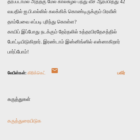
தரப்படாமல் அதற்கு மேல் கால்சுழல் பந்து வீச ஆரம்பித்து 42
வயதில் ஐ.பி.எல்லில் கலக்கிக் கொண்டிருக்கும் பிரவீன்
தாம்பேவை எப்படி புரிந்து கொள்ள?
காயிப் இப்போது நடக்கும் தேர்தலில் உத்தரபிரதேசத்தில்
போட்டியிடுகிறார். இரண்டாம் இன்னிங்ஸில் என்னாகிறார்
பார்ப்போம்!
லேபிள்கள்:
கிரிக்கெட்
பகிர்
கருத்துகள்
கருத்துரையிடுக