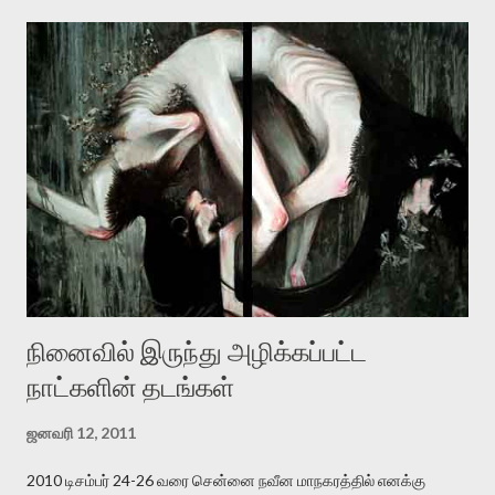
அமைப்புக்கு எதிராக இயங்க வேண்டி உள்ளது. அந்த பதற்றத்தை அவர்
தனது இணையதளத்திலே தொடர்ந்து பதிவு செய்கிறார். உயிர்மை
இன்னும் சில வருடங்களுக்கு தனக்கு எதிராக எழுத்தாளர்களை ஏவி
விட்டபடி இருக்கும் என்று ஒரு அச்சத்தை வெளிப்படுத்தியபடி
இருக்கிறார். அவர் கடுமையான பாதுகாப்பின்மை மனநிலையில் உள்ளார்.
உயிர்மை அவரை தாக்க உத்தேசித்தாலும் இல்லை என்றாலும்
ஜெயமோகன் அந்த பிரமையால் தொடர்ந்து அச்சுறுத்தலுக்கு உள்ளாகி
உள்ளார். உங்களை பற்றின இந்த தாக்குதல் கூட இதன் வெளிப்பாடு தான்”.
உண்மையே! ராக்கி படத்தில் குத்துச்சண்டை வீரராக வரும் சில்வெஸ்டர்
ஓரிடத்தில் சொல்வார்: ...
நினைவில் இருந்து அழிக்கப்பட்ட
நாட்களின் தடங்கள்
ஜனவரி 12, 2011
2010 டிசம்பர் 24-26 வரை சென்னை நவீன மாநகரத்தில் எனக்கு