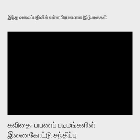
இந்த வலைப்பதிவில் உள்ள பிரபலமான இடுகைகள்
கவிதை: பயணப் படிமங்களின்
இணைகோட்டு சந்திப்பு