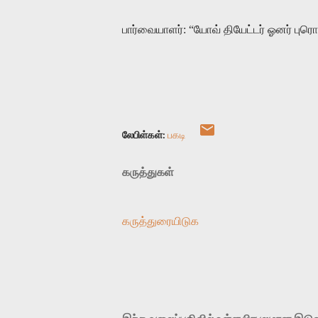
பார்வையாளர்: “யோவ் தியேட்டர் ஓனர் பு
லேபிள்கள்:
பகடி
கருத்துகள்
கருத்துரையிடுக