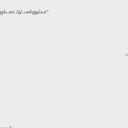
ரொஜக்டரை ஆப் பண்ணுய்யா”
ப