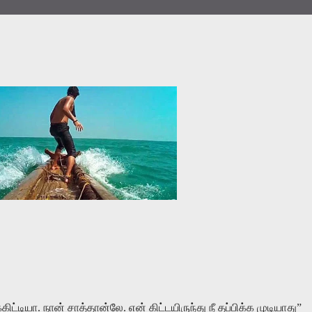
ிட்டியா. நான் சாத்தான்லே. என் கிட்டயிருந்து நீ தப்பிக்க முடியாது”