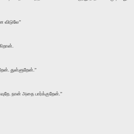
்ன விடுலே”
ிறான்.
றேன். துள்ளுறேன்.”
வுறே. நான் அதை பார்க்குறேன்.”