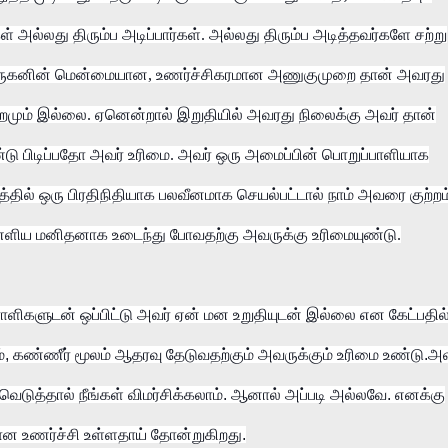
ள் அல்லது திரும்ப அடிப்பார்கள். அல்லது திரும்ப அடித்தவர்களே சற்று
் முருகனின் மென்மையான, உணர்ச்சிகரமான அணுகுமுறை தான் அவரது
ற்றமும் இல்லை. ஏனென்றால் இறுதியில் அவரது நிலைக்கு அவர் தான்
டு பிடிப்பதோ அவர் உரிமை. அவர் ஒரு அமைப்பின் பொறுப்பாளியாக
யத்தில் ஒரு பிரதிநிதியாக பலவீனமாக செயல்பட்டால் நாம் அவரை குற்றம
எளிய மனிதனாக உடைந்து போவதற்கு அவருக்கு உரிமையுண்டு.
ாளிகளுடன்
ஒப்பிட்டு
அவர்
ஏன்
மன
உறுதியுடன்
இல்லை
என
கேட்பதில
்
,
கண்ணீர்
மூலம்
ஆதரவு
தேடுவதற்கும்
அவருக்கும்
உரிமை
உண்டு
.
அவ
ிவெடுத்தால்
நீங்கள்
விமர்சிக்கலாம்
.
ஆனால்
அப்படி
அல்லவே
.
எனக்கு
ான
உணர்ச்சி
உள்ளதாய்
தோன்றுகிறது
.