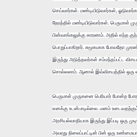
செய்வார்கள். மண்டியிடுவார்கள், ஓடுவார்க
நேரத்தில் மண்டியிடுவார்கள். பெருமாள
பின்வாங்கலுக்கு காரணம். அதில் எந்த கு
பொறுப்பாகிறார். சுமூகமாக போவதோ முரண்
இருந்து அடுத்தவர்கள் சம்மந்தப்பட்ட விச
சொல்லலாம். ஆனால் இவ்விசயத்தில் ஒரு 
பெருமாள்
முருகனை
பெரியார்
போன்ற
போர
எனக்கு
உடன்பாடில்லை
.
மனம்
உடைவதற்கும
அரசியல்வாதியாக
இருந்து
இப்படி
ஒரு
முட
அவரது
நிலைப்பாட்டின்
பின்
ஒரு
உண்மைய