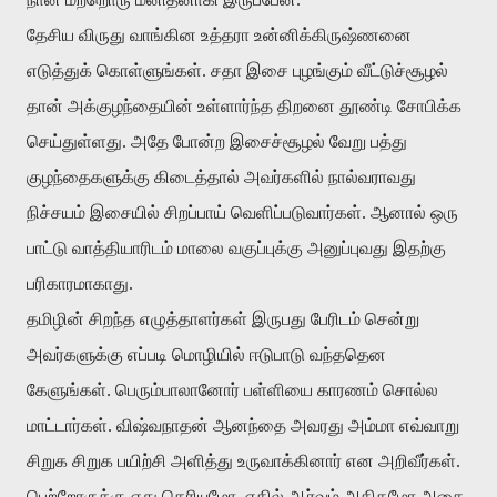
தேசிய விருது வாங்கின உத்தரா உன்னிக்கிருஷ்ணனை
எடுத்துக் கொள்ளுங்கள். சதா இசை புழங்கும் வீட்டுச்சூழல்
தான் அக்குழந்தையின் உள்ளார்ந்த திறனை தூண்டி சோபிக்க
செய்துள்ளது. அதே போன்ற இசைச்சூழல் வேறு பத்து
குழந்தைகளுக்கு கிடைத்தால் அவர்களில் நால்வராவது
நிச்சயம் இசையில் சிறப்பாய் வெளிப்படுவார்கள். ஆனால் ஒரு
பாட்டு வாத்தியாரிடம் மாலை வகுப்புக்கு அனுப்புவது இதற்கு
பரிகாரமாகாது.
தமிழின் சிறந்த எழுத்தாளர்கள் இருபது பேரிடம் சென்று
அவர்களுக்கு எப்படி மொழியில் ஈடுபாடு வந்ததென
கேளுங்கள். பெரும்பாலானோர் பள்ளியை காரணம் சொல்ல
மாட்டார்கள். விஷ்வநாதன் ஆனந்தை அவரது அம்மா எவ்வாறு
சிறுக சிறுக பயிற்சி அளித்து உருவாக்கினார் என அறிவீர்கள்.
பெற்றோருக்கு எது தெரியுமோ, எதில் ஆர்வம் அதிகமோ அதை