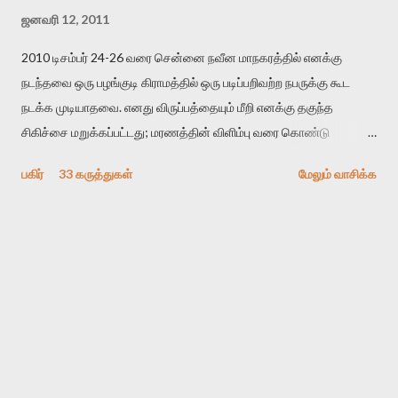
ஜனவரி 12, 2011
2010 டிசம்பர் 24-26 வரை சென்னை நவீன மாநகரத்தில் எனக்கு
நடந்தவை ஒரு பழங்குடி கிராமத்தில் ஒரு படிப்பறிவற்ற நபருக்கு கூட
நடக்க முடியாதவை. எனது விருப்பத்தையும் மீறி எனக்கு தகுந்த
சிகிச்சை மறுக்கப்பட்டது; மரணத்தின் விளிம்பு வரை கொண்டு
செல்லப்ப்பட்டேன். இரண்டாம் கோமா நிலைக்கு சென்றேன்.
பகிர்
33 கருத்துகள்
மேலும் வாசிக்க