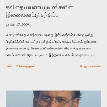
கவிதை: பயணப் படிமங்களின்
இணைகோட்டு சந்திப்பு
டிசம்பர் 17, 2009
மொழி சங்கேத சொற்களால் ஆனது. இச்சொற்கள் ஒன்றை ஒன்று
பிரதிபலிக்கின்றன என்று நமக்கு தெரியும். இந்த சங்கேதக் குறிகளை
இணைய வைத்து, மோதவிட்டு கவிதையின் சில சாத்தியங்களை
படைப்பாளியால் அடைய முடியும். இத்தகைய செயல்முறைகளில் ஒன்றை
தேடிக் கண்டுபிடிப்பது தான் இக்கட்டுரையின் நோக்கம். பள்ளிக்
பகிர்
90 கருத்துகள்
மேலும் வாசிக்க
காலத்தில் ஜாலவித்தைக்காரர்கள் வந்து போன பின் அவர்களின்
சூட்சுமத்தை கண்டுபிடித்து விட்டதாய் அந்தரங்கமாய் மட்டும்
குசுகுசுத்துக் கொள்வோம். அடுத்த முறை வரும் போது மர்மம் விலகாமல்
அதிக ஆர்வமுடன் அவரை சூழ்ந்து கொள்வோம். அறிதல் மர்மத்தை
அதிகமாக்கும். கொல்லாது. ஒரு கனவை மீட்டெடுப்பதன் நோக்கம்
என்னவாக இருக்கும்? கவிதையின் அரூப இயக்கத்தை பொதுவயமாக