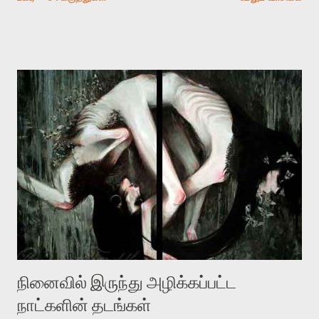
பதிவை படித்த நண்பர்கள் பலரும் அவருக்காக இரக்கப்பட்டார்கள்.
உதாரணமாக கல்லூரிப் பேராசிரியர் ஒருவர் என்பவர் சொன்னார்:
“ஜெயமோகன் இன்றோரு தனிநபராக உயிர்மை போன்றோரு பெரும்
அமைப்புக்கு எதிராக இயங்க வேண்டி உள்ளது. அந்த பதற்றத்தை அவர்
தனது இணையதளத்திலே தொடர்ந்து பதிவு செய்கிறார். உயிர்மை
இன்னும் சில வருடங்களுக்கு தனக்கு எதிராக எழுத்தாளர்களை ஏவி
விட்டபடி இருக்கும் என்று ஒரு அச்சத்தை வெளிப்படுத்தியபடி
இருக்கிறார். அவர் கடுமையான பாதுகாப்பின்மை மனநிலையில் உள்ளார்.
உயிர்மை அவரை தாக்க உத்தேசித்தாலும் இல்லை என்றாலும்
ஜெயமோகன் அந்த பிரமையால் தொடர்ந்து அச்சுறுத்தலுக்கு உள்ளாகி
உள்ளார். உங்களை பற்றின இந்த தாக்குதல் கூட இதன் வெளிப்பாடு தான்”.
உண்மையே! ராக்கி படத்தில் குத்துச்சண்டை வீரராக வரும் சில்வெஸ்டர்
ஓரிடத்தில் சொல்வார்: ...
நினைவில் இருந்து அழிக்கப்பட்ட
நாட்களின் தடங்கள்