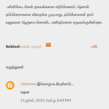
பள்ளிக்கூடங்கள் தகவல்களை கற்பிக்கலாம். ஆனால்
நம்பிக்கைகளை விதைக்க முடியாது. நம்பிக்கைகள் தாம்
வலுவான ஆளுமை கொண்ட மனிதர்களை உருவாக்குகின்றன.
லேபிள்கள்:
கல்வி
சமூகம்
பகிர்
கருத்துகள்
Unknown
இவ்வாறு கூறியுள்ளார்…
super
11 ஜூன், 2015 அன்று 3:49 PM