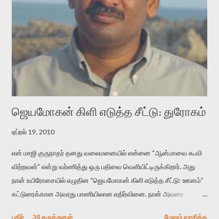
வடிக்க முயல்வதும் அதற்கே. கோயில் கருவறையின்
மென்வெளிச்சத்தில் நுண்பேசியின் படக்கருவியை இயக்கி சாத்தி
வைத்து விட்டு இயக்கத்தை அறிவோம். அறிதல் அபச்சாரமில்லை.
பயணப் படிமம் என்பது காக்னிடிவ் பொயடிக்ஸ் எனும் சமகால
விமர்சனத்தின் ஒரு முக்கிய கருவி. இக்கருவியை மனுஷ்யபுத்திரனின்
“காலை வணக்கங்கள்” எனும் ஒரு கவிதையில் சொருகப் போகிறோம்.
முதலில் கருவியை பழகுவோம். அன்றாட மொழியில் ஒன்று ம...
ஜெயமோகன் கிளி எடுத்த சீட்டு: துரோகம்
ஏப்ரல் 19, 2010
என் மாஜி குருநாதர் தனது வலைமனையில் என்னை “ஆன்மாவை கூவி
விற்றவன்” என்று வர்ணித்து ஒரு பதிவை வெளியிட்டிருக்கிறார். அது
நான் உயிரோசையில் எழுதின ”ஜெயமோகன் கிளி எடுத்த சீட்டு: ஊனம்”
கட்டுரைக்கான அவரது பாணியிலான எதிர்வினை. நான் அவரை
விமர்சிக்க காரணமே எனது தன்னிரக்கம் என்கிறார். ஜெயமோகனின்
பகிர்
34 கருத்துகள்
மேலும் வாசிக்க