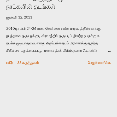
நாட்களின் தடங்கள்
ஜனவரி 12, 2011
2010 டிசம்பர் 24-26 வரை சென்னை நவீன மாநகரத்தில் எனக்கு
நடந்தவை ஒரு பழங்குடி கிராமத்தில் ஒரு படிப்பறிவற்ற நபருக்கு கூட
நடக்க முடியாதவை. எனது விருப்பத்தையும் மீறி எனக்கு தகுந்த
சிகிச்சை மறுக்கப்பட்டது; மரணத்தின் விளிம்பு வரை கொண்டு
செல்லப்ப்பட்டேன். இரண்டாம் கோமா நிலைக்கு சென்றேன்.
பகிர்
33 கருத்துகள்
மேலும் வாசிக்க