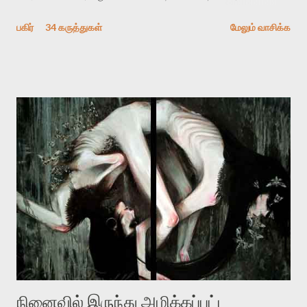
விமர்சிக்க காரணமே எனது தன்னிரக்கம் என்கிறார். ஜெயமோகனின்
பகிர்
34 கருத்துகள்
மேலும் வாசிக்க
பதிவை படித்த நண்பர்கள் பலரும் அவருக்காக இரக்கப்பட்டார்கள்.
உதாரணமாக கல்லூரிப் பேராசிரியர் ஒருவர் என்பவர் சொன்னார்:
“ஜெயமோகன் இன்றோரு தனிநபராக உயிர்மை போன்றோரு பெரும்
அமைப்புக்கு எதிராக இயங்க வேண்டி உள்ளது. அந்த பதற்றத்தை அவர்
தனது இணையதளத்திலே தொடர்ந்து பதிவு செய்கிறார். உயிர்மை
இன்னும் சில வருடங்களுக்கு தனக்கு எதிராக எழுத்தாளர்களை ஏவி
விட்டபடி இருக்கும் என்று ஒரு அச்சத்தை வெளிப்படுத்தியபடி
இருக்கிறார். அவர் கடுமையான பாதுகாப்பின்மை மனநிலையில் உள்ளார்.
உயிர்மை அவரை தாக்க உத்தேசித்தாலும் இல்லை என்றாலும்
ஜெயமோகன் அந்த பிரமையால் தொடர்ந்து அச்சுறுத்தலுக்கு உள்ளாகி
உள்ளார். உங்களை பற்றின இந்த தாக்குதல் கூட இதன் வெளிப்பாடு தான்”.
உண்மையே! ராக்கி படத்தில் குத்துச்சண்டை வீரராக வரும் சில்வெஸ்டர்
ஓரிடத்தில் சொல்வார்: ...
நினைவில் இருந்து அழிக்கப்பட்ட