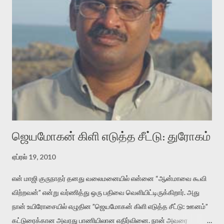
என்னவாக இருக்கும்? கவிதையின் அரூப இயக்கத்தை பொதுவயமாக
வடிக்க முயல்வதும் அதற்கே. கோயில் கருவறையின்
மென்வெளிச்சத்தில் நுண்பேசியின் படக்கருவியை இயக்கி சாத்தி
வைத்து விட்டு இயக்கத்தை அறிவோம். அறிதல் அபச்சாரமில்லை.
பயணப் படிமம் என்பது காக்னிடிவ் பொயடிக்ஸ் எனும் சமகால
விமர்சனத்தின் ஒரு முக்கிய கருவி. இக்கருவியை மனுஷ்யபுத்திரனின்
“காலை வணக்கங்கள்” எனும் ஒரு கவிதையில் சொருகப் போகிறோம்.
முதலில் கருவியை பழகுவோம். அன்றாட மொழியில் ஒன்று ம...
ஜெயமோகன் கிளி எடுத்த சீட்டு: துரோகம்
ஏப்ரல் 19, 2010
என் மாஜி குருநாதர் தனது வலைமனையில் என்னை “ஆன்மாவை கூவி
விற்றவன்” என்று வர்ணித்து ஒரு பதிவை வெளியிட்டிருக்கிறார். அது
நான் உயிரோசையில் எழுதின ”ஜெயமோகன் கிளி எடுத்த சீட்டு: ஊனம்”
கட்டுரைக்கான அவரது பாணியிலான எதிர்வினை. நான் அவரை