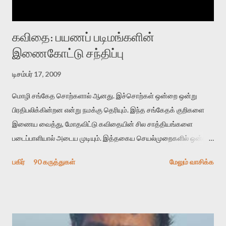
கவிதை: பயணப் படிமங்களின்
இணைகோட்டு சந்திப்பு
டிசம்பர் 17, 2009
மொழி சங்கேத சொற்களால் ஆனது. இச்சொற்கள் ஒன்றை ஒன்று
பிரதிபலிக்கின்றன என்று நமக்கு தெரியும். இந்த சங்கேதக் குறிகளை
இணைய வைத்து, மோதவிட்டு கவிதையின் சில சாத்தியங்களை
படைப்பாளியால் அடைய முடியும். இத்தகைய செயல்முறைகளில் ஒன்றை
தேடிக் கண்டுபிடிப்பது தான் இக்கட்டுரையின் நோக்கம். பள்ளிக்
பகிர்
90 கருத்துகள்
மேலும் வாசிக்க
காலத்தில் ஜாலவித்தைக்காரர்கள் வந்து போன பின் அவர்களின்
சூட்சுமத்தை கண்டுபிடித்து விட்டதாய் அந்தரங்கமாய் மட்டும்
குசுகுசுத்துக் கொள்வோம். அடுத்த முறை வரும் போது மர்மம் விலகாமல்
அதிக ஆர்வமுடன் அவரை சூழ்ந்து கொள்வோம். அறிதல் மர்மத்தை
அதிகமாக்கும். கொல்லாது. ஒரு கனவை மீட்டெடுப்பதன் நோக்கம்