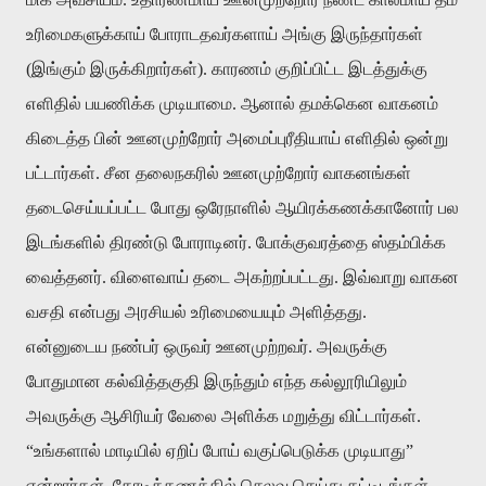
உரிமைகளுக்காய் போராடதவர்களாய் அங்கு இருந்தார்கள்
(இங்கும் இருக்கிறார்கள்). காரணம் குறிப்பிட்ட இடத்துக்கு
எளிதில் பயணிக்க முடியாமை. ஆனால் தமக்கென வாகனம்
கிடைத்த பின் ஊனமுற்றோர் அமைப்புரீதியாய் எளிதில் ஒன்று
பட்டார்கள். சீன தலைநகரில் ஊனமுற்றோர் வாகனங்கள்
தடைசெய்யப்பட்ட போது ஒரேநாளில் ஆயிரக்கணக்கானோர் பல
இடங்களில் திரண்டு போராடினர். போக்குவரத்தை ஸ்தம்பிக்க
வைத்தனர். விளைவாய் தடை அகற்றப்பட்டது. இவ்வாறு வாகன
வசதி என்பது அரசியல் உரிமையையும் அளித்தது.
என்னுடைய நண்பர் ஒருவர் ஊனமுற்றவர். அவருக்கு
போதுமான கல்வித்தகுதி இருந்தும் எந்த கல்லூரியிலும்
அவருக்கு ஆசிரியர் வேலை அளிக்க மறுத்து விட்டார்கள்.
“உங்களால் மாடியில் ஏறிப் போய் வகுப்பெடுக்க முடியாது”
என்றார்கள். கோடிக்கணக்கில் செலவு செய்து கட்டிடங்கள்