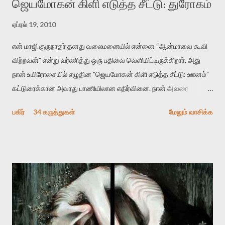
ஜெயமோகன் கிளி எடுத்த சீட்டு: துரோகம்
ஏப்ரல் 19, 2010
என் மாஜி குருநாதர் தனது வலைமனையில் என்னை “ஆன்மாவை கூவி
விற்றவன்” என்று வர்ணித்து ஒரு பதிவை வெளியிட்டிருக்கிறார். அது
நான் உயிரோசையில் எழுதின ”ஜெயமோகன் கிளி எடுத்த சீட்டு: ஊனம்”
கட்டுரைக்கான அவரது பாணியிலான எதிர்வினை. நான் அவரை
விமர்சிக்க காரணமே எனது தன்னிரக்கம் என்கிறார். ஜெயமோகனின்
பகிர்
34 கருத்துகள்
மேலும் வாசிக்க
பதிவை படித்த நண்பர்கள் பலரும் அவருக்காக இரக்கப்பட்டார்கள்.
உதாரணமாக கல்லூரிப் பேராசிரியர் ஒருவர் என்பவர் சொன்னார்:
“ஜெயமோகன் இன்றோரு தனிநபராக உயிர்மை போன்றோரு பெரும்
அமைப்புக்கு எதிராக இயங்க வேண்டி உள்ளது. அந்த பதற்றத்தை அவர்
தனது இணையதளத்திலே தொடர்ந்து பதிவு செய்கிறார். உயிர்மை
இன்னும் சில வருடங்களுக்கு தனக்கு எதிராக எழுத்தாளர்களை ஏவி
விட்டபடி இருக்கும் என்று ஒரு அச்சத்தை வெளிப்படுத்தியபடி
இருக்கிறார். அவர் கடுமையான பாதுகாப்பின்மை மனநிலையில் உள்ளார்.