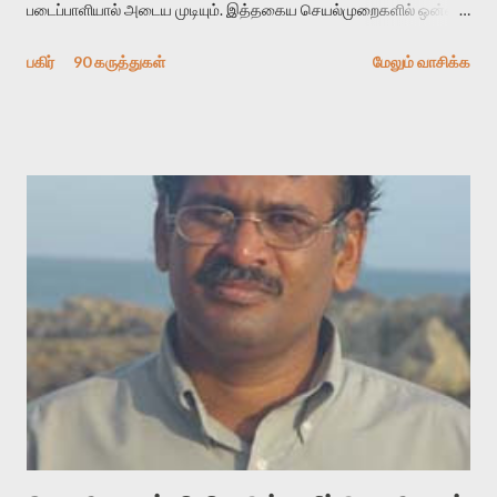
படைப்பாளியால் அடைய முடியும். இத்தகைய செயல்முறைகளில் ஒன்றை
தேடிக் கண்டுபிடிப்பது தான் இக்கட்டுரையின் நோக்கம். பள்ளிக்
பகிர்
90 கருத்துகள்
மேலும் வாசிக்க
காலத்தில் ஜாலவித்தைக்காரர்கள் வந்து போன பின் அவர்களின்
சூட்சுமத்தை கண்டுபிடித்து விட்டதாய் அந்தரங்கமாய் மட்டும்
குசுகுசுத்துக் கொள்வோம். அடுத்த முறை வரும் போது மர்மம் விலகாமல்
அதிக ஆர்வமுடன் அவரை சூழ்ந்து கொள்வோம். அறிதல் மர்மத்தை
அதிகமாக்கும். கொல்லாது. ஒரு கனவை மீட்டெடுப்பதன் நோக்கம்
என்னவாக இருக்கும்? கவிதையின் அரூப இயக்கத்தை பொதுவயமாக
வடிக்க முயல்வதும் அதற்கே. கோயில் கருவறையின்
மென்வெளிச்சத்தில் நுண்பேசியின் படக்கருவியை இயக்கி சாத்தி
வைத்து விட்டு இயக்கத்தை அறிவோம். அறிதல் அபச்சாரமில்லை.
பயணப் படிமம் என்பது காக்னிடிவ் பொயடிக்ஸ் எனும் சமகால
விமர்சனத்தின் ஒரு முக்கிய கருவி. இக்கருவியை மனுஷ்யபுத்திரனின்
“காலை வணக்கங்கள்” எனும் ஒரு கவிதையில் சொருகப் போகிறோம்.
முதலில் கருவியை பழகுவோம். அன்றாட மொழியில் ஒன்று ம...