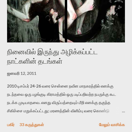
உயிர்மை அவரை தாக்க உத்தேசித்தாலும் இல்லை என்றாலும்
ஜெயமோகன் அந்த பிரமையால் தொடர்ந்து அச்சுறுத்தலுக்கு உள்ளாகி
உள்ளார். உங்களை பற்றின இந்த தாக்குதல் கூட இதன் வெளிப்பாடு தான்”.
உண்மையே! ராக்கி படத்தில் குத்துச்சண்டை வீரராக வரும் சில்வெஸ்டர்
ஓரிடத்தில் சொல்வார்: ...
நினைவில் இருந்து அழிக்கப்பட்ட
நாட்களின் தடங்கள்
ஜனவரி 12, 2011
2010 டிசம்பர் 24-26 வரை சென்னை நவீன மாநகரத்தில் எனக்கு
நடந்தவை ஒரு பழங்குடி கிராமத்தில் ஒரு படிப்பறிவற்ற நபருக்கு கூட
நடக்க முடியாதவை. எனது விருப்பத்தையும் மீறி எனக்கு தகுந்த
சிகிச்சை மறுக்கப்பட்டது; மரணத்தின் விளிம்பு வரை கொண்டு
செல்லப்ப்பட்டேன். இரண்டாம் கோமா நிலைக்கு சென்றேன்.
பகிர்
33 கருத்துகள்
மேலும் வாசிக்க