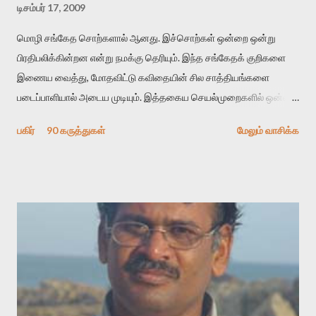
டிசம்பர் 17, 2009
மொழி சங்கேத சொற்களால் ஆனது. இச்சொற்கள் ஒன்றை ஒன்று
பிரதிபலிக்கின்றன என்று நமக்கு தெரியும். இந்த சங்கேதக் குறிகளை
இணைய வைத்து, மோதவிட்டு கவிதையின் சில சாத்தியங்களை
படைப்பாளியால் அடைய முடியும். இத்தகைய செயல்முறைகளில் ஒன்றை
தேடிக் கண்டுபிடிப்பது தான் இக்கட்டுரையின் நோக்கம். பள்ளிக்
பகிர்
90 கருத்துகள்
மேலும் வாசிக்க
காலத்தில் ஜாலவித்தைக்காரர்கள் வந்து போன பின் அவர்களின்
சூட்சுமத்தை கண்டுபிடித்து விட்டதாய் அந்தரங்கமாய் மட்டும்
குசுகுசுத்துக் கொள்வோம். அடுத்த முறை வரும் போது மர்மம் விலகாமல்
அதிக ஆர்வமுடன் அவரை சூழ்ந்து கொள்வோம். அறிதல் மர்மத்தை
அதிகமாக்கும். கொல்லாது. ஒரு கனவை மீட்டெடுப்பதன் நோக்கம்
என்னவாக இருக்கும்? கவிதையின் அரூப இயக்கத்தை பொதுவயமாக
வடிக்க முயல்வதும் அதற்கே. கோயில் கருவறையின்
மென்வெளிச்சத்தில் நுண்பேசியின் படக்கருவியை இயக்கி சாத்தி
வைத்து விட்டு இயக்கத்தை அறிவோம். அறிதல் அபச்சாரமில்லை.
பயணப் படிமம் என்பது காக்னிடிவ் பொயடிக்ஸ் எனும் சமகால