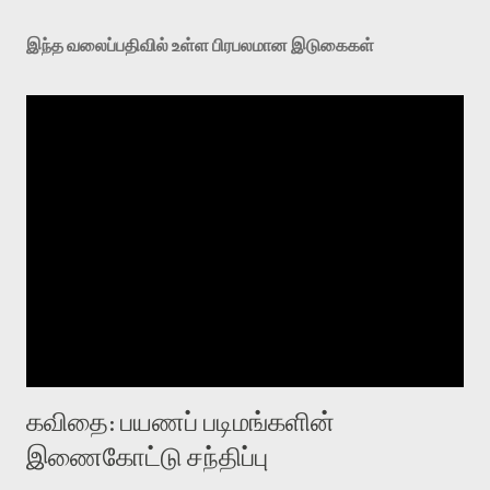
இந்த வலைப்பதிவில் உள்ள பிரபலமான இடுகைகள்
கவிதை: பயணப் படிமங்களின்
இணைகோட்டு சந்திப்பு