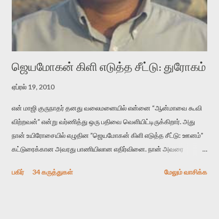
விமர்சனத்தின் ஒரு முக்கிய கருவி. இக்கருவியை மனுஷ்யபுத்திரனின்
“காலை வணக்கங்கள்” எனும் ஒரு கவிதையில் சொருகப் போகிறோம்.
முதலில் கருவியை பழகுவோம். அன்றாட மொழியில் ஒன்று ம...
ஜெயமோகன் கிளி எடுத்த சீட்டு: துரோகம்
ஏப்ரல் 19, 2010
என் மாஜி குருநாதர் தனது வலைமனையில் என்னை “ஆன்மாவை கூவி
விற்றவன்” என்று வர்ணித்து ஒரு பதிவை வெளியிட்டிருக்கிறார். அது
நான் உயிரோசையில் எழுதின ”ஜெயமோகன் கிளி எடுத்த சீட்டு: ஊனம்”
கட்டுரைக்கான அவரது பாணியிலான எதிர்வினை. நான் அவரை
விமர்சிக்க காரணமே எனது தன்னிரக்கம் என்கிறார். ஜெயமோகனின்
பகிர்
34 கருத்துகள்
மேலும் வாசிக்க
பதிவை படித்த நண்பர்கள் பலரும் அவருக்காக இரக்கப்பட்டார்கள்.
உதாரணமாக கல்லூரிப் பேராசிரியர் ஒருவர் என்பவர் சொன்னார்:
“ஜெயமோகன் இன்றோரு தனிநபராக உயிர்மை போன்றோரு பெரும்
அமைப்புக்கு எதிராக இயங்க வேண்டி உள்ளது. அந்த பதற்றத்தை அவர்