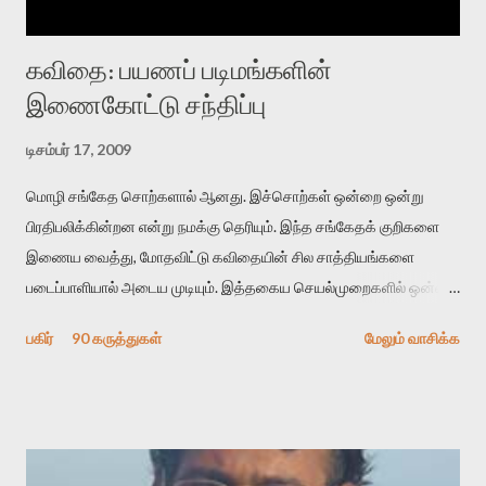
கவிதை: பயணப் படிமங்களின்
இணைகோட்டு சந்திப்பு
டிசம்பர் 17, 2009
மொழி சங்கேத சொற்களால் ஆனது. இச்சொற்கள் ஒன்றை ஒன்று
பிரதிபலிக்கின்றன என்று நமக்கு தெரியும். இந்த சங்கேதக் குறிகளை
இணைய வைத்து, மோதவிட்டு கவிதையின் சில சாத்தியங்களை
படைப்பாளியால் அடைய முடியும். இத்தகைய செயல்முறைகளில் ஒன்றை
தேடிக் கண்டுபிடிப்பது தான் இக்கட்டுரையின் நோக்கம். பள்ளிக்
பகிர்
90 கருத்துகள்
மேலும் வாசிக்க
காலத்தில் ஜாலவித்தைக்காரர்கள் வந்து போன பின் அவர்களின்
சூட்சுமத்தை கண்டுபிடித்து விட்டதாய் அந்தரங்கமாய் மட்டும்
குசுகுசுத்துக் கொள்வோம். அடுத்த முறை வரும் போது மர்மம் விலகாமல்
அதிக ஆர்வமுடன் அவரை சூழ்ந்து கொள்வோம். அறிதல் மர்மத்தை
அதிகமாக்கும். கொல்லாது. ஒரு கனவை மீட்டெடுப்பதன் நோக்கம்