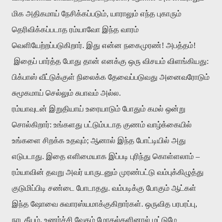
மிக அதிகமாய் நேசிக்கப்படும், யாராலும் எந்த புகாரும்
தெரிவிக்கப்படாத ரம்யாவோ இந்த வாரம்
வெளியேற்றப்படுகிறார். இது என்ன நகைமுரண்! அபத்தம்!
இதைப் பார்த்த போது தான் எனக்கு ஒரு விசயம் விளங்கியது:
பிக்பாஸ் வீட்டுக்குள் நிலைக்க தேவைப்படுவது அனைவரோடும்
சுமூகமாய் செல்லும் சுபாவம் அல்ல.
ரம்யாவுடன் இறுதியாய் உரையாடும் போதும் கமல் ஒன்று
சொல்கிறார்: உங்களது பட்டும்படாத குணம் வாழ்க்கையில்
உங்களை சிறக்க உதவும்; ஆனால் இந்த போட்டியில் அது
எடுபடாது. இதை எளிமையாக இப்படி புரிந்து கொள்ளலாம் –
ரம்யாவின் தவறு அவர் யாருடனும் முரண்பட்டு வம்புக்கிழுத்து
குடுமிப்பிடி சண்டை போடாதது. வம்படிக்கு போகும் ஆட்கள்
இந்த ஷோவை சுவாரஸ்யமாக்குகிறார்கள். ஒருவித பரபரப்பு,
நாடகீயம், உணர்ச்சி வேகம் மோதல்களினால் மட்டுமே