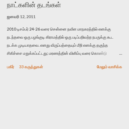
நாட்களின் தடங்கள்
ஜனவரி 12, 2011
2010 டிசம்பர் 24-26 வரை சென்னை நவீன மாநகரத்தில் எனக்கு
நடந்தவை ஒரு பழங்குடி கிராமத்தில் ஒரு படிப்பறிவற்ற நபருக்கு கூட
நடக்க முடியாதவை. எனது விருப்பத்தையும் மீறி எனக்கு தகுந்த
சிகிச்சை மறுக்கப்பட்டது; மரணத்தின் விளிம்பு வரை கொண்டு
செல்லப்ப்பட்டேன். இரண்டாம் கோமா நிலைக்கு சென்றேன்.
பகிர்
33 கருத்துகள்
மேலும் வாசிக்க