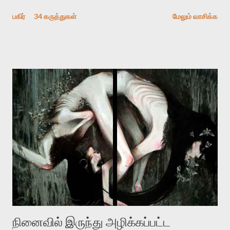
விமர்சிக்க காரணமே எனது தன்னிரக்கம் என்கிறார். ஜெயமோகனின்
பகிர்
34 கருத்துகள்
மேலும் வாசிக்க
பதிவை படித்த நண்பர்கள் பலரும் அவருக்காக இரக்கப்பட்டார்கள்.
உதாரணமாக கல்லூரிப் பேராசிரியர் ஒருவர் என்பவர் சொன்னார்:
“ஜெயமோகன் இன்றோரு தனிநபராக உயிர்மை போன்றோரு பெரும்
அமைப்புக்கு எதிராக இயங்க வேண்டி உள்ளது. அந்த பதற்றத்தை அவர்
தனது இணையதளத்திலே தொடர்ந்து பதிவு செய்கிறார். உயிர்மை
இன்னும் சில வருடங்களுக்கு தனக்கு எதிராக எழுத்தாளர்களை ஏவி
விட்டபடி இருக்கும் என்று ஒரு அச்சத்தை வெளிப்படுத்தியபடி
இருக்கிறார். அவர் கடுமையான பாதுகாப்பின்மை மனநிலையில் உள்ளார்.
உயிர்மை அவரை தாக்க உத்தேசித்தாலும் இல்லை என்றாலும்
ஜெயமோகன் அந்த பிரமையால் தொடர்ந்து அச்சுறுத்தலுக்கு உள்ளாகி
உள்ளார். உங்களை பற்றின இந்த தாக்குதல் கூட இதன் வெளிப்பாடு தான்”.
உண்மையே! ராக்கி படத்தில் குத்துச்சண்டை வீரராக வரும் சில்வெஸ்டர்
ஓரிடத்தில் சொல்வார்: ...
நினைவில் இருந்து அழிக்கப்பட்ட