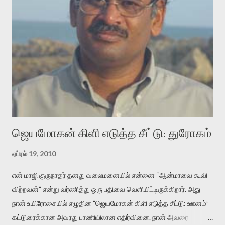
என்னவாக இருக்கும்? கவிதையின் அரூப இயக்கத்தை பொதுவயமாக
வடிக்க முயல்வதும் அதற்கே. கோயில் கருவறையின்
மென்வெளிச்சத்தில் நுண்பேசியின் படக்கருவியை இயக்கி சாத்தி
வைத்து விட்டு இயக்கத்தை அறிவோம். அறிதல் அபச்சாரமில்லை.
பயணப் படிமம் என்பது காக்னிடிவ் பொயடிக்ஸ் எனும் சமகால
விமர்சனத்தின் ஒரு முக்கிய கருவி. இக்கருவியை மனுஷ்யபுத்திரனின்
“காலை வணக்கங்கள்” எனும் ஒரு கவிதையில் சொருகப் போகிறோம்.
முதலில் கருவியை பழகுவோம். அன்றாட மொழியில் ஒன்று ம...
ஜெயமோகன் கிளி எடுத்த சீட்டு: துரோகம்
ஏப்ரல் 19, 2010
என் மாஜி குருநாதர் தனது வலைமனையில் என்னை “ஆன்மாவை கூவி
விற்றவன்” என்று வர்ணித்து ஒரு பதிவை வெளியிட்டிருக்கிறார். அது
நான் உயிரோசையில் எழுதின ”ஜெயமோகன் கிளி எடுத்த சீட்டு: ஊனம்”
கட்டுரைக்கான அவரது பாணியிலான எதிர்வினை. நான் அவரை