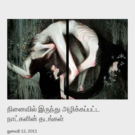
“ஜெயமோகன் இன்றோரு தனிநபராக உயிர்மை போன்றோரு பெரும்
அமைப்புக்கு எதிராக இயங்க வேண்டி உள்ளது. அந்த பதற்றத்தை அவர்
தனது இணையதளத்திலே தொடர்ந்து பதிவு செய்கிறார். உயிர்மை
இன்னும் சில வருடங்களுக்கு தனக்கு எதிராக எழுத்தாளர்களை ஏவி
விட்டபடி இருக்கும் என்று ஒரு அச்சத்தை வெளிப்படுத்தியபடி
இருக்கிறார். அவர் கடுமையான பாதுகாப்பின்மை மனநிலையில் உள்ளார்.
உயிர்மை அவரை தாக்க உத்தேசித்தாலும் இல்லை என்றாலும்
ஜெயமோகன் அந்த பிரமையால் தொடர்ந்து அச்சுறுத்தலுக்கு உள்ளாகி
உள்ளார். உங்களை பற்றின இந்த தாக்குதல் கூட இதன் வெளிப்பாடு தான்”.
உண்மையே! ராக்கி படத்தில் குத்துச்சண்டை வீரராக வரும் சில்வெஸ்டர்
ஓரிடத்தில் சொல்வார்: ...
நினைவில் இருந்து அழிக்கப்பட்ட
நாட்களின் தடங்கள்
ஜனவரி 12, 2011