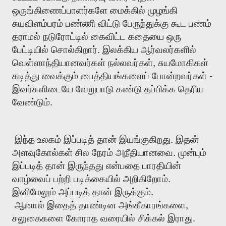
ஒருங்கிணைப்பாளர்களே
மைக்கில்
முழங்கி
சுயவிளம்பரம்
பண்ணி
விட்டு
பேருந்துக்கு
கூட
பணம்
தராமல்
நடுரோட்டில்
கைவிட்ட
கதையை
ஒரு
.
பேட்டியில்
சொல்கிறார்
இலக்கிய
ஆர்வலர்களில்
,
வெள்ளாந்தியானவர்கள்
நல்லவர்கள்
சுயமோகிகள்
-
கடித்து
வைக்கும்
பைத்தியங்களைப்
போன்றவர்கள்
இவர்களிடையே
வேறுபாடு
கண்டு
தப்பிக்க
தெரிய
.
வேண்டும்
.
இந்த
உலகம்
இப்படித்
தான்
இயங்குகிறது
இதன்
.
அளவுகோல்கள்
சில
நேரம்
அநீதியானவை
முன்பும்
இப்படித்
தான்
இருந்தது
என்பதை
பாரதியின்
.
வாழ்வைப்
பற்றி
படிக்கையில்
அறிகிறோம்
.
இனிமேலும்
அப்படித்
தான்
இருக்கும்
,
ஆனால்
இதைத்
தாண்டின
அங்கீகாரங்களை
.
சலுகைகளை
கோராத
வரையில்
சிக்கல்
இராது