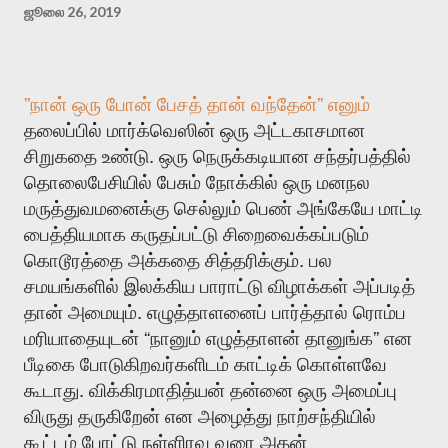
ஜூலை 26, 2019
”
”
நான்
ஒரு
போன்
பேசத்
தான்
வந்தேன்
எனும்
தலைப்பில்
மார்க்வெஸின்
ஒரு
அட்டகாசமான
.
சிறுகதை
உண்டு
ஒரு
நெருக்கடியான
சந்தர்பத்தில்
தொலைபேசியில்
பேசும்
நோக்கில்
ஒரு
மனநல
மருத்துவமனைக்கு
செல்லும்
பெண்
அங்கேயே
மாட்டி
பைத்தியமாக
கருதப்பட்டு
சிறைவைக்கப்படும்
.
கொடூரத்தை
அக்கதை
சித்தரிக்கும்
பல
சமயங்களில்
இலக்கிய
பாராட்டு
விழாக்கள்
அப்படித்
.
தான்
அமையும்
எழுத்தாளனைப்
பார்த்தால்
ரொம்ப
“
”
மரியாதையுடன்
நானும்
எழுத்தாளன்
தானுங்க
என
பீடிகை
போடுகிறவர்களிடம்
காட்டிக்
கொள்ளவே
.
கூடாது
விக்கிரமாதித்யன்
தன்னை
ஒரு
அமைப்பு
விருது
தருகிறேன்
என
அழைத்து
நாற்சந்தியில்
கூட்டம்
போட்டு
நள்ளிரவு
வரை
அதன்