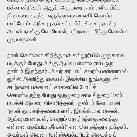
.
பத்தாண்டுகள்
ஆகும்
அதுவரை
நாம்
எளிய
பிம்ப
நிலையை
கடந்து
எழுத்தாளனை
எதிர்கொள்ள
.
மாட்டோம்
அந்த
முதல்
கட்ட
பிம்பத்தை
தாண்டி
,
,
அவன்
நமக்கு
வெளியாள்
மற்றமை
புரிந்து
கொள்ள
.
முடியாதவன்
நான்
சென்னை
கிறித்துவக்
கல்லூரியில்
முதுகலை
படிக்கும்
போது
அங்கு
ஆய்வு
மாணவராய்
ஒரு
.
நண்பர்
இருந்தார்
அவர்
சரியாய்
சவரம்
பண்ணாமல்
லுங்கி
அணிந்து
கையில்
இலக்கிய
நூல்களுடன்
கடற்கரை
பக்கமாய்
சாலையில்
போய்க்
கொண்டிருந்த
போது
ஒருமுறை
காவல்துறையினர்
.
மடக்கி
அவரை
விசாரித்தனர்
நண்பர்
கோபமாகி
“
,
,
நான்
ஒரு
சிந்தனையாளன்
இலக்கிய
வாசகன்
,
ஆய்வு
மாணவன்
வெறும்
தோற்றத்தை
வைத்து
!”
.
என்னை
மதிப்பிடாதீர்கள்
என
கொதித்து
எழுந்தார்
அவர்கள்
அவரை
இன்ஸ்பெக்டரிடம்
அழைத்துப்