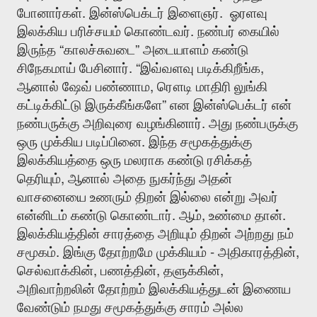
.
.
போனார்கள்
இன்ஸ்பெக்டர்
இளைஞர்
ஓரளவு
.
இலக்கிய
பரிச்சயம்
கொண்டவர்
நண்பர்
கையில்
“
”
இருந்த
காலச்சுவடை
அடையாளம்
கண்டு
. “
,
சிநேகமாய்
பேசினார்
இவ்வளவு
படிக்கிறீங்க
,
ஆனால்
ஷேவ்
பண்ணாம
ரௌடி
மாதிரி
லுங்கி
”
கட்டிக்கிட்டு
இருக்கீங்களே
என
இன்ஸ்பெக்டர்
என்
.
நண்பருக்கு
அறிவுரை
வழங்கினார்
அது
நண்பருக்கு
.
ஒரு
முக்கிய
படிப்பினை
இந்த
சமூகத்துக்கு
இலக்கியத்தை
ஒரு
மலராக
கண்டு
ரசிக்கத்
,
தெரியும்
ஆனால்
அதை
நுகர்ந்து
அதன்
வாசனையை
உணரும்
திறன்
இல்லை
என்று
அவர்
.
,
.
என்னிடம்
கண்டு
கொண்டார்
ஆம்
உண்மை
தான்
இலக்கியத்தின்
சாரத்தை
அறியும்
திறன்
அற்றது
நம்
.
-
,
சமூகம்
இங்கு
தோற்றமே
முக்கியம்
அதிகாரத்தின்
,
,
,
செல்வாக்கின்
பணத்தின்
தளுக்கின்
அறிவாற்றலின்
தோற்றம்
இலக்கியத்துடன்
இணைய
வேண்டும்
நமது
சமூகத்துக்கு
சாரம்
அல்ல