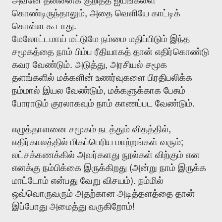
அவனே
தன்னைக்
குறித்த
ஐயங்களை
,
கொண்டிருந்தாலும்
அதை
வெளியே
காட்டிக்
.
கொள்ள
கூடாது
மேலோட்டமாய்
மட்டுமே
நம்மை
மதிப்பிடும்
இந்த
சமூகத்தை
நாம்
பிம்ப
ரீதியாகத்
தான்
எதிர்கொண்டு
.
,
கவர
வேண்டும்
அடுத்து
அரசியல்
சமூக
தளங்களில்
மக்களின்
உணர்வுகளை
பிரதிபலிக்க
,
நம்மால்
இயல
வேண்டும்
மக்களுக்காக
பேசும்
.
போராடும்
குரலாகவும்
நாம்
காணப்பட
வேண்டும்
,
எழுத்தாளனை
சமூகம்
நடத்தும்
விதத்தில்
;
எதிர்காலத்தில்
மிகப்பெரிய
மாற்றங்கள்
வரும்
லட்சக்கணக்கில்
அவர்களது
நூல்கள்
விற்கும்
என
(
எனக்கு
நம்பிக்கை
இருக்கிறது
அன்று
நாம்
இருக்க
).
மாட்டோம்
என்பது
வேறு
விசயம்
நம்மில்
ஒவ்வொருவரும்
அதற்கான
அடித்தளத்தை
தான்
!
இப்போது
அமைத்து
வருகிறோம்