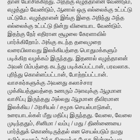
.
,
தான்
யோசிக்கிறது
அதற்கு
எழுத்தாளன்
வேண்டும்
,
எழுத்தும்
வேண்டும்
ஆனால்
ஒரு
எல்லைக்கு
உட்பட்டு
.
மட்டுமே
எழுத்தாளன்
இங்கு
இதை
அறிந்து
அந்த
.
எல்லைக்கு
உட்பட்டு
நின்று
விளையாட
வேண்டும்
இதற்கு
நேர்
எதிரான
சூழலை
கேரளாவில்
.
பார்க்கிறோம்
அங்கு
கடந்த
தலைமுறை
வரையிலாவது
இலக்கியத்தை
பொதுமக்களும்
.
படிக்கிற
வழக்கம்
இருந்தது
இதனால்
எழுத்தாளன்
,
.
அவன்
பிம்பத்தை
கடந்து
படிக்கப்பட்டான்
பரவலாக
,
.
புரிந்து
கொள்ளப்பட்டான்
போற்றப்பட்டான்
வாசகர்களுக்கு
அவனது
கலாச்சார
முக்கியத்துவத்தை
உணரும்
அளவுக்கு
ஆழமான
வாசிப்பு
இருந்தது
அல்லது
ஆழமான
தீவிரமான
/
/
,
இலக்கிய
அரசியல்
சமூக
செயல்பாடுகள்
.
,
உரையாடல்கள்
மீது
மதிப்பு
இருந்தது
வேலை
வேலை
,
/
/
/
முடிந்ததும்
சினிமா
வம்பு
மது
திண்ணையை
பார்த்துக்
கொண்டிருத்தல்
என
செயல்படும்
நமது
தமிழ்
சமூகம்
அந்த
நிலைக்கு
போக
இன்னும்
பல