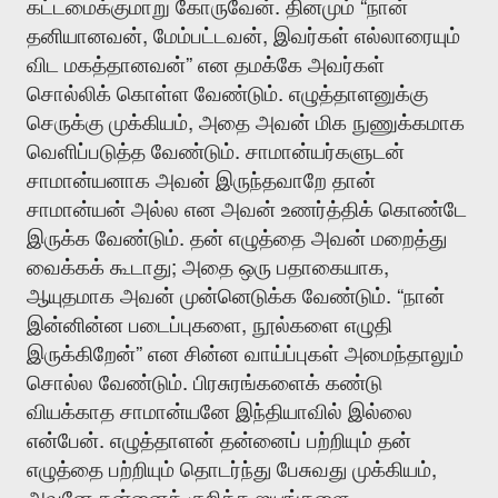
.
“
கட்டமைக்குமாறு
கோருவேன்
தினமும்
நான்
,
,
தனியானவன்
மேம்பட்டவன்
இவர்கள்
எல்லாரையும்
”
விட
மகத்தானவன்
என
தமக்கே
அவர்கள்
.
சொல்லிக்
கொள்ள
வேண்டும்
எழுத்தாளனுக்கு
,
செருக்கு
முக்கியம்
அதை
அவன்
மிக
நுணுக்கமாக
.
வெளிப்படுத்த
வேண்டும்
சாமான்யர்களுடன்
சாமான்யனாக
அவன்
இருந்தவாறே
தான்
சாமான்யன்
அல்ல
என
அவன்
உணர்த்திக்
கொண்டே
.
இருக்க
வேண்டும்
தன்
எழுத்தை
அவன்
மறைத்து
;
,
வைக்கக்
கூடாது
அதை
ஒரு
பதாகையாக
. “
ஆயுதமாக
அவன்
முன்னெடுக்க
வேண்டும்
நான்
,
இன்னின்ன
படைப்புகளை
நூல்களை
எழுதி
”
இருக்கிறேன்
என
சின்ன
வாய்ப்புகள்
அமைந்தாலும்
.
சொல்ல
வேண்டும்
பிரசுரங்களைக்
கண்டு
வியக்காத
சாமான்யனே
இந்தியாவில்
இல்லை
.
என்பேன்
எழுத்தாளன்
தன்னைப்
பற்றியும்
தன்
,
எழுத்தை
பற்றியும்
தொடர்ந்து
பேசுவது
முக்கியம்