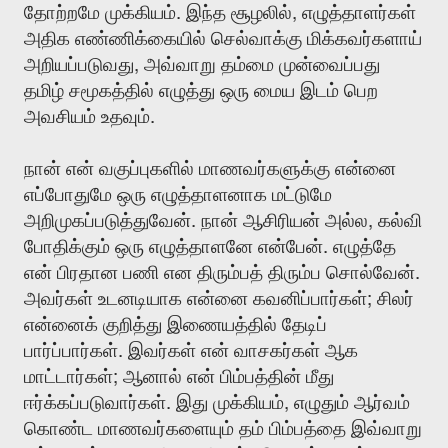
.
,
தோற்றமே
முக்கியம்
இந்த
சூழலில்
எழுத்தாளர்கள்
அதிக
எண்ணிக்கையில்
செல்வாக்கு
மிக்கவர்களாய்
,
அறியப்படுவது
அவ்வாறு
தம்மை
முன்வைப்பது
தமிழ்
சமூகத்தில்
எழுத்து
ஒரு
மைய
இடம்
பெற
.
அவசியம்
உதவும்
நான்
என்
வகுப்புகளில்
மாணவர்களுக்கு
என்னை
எப்போதுமே
ஒரு
எழுத்தாளனாக
மட்டுமே
.
,
அறிமுகப்படுத்துவேன்
நான்
ஆசிரியன்
அல்ல
கல்வி
.
போதிக்கும்
ஒரு
எழுத்தாளனே
என்பேன்
எழுத்தே
.
என்
பிரதான
பணி
என
திரும்பத்
திரும்ப
சொல்வேன்
;
அவர்கள்
உடனடியாக
என்னை
கவனிப்பார்கள்
சிலர்
என்னைக்
குறித்து
இணையத்தில்
தேடிப்
.
பார்ப்பார்கள்
இவர்கள்
என்
வாசகர்கள்
ஆக
;
மாட்டார்கள்
ஆனால்
என்
பிம்பத்தின்
மீது
.
,
ஈர்க்கப்படுவார்கள்
இது
முக்கியம்
எழுதும்
ஆர்வம்
கொண்ட
மாணவர்களையும்
தம்
பிம்பத்தை
இவ்வாறு