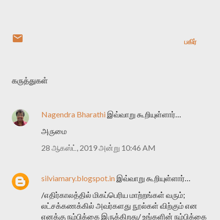
பகிர்
கருத்துகள்
Nagendra Bharathi
இவ்வாறு கூறியுள்ளார்…
அருமை
28 ஆகஸ்ட், 2019 அன்று 10:46 AM
silviamary.blogspot.in
இவ்வாறு கூறியுள்ளார்…
/எதிர்காலத்தில் மிகப்பெரிய மாற்றங்கள் வரும்;
லட்சக்கணக்கில் அவர்களது நூல்கள் விற்கும் என
எனக்கு நம்பிக்கை இருக்கிறது/ உங்களின் நம்பிக்கை