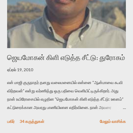
வைத்து விட்டு இயக்கத்தை அறிவோம். அறிதல் அபச்சாரமில்லை.
பயணப் படிமம் என்பது காக்னிடிவ் பொயடிக்ஸ் எனும் சமகால
விமர்சனத்தின் ஒரு முக்கிய கருவி. இக்கருவியை மனுஷ்யபுத்திரனின்
“காலை வணக்கங்கள்” எனும் ஒரு கவிதையில் சொருகப் போகிறோம்.
முதலில் கருவியை பழகுவோம். அன்றாட மொழியில் ஒன்று ம...
ஜெயமோகன் கிளி எடுத்த சீட்டு: துரோகம்
ஏப்ரல் 19, 2010
என் மாஜி குருநாதர் தனது வலைமனையில் என்னை “ஆன்மாவை கூவி
விற்றவன்” என்று வர்ணித்து ஒரு பதிவை வெளியிட்டிருக்கிறார். அது
நான் உயிரோசையில் எழுதின ”ஜெயமோகன் கிளி எடுத்த சீட்டு: ஊனம்”
கட்டுரைக்கான அவரது பாணியிலான எதிர்வினை. நான் அவரை
விமர்சிக்க காரணமே எனது தன்னிரக்கம் என்கிறார். ஜெயமோகனின்
பகிர்
34 கருத்துகள்
மேலும் வாசிக்க
பதிவை படித்த நண்பர்கள் பலரும் அவருக்காக இரக்கப்பட்டார்கள்.
உதாரணமாக கல்லூரிப் பேராசிரியர் ஒருவர் என்பவர் சொன்னார்: