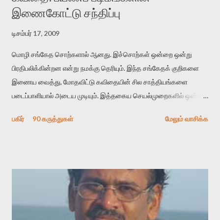
இணைகோட்டு சந்திப்பு
டிசம்பர் 17, 2009
மொழி சங்கேத சொற்களால் ஆனது. இச்சொற்கள் ஒன்றை ஒன்று
பிரதிபலிக்கின்றன என்று நமக்கு தெரியும். இந்த சங்கேதக் குறிகளை
இணைய வைத்து, மோதவிட்டு கவிதையின் சில சாத்தியங்களை
படைப்பாளியால் அடைய முடியும். இத்தகைய செயல்முறைகளில் ஒன்றை
தேடிக் கண்டுபிடிப்பது தான் இக்கட்டுரையின் நோக்கம். பள்ளிக்
பகிர்
90 கருத்துகள்
மேலும் வாசிக்க
காலத்தில் ஜாலவித்தைக்காரர்கள் வந்து போன பின் அவர்களின்
சூட்சுமத்தை கண்டுபிடித்து விட்டதாய் அந்தரங்கமாய் மட்டும்
குசுகுசுத்துக் கொள்வோம். அடுத்த முறை வரும் போது மர்மம் விலகாமல்
அதிக ஆர்வமுடன் அவரை சூழ்ந்து கொள்வோம். அறிதல் மர்மத்தை
அதிகமாக்கும். கொல்லாது. ஒரு கனவை மீட்டெடுப்பதன் நோக்கம்
என்னவாக இருக்கும்? கவிதையின் அரூப இயக்கத்தை பொதுவயமாக
வடிக்க முயல்வதும் அதற்கே. கோயில் கருவறையின்
மென்வெளிச்சத்தில் நுண்பேசியின் படக்கருவியை இயக்கி சாத்தி