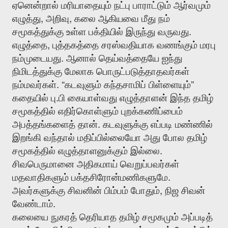
ஏனென்றால்
மரியாதையும்
நட்பு
பாராட்டும்
ஆர்வமும்
,
,
எழுத்து
அறிவு
கலை
ஆகியவை
மீது
நம்
.
சமூகத்துக்கு
உள்ள
பக்தியில்
இருந்து
வருவது
,
எழுத்தை
புத்தகத்தை
சரஸ்வதியாக
வணங்கும்
மரபு
.
நம்முடையது
ஆனால்
தெய்வத்தையே
ஐந்து
நிமிடத்துக்கு
மேலாக
பொருட்படுத்தாதவர்கள்
. “
”
நம்மவர்கள்
கடவுளும்
கந்தசாமிப்
பிள்ளையும்
.
கதையில்
பு
பி
கையாள்வது
எழுத்தாளன்
இந்த
தமிழ்
சமூகத்தில்
எதிர்கொள்ளும்
புறக்கணிப்பைம்
.
அபத்தங்களைத்
தான்
கடவுளுக்கு
எப்படி
மண்ணில்
இறங்கி
வந்தால்
மதிப்பில்லையோ
அது
போல
தமிழ்
.
சமூகத்தில்
எழுத்தாளனுக்கும்
இல்லை
சிவபெருமானை
அதிகமாய்
வெறுப்பவர்கள்
.
மதவாதிகளும்
பக்தசிரோன்மணிகளுமே
,
அவர்களுக்கு
சிவனின்
பிம்பம்
போதும்
நிஜ
சிவன்
.
வேண்டாம்
கலையை
நுகரத்
தெரியாத
தமிழ்
சமூகமும்
அப்படித்