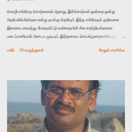
மொழி சங்கேத சொற்களால் ஆனது. இச்சொற்கள் ஒன்றை ஒன்று
பிரதிபலிக்கின்றன என்று நமக்கு தெரியும். இந்த சங்கேதக் குறிகளை
இணைய வைத்து, மோதவிட்டு கவிதையின் சில சாத்தியங்களை
படைப்பாளியால் அடைய முடியும். இத்தகைய செயல்முறைகளில் ஒன்றை
தேடிக் கண்டுபிடிப்பது தான் இக்கட்டுரையின் நோக்கம். பள்ளிக்
பகிர்
90 கருத்துகள்
மேலும் வாசிக்க
காலத்தில் ஜாலவித்தைக்காரர்கள் வந்து போன பின் அவர்களின்
சூட்சுமத்தை கண்டுபிடித்து விட்டதாய் அந்தரங்கமாய் மட்டும்
குசுகுசுத்துக் கொள்வோம். அடுத்த முறை வரும் போது மர்மம் விலகாமல்
அதிக ஆர்வமுடன் அவரை சூழ்ந்து கொள்வோம். அறிதல் மர்மத்தை
அதிகமாக்கும். கொல்லாது. ஒரு கனவை மீட்டெடுப்பதன் நோக்கம்
என்னவாக இருக்கும்? கவிதையின் அரூப இயக்கத்தை பொதுவயமாக
வடிக்க முயல்வதும் அதற்கே. கோயில் கருவறையின்
மென்வெளிச்சத்தில் நுண்பேசியின் படக்கருவியை இயக்கி சாத்தி
வைத்து விட்டு இயக்கத்தை அறிவோம். அறிதல் அபச்சாரமில்லை.
பயணப் படிமம் என்பது காக்னிடிவ் பொயடிக்ஸ் எனும் சமகால