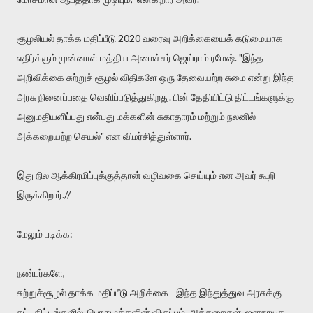
சூழலியல் தாக்க மதிப்பீடு 2020 வரைவு அறிக்கையைக் கடுமையாக
எதிர்க்கும் முன்னாள் மத்திய அமைச்சர் ஜெய்ராம் ரமேஷ். "இந்த
அறிவிக்கை சுற்றுச் சூழல் விதிகளே ஒரு தேவையற்ற சுமை என்று இந்த
அரசு நினைப்பதை வெளிப்படுத்துகிறது. பின் தேதியிட்டு திட்டங்களுக்கு
அனுமதியளிப்பது என்பது மக்களின் சுகாதாரம் மற்றும் நலனில்
அக்கறையற்ற செயல்" என விமர்சித்துள்ளார்.
இது நில ஆக்கிரமிப்புக்குத்தான் வழிவகை செய்யும் என அவர் கூறி
இருக்கிறார்.//
மேலும் படிக்க:
நண்பர்களே,
சுற்றுச்சூழல் தாக்க மதிப்பீடு அறிக்கை - இந்த இந்துத்துவ அரசுக்கு
சட்டதிட்டங்களில், பொதுமக்களின் விருப்பம், அக்கறைகள், ஜனநாயக