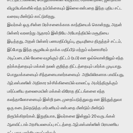
விழுமியங்களில் எந்த நம்பிக்கையும் இல்லை என்பதை இந்த புதிய சட்ட
வரைவு மீண்டும் காட்டுகிறது.
இவர்கள் ஒரு சின்ன பிரச்சனைக்காக காந்தியைக் கொன்றது, அதன்
பின்னர் வரலாற்று ஆதாரம் இன்றியே அயோத்தியில் மசூதியை
இடித்தது, அதன் பின்னர் பணமதிப்பிழப்பு, குடியுரிமை திருத்தச் சட்டம்,
இப்போது இந்த சூழலியல் தாக்க மதிப்பீடு மற்றும் வர்ணாசிரம்
அடிப்படையில் வேலை வழங்கும் திட்டம் (உ.பி) என ஒவ்வொன்றிலும் எந்த
தர்க்கத்தையும் மக்கள் நலன் குறித்த திட்டத்தையும் பார்க்க முடியாது.
பொதுமக்களையும் சிந்தனையாளர்களையும் அறிவிலிகளாக பாவிப்பது,
ஆர்.எஸ்.எஸின் அதிகார உச்சிக்கிளையில் வாலாட்டி அமர்ந்திருக்கும்
பார்ப்பனிய தலைமையின் மக்கள் விரோத திட்டங்களை எந்த
கலந்தாலோசனையும் இன்றி நடைமுறைப்படுத்துவது என இந்துத்துவா
ஒரு கடைந்தெடுத்த பார்பனியம் என்பதை மீண்டும் மீண்டும்
நிரூபிக்கிறார்கள். இறுதியாக, இவர்களை இன்னும் 20 வருடங்கள்
ஆளவிட்டால் அரசியலமைப்பு சட்டத்தை ஆர்.எஸ்.எஸ்ஸின் பிராமணிய
சட்டமாக மாற்றியமைப்பார்கள்.