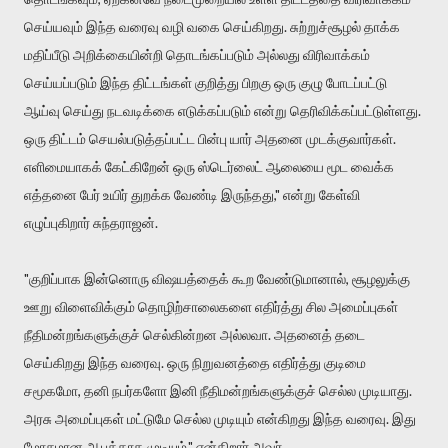
செய்யவும் இந்த வரைவு வழி வகை செய்கிறது. சுற்றுச்சூழல் தாக்க
மதிப்பீடு அறிக்கையின்றி தொடங்கப்படும் அல்லது விரிவாக்கம்
செய்யப்படும் இந்த திட்டங்கள் குறித்து பிறகு ஒரு குழு போடப்பட்டு
ஆய்வு செய்து நடவடிக்கை எடுக்கப்படும் என்று தெரிவிக்கப்பட்டுள்ளது.
ஒரு திட்டம் செயல்படுத்தப்பட்ட பின்பு யார் அதனை முடக்குவார்கள்.
எளிமையாகக் கேட்கிறேன் ஒரு ஸ்டெர்லைட் ஆலையை மூட வைக்க
எத்தனை பேர் உயிர் துறக்க வேண்டி இருந்தது," என்று கேள்வி
எழுப்புகிறார் சுந்தராஜன்.
"குறிப்பாக இன்னொரு விஷயத்தைக் கூற வேண்டுமானால், சூழலுக்கு
ஊறு விளைவிக்கும் தொழிற்சாலைகளை எதிர்த்து சில அமைப்புகள்
நீதிமன்றங்களுக்குச் செல்கின்றன அல்லவா. அதனைத் தடை
செய்கிறது இந்த வரைவு. ஒரு நிறுவனத்தை எதிர்த்து குடிமை
சமூகமோ, தனி நபர்களோ இனி நீதிமன்றங்களுக்குச் செல்ல முடியாது.
அரசு அமைப்புகள் மட்டுமே செல்ல முடியும் என்கிறது இந்த வரைவு. இது
மோசமான ஆபத்தாக முடியும்," என்கிறார் அவர்.