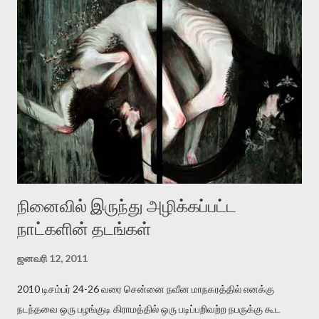
தனது இணையதளத்திலே தொடர்ந்து பதிவு செய்கிறார். உயிர்மை
இன்னும் சில வருடங்களுக்கு தனக்கு எதிராக எழுத்தாளர்களை ஏவி
விட்டபடி இருக்கும் என்று ஒரு அச்சத்தை வெளிப்படுத்தியபடி
இருக்கிறார். அவர் கடுமையான பாதுகாப்பின்மை மனநிலையில் உள்ளார்.
உயிர்மை அவரை தாக்க உத்தேசித்தாலும் இல்லை என்றாலும்
ஜெயமோகன் அந்த பிரமையால் தொடர்ந்து அச்சுறுத்தலுக்கு உள்ளாகி
உள்ளார். உங்களை பற்றின இந்த தாக்குதல் கூட இதன் வெளிப்பாடு தான்”.
உண்மையே! ராக்கி படத்தில் குத்துச்சண்டை வீரராக வரும் சில்வெஸ்டர்
ஓரிடத்தில் சொல்வார்: ...
நினைவில் இருந்து அழிக்கப்பட்ட
நாட்களின் தடங்கள்
ஜனவரி 12, 2011
2010 டிசம்பர் 24-26 வரை சென்னை நவீன மாநகரத்தில் எனக்கு
நடந்தவை ஒரு பழங்குடி கிராமத்தில் ஒரு படிப்பறிவற்ற நபருக்கு கூட