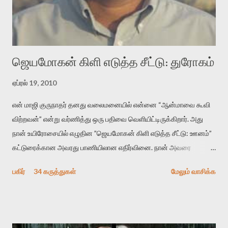
விமர்சனத்தின் ஒரு முக்கிய கருவி. இக்கருவியை மனுஷ்யபுத்திரனின்
“காலை வணக்கங்கள்” எனும் ஒரு கவிதையில் சொருகப் போகிறோம்.
முதலில் கருவியை பழகுவோம். அன்றாட மொழியில் ஒன்று ம...
ஜெயமோகன் கிளி எடுத்த சீட்டு: துரோகம்
ஏப்ரல் 19, 2010
என் மாஜி குருநாதர் தனது வலைமனையில் என்னை “ஆன்மாவை கூவி
விற்றவன்” என்று வர்ணித்து ஒரு பதிவை வெளியிட்டிருக்கிறார். அது
நான் உயிரோசையில் எழுதின ”ஜெயமோகன் கிளி எடுத்த சீட்டு: ஊனம்”
கட்டுரைக்கான அவரது பாணியிலான எதிர்வினை. நான் அவரை
விமர்சிக்க காரணமே எனது தன்னிரக்கம் என்கிறார். ஜெயமோகனின்
பகிர்
34 கருத்துகள்
மேலும் வாசிக்க
பதிவை படித்த நண்பர்கள் பலரும் அவருக்காக இரக்கப்பட்டார்கள்.
உதாரணமாக கல்லூரிப் பேராசிரியர் ஒருவர் என்பவர் சொன்னார்:
“ஜெயமோகன் இன்றோரு தனிநபராக உயிர்மை போன்றோரு பெரும்
அமைப்புக்கு எதிராக இயங்க வேண்டி உள்ளது. அந்த பதற்றத்தை அவர்