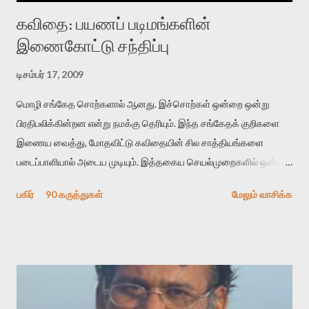
கவிதை: பயணப் படிமங்களின்
இணைகோட்டு சந்திப்பு
டிசம்பர் 17, 2009
மொழி சங்கேத சொற்களால் ஆனது. இச்சொற்கள் ஒன்றை ஒன்று
பிரதிபலிக்கின்றன என்று நமக்கு தெரியும். இந்த சங்கேதக் குறிகளை
இணைய வைத்து, மோதவிட்டு கவிதையின் சில சாத்தியங்களை
படைப்பாளியால் அடைய முடியும். இத்தகைய செயல்முறைகளில் ஒன்றை
தேடிக் கண்டுபிடிப்பது தான் இக்கட்டுரையின் நோக்கம். பள்ளிக்
பகிர்
90 கருத்துகள்
மேலும் வாசிக்க
காலத்தில் ஜாலவித்தைக்காரர்கள் வந்து போன பின் அவர்களின்
சூட்சுமத்தை கண்டுபிடித்து விட்டதாய் அந்தரங்கமாய் மட்டும்
குசுகுசுத்துக் கொள்வோம். அடுத்த முறை வரும் போது மர்மம் விலகாமல்
அதிக ஆர்வமுடன் அவரை சூழ்ந்து கொள்வோம். அறிதல் மர்மத்தை
அதிகமாக்கும். கொல்லாது. ஒரு கனவை மீட்டெடுப்பதன் நோக்கம்
என்னவாக இருக்கும்? கவிதையின் அரூப இயக்கத்தை பொதுவயமாக