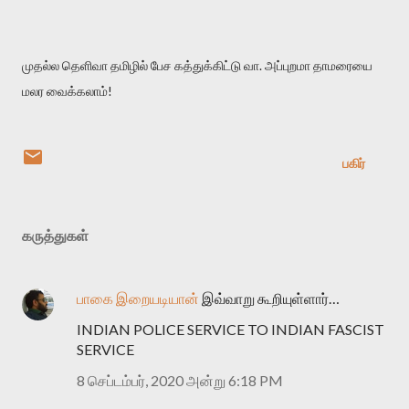
முதல்ல தெளிவா தமிழில் பேச கத்துக்கிட்டு வா. அப்புறமா தாமரையை
மலர வைக்கலாம்!
பகிர்
கருத்துகள்
பாகை இறையடியான்
இவ்வாறு கூறியுள்ளார்…
INDIAN POLICE SERVICE TO INDIAN FASCIST
SERVICE
8 செப்டம்பர், 2020 அன்று 6:18 PM