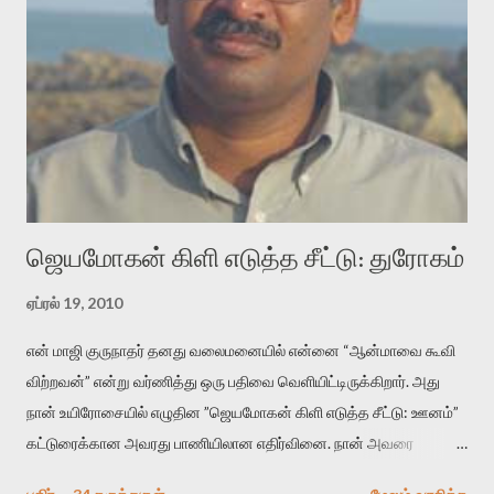
வடிக்க முயல்வதும் அதற்கே. கோயில் கருவறையின்
மென்வெளிச்சத்தில் நுண்பேசியின் படக்கருவியை இயக்கி சாத்தி
வைத்து விட்டு இயக்கத்தை அறிவோம். அறிதல் அபச்சாரமில்லை.
பயணப் படிமம் என்பது காக்னிடிவ் பொயடிக்ஸ் எனும் சமகால
விமர்சனத்தின் ஒரு முக்கிய கருவி. இக்கருவியை மனுஷ்யபுத்திரனின்
“காலை வணக்கங்கள்” எனும் ஒரு கவிதையில் சொருகப் போகிறோம்.
முதலில் கருவியை பழகுவோம். அன்றாட மொழியில் ஒன்று ம...
ஜெயமோகன் கிளி எடுத்த சீட்டு: துரோகம்
ஏப்ரல் 19, 2010
என் மாஜி குருநாதர் தனது வலைமனையில் என்னை “ஆன்மாவை கூவி
விற்றவன்” என்று வர்ணித்து ஒரு பதிவை வெளியிட்டிருக்கிறார். அது
நான் உயிரோசையில் எழுதின ”ஜெயமோகன் கிளி எடுத்த சீட்டு: ஊனம்”
கட்டுரைக்கான அவரது பாணியிலான எதிர்வினை. நான் அவரை
விமர்சிக்க காரணமே எனது தன்னிரக்கம் என்கிறார். ஜெயமோகனின்