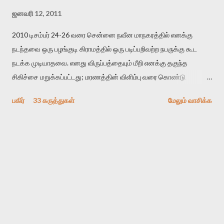
ஜனவரி 12, 2011
2010 டிசம்பர் 24-26 வரை சென்னை நவீன மாநகரத்தில் எனக்கு
நடந்தவை ஒரு பழங்குடி கிராமத்தில் ஒரு படிப்பறிவற்ற நபருக்கு கூட
நடக்க முடியாதவை. எனது விருப்பத்தையும் மீறி எனக்கு தகுந்த
சிகிச்சை மறுக்கப்பட்டது; மரணத்தின் விளிம்பு வரை கொண்டு
செல்லப்ப்பட்டேன். இரண்டாம் கோமா நிலைக்கு சென்றேன்.
பகிர்
33 கருத்துகள்
மேலும் வாசிக்க