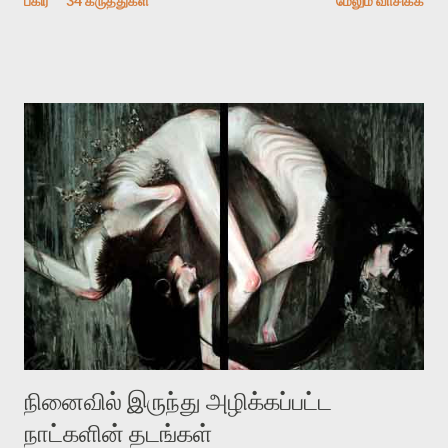
பகிர்
34 கருத்துகள்
மேலும் வாசிக்க
பதிவை படித்த நண்பர்கள் பலரும் அவருக்காக இரக்கப்பட்டார்கள்.
உதாரணமாக கல்லூரிப் பேராசிரியர் ஒருவர் என்பவர் சொன்னார்:
“ஜெயமோகன் இன்றோரு தனிநபராக உயிர்மை போன்றோரு பெரும்
அமைப்புக்கு எதிராக இயங்க வேண்டி உள்ளது. அந்த பதற்றத்தை அவர்
தனது இணையதளத்திலே தொடர்ந்து பதிவு செய்கிறார். உயிர்மை
இன்னும் சில வருடங்களுக்கு தனக்கு எதிராக எழுத்தாளர்களை ஏவி
விட்டபடி இருக்கும் என்று ஒரு அச்சத்தை வெளிப்படுத்தியபடி
இருக்கிறார். அவர் கடுமையான பாதுகாப்பின்மை மனநிலையில் உள்ளார்.
உயிர்மை அவரை தாக்க உத்தேசித்தாலும் இல்லை என்றாலும்
ஜெயமோகன் அந்த பிரமையால் தொடர்ந்து அச்சுறுத்தலுக்கு உள்ளாகி
உள்ளார். உங்களை பற்றின இந்த தாக்குதல் கூட இதன் வெளிப்பாடு தான்”.
உண்மையே! ராக்கி படத்தில் குத்துச்சண்டை வீரராக வரும் சில்வெஸ்டர்
ஓரிடத்தில் சொல்வார்: ...
நினைவில் இருந்து அழிக்கப்பட்ட
நாட்களின் தடங்கள்