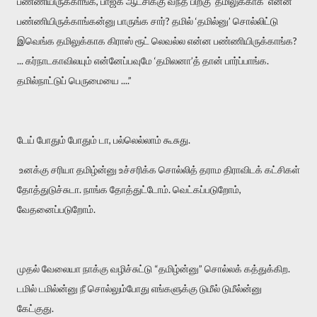
பண்ணியிருக்காங்க, பாஜக ஆட்சிக்கு வந்த பிறகு ‘தமிலுக்காக’ என்ன
பண்ணியிருக்காங்கன்னு பாருங்க சார்? தமில் ‘தமில்னு’ சொல்லிட்டு
இவெங்க தமிலுக்காக கிராஸ் ரூட் லெவல்ல என்ன பண்ணியிருக்காங்க?
... கர்நாடகாவிலயும் என்னேப்பவுமே ‘தமிலனா’த் தான் பார்ப்பாங்க.
தமில்நாட்டுப் பெருமையை ....”
டேய் போதும் போதும் டா, பல்லெல்லாம் கூசுது.
உனக்கு சரியா தமிழ்ன்னு உச்சரிக்க சொல்லித் தராம திராவிடக் கட்சிகள்
தோத்துடுச்சுடா. நாங்க தோத்துட்டோம். வெட்கப்படுறோம்,
வேதனைப்படுறோம்.
முதல் வேலையா நாக்கு வழிச்சுட்டு “தமிழ்ன்னு” சொல்லக் கத்துக்கிற.
டமில் டமில்ன்னு நீ சொல்லும்போது எங்களுக்கு டுமீல் டுமீல்ன்னு
கேட்குது.