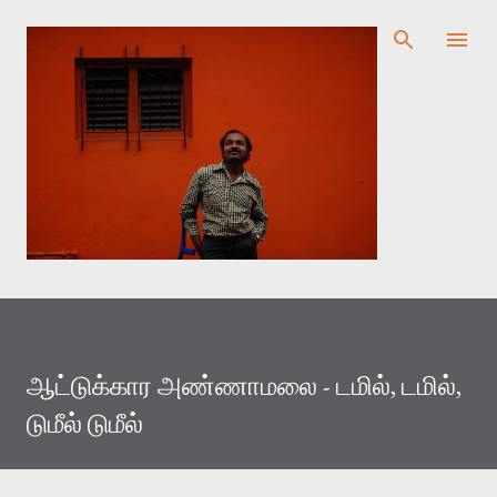
முதன்மை உள்ளடக்கத்திற்குச் செல்
ஆட்டுக்கார அண்ணாமலை - டமில், டமில்,
டுமீல் டுமீல்