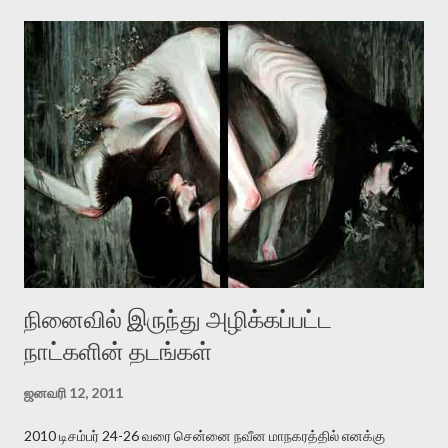
அமைப்புக்கு எதிராக இயங்க வேண்டி உள்ளது. அந்த பதற்றத்தை அவர்
தனது இணையதளத்திலே தொடர்ந்து பதிவு செய்கிறார். உயிர்மை
இன்னும் சில வருடங்களுக்கு தனக்கு எதிராக எழுத்தாளர்களை ஏவி
விட்டபடி இருக்கும் என்று ஒரு அச்சத்தை வெளிப்படுத்தியபடி
இருக்கிறார். அவர் கடுமையான பாதுகாப்பின்மை மனநிலையில் உள்ளார்.
உயிர்மை அவரை தாக்க உத்தேசித்தாலும் இல்லை என்றாலும்
ஜெயமோகன் அந்த பிரமையால் தொடர்ந்து அச்சுறுத்தலுக்கு உள்ளாகி
உள்ளார். உங்களை பற்றின இந்த தாக்குதல் கூட இதன் வெளிப்பாடு தான்”.
உண்மையே! ராக்கி படத்தில் குத்துச்சண்டை வீரராக வரும் சில்வெஸ்டர்
ஓரிடத்தில் சொல்வார்: ...
நினைவில் இருந்து அழிக்கப்பட்ட
நாட்களின் தடங்கள்
ஜனவரி 12, 2011
2010 டிசம்பர் 24-26 வரை சென்னை நவீன மாநகரத்தில் எனக்கு