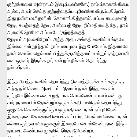
.)
குற்றங்களை
அன்றாடம்
இழைப்பவர்களே
நாம்
கோணங்கியை
,
.
அல்ல
அவர்
செய்த
குற்றத்தையே
பழிவாங்க
விரும்புகிறோம்
‘
’.
இது
நவீன
மனிதனின்
கோணங்கித்தனம்
எப்படி
கடவுளைத்
,
,
,
தேடி
சுயத்தைத்
தேடி
அன்பைத்
தேடி
நிம்மதியைத்
தேடி
நாம்
‘
அலைகிறோமோ
அப்படியே
குற்றத்தைத்
’
.
தேடியும்
அலைகிறோம்
அந்த
அரூப
சங்கதி
உலகில்
எங்குமே
.
இல்லை
என்றறிந்தால்
நாம்
மனமுடைந்து
போவோம்
இதனாலே
நான்
சொல்வதெல்லாம்
பித்துக்குளித்தனம்
என்றும்
குற்றவாளி
என
ஒருவர்
இருக்கிறார்
என்றும்
நீங்கள்
தொடர்ந்து
.
நம்புவீர்கள்
இந்த
அபத்த
உலகில்
தொடர்ந்து
நிலைத்திருக்க
உங்களுக்கு
.
அந்த
நம்பிக்கை
அவசியம்
ஆனால்
நான்
இந்த
உலகில்
.
குற்றமே
இல்லை
என
உறுதியாக
சொல்வேன்
காலம்
என்பது
,
சார்புநிலையில்
தோன்றும்
ஒரு
சங்கதி
மனிதன்
தொடர்ந்து
.
ஒழுகிக்
கொண்டிருக்கும்
ஒரு
நதி
என
நான்
நம்புகிறேன்
.
இதை
நான்
கோணங்கியைக்
காப்பாற்ற
சொல்லவில்லை
நான்
.
எல்லா
குற்றவாளிகளுக்கும்
இதையே
சொல்வேன்
நான்
இந்த
,
நாட்டை
ஆண்டால்
முதலில்
இந்த
நீதிமன்றம்