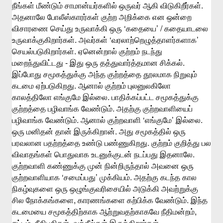
.
நீங்கள்
மீண்டும்
சாமான்யர்களில்
ஒருவர்
ஆகி
விடுகிறீர்கள்
அதனாலே
போலீஸ்காரர்கள்
குற்ற
அறிக்கை
என
ஒன்றை
‘
’ /
விசாரணை
செய்து
உருவாக்கி
ஒரு
கதையை
கதையாடலை
.
‘
’
உருவாக்குகிறார்கள்
அவர்கள்
வரலாற்றெழுத்தாளர்களாக
.
செயல்படுகிறார்கள்
ஏனென்றால்
குற்றம்
நடந்து
-
.
மறைந்துவிட்டது
இது
ஒரு
தத்துவார்த்தமான
சிக்கல்
இப்போது
சமூகத்துக்கு
அந்த
குற்றத்தை
தூலமாக
நிறுவும்
.
கடமை
ஏற்படுகிறது
ஆனால்
குற்றம்
புலனுலகிலோ
.
காலத்திலோ
எங்குமே
இல்லை
பாதிக்கப்பட்ட
சமூகத்துக்கு
.
குற்றத்தை
பழிவாங்க
வேண்டும்
அதற்கு
குற்றவாளியைப்
.
‘
’
.
பழிவாங்க
வேண்டும்
ஆனால்
குற்றவாளி
எங்குமே
இல்லை
.
ஒரு
மனிதன்
தான்
இருக்கிறான்
அது
சமூகத்தில்
ஒரு
.
பரவலான
பதற்றத்தை
உண்டு
பண்ணுகிறது
குற்றம்
குறித்து
பல
.
விவாதங்கள்
பொதுவாக
உடனுக்குடன்
நடப்பது
இதனாலே
குற்றவாளி
கண்ணுக்கு
முன்
நின்றிருந்தால்
அவனை
ஒரு
‘
’
.
குற்றவாளியாக
சமைப்பது
முக்கியம்
அதற்கு
கடந்த
கால
நிகழ்வுகளை
ஒரு
ஒழுங்குவரிசையில்
அடுக்கி
அவற்றுக்கு
,
.
சில
நோக்கங்களை
காரணங்களை
கற்பிக்க
வேண்டும்
இந்த
,
கடமையை
சமூகத்திற்காக
ஆற்றுவதற்காகவே
நீதிமன்றம்
,
,
.