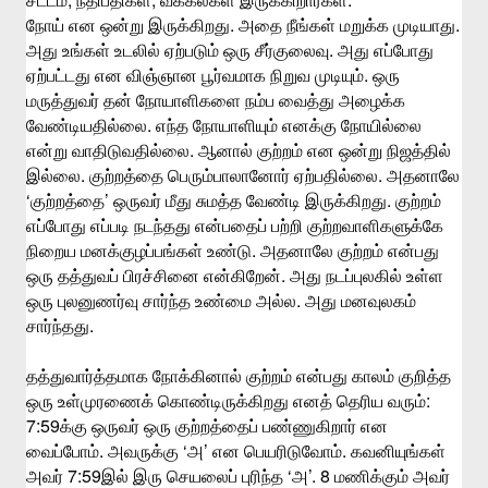
சட்டம்
நீதிபதிகள்
வக்கீல்கள்
இருக்கிறார்கள்
.
.
நோய்
என
ஒன்று
இருக்கிறது
அதை
நீங்கள்
மறுக்க
முடியாது
.
அது
உங்கள்
உடலில்
ஏற்படும்
ஒரு
சீர்குலைவு
அது
எப்போது
.
ஏற்பட்டது
என
விஞ்ஞான
பூர்வமாக
நிறுவ
முடியும்
ஒரு
மருத்துவர்
தன்
நோயாளிகளை
நம்ப
வைத்து
அழைக்க
.
வேண்டியதில்லை
எந்த
நோயாளியும்
எனக்கு
நோயில்லை
.
என்று
வாதிடுவதில்லை
ஆனால்
குற்றம்
என
ஒன்று
நிஜத்தில்
.
.
இல்லை
குற்றத்தை
பெரும்பாலானோர்
ஏற்பதில்லை
அதனாலே
‘
’
.
குற்றத்தை
ஒருவர்
மீது
சுமத்த
வேண்டி
இருக்கிறது
குற்றம்
எப்போது
எப்படி
நடந்தது
என்பதைப்
பற்றி
குற்றவாளிகளுக்கே
.
நிறைய
மனக்குழப்பங்கள்
உண்டு
அதனாலே
குற்றம்
என்பது
.
ஒரு
தத்துவப்
பிரச்சினை
என்கிறேன்
அது
நடப்புலகில்
உள்ள
.
ஒரு
புலனுணர்வு
சார்ந்த
உண்மை
அல்ல
அது
மனவுலகம்
.
சார்ந்தது
தத்துவார்த்தமாக
நோக்கினால்
குற்றம்
என்பது
காலம்
குறித்த
:
ஒரு
உள்முரணைக்
கொண்டிருக்கிறது
எனத்
தெரிய
வரும்
7:59
க்கு
ஒருவர்
ஒரு
குற்றத்தைப்
பண்ணுகிறார்
என
.
‘
’
.
வைப்போம்
அவருக்கு
அ
என
பெயரிடுவோம்
கவனியுங்கள்
7:59
‘
’. 8
அவர்
இல்
இரு
செயலைப்
புரிந்த
அ
மணிக்கும்
அவர்