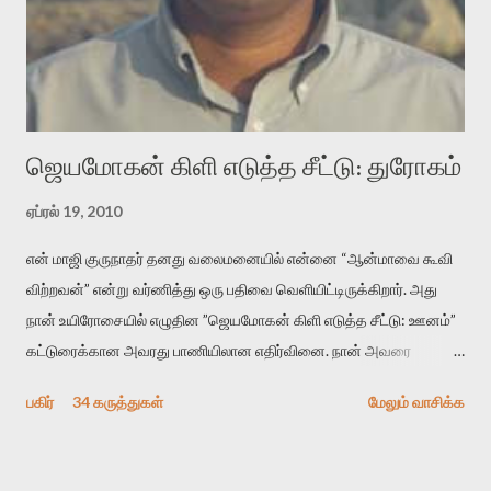
பயணப் படிமம் என்பது காக்னிடிவ் பொயடிக்ஸ் எனும் சமகால
விமர்சனத்தின் ஒரு முக்கிய கருவி. இக்கருவியை மனுஷ்யபுத்திரனின்
“காலை வணக்கங்கள்” எனும் ஒரு கவிதையில் சொருகப் போகிறோம்.
முதலில் கருவியை பழகுவோம். அன்றாட மொழியில் ஒன்று ம...
ஜெயமோகன் கிளி எடுத்த சீட்டு: துரோகம்
ஏப்ரல் 19, 2010
என் மாஜி குருநாதர் தனது வலைமனையில் என்னை “ஆன்மாவை கூவி
விற்றவன்” என்று வர்ணித்து ஒரு பதிவை வெளியிட்டிருக்கிறார். அது
நான் உயிரோசையில் எழுதின ”ஜெயமோகன் கிளி எடுத்த சீட்டு: ஊனம்”
கட்டுரைக்கான அவரது பாணியிலான எதிர்வினை. நான் அவரை
விமர்சிக்க காரணமே எனது தன்னிரக்கம் என்கிறார். ஜெயமோகனின்
பகிர்
34 கருத்துகள்
மேலும் வாசிக்க
பதிவை படித்த நண்பர்கள் பலரும் அவருக்காக இரக்கப்பட்டார்கள்.
உதாரணமாக கல்லூரிப் பேராசிரியர் ஒருவர் என்பவர் சொன்னார்:
“ஜெயமோகன் இன்றோரு தனிநபராக உயிர்மை போன்றோரு பெரும்