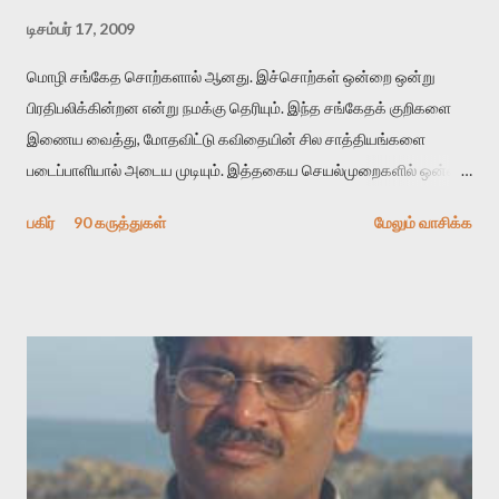
டிசம்பர் 17, 2009
மொழி சங்கேத சொற்களால் ஆனது. இச்சொற்கள் ஒன்றை ஒன்று
பிரதிபலிக்கின்றன என்று நமக்கு தெரியும். இந்த சங்கேதக் குறிகளை
இணைய வைத்து, மோதவிட்டு கவிதையின் சில சாத்தியங்களை
படைப்பாளியால் அடைய முடியும். இத்தகைய செயல்முறைகளில் ஒன்றை
தேடிக் கண்டுபிடிப்பது தான் இக்கட்டுரையின் நோக்கம். பள்ளிக்
பகிர்
90 கருத்துகள்
மேலும் வாசிக்க
காலத்தில் ஜாலவித்தைக்காரர்கள் வந்து போன பின் அவர்களின்
சூட்சுமத்தை கண்டுபிடித்து விட்டதாய் அந்தரங்கமாய் மட்டும்
குசுகுசுத்துக் கொள்வோம். அடுத்த முறை வரும் போது மர்மம் விலகாமல்
அதிக ஆர்வமுடன் அவரை சூழ்ந்து கொள்வோம். அறிதல் மர்மத்தை
அதிகமாக்கும். கொல்லாது. ஒரு கனவை மீட்டெடுப்பதன் நோக்கம்
என்னவாக இருக்கும்? கவிதையின் அரூப இயக்கத்தை பொதுவயமாக
வடிக்க முயல்வதும் அதற்கே. கோயில் கருவறையின்
மென்வெளிச்சத்தில் நுண்பேசியின் படக்கருவியை இயக்கி சாத்தி
வைத்து விட்டு இயக்கத்தை அறிவோம். அறிதல் அபச்சாரமில்லை.