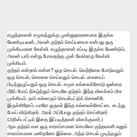
எழுத்தாளன்
சமூகத்துக்கு
முன்னுதாரணமாக
இருக்க
,
வேண்டியவன்
அவன்
குற்றம்
செய்யலாமா
என்பது
ஒரு
.
,
முக்கியமான
கேள்வி
எழுத்தாளன்
எப்படி
இருக்க
வேண்டும்
அவன்
யார்
என்று
போவதற்கு
முன்
வேறொரு
கேள்வி
.
முக்கியம்
?
.
குற்றம்
என்றால்
என்ன
ஒரு
செயல்
வெற்றிலை
போடுவதும்
,
.
ஒரு
செயல்
கொலை
செய்வதும்
செயல்
கையைப்
.
பிடித்துழுப்பதும்
ஒரு
செயல்
சமூக
எல்லைக்கோடு
ஒன்றை
.
மீறிப்
போய்
நிகழ்த்தும்
செயலே
குற்றம்
இந்த
விளக்கம்
மிக
.
முக்கியம்
நாம்
எல்லாரும்
செயல்பட்டுக்
கொண்டே
,
இருக்கிறோம்
யாரோ
ஒருவர்
இந்த
எல்லைக்கோட்டை
கடந்து
.
போய்
விடுகிறார்
அவர்
அப்போது
குற்றம்
செய்கிறார்
(
.)
அரிஸ்டாட்டில்
இதை
இப்படித்தான்
விளக்குவார்
ஆக
குற்றம்
என
ஒரு
சாராம்சமான
செயலோ
குற்றவாளி
எனும்
.
சாராம்சமான
மனிதனோ
இல்லை
அந்த
செயல்
முடிந்ததும்