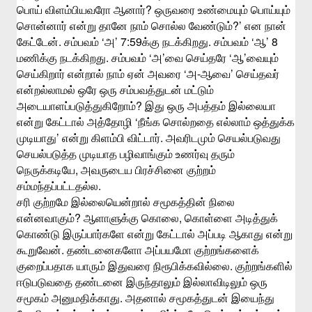
?
பொய்
விளம்பியவரோ
ஆனார்
ஒருவரை
உண்மையும்
பொய்யும்
?’
சொன்னார்
என்று
தானே
நாம்
சொல்ல
வேண்டும்
என
நான்
.
‘
’ 7:59
.
‘
’ 8
கேட்டேன்
சம்பவம்
அ
க்கு
நடக்கிறது
சம்பவம்
ஆ
.
‘
’
‘
’
மணிக்கு
நடக்கிறது
சம்பவம்
அ
வை
செய்தரே
ஆ
வையும்
‘
-
’
செய்கிறார்
என்றால்
நாம்
ஏன்
அவரை
அ
ஆவை
செய்தவர்
என்றல்லாமல்
ஒரே
ஒரு
சம்பவத்துடன்
மட்டும்
?
அடையாளப்படுத்துகிறோம்
இது
ஒரு
அபத்தம்
இல்லையா
‘
என்று
கேட்டால்
அத்தோழி
நீங்க
சொல்றதை
எல்லாம்
ஒத்துக்க
’
.
முடியாது
என்று
கிளம்பி
விட்டார்
அவரிடமும்
செயல்படுவது
செயல்படுத்த
முடியாத
பழிவாங்கும்
உணர்வு
தரும்
,
நெருக்கடியே
அவருடைய
பிரச்சினை
குற்றம்
.
சம்மந்தப்பட்டதல்ல
சரி
குற்றமே
இல்லையென்றால்
சமூகத்தின்
நிலை
?
,
என்னவாகும்
ஆளாளுக்கு
கொலை
கொள்ளை
அடித்துக்
கொண்டு
இருப்பார்களே
என்று
கேட்டால்
அப்படி
ஆகாது
என்று
.
கூறுவேன்
தண்டனைகளோ
அப்பயமோ
குற்றங்களைக்
.
குறைப்பதாக
யாரும்
இதுவரை
நிரூபிக்கவில்லை
குற்றங்களில்
ஈடுபடுவதை
தண்டனை
இருந்தாலும்
இல்லாவிடிலும்
ஒரு
.
சமூகம்
அனுமதிக்காது
அதனால்
சமூகத்துடன்
இயைந்து