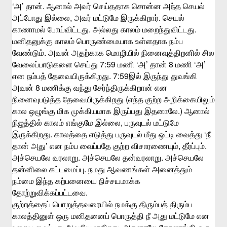
‘
’
.
அ
தான்
ஆனால்
அவர்
செய்ததாக
சொன்ன
அந்த
செயல்
,
.
அப்போது
இல்லை
அவர்
மட்டுமே
இருக்கிறார்
செயல்
.
.
காணாமல்
போய்விட்டது
அல்லது
காலம்
மறைந்துவிட்டது
மனிதனுக்கு
காலம்
பொருண்மையாக
உள்ளதாக
நம்ப
.
வேண்டும்
அவன்
அதற்காக
மொழியில்
நினைவுத்திறனில்
சில
7:59
‘
’
8
‘
’
வேலைப்பாடுகளை
செய்து
மணி
அ
தான்
மணி
அ
. 7:59
என
நம்பத்
தேவையிருக்கிறது
இல்
இருந்து
துவங்கி
8
அவன்
மணிக்கு
வந்து
சேர்ந்திருக்கிறான்
என
(
நினைவுபடுத்த
தேவையிருக்கிறது
எந்த
குற்ற
அறிக்கையிலும்
.)
கால
ஒழுங்கு
மிக
முக்கியமாக
இருப்பது
இதனாலே
ஆனால்
,
நிஜத்தில்
காலம்
எங்குமே
இல்லை
பருவுடல்
மட்டுமே
.
‘
இருக்கிறது
காலத்தை
எடுத்து
பருவுடல்
மீது
ஒட்டி
வைத்து
நீ
’
,
.
தான்
அது
என
நம்ப
வைப்பதே
குற்ற
விசாரணையும்
தீர்ப்பும்
.
.
அச்செயலே
வரலாறு
அச்செயலே
தன்வரலாறு
அச்செயலே
.
தன்னிலை
கட்டமைப்பு
நமது
ஆவணங்கள்
அனைத்தும்
நம்மை
இந்த
கற்பனையை
நிச்சயமாக்க
.
தோற்றுவிக்கப்பட்டவை
குற்றத்தைப்
பொறுத்தவரையில்
நமக்கு
திரும்பத்
திரும்ப
காலத்தினுள்
ஒரு
மனிதனைப்
பொருத்தி
நீ
அது
மட்டுமே
என