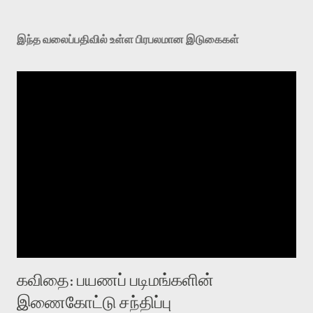
இந்த வலைப்பதிவில் உள்ள பிரபலமான இடுகைகள்
கவிதை: பயணப் படிமங்களின்
இணைகோட்டு சந்திப்பு