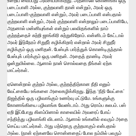
.
உறைய
வைப்பது
அவசியமாகிறது
அதனாலே
கோணங்கி
ஒரு
,
,
படைப்பாளி
அல்ல
குற்றவாளி
தான்
என்றும்
அவர்
ஒரு
-
,
படைப்பாளி
குற்றவாளி
என்றும்
அவர்
படைப்பாளி
என்பதால்
,
,
குற்றவாளி
என்றும்
அவர்
குற்றவாளி
என்றாலும்
படைப்பாளியே
அதனால்
மன்னியுங்கள்
என்றும்
பலவிதங்களில்
நாம்
.
குற்றத்தைச்
சுற்றி
ஜாங்கிரி
சுற்றுகிறோம்
என்னிடம்
கேட்டால்
அவர்
இந்நேரம்
சிறுநீர்
கழிக்கிறார்
என்றால்
அவர்
சிறுநீர்
.
கழிக்கும்
ஒரு
மனிதன்
பேஸ்புக்
பார்த்துக்
கொண்டிருந்தால்
.
பேஸ்புக்
பார்க்கும்
ஒரு
மனிதன்
அதைத்
தாண்டி
அவர்
.
ஒன்றுமில்லை
ஆனால்
நான்
சொல்வதை
நீங்கள்
ஏற்க
.
மாட்டீர்கள்
,
ஏனென்றால்
குற்றம்
அல்ல
குற்றத்திற்கான
நீதி
எனும்
.
‘
’
வேட்கையே
உங்களை
அலைகழிக்கிறது
இந்த
நீதி
வேட்கை
.
நிஜத்தில்
ஒரு
பழிவாங்கும்
உணர்வு
மட்டுமே
உங்களுக்கு
.
.
கோணங்கியை
பழிவாங்க
வேண்டாம்
அது
ரொம்ப
சுலபம்
பஸ்
ஏறி
இப்போது
கிளம்பினால்
காலையில்
அவரைப்
போய்
.
சந்தித்து
பழிவாங்கி
விடலாம்
ஆனால்
உங்களில்
எவரும்
அதை
.
செய்ய
மாட்டீர்கள்
அது
மற்றொரு
குற்றமாகும்
என்பதால்
. (
அல்ல
நான்
ஏற்கனவே
சொன்னதைப்
போல
நம்மில்
பலரும்