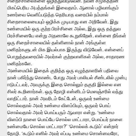
.
சிறைச்சாலைகளை
ஒழித்துவிடுவேன்
நவீன
சமூகத்தின்
.
மிகப்பெரிய
அபத்தங்கள்
இவைதாம்
ஆனால்
பழிவாங்கும்
உணர்வை
வெளிப்படுத்த
தெரியாத
வரையில்
நம்மால்
.
சிறைசாலையையும்
ஒழிக்க
முடியாது
என
அறிவேன்
இது
,
உண்மையில்
ஒரு
குற்ற
பிரச்சினை
அல்ல
இது
ஒரு
தத்துவ
.
பிரச்சினையே
என்று
அதனாலே
கூறுகிறேன்
என்னை
நீங்கள்
ஒரு
சிறைச்சாலையில்
தள்ளினால்
நான்
அங்குள்ள
.
மனிதர்களுடன்
மிக
இயல்பாக
இருந்து
விடுவேன்
என்னைப்
,
பொறுத்தவரையில்
அவர்கள்
குற்றவாளிகள்
அல்ல
சாதாரண
.
மனிதர்களே
அண்மையில்
இதைக்
குறித்த
ஒரு
எழுத்தாளரின்
பதிவை
நான்
பகிர்ந்து
கொண்ட
போது
அவர்
பாலியல்
சீண்டலில்
முன்பு
,
ஈடுபட்டவர்
அவருக்கு
இதை
சொல்லும்
தகுதி
இல்லை
என
.
சிலர்
கூறினார்கள்
ஒரு
தோழி
என்னிடம்
மெஸஞ்சரில்
வந்து
.
,
வாதிட்டார்
நான்
அவரிடம்
கேட்டேன்
ஒருவர்
உண்மை
,
சொல்வதால்
அவர்
உண்மை
விளம்பியும்
ஒருவர்
பொய்
. ‘
சொல்வதால்
அவர்
பொய்யரும்
ஆவாரா
என்று
உண்மை
,
விளம்பி
நாளை
பொய்யே
சொல்ல
மாட்டாரா
பொய்யர்
நாளை
?’ ‘
’
உண்மையே
சொல்ல
மாட்டாரா
சொல்லக்
கூடும்
என்றார்
. ‘
,
தோழி
கூடும்
எனில்
அவர்
எப்படி
உண்மை
சொன்னவரோ