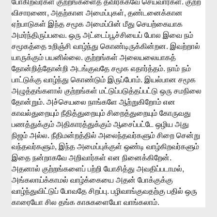
.
போகிறவர்கள்
குற்றங்களைத்
தவிர்க்கவே
செய்வார்கள்
குற்ற
,
,
விசாரணை
அதற்கான
அமைப்புகள்
தண்டனைக்கான
ஏற்பாடுகள்
இந்த
சமூக
அமைப்பின்
மீது
செயற்கையாக
.
அமர்ந்திருப்பவை
ஒரு
அட்டைப்பூச்சியைப்
போல
இவை
நம்
.
சமூகத்தை
உறிஞ்சி
வாழ்ந்து
கொண்டிருக்கின்றன
இவற்றால்
.
யாருக்கும்
பயனில்லை
குற்றங்கள்
அலையலையாகத்
.
தோன்றித்தோன்றி
அடங்குவதே
சமூக
எதார்த்தம்
நாம்
நம்
.
பாட்டுக்கு
வாழ்ந்து
கொண்டும்
இருப்போம்
இயல்பான
சமூக
அழுத்தங்களால்
குற்றங்கள்
மட்டுப்படுத்தப்பட்டு
ஒரு
சமநிலை
.
தோன்றும்
அச்செயலை
நாங்களே
ஆற்றுகிறோம்
என
காவல்துறையும்
நீதித்துறையும்
சிறைத்துறையும்
கோருவது
பணத்துக்கும்
அதிகாரத்துக்கும்
ஆசைப்பட்டே
ஒழிய
அது
.
நிஜம்
அல்ல
நீதிமன்றத்தில்
அலைந்தவர்களும்
சிறை
சென்று
,
வந்தவர்களும்
இந்த
அமைப்புக்குள்
ஒண்டி
வாழ்கிறவர்களும்
.
இதை
நன்றாகவே
அறிவார்கள்
என
நினைக்கிறேன்
,
அதனால்
குற்றங்களைப்
பற்றி
யோசித்து
அவதிப்படாமல்
அங்கலாய்க்காமல்
வாழ்க்கையை
அதன்
போக்குக்கு
.
வாழ்ந்துவிட்டுப்
போவதே
சிறப்பு
பழிவாங்குவதற்கு
பதில்
ஒரு
.
காரையோ
சில
தங்க
காசுகளையோ
வாங்கலாம்