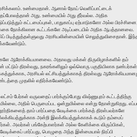
.
.
்சிக்கலாம்
உண்மைதான்
ஆனால்
நோய்
வெளிப்பாட்டைக்
.
.
பதைப்போலத்தான்
அது
உண்மையில்
அது
தீர்வல்ல
அதிக
,
டுப்படுத்தும்
கட்டமைப்புகள்
பாதுகாப்பு
ஏற்பாடுகளோ
அல்ல
பிரச்சினை
.
க்கை
நோக்கிலான
கூட்டங்களே
அடிப்படையில்
அதிக
ஆபத்தானவை
.
ிப்
பிடித்துத்தள்ளுவது
அரசியலின்மையின்
செலுத்துவிசைதான்
இந்
.
க்கவேண்டும்
.
்களே
ஆரோக்கியமானவை
அதாவது
மக்கள்
திருவிழாக்களில்
தம்
,
ன்
மட்டும்
திரள்வது
நகரங்களிலும்
ஒவ்வொரு
பகுதியிலாக
நண்பர்கள்
,
்கத்துக்காக
அரசியல்
லட்சியத்துக்காகத்
திரள்வது
ஆரோக்கியமான
.
ாண்டத்தை
முதலில்
எதிர்க்கவேண்டும்
3
லட்சம்
பேர்கள்
வருவதைப்
பார்க்கும்போது
விஷ்ணுபுரம்
கூட்டத்திற்கு
,
.
மில்லை
அதில்
பெருமைப்பட
ஒன்றுமில்லை
என்று
தோன்றுகிறது
எப்ப
ூர்திகளைத்
தாம்
பார்ப்பதை
வேடிக்கை
பார்க்கத்
திரள்பவர்களே
லக்கியத்துக்காக
அன்றி
இலக்கியத்துக்காகக்
கூடும்
தம்மைப்
.
,
ர்கள்
அவர்கள்
பங்கேற்பாளர்கள்
அல்ல
கேளிக்கை
விரும்பிகள்
,
வேடிக்கைப்
பார்ப்பது
பொழுதை
அந்த
இன்மையால்
நிரப்பி