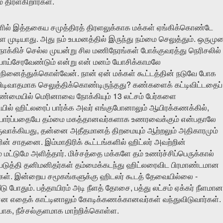
.
ே
திரள்கிறார்கள்
ில்
இத்தகைய
சமுத்திரத்
திரளலுக்காக
மக்கள்
ஏங்கிக்கொண்டே
.
.
்ள
முடியாது
அது
நம்
உபமனத்தில்
இருந்து
நம்மை
செலுத்தும்
ஒருமு
ோக்கிச்
செல்ல
முயன்று
சில
மணிநேரங்கள்
போக்குவரத்து
நெரிசலில்
ோய்சேரவேண்டும்
என்று
என்
மனம்
யோசிக்காமலே
.
நினைத்துக்கொள்வேன்
நான்
ஏன்
மக்கள்
கூட்டத்தின்
நடுவே
போக
?
பிடிவாதமாக
செலுத்திக்கொண்டிருந்தது
கண்களைக்
கட்டிவிட்டதைப்
13
ண்மையில்
மெரினாவை
நோக்கியும்
லட்சம்
பேர்களை
,
யில்
ஹிட்லரைப்
பார்க்க
அவர்
எங்குபோனாலும்
ஆயிரக்கணக்கில்
பார்ப்பதையே
தம்மை
மகத்தானவர்களாக
உணரவைக்கும்
என்பதாலே
,
ுவாக்கியது
தன்னை
அதீதமானத்
திறமையும்
ஆற்றலும்
அதிகாரமும்
.
ின்
சாதனை
இம்மாதிரிக்
கூட்டங்களில்
ஹிட்லர்
அவற்றின்
.
்
மட்டுமே
அளித்தார்
மிச்சத்தை
மக்களே
தம்
உணர்ச்சிப்பெருக்கால்
படுத்தி
தனிமனிதர்கள்
தம்மைக்கடந்து
ஹிட்லரைவிட
பிரமாண்டமான
.
-
கள்
இன்றைய
சமூகங்களுக்கு
ஹிடலர்
கூடத்
தேவையில்லை
.
,
ீடு
போதும்
பத்தாயிரம்
அடி
நீளத்
தோசை
பத்து
லட்சம்
ஏக்கர்
நீளமான
.
என
எதைக்
காட்டினாலும்
கோடிக்கணக்கானவர்கள்
வந்துவிடுவார்கள்
,
.
யாக
நீச்சல்குளமாக
மாற்றிக்கொள்ள