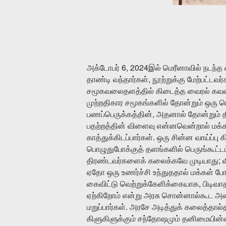
6, 2024
அக்டோபர்
இல்
மெரீனாவில்
நடந்த
,
தாண்டி
வந்தார்கள்
நூற்றுக்கு
மேற்பட்டவர்
சமூகவலைதளத்தில்
கிடைத்த
வைரல்
கவன
முற்றதிகார
சமூகங்களில்
தோன்றும்
ஒரு
ப
,
பணப்பெருக்கத்தின்
அதனால்
தோன்றும்
த
பதற்றத்தின்
விளைவு
என்னவென்றால்
மக்
.
காத்துக்கிடப்பார்கள்
ஒரு
சின்ன
வாய்ப்பு
க
பொழுதுபோக்குத்
தளங்களில்
பெருங்கூட்ட
;
திரண்டவர்களைக்
கலைக்கவே
முடியாது
ஏதோ
ஒரு
உணர்ச்சி
உந்துததால்
மக்கள்
போ
,
கைவிட்டு
வெற்றுக்கேளிக்கையாக
பிடிவ
ஏற்கிறோம்
என்று
அரசு
சொன்னால்கூட
அத
.
மறுப்பார்கள்
அரசே
அடித்துக்
கலைத்தால்
கிளுகிளுக்கும்
சந்தோஷமும்
தனிமையின்ம