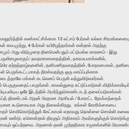
13
வானூர்த்திக்
கண்காட்சிக்காக
லட்சம்
பேர்கள்
எல்லா
சிரமங்களையு
, 4
கள்
காயமுற்று
பேர்கள்
உயிரிழந்தார்கள்
என்றால்
அதற்கு
-
மும்
அது
விடுமுறை
தினமென்பதும்
மட்டுமல்ல
காரணம்
இது
:
,
,
ெருவிழைவாகும்
நவதாராளவாதத்தின்
நகரமயமாக்கலில்
,
,
,
ீவிர
ஏற்றத்தாழ்வுகளின்
தனிமனிதவாதத்தின்
போதாமைகள்
தனிம
கள்
பெருங்கூட்டமாகத்
திரள்வதற்கு
ஒரு
வாய்ப்புக்காக
.
ிடைத்தாலே
மக்கள்
கடலெனப்
பெருகி
வந்துவிடுவார்கள்
.
ம்
பெருகுவதைப்
பாருங்கள்
காவல்துறை
கட்டுப்பாடுகள்
விதிக்காவிடில
.
விடியவிடிய
ஒரே
இடத்தில்
அமர்ந்துகொண்டாடத்
தலைப்படுவார்கள்
/
ய்த்
திரண்டால்
அதன்
பிரதான
அரசியல்
போராட்ட
நோக்கத்தைக்
.
ாதமான
கூடுகையாக
அது
நிலைக்கிறது
உங்கள்
கோரிக்கையை
ைச்
செவிகொடுத்துக்
கேட்காமல்
எதாவது
நொள்ளை
சொல்லி
கலை
.
தான்
உண்டு
ஏனென்றால்
திரளும்
அதிகாரம்
அவர்களுக்குக்
கொடுக்கு
.
ையும்
ஒப்பற்றவை
அதனால்
தான்
முற்றதிகார
சமூகங்களில்
பிரமாண்