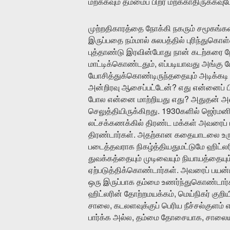
மறக்கவும்
தம்மைப்
பிறர்
மறக்காதிருக்கவும
முற்றதிகாரத்தை
நோக்கி
நகரும்
சமூகங்கள
இருப்பதை
நம்மால்
சுலபத்தில்
புரிந்துகொள
புத்தாண்டு
இரவின்போது
நான்
கடற்கரை
ந
,
மாட்டிக்கொண்டதும்
எப்படியாவது
அங்கு
ப
யோசித்துக்கொண்டிருந்ததையும்
அடிக்கடி
?
அன்றிரவு
ஆசைப்பட்டேன்
எது
என்னைப்
?
போல
என்னை
மாற்றியது
எது
அதுதன்
அ
. 1930
செலுத்தியிருக்கிறது
களில்
ஜெர்மனி
லட்சக்கணக்கில்
திரண்ட
மக்கள்
அவரைப்
.
திரண்டார்கள்
அதற்கான
கதையாடலை
உர
படைத்தவராக
நிகழ்த்தியதுமட்டுமே
ஹிட்லர
துவக்கத்தையும்
முடிவையும்
நியாயத்தையும
.
ஏற்படுத்திக்கொண்டார்கள்
அவரைப்
பயன்
ஒரு
இருப்பாக
தம்மை
உணர்ந்துகொண்டார்
,
ஹிட்லரின்
தோற்றமயக்கம்
மெய்நிகர்
குறிய
,
சாலை
கடலளவுக்குப்
பெரிய
நீச்சல்குளம்
,
,
பார்க்க
அல்ல
தம்மை
தோசையாக
சாலை