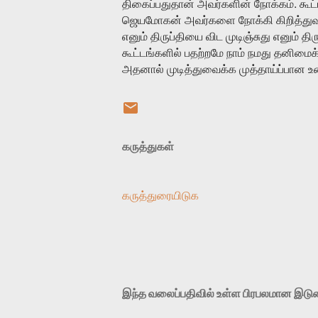
.
திகைப்பதுதான்
அவர்களின்
நோக்கம்
கூட்
ஜெயமோகன்
அவர்களை
நோக்கி
கிறித்துவ
எனும்
திருப்தியை
விட
முடிஞ்சுது
எனும்
தி
கூட்டங்களில்
பதற்றமே
நாம்
நமது
தனிமைக்
அதனால்
முடித்துவைக்க
முத்தாய்ப்பான
உ
கருத்துகள்
கருத்துரையிடுக
இந்த வலைப்பதிவில் உள்ள பிரபலமான இட