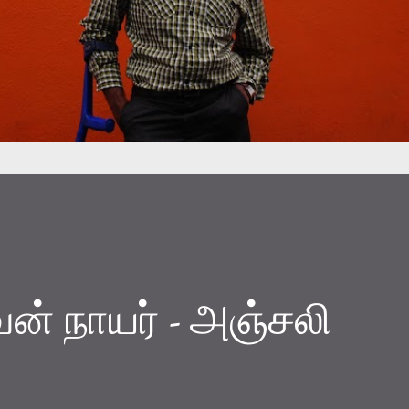
வன் நாயர் - அஞ்சலி