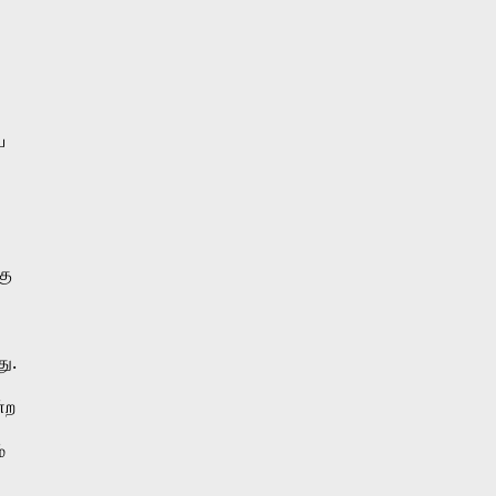
 
ு 
ு. 
ற 
 