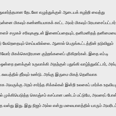
த்துவார்த்தமான தேடலோ எழுத்துக்குள் ஆடையக் கழற்றி வைத்து 
்னை மிகவும் கண்ணியமாகக் காட்ட அவர் மிகவும் பிரயாசைப்பட்டார் 
ுகளைச் சமூகச் சரிவுகளுடன் இணைப்பதையும், தனிமனிதத் தனிமையை
வேறெதையும் செய்யவில்லை. ஆனால் பெருங்கூட்டத்தின் நடுவிலும் 
ரிவோர் மிகக்கொடூரமான குற்றங்களைப் புரிகிறார்கள். இதை எம்.டி 
்றை தனக்குள் உருவாக்கி அதற்குள் பதுங்கி வாழ்ந்துவிட்டார், அங்க
ுலபத்தில் தீர்வும் உண்டு. அங்கு இருமை மிகத் தெளிவாக 
ியாக அவருக்கு அறம் சார்ந்த சிக்கல்கள் இன்றி உலகைப் பார்க்க உதவியத
ல் முக்கியெடுத்த கொஞ்சம் கசப்பான பண்டம் மட்டுமே, அவரைப் போன்
தை வஸ்து இது. இது நிஜம் அல்ல என்று மலையாளத்தில் யாரும் அவரிடம்