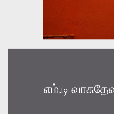
எம்.டி வாசுதே