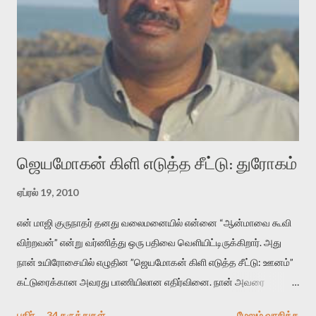
வடிக்க முயல்வதும் அதற்கே. கோயில் கருவறையின்
மென்வெளிச்சத்தில் நுண்பேசியின் படக்கருவியை இயக்கி சாத்தி
வைத்து விட்டு இயக்கத்தை அறிவோம். அறிதல் அபச்சாரமில்லை.
பயணப் படிமம் என்பது காக்னிடிவ் பொயடிக்ஸ் எனும் சமகால
விமர்சனத்தின் ஒரு முக்கிய கருவி. இக்கருவியை மனுஷ்யபுத்திரனின்
“காலை வணக்கங்கள்” எனும் ஒரு கவிதையில் சொருகப் போகிறோம்.
முதலில் கருவியை பழகுவோம். அன்றாட மொழியில் ஒன்று ம...
ஜெயமோகன் கிளி எடுத்த சீட்டு: துரோகம்
ஏப்ரல் 19, 2010
என் மாஜி குருநாதர் தனது வலைமனையில் என்னை “ஆன்மாவை கூவி
விற்றவன்” என்று வர்ணித்து ஒரு பதிவை வெளியிட்டிருக்கிறார். அது
நான் உயிரோசையில் எழுதின ”ஜெயமோகன் கிளி எடுத்த சீட்டு: ஊனம்”
கட்டுரைக்கான அவரது பாணியிலான எதிர்வினை. நான் அவரை
விமர்சிக்க காரணமே எனது தன்னிரக்கம் என்கிறார். ஜெயமோகனின்
பகிர்
34 கருத்துகள்
மேலும் வாசிக்க