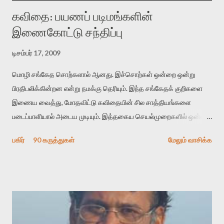
கவிதை: பயணப் படிமங்களின்
இணைகோட்டு சந்திப்பு
டிசம்பர் 17, 2009
மொழி சங்கேத சொற்களால் ஆனது. இச்சொற்கள் ஒன்றை ஒன்று
பிரதிபலிக்கின்றன என்று நமக்கு தெரியும். இந்த சங்கேதக் குறிகளை
இணைய வைத்து, மோதவிட்டு கவிதையின் சில சாத்தியங்களை
படைப்பாளியால் அடைய முடியும். இத்தகைய செயல்முறைகளில் ஒன்றை
தேடிக் கண்டுபிடிப்பது தான் இக்கட்டுரையின் நோக்கம். பள்ளிக்
பகிர்
90 கருத்துகள்
மேலும் வாசிக்க
காலத்தில் ஜாலவித்தைக்காரர்கள் வந்து போன பின் அவர்களின்
சூட்சுமத்தை கண்டுபிடித்து விட்டதாய் அந்தரங்கமாய் மட்டும்
குசுகுசுத்துக் கொள்வோம். அடுத்த முறை வரும் போது மர்மம் விலகாமல்
அதிக ஆர்வமுடன் அவரை சூழ்ந்து கொள்வோம். அறிதல் மர்மத்தை
அதிகமாக்கும். கொல்லாது. ஒரு கனவை மீட்டெடுப்பதன் நோக்கம்
என்னவாக இருக்கும்? கவிதையின் அரூப இயக்கத்தை பொதுவயமாக