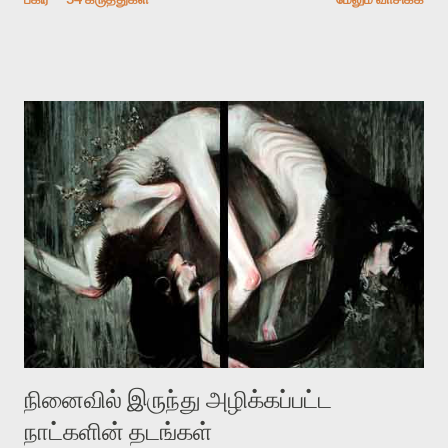
பதிவை படித்த நண்பர்கள் பலரும் அவருக்காக இரக்கப்பட்டார்கள்.
உதாரணமாக கல்லூரிப் பேராசிரியர் ஒருவர் என்பவர் சொன்னார்:
“ஜெயமோகன் இன்றோரு தனிநபராக உயிர்மை போன்றோரு பெரும்
அமைப்புக்கு எதிராக இயங்க வேண்டி உள்ளது. அந்த பதற்றத்தை அவர்
தனது இணையதளத்திலே தொடர்ந்து பதிவு செய்கிறார். உயிர்மை
இன்னும் சில வருடங்களுக்கு தனக்கு எதிராக எழுத்தாளர்களை ஏவி
விட்டபடி இருக்கும் என்று ஒரு அச்சத்தை வெளிப்படுத்தியபடி
இருக்கிறார். அவர் கடுமையான பாதுகாப்பின்மை மனநிலையில் உள்ளார்.
உயிர்மை அவரை தாக்க உத்தேசித்தாலும் இல்லை என்றாலும்
ஜெயமோகன் அந்த பிரமையால் தொடர்ந்து அச்சுறுத்தலுக்கு உள்ளாகி
உள்ளார். உங்களை பற்றின இந்த தாக்குதல் கூட இதன் வெளிப்பாடு தான்”.
உண்மையே! ராக்கி படத்தில் குத்துச்சண்டை வீரராக வரும் சில்வெஸ்டர்
ஓரிடத்தில் சொல்வார்: ...
நினைவில் இருந்து அழிக்கப்பட்ட
நாட்களின் தடங்கள்