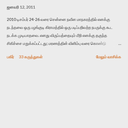
ஜனவரி 12, 2011
2010 டிசம்பர் 24-26 வரை சென்னை நவீன மாநகரத்தில் எனக்கு
நடந்தவை ஒரு பழங்குடி கிராமத்தில் ஒரு படிப்பறிவற்ற நபருக்கு கூட
நடக்க முடியாதவை. எனது விருப்பத்தையும் மீறி எனக்கு தகுந்த
சிகிச்சை மறுக்கப்பட்டது; மரணத்தின் விளிம்பு வரை கொண்டு
செல்லப்ப்பட்டேன். இரண்டாம் கோமா நிலைக்கு சென்றேன்.
பகிர்
33 கருத்துகள்
மேலும் வாசிக்க