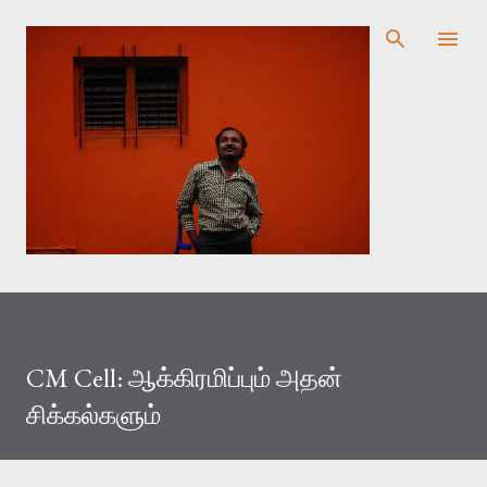
முதன்மை உள்ளடக்கத்திற்குச் செல்
CM Cell: ஆக்கிரமிப்பும் அதன்
சிக்கல்களும்