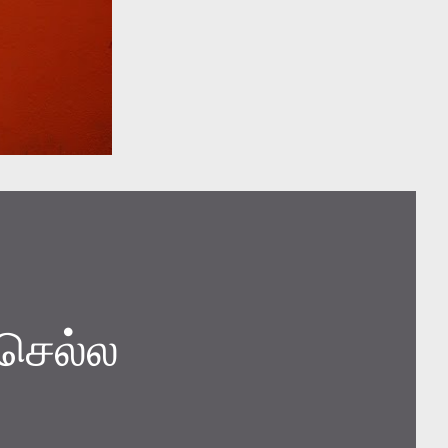
 செல்ல