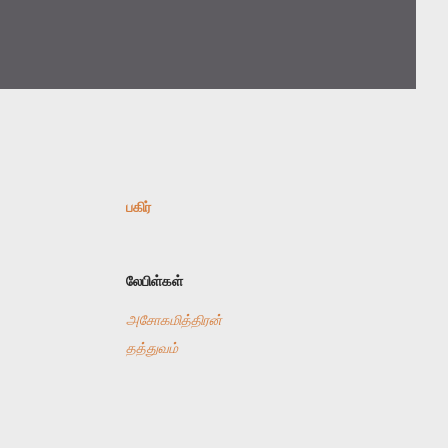
பகிர்
லேபிள்கள்
அசோகமித்திரன்
தத்துவம்