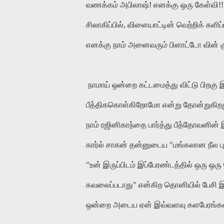
வணக்கம்
அபிலாஷ்
!
எனக்கு
ஒரு
கேள்வி
!
சிலாகிப்பில்
,
விளையாட்டின்
வெற்றிக்
களிப்
எனக்கு
நாம்
அனைவரும்
பிளாட்டோ
வின்
நாமாய்
ஒன்றை
கட்டமைத்து
விட்டு
பிறகு
பீத்திககொள்கிறோமோ
என்று
தோன்றுகிற
நாம்
ரஜினிகாந்தை
பார்த்து
பீத்தோவனின்
கார்ல்
சாகன்
தன்னுடைய
"
மங்கலான
நீல
ப
"
உன்
இருப்பிடம்
இப்பேரண்டத்தில்
ஒரு
ஒரு
கவலைப்படாது
"
என்கிற
தொனியில்
பேசி
இ
ஒன்றை
அடைய
ஏன்
இவ்வளவு
களபேரங்க