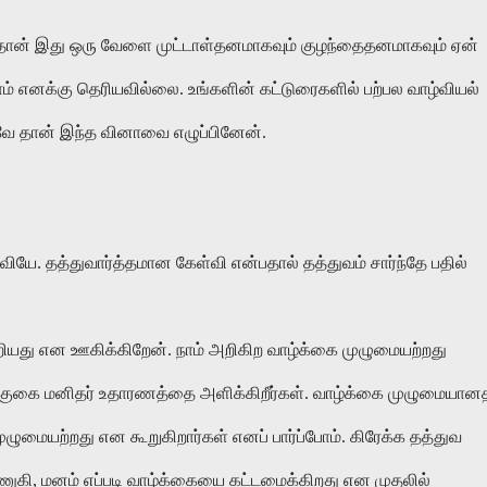
தான்
இது
ஒரு
வேளை
முட்டாள்தனமாகவும்
குழந்தைதனமாகவும்
ஏன்
ம்
எனக்கு
தெரியவில்லை
.
உங்களின்
கட்டுரைகளில்
பற்பல
வாழ்வியல்
வே
தான்
இந்த
வினாவை
எழுப்பினேன்
.
்வியே. தத்துவார்த்தமான கேள்வி என்பதால் தத்துவம் சார்ந்தே பதில்
்றியது என ஊகிக்கிறேன். நாம் அறிகிற வாழ்க்கை முழுமையற்றது
் குகை மனிதர் உதாரணத்தை அளிக்கிறீர்கள். வாழ்க்கை முழுமையான
ுழுமையற்றது என கூறுகிறார்கள் எனப் பார்ப்போம். கிரேக்க தத்துவ
ி, மனம் எப்படி வாழ்க்கையை கட்டமைக்கிறது என முதலில்