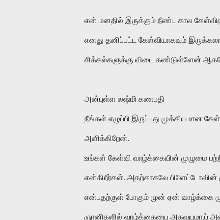
என்
மனதில்
இருக்கும்
நீண்ட
கால
கேள்வி
எனது
தனிப்பட்ட
கேள்வியாகவும்
இருக்கலா
சிக்கல்களுக்கு
விடை
கண்டுள்ளேன்
ஆக
அன்புள்ள லஷ்மி கணபதி
நீங்கள் எழுப்பி இருப்பது முக்கியமான கேள
அளிக்கிறேன்.
உங்கள் கேள்வி வாழ்க்கையின் முழுமை பற
என்கிறீர்கள். அதற்காகவே பிளேட்டோவின
என்பதற்குள் போகும் முன் ஏன் வாழ்க்கை ம
ஞானிகளில் வாழ்க்கையை அகவயமாய் அணுக