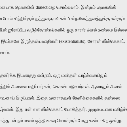
ாதனையாக ஹெகலின் dialecticsஐ சொல்லலாம். இன்றும் ஹெகலின்
போல் சிந்திக்கும் தத்துவஞானிகள் பின்நவீனத்துவத்துக்கு உள்ளும்
வின் ஐரோப்பிய வழித்தோன்றல்களில் ஒரு சாரார் அசல் உண்மை இல்ல
இவர்களே இருத்தலியவாதிகள் (existentialists). சோரன் கீர்க்கெகாட்,
லாம்.
ு தவிர்க்க இயலாதது என்றார். ஒரு மனிதன் வாழ்க்கையிலும்
மூகத்தில் அவனை மதிப்பார்கள், கொண்டாடுவார்கள். ஆனாலும் அவன்
ானவனாய் இருப்பான். இதை உணராதவன் கேளிக்கைகளில் தன்னை
்வான். இது ஏன் என கீர்க்கெகாட் யோசித்தார். முழுமையான மகிழ்ச்
கத்துடன் நம் மனம் ஒத்திசைவு கொள்ளும் போது உண்டாகிற ஒன்று.