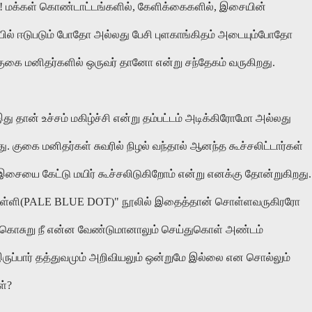
!!
மக்கள்
கொண்டாட்டங்களில்
,
கேளிக்கைகளில்
,
இசையின்
பில்
ஈடுபடும்
போதோ
அல்லது
பேசி
புளகாங்கிதம்
அடையும்போதோ
குகை
மனிதர்களில்
ஒருவர்
தானோ
என்று
சந்தேகம்
வருகிறது
.
இது
தான்
உச்சம்
மகிழ்ச்சி
என்று
தம்பட்டம்
அடிக்கிரோமோ
அல்லது
து
.
குகை
மனிதர்கள்
சுவரில்
நிழல்
வந்தால்
ஆனந்த
கூச்சலிட்டார்கள்
இசையை
கேட்டு
மயிர்
கூச்சலிடுகிறோம்
என்று
எனக்கு
தோன்றுகிறது
.
ுள்ளி
(PALE BLUE DOT)"
நூலில்
இதைத்தான்
சொள்ளவருகிரரோ
கொசுறு
நீ
என்ன
வேண்டுமானாலும்
செய்துகொள்
அண்டம்
ருப்பார்
தத்துவமும்
அறிவியலும்
ஒன்றுமே
இல்லை
என
சொல்லும்
ள்
?