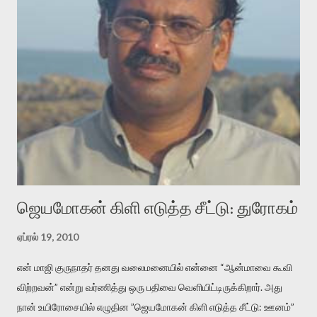
அதிகமாக்கும். கொல்லாது. ஒரு கனவை மீட்டெடுப்பதன் நோக்கம்
என்னவாக இருக்கும்? கவிதையின் அரூப இயக்கத்தை பொதுவயமாக
வடிக்க முயல்வதும் அதற்கே. கோயில் கருவறையின்
மென்வெளிச்சத்தில் நுண்பேசியின் படக்கருவியை இயக்கி சாத்தி
வைத்து விட்டு இயக்கத்தை அறிவோம். அறிதல் அபச்சாரமில்லை.
பயணப் படிமம் என்பது காக்னிடிவ் பொயடிக்ஸ் எனும் சமகால
விமர்சனத்தின் ஒரு முக்கிய கருவி. இக்கருவியை மனுஷ்யபுத்திரனின்
“காலை வணக்கங்கள்” எனும் ஒரு கவிதையில் சொருகப் போகிறோம்.
முதலில் கருவியை பழகுவோம். அன்றாட மொழியில் ஒன்று ம...
ஜெயமோகன் கிளி எடுத்த சீட்டு: துரோகம்
ஏப்ரல் 19, 2010
என் மாஜி குருநாதர் தனது வலைமனையில் என்னை “ஆன்மாவை கூவி
விற்றவன்” என்று வர்ணித்து ஒரு பதிவை வெளியிட்டிருக்கிறார். அது
நான் உயிரோசையில் எழுதின ”ஜெயமோகன் கிளி எடுத்த சீட்டு: ஊனம்”