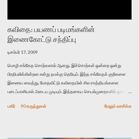
கவிதை: பயணப் படிமங்களின்
இணைகோட்டு சந்திப்பு
டிசம்பர் 17, 2009
மொழி சங்கேத சொற்களால் ஆனது. இச்சொற்கள் ஒன்றை ஒன்று
பிரதிபலிக்கின்றன என்று நமக்கு தெரியும். இந்த சங்கேதக் குறிகளை
இணைய வைத்து, மோதவிட்டு கவிதையின் சில சாத்தியங்களை
படைப்பாளியால் அடைய முடியும். இத்தகைய செயல்முறைகளில் ஒன்றை
தேடிக் கண்டுபிடிப்பது தான் இக்கட்டுரையின் நோக்கம். பள்ளிக்
பகிர்
90 கருத்துகள்
மேலும் வாசிக்க
காலத்தில் ஜாலவித்தைக்காரர்கள் வந்து போன பின் அவர்களின்
சூட்சுமத்தை கண்டுபிடித்து விட்டதாய் அந்தரங்கமாய் மட்டும்
குசுகுசுத்துக் கொள்வோம். அடுத்த முறை வரும் போது மர்மம் விலகாமல்
அதிக ஆர்வமுடன் அவரை சூழ்ந்து கொள்வோம். அறிதல் மர்மத்தை