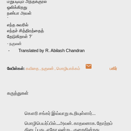
மறுபடியும் அந்தக்குரல்
ஒலிக்கிறது
நண்பா அவள்
`
எந்த சுவரில்
எந்தச் சித்திரத்தைத்
தேடுகிறாள் ?`
- நகுலன்
 -
Translated by R. Abilash Chandran
லேபிள்கள்:
கவிதை
நகுலன்
மொழியாக்கம்
பகிர்
கருத்துகள்
கௌரி சங்கர் இவ்வாறு கூறியுள்ளார்…
மொழிபெயர்ப்பில்....அவன். காதலனாக. தோற்றம்
கிடைப்பது...ஏதோ ஒன்று... குறைகின்றது