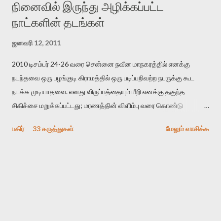
நினைவில் இருந்து அழிக்கப்பட்ட
நாட்களின் தடங்கள்
ஜனவரி 12, 2011
2010 டிசம்பர் 24-26 வரை சென்னை நவீன மாநகரத்தில் எனக்கு
நடந்தவை ஒரு பழங்குடி கிராமத்தில் ஒரு படிப்பறிவற்ற நபருக்கு கூட
நடக்க முடியாதவை. எனது விருப்பத்தையும் மீறி எனக்கு தகுந்த
சிகிச்சை மறுக்கப்பட்டது; மரணத்தின் விளிம்பு வரை கொண்டு
செல்லப்ப்பட்டேன். இரண்டாம் கோமா நிலைக்கு சென்றேன்.
பகிர்
33 கருத்துகள்
மேலும் வாசிக்க