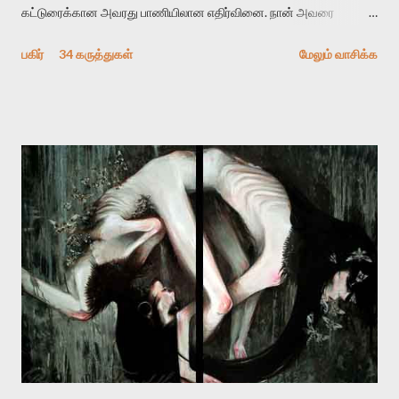
கட்டுரைக்கான அவரது பாணியிலான எதிர்வினை. நான் அவரை
விமர்சிக்க காரணமே எனது தன்னிரக்கம் என்கிறார். ஜெயமோகனின்
பகிர்
34 கருத்துகள்
மேலும் வாசிக்க
பதிவை படித்த நண்பர்கள் பலரும் அவருக்காக இரக்கப்பட்டார்கள்.
உதாரணமாக கல்லூரிப் பேராசிரியர் ஒருவர் என்பவர் சொன்னார்:
“ஜெயமோகன் இன்றோரு தனிநபராக உயிர்மை போன்றோரு பெரும்
அமைப்புக்கு எதிராக இயங்க வேண்டி உள்ளது. அந்த பதற்றத்தை அவர்
தனது இணையதளத்திலே தொடர்ந்து பதிவு செய்கிறார். உயிர்மை
இன்னும் சில வருடங்களுக்கு தனக்கு எதிராக எழுத்தாளர்களை ஏவி
விட்டபடி இருக்கும் என்று ஒரு அச்சத்தை வெளிப்படுத்தியபடி
இருக்கிறார். அவர் கடுமையான பாதுகாப்பின்மை மனநிலையில் உள்ளார்.
உயிர்மை அவரை தாக்க உத்தேசித்தாலும் இல்லை என்றாலும்
ஜெயமோகன் அந்த பிரமையால் தொடர்ந்து அச்சுறுத்தலுக்கு உள்ளாகி
உள்ளார். உங்களை பற்றின இந்த தாக்குதல் கூட இதன் வெளிப்பாடு தான்”.
உண்மையே! ராக்கி படத்தில் குத்துச்சண்டை வீரராக வரும் சில்வெஸ்டர்
ஓரிடத்தில் சொல்வார்: ...