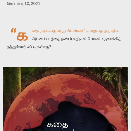
செப்டம்பர் 10, 2021
“க
தை முடிவுக்கு வந்து விட்டீர்கள்” நாவலுக்கு ஒரு புதிய
அட்டைப்படத்தை நண்பர் சுதர்சன் மோகன் உருவாக்கித்
தந்துள்ளார். எப்படி உள்ளது?