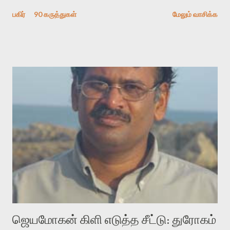
தேடிக் கண்டுபிடிப்பது தான் இக்கட்டுரையின் நோக்கம். பள்ளிக்
பகிர்
90 கருத்துகள்
மேலும் வாசிக்க
காலத்தில் ஜாலவித்தைக்காரர்கள் வந்து போன பின் அவர்களின்
சூட்சுமத்தை கண்டுபிடித்து விட்டதாய் அந்தரங்கமாய் மட்டும்
குசுகுசுத்துக் கொள்வோம். அடுத்த முறை வரும் போது மர்மம் விலகாமல்
அதிக ஆர்வமுடன் அவரை சூழ்ந்து கொள்வோம். அறிதல் மர்மத்தை
அதிகமாக்கும். கொல்லாது. ஒரு கனவை மீட்டெடுப்பதன் நோக்கம்
என்னவாக இருக்கும்? கவிதையின் அரூப இயக்கத்தை பொதுவயமாக
வடிக்க முயல்வதும் அதற்கே. கோயில் கருவறையின்
மென்வெளிச்சத்தில் நுண்பேசியின் படக்கருவியை இயக்கி சாத்தி
வைத்து விட்டு இயக்கத்தை அறிவோம். அறிதல் அபச்சாரமில்லை.
பயணப் படிமம் என்பது காக்னிடிவ் பொயடிக்ஸ் எனும் சமகால
விமர்சனத்தின் ஒரு முக்கிய கருவி. இக்கருவியை மனுஷ்யபுத்திரனின்
“காலை வணக்கங்கள்” எனும் ஒரு கவிதையில் சொருகப் போகிறோம்.
முதலில் கருவியை பழகுவோம். அன்றாட மொழியில் ஒன்று ம...
ஜெயமோகன் கிளி எடுத்த சீட்டு: துரோகம்