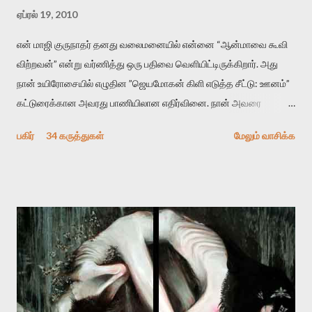
ஏப்ரல் 19, 2010
என் மாஜி குருநாதர் தனது வலைமனையில் என்னை “ஆன்மாவை கூவி
விற்றவன்” என்று வர்ணித்து ஒரு பதிவை வெளியிட்டிருக்கிறார். அது
நான் உயிரோசையில் எழுதின ”ஜெயமோகன் கிளி எடுத்த சீட்டு: ஊனம்”
கட்டுரைக்கான அவரது பாணியிலான எதிர்வினை. நான் அவரை
விமர்சிக்க காரணமே எனது தன்னிரக்கம் என்கிறார். ஜெயமோகனின்
பகிர்
34 கருத்துகள்
மேலும் வாசிக்க
பதிவை படித்த நண்பர்கள் பலரும் அவருக்காக இரக்கப்பட்டார்கள்.
உதாரணமாக கல்லூரிப் பேராசிரியர் ஒருவர் என்பவர் சொன்னார்:
“ஜெயமோகன் இன்றோரு தனிநபராக உயிர்மை போன்றோரு பெரும்
அமைப்புக்கு எதிராக இயங்க வேண்டி உள்ளது. அந்த பதற்றத்தை அவர்
தனது இணையதளத்திலே தொடர்ந்து பதிவு செய்கிறார். உயிர்மை
இன்னும் சில வருடங்களுக்கு தனக்கு எதிராக எழுத்தாளர்களை ஏவி
விட்டபடி இருக்கும் என்று ஒரு அச்சத்தை வெளிப்படுத்தியபடி
இருக்கிறார். அவர் கடுமையான பாதுகாப்பின்மை மனநிலையில் உள்ளார்.
உயிர்மை அவரை தாக்க உத்தேசித்தாலும் இல்லை என்றாலும்