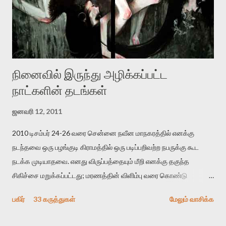
ஜெயமோகன் அந்த பிரமையால் தொடர்ந்து அச்சுறுத்தலுக்கு உள்ளாகி
உள்ளார். உங்களை பற்றின இந்த தாக்குதல் கூட இதன் வெளிப்பாடு தான்”.
உண்மையே! ராக்கி படத்தில் குத்துச்சண்டை வீரராக வரும் சில்வெஸ்டர்
ஓரிடத்தில் சொல்வார்: ...
நினைவில் இருந்து அழிக்கப்பட்ட
நாட்களின் தடங்கள்
ஜனவரி 12, 2011
2010 டிசம்பர் 24-26 வரை சென்னை நவீன மாநகரத்தில் எனக்கு
நடந்தவை ஒரு பழங்குடி கிராமத்தில் ஒரு படிப்பறிவற்ற நபருக்கு கூட
நடக்க முடியாதவை. எனது விருப்பத்தையும் மீறி எனக்கு தகுந்த
சிகிச்சை மறுக்கப்பட்டது; மரணத்தின் விளிம்பு வரை கொண்டு
செல்லப்ப்பட்டேன். இரண்டாம் கோமா நிலைக்கு சென்றேன்.
பகிர்
33 கருத்துகள்
மேலும் வாசிக்க