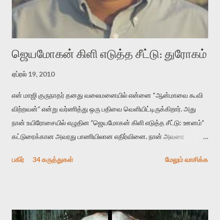
“காலை வணக்கங்கள்” எனும் ஒரு கவிதையில் சொருகப் போகிறோம்.
முதலில் கருவியை பழகுவோம். அன்றாட மொழியில் ஒன்று ம...
ஜெயமோகன் கிளி எடுத்த சீட்டு: துரோகம்
ஏப்ரல் 19, 2010
என் மாஜி குருநாதர் தனது வலைமனையில் என்னை “ஆன்மாவை கூவி
விற்றவன்” என்று வர்ணித்து ஒரு பதிவை வெளியிட்டிருக்கிறார். அது
நான் உயிரோசையில் எழுதின ”ஜெயமோகன் கிளி எடுத்த சீட்டு: ஊனம்”
கட்டுரைக்கான அவரது பாணியிலான எதிர்வினை. நான் அவரை
விமர்சிக்க காரணமே எனது தன்னிரக்கம் என்கிறார். ஜெயமோகனின்
பகிர்
34 கருத்துகள்
மேலும் வாசிக்க
பதிவை படித்த நண்பர்கள் பலரும் அவருக்காக இரக்கப்பட்டார்கள்.
உதாரணமாக கல்லூரிப் பேராசிரியர் ஒருவர் என்பவர் சொன்னார்:
“ஜெயமோகன் இன்றோரு தனிநபராக உயிர்மை போன்றோரு பெரும்
அமைப்புக்கு எதிராக இயங்க வேண்டி உள்ளது. அந்த பதற்றத்தை அவர்
தனது இணையதளத்திலே தொடர்ந்து பதிவு செய்கிறார். உயிர்மை