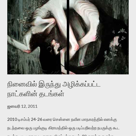
இன்னும் சில வருடங்களுக்கு தனக்கு எதிராக எழுத்தாளர்களை ஏவி
விட்டபடி இருக்கும் என்று ஒரு அச்சத்தை வெளிப்படுத்தியபடி
இருக்கிறார். அவர் கடுமையான பாதுகாப்பின்மை மனநிலையில் உள்ளார்.
உயிர்மை அவரை தாக்க உத்தேசித்தாலும் இல்லை என்றாலும்
ஜெயமோகன் அந்த பிரமையால் தொடர்ந்து அச்சுறுத்தலுக்கு உள்ளாகி
உள்ளார். உங்களை பற்றின இந்த தாக்குதல் கூட இதன் வெளிப்பாடு தான்”.
உண்மையே! ராக்கி படத்தில் குத்துச்சண்டை வீரராக வரும் சில்வெஸ்டர்
ஓரிடத்தில் சொல்வார்: ...
நினைவில் இருந்து அழிக்கப்பட்ட
நாட்களின் தடங்கள்
ஜனவரி 12, 2011
2010 டிசம்பர் 24-26 வரை சென்னை நவீன மாநகரத்தில் எனக்கு
நடந்தவை ஒரு பழங்குடி கிராமத்தில் ஒரு படிப்பறிவற்ற நபருக்கு கூட