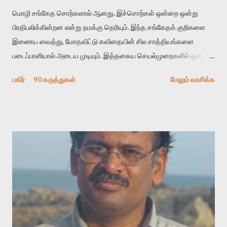
மொழி சங்கேத சொற்களால் ஆனது. இச்சொற்கள் ஒன்றை ஒன்று
பிரதிபலிக்கின்றன என்று நமக்கு தெரியும். இந்த சங்கேதக் குறிகளை
இணைய வைத்து, மோதவிட்டு கவிதையின் சில சாத்தியங்களை
படைப்பாளியால் அடைய முடியும். இத்தகைய செயல்முறைகளில் ஒன்றை
தேடிக் கண்டுபிடிப்பது தான் இக்கட்டுரையின் நோக்கம். பள்ளிக்
பகிர்
90 கருத்துகள்
மேலும் வாசிக்க
காலத்தில் ஜாலவித்தைக்காரர்கள் வந்து போன பின் அவர்களின்
சூட்சுமத்தை கண்டுபிடித்து விட்டதாய் அந்தரங்கமாய் மட்டும்
குசுகுசுத்துக் கொள்வோம். அடுத்த முறை வரும் போது மர்மம் விலகாமல்
அதிக ஆர்வமுடன் அவரை சூழ்ந்து கொள்வோம். அறிதல் மர்மத்தை
அதிகமாக்கும். கொல்லாது. ஒரு கனவை மீட்டெடுப்பதன் நோக்கம்
என்னவாக இருக்கும்? கவிதையின் அரூப இயக்கத்தை பொதுவயமாக
வடிக்க முயல்வதும் அதற்கே. கோயில் கருவறையின்
மென்வெளிச்சத்தில் நுண்பேசியின் படக்கருவியை இயக்கி சாத்தி
வைத்து விட்டு இயக்கத்தை அறிவோம். அறிதல் அபச்சாரமில்லை.
பயணப் படிமம் என்பது காக்னிடிவ் பொயடிக்ஸ் எனும் சமகால
விமர்சனத்தின் ஒரு முக்கிய கருவி. இக்கருவியை மனுஷ்யபுத்திரனின்