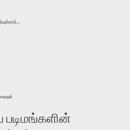
ியுள்ளார்…
ுகைகள்
 படிமங்களின்