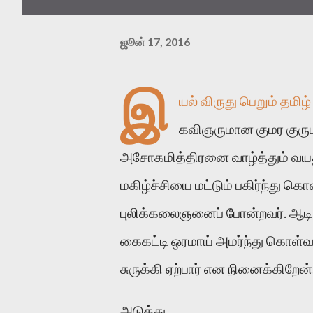
ஜூன் 17, 2016
இ
யல் விருது பெறும் தமிழ
கவிஞருமான குமர குருபரன
அசோகமித்திரனை வாழ்த்தும் வயது
மகிழ்ச்சியை மட்டும் பகிர்ந்து 
புலிக்கலைஞனைப் போன்றவர். ஆடி
கைகட்டி ஓரமாய் அமர்ந்து கொள்வா
சுருக்கி ஏற்பார் என நினைக்கிறேன்
அடுத்து...