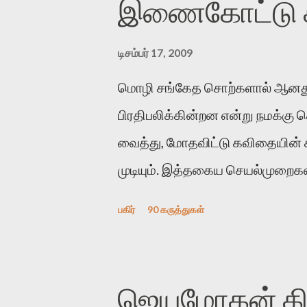
இணைகோட்டு சந
டிசம்பர் 17, 2009
மொழி சங்கேத சொற்களால் ஆனது
பிரதிபலிக்கின்றன என்று நமக்கு
வைத்து, மோதவிட்டு கவிதையின்
முடியும். இத்தகைய செயல்முறைகளி
இக்கட்டுரையின் நோக்கம். பள்ளிக
பகிர்
90 கருத்துகள்
பின் அவர்களின் சூட்சுமத்தை கண்ட
குசுகுசுத்துக் கொள்வோம். அடுத்
ஆர்வமுடன் அவரை சூழ்ந்து கொள்
ஜெயமோகன் கிளி
கொல்லாது. ஒரு கனவை மீட்டெடுப