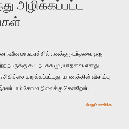
து அழிக்கப்பட்ட
ர்மை இன்னும் சில வருடங்களுக்கு தனக்கு
்கள்
படி இருக்கும் என்று ஒரு அச்சத்தை
. அவர் கடுமையான பாதுகாப்பின்மை மனநிலையில்
உத்தேசித்தாலும் இல்லை என்றாலும் ஜெயமோகன்
னை நவீன மாநகரத்தில் எனக்கு நடந்தவை ஒரு
றுத்தலுக்கு உள்ளாகி உள்ளார். உங்களை பற்றின
ிவற்ற நபருக்கு கூட நடக்க முடியாதவை. எனது
பாடு தான்”. உண்மையே! ராக்கி படத்தில்
்த சிகிச்சை மறுக்கப்பட்டது; மரணத்தின் விளிம்பு
ெஸ்டர் ஓரிடத்தில் சொல்வார்: ...
 இரண்டாம் கோமா நிலைக்கு சென்றேன்.
மேலும் வாசிக்க