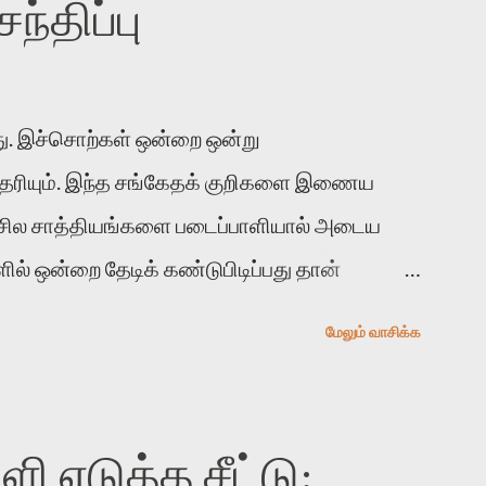
்திப்பு
. இச்சொற்கள் ஒன்றை ஒன்று
 தெரியும். இந்த சங்கேதக் குறிகளை இணைய
 சில சாத்தியங்களை படைப்பாளியால் அடைய
ல் ஒன்றை தேடிக் கண்டுபிடிப்பது தான்
் காலத்தில் ஜாலவித்தைக்காரர்கள் வந்து போன
மேலும் வாசிக்க
ுபிடித்து விட்டதாய் அந்தரங்கமாய் மட்டும்
த முறை வரும் போது மர்மம் விலகாமல் அதிக
வோம். அறிதல் மர்மத்தை அதிகமாக்கும்.
 எடுத்த சீட்டு:
்பதன் நோக்கம் என்னவாக இருக்கும்?