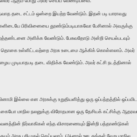
தல்வர் ஆகும் போது அவர் செய்ய வேண்டியவை:
மதவாத தடை சட்டம் ஒன்றை இயற்ற வேண்டும். இதன் படி யாராவது
களிடையே பிரிவினையை தூண்டும்படியாகவோ பேசினால் அவருக்கு
றைத்தண்டனை அளிக்க வேண்டும். பேசுவதோடு அன்றி செயல்படவும்
புத் தொகை உள்ளிட்டவற்றை அரசு உடைமை ஆக்கிக் கொள்ளலாம். அவர்
நுழைய முடியாதபடி தடை விதிக்க வேண்டும். அவர் கட்சி நடத்தினால்
பினாமி இல்லை என அரசுக்கு உறுதியளித்து ஒரு ஒப்பந்தத்தில் ஒப்பமிட
ரிகையோ மாநில நலனுக்கு விரோதமான ஒரு தேசியக் கட்சிக்கு ஆதரவ
ிறுவனத்தின் நிர்வாகிகள் எந்த விசாரணையும் இன்றி பத்தாண்டுகள்
யும் அரசு பறிமுதல் செய்யலாம். (ஆனால் ஊடகங்கள் வேறு மாநில