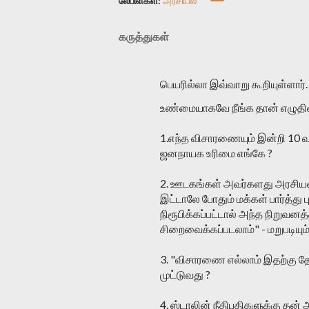
லேபிள்கள்:
அரசியல்
கருத்துகள்
பெயரில்லா இவ்வாறு கூறியுள்ளார்
உண்மையாகவே நீங்க தான் எழுதி
1.எந்த விசாரணையும் இன்றி 10 வ
ஜனநாயக உரிமை எங்கே ?
2. ஊடகங்கள் அவர்களது அரசியல
இட்டாலே போதும் மக்கள் பார்த்து 
நிரூபிக்கப்பட்டால் அந்த நிறுவன
சிறைவைக்கப்படலாம்" - மறுபடியும்
3. "விசாரணை எல்லாம் இதற்கு 
முட்டுவது ?
4. ஸ்டாலின் நீதிபதிகளுக்கு தன்