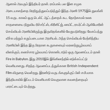
ஆனால் அவரும் இந்தியர் தான். ராம்பால். பல-இன சமூக
அடையாளத்தை பிரதிநுத்துவப்படுத்தும் இந்த அணி 1975இல் துவங்கி
15 வருட காலம் ஒரு டெஸ்ட் ஆட்டத்தைக் கூட தோற்காமல் உலக
சாதனையை நிறுவிய ரிச்சர்ட்ஸ், கிரீனிட்ஜ், லாயிட், ராபர்ட்ஸ் ஆகியோரின்
செவ்வியல் அணியிலிருந்து இருவிதங்களில் வேறுபடுகிறது: வேகப்பந்து
வீச்சு மற்றும் கறுப்படையாள அரசியல். அந்த செவ்வியல் மேற்கிந்திய
அணியின் இந்த இரு பிரதான கூறுகளையும் வரலாற்றுபூர்வமாய்
விளக்கும், கலாச்சார பூர்வமாய் கொண்டாடும் ஒரு ஆவணப்படம் தான்
Fire in Babylon. இது 2010இல் இங்கிலாந்தில் எடுக்கப்பட்டு
வெளியானது. சிறந்த ஆவணப்படத்துக்கான British Independent
Film விருதை வென்றது. இரண்டு வருடங்களுக்குப் பின் சமீபமாக
இந்தியாவில் இப்படம் வெளியாகி வெகுவான கவனத்தையும்
பாராட்டையும் பெற்றது.