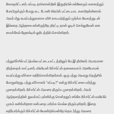
கோஷமிட்டனர். எப்படி நாளொன்றின் இறுதியில் எல்லோரும் களைத்துப்
போயிருக்கும் போது கூட டோனி கிரயிக் மட்டையாட களமிறங்கினால்
அவர் மீது உயரப்பந்துகளாக வீசி காயபடுத்தும் மூர்க்க வேகத்துடன்
இல்லாத ஆற்றலை எங்கிருந்தே திரட்டி தான் ஓடிச் செல்லுவேன் என
மைக்கேல் ஹோல்டிங் ஓரிடத்தில் சொல்கிறார்.
பந்துவீச்சில் மட்டுமல்ல மட்டையாட்டத்திலும் மே.இ தீவினர் அபாரமான
தீரத்தைக் காட்டினர். விவியன் ரிச்சர்ட்ஸ் தலைகவசம் அணியாமல்
உயரப்பந்து வீச்சை எதிர்கொள்கிறார்கள். ஒரு பந்து அவரது நெஞ்சில்
மோதுகிறது. பந்து வீச்சாளர் “எப்படி?” என்று ரிச்சர்ட்ஸை பார்த்து
முறைக்கிறார். ரிச்சர்ட்ஸ் அவரை திரும்ப முறைக்கிறார். அவர்
ஆடுதளத்தின் துவக்கப் புள்ளிக்கு சென்றதும் எங்கே ரிச்சர்ட்ஸ் வலியில்
முகம் சுளிக்கிறாரா என்பதை பார்க்க மெல்ல திரும்புகிறார். இதை
எதிர்பார்க்கும் ரிச்சர்ட்ஸ் வேண்டுமென்றே தொடர்ந்து அவரை