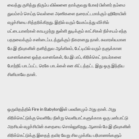
வைத்து ருசித்து திரும்ப வில்லனை தாக்குவது போல) பின்னர் தம்மை
துவம்சம் செய்த வெள்ளை அணிகளை தரைமட்டமாக்கும் ஹிரோயின்
எழுச்சியை சித்தரிக்கிறது. இதில் வரும் வேகப்பந்து வீச்சில்
மட்டையாளர்கள் காயமுற்று துள்ளி துடிக்கும் காட்சிகள் நிச்சயம் எந்த
பதறவைக்கும் சண்டைப்படத்துக்கும் நிகரானது தான். சுவாரஸ்யமான
மே.இ தீவுகளின் தனித்துவ ஆங்கிலம், பேட்டியில் வரும் தளுக்கான
வசனங்களை ஒத்த வசனங்கள், மே.இ பாப், கிரிக்கெட் நாயர்களை
போற்றிப் பாடப்பட்ட ரெகே பாடல்கள் என கிட்டத்தட்ட இது ஒரு இந்திய
சினிமாவே தான்.
ஒருவிதத்தில் Fire in Babylonஇன் பலவீனமும் அது தான். அது
கிரிக்கெட்டுக்கு வெளியே நின்று வெளியாட்களுக்காக ஒரு பண்பாட்டு
அரசியல் எழுச்சியின் கதையை சொல்லுகிறது. ஆனால் மே.இ தீவுகளின்
கிரிக்கெட்டுக்கு இதைத் தவிர வேறு சில முக்கிய பரிமாணங்களும்