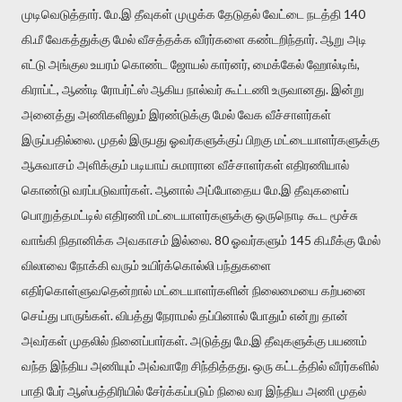
முடிவெடுத்தார். மே.இ தீவுகள் முழுக்க தேடுதல் வேட்டை நடத்தி 140
கி.மீ வேகத்துக்கு மேல் வீசத்தக்க வீரர்களை கண்டறிந்தார். ஆறு அடி
எட்டு அங்குல உயரம் கொண்ட ஜோயல் கார்னர், மைக்கேல் ஹோல்டிங்,
கிராப்ட், ஆண்டி ரோபர்ட்ஸ் ஆகிய நால்வர் கூட்டணி உருவானது. இன்று
அனைத்து அணிகளிலும் இரண்டுக்கு மேல் வேக வீச்சாளர்கள்
இருப்பதில்லை. முதல் இருபது ஓவர்களுக்குப் பிறகு மட்டையாளர்களுக்கு
ஆசுவாசம் அளிக்கும் படியாய் சுமாரான வீச்சாளர்கள் எதிரணியால்
கொண்டு வரப்படுவார்கள். ஆனால் அப்போதைய மே.இ தீவுகளைப்
பொறுத்தமட்டில் எதிரணி மட்டையாளர்களுக்கு ஒருநொடி கூட மூச்சு
வாங்கி நிதானிக்க அவகாசம் இல்லை. 80 ஓவர்களும் 145 கி.மீக்கு மேல்
விலாவை நோக்கி வரும் உயிர்க்கொல்லி பந்துகளை
எதிர்கொள்ளுவதென்றால் மட்டையாளர்களின் நிலைமையை கற்பனை
செய்து பாருங்கள். விபத்து நேராமல் தப்பினால் போதும் என்று தான்
அவர்கள் முதலில் நினைப்பார்கள். அடுத்து மே.இ தீவுகளுக்கு பயணம்
வந்த இந்திய அணியும் அவ்வாறே சிந்தித்தது. ஒரு கட்டத்தில் வீரர்களில்
பாதி பேர் ஆஸ்பத்திரியில் சேர்க்கப்படும் நிலை வர இந்திய அணி முதல்