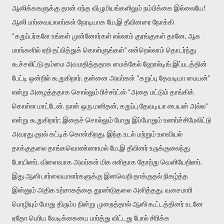
ஆஸிக்ககளுக்கு தான் எந்த விழுமியங்களிலும் நம்பிக்கை இல்லையே!
ஆஸி பார்வையாளர்கள் நேரடியாக மே.இ தீவினரை நோக்கி
“கறுப்பர்களே உங்கள் முன்னோர்கள் எல்லாம் குரங்குகள் தானே, ஆக
மரங்களில் ஏறி தப்பித்துக் கொள்ளுங்கள்” என்றெல்லாம் தொடர்ந்து
கூச்சலிட்டு தம்மை அவமதித்ததாக மைக்கேல் ஹோல்டிங் இப்படத்தின்
பேட்டி ஒன்றில் கூறுகிறார். தன்னை அவர்கள் “கறுப்பு தேவடியா பையன்”
என்று அழைத்ததாக சொல்லும் ரிச்சர்ட்ஸ் “அதை மட்டும் தாங்கிக்
கொள்ள மாட்டேன். நான் ஒரு மனிதன், கறுப்பு தேவடியா பையன் அல்ல”
என்று கூறுகிறார்; இதைச் சொல்லும் போது இப்போதும் உணர்ச்சிமேலிட்டு
அவரது குரல் கட்டிக் கொள்கிறது. இந்த உடல் மற்றும் உளவியல்
தாக்குதலை தாங்கவொண்ணாமல் மே.இ தீவினர் உருக்குலைந்து
போயினர். விளைவாக அவர்கள் மிக எளிதாக தோற்று வெளியேறினர்.
இது ஆஸி பார்வையாளர்களுக்கு இனவெறி தாக்குதல் நிகழ்த்த
இன்னும் அதிக உற்சாகத்தை தூண்டுதலை அளித்தது. வசைமாரி
பொழியும் போது திரும்ப நின்று முறைத்தால் ஆஸி கூட்டத்தினர் உடனே
ஏதோ பெரிய வேடிக்கையை பார்த்து விட்டது போல் சிரிக்க