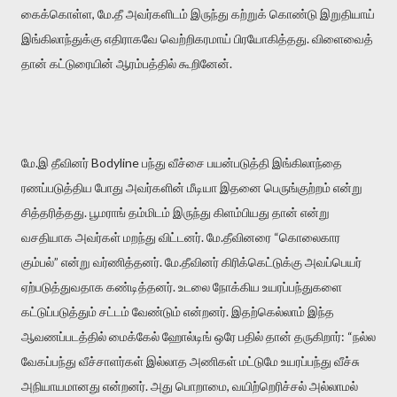
கைக்கொள்ள, மே.தீ அவர்களிடம் இருந்து கற்றுக் கொண்டு இறுதியாய்
இங்கிலாந்துக்கு எதிராகவே வெற்றிகரமாய் பிரயோகித்தது. விளைவைத்
தான் கட்டுரையின் ஆரம்பத்தில் கூறினேன்.
மே.இ தீவினர் Bodyline பந்து வீச்சை பயன்படுத்தி இங்கிலாந்தை
ரணப்படுத்திய போது அவர்களின் மீடியா இதனை பெருங்குற்றம் என்று
சித்தரித்தது. பூமராங் தம்மிடம் இருந்து கிளம்பியது தான் என்று
வசதியாக அவர்கள் மறந்து விட்டனர். மே.தீவினரை “கொலைகார
கும்பல்” என்று வர்ணித்தனர். மே.தீவினர் கிரிக்கெட்டுக்கு அவப்பெயர்
ஏற்படுத்துவதாக கண்டித்தனர். உடலை நோக்கிய உயரப்பந்துகளை
கட்டுப்படுத்தும் சட்டம் வேண்டும் என்றனர். இதற்கெல்லாம் இந்த
ஆவணப்படத்தில் மைக்கேல் ஹோல்டிங் ஒரே பதில் தான் தருகிறார்: “நல்ல
வேகப்பந்து வீச்சாளர்கள் இல்லாத அணிகள் மட்டுமே உயரப்பந்து வீச்சு
அநியாயமானது என்றனர். அது பொறாமை, வயிற்றெரிச்சல் அல்லாமல்