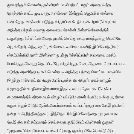
முறைத்துக் கொண்டிருக்கிறார். ”வலி ஏற்பட்டாலும் அதை அந்த
நேரத்தில் காட்ட முடியாது. நீ என்னை இன்னும் ஜெயிக்க வில்லை
என்பதே நான் வெளிப்படுத்த விரும்பின சேதி” என்கிறார் ரிச்சர்ட்ஸ்.
அடுத்த பந்தும் அவரது தலையை நோக்கி மின்னல் வேகத்தில்
வருகிறது. ரிச்சர்ட்ஸ் அதை ஹூக் செய்து மைதானத்துக்கு வெளியே
அடிக்கிறார். அந்த ஷாட்டின் வேகம், வலிமை கண்டு இங்கிலாந்தினர்
ஸ்தம்பிக்கின்றனர். இன்னொரு பந்து ரிச்சர்ட்ஸின் தலையை உரசிப்
போகிறது. அவரது தொப்பி கீழே விருகிறது. அவர் அதனை அசட்டையாக
எடுத்து அணிந்தபடி கம் மென்றபடி அடுத்த பந்தை மொட்டைமாடியில்
இருந்து ராக்கெட் விடுவது போல் பறக்க விடுகிறார். தாம் வாழும்
சமூகத்தில் சமநிலை இல்லாமல் இருக்கலாம்; ஆனால் கிரிக்கெட்
மைதானத்தில் திறமையும் வீரமும் மட்டுமே தான் பேசும்; அங்கு படிநிலை
உருவாக்கும் அநீதி ஆங்கிலேயர்களைக் காப்பாற்றாது என மே.இ தீவினர்
நன்றாக அறிந்திருந்தனர். இத்தொடரில் இங்கிலாந்தை முழுமையாக
மே.இ தீவுகள் சம்ஹாரம் செய்ததை குறிப்பிடும் விமர்சகர் ஒருவர்
“முதலாளியின் பிரம்பை வாங்கி அவரது குண்டியிலே ரெண்டு அடி