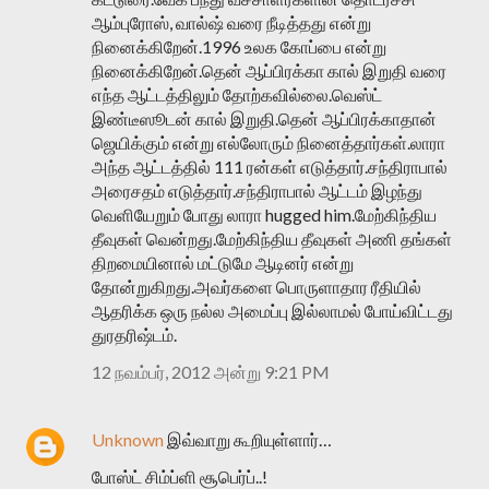
ஆம்புரோஸ், வால்ஷ் வரை நீடித்தது என்று
நினைக்கிறேன்.1996 உலக கோப்பை என்று
நினைக்கிறேன்.தென் ஆப்பிரக்கா கால் இறுதி வரை
எந்த ஆட்டத்திலும் தோற்கவில்லை.வெஸ்ட்
இண்டீஸூடன் கால் இறுதி.தென் ஆப்பிரக்காதான்
ஜெயிக்கும் என்று எல்லோரும் நினைத்தார்கள்.லாரா
அந்த ஆட்டத்தில் 111 ரன்கள் எடுத்தார்.சந்திராபால்
அரைசதம் எடுத்தார்.சந்திராபால் ஆட்டம் இழந்து
வெளியேறும் போது லாரா hugged him.மேற்கிந்திய
தீவுகள் வென்றது.மேற்கிந்திய தீவுகள் அணி தங்கள்
திறமையினால் மட்டுமே ஆடினர் என்று
தோன்றுகிறது.அவர்களை பொருளாதார ரீதியில்
ஆதரிக்க ஒரு நல்ல அமைப்பு இல்லாமல் போய்விட்டது
துரதரிஷ்டம்.
12 நவம்பர், 2012 அன்று 9:21 PM
Unknown
இவ்வாறு கூறியுள்ளார்…
போஸ்ட் சிம்ப்ளி சூபெர்ப்..!