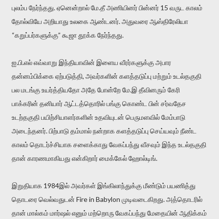
புலம்ப நேர்ந்தது. ஏனென்றால் மே.தீ அணியினர் பின்னர் 15 வருட காலம்
தோல்வியே அறியாது உலகை ஆண்டனர். அதுவரை ஆஸ்திரேலியா
“கறுப்பர்களுக்கு” கூஜா தூக்க நேர்ந்தது.
ஐ.பி.எல் எவ்வாறு இந்தியாவின் இளைய வீரர்களுக்கு அபார
தன்னம்பிக்கை ஏற்படுத்தி, அவர்களின் களத்தடுப்பு மற்றும் உடல்தகுதி
பல மடங்கு உயர்த்தியதோ அதே போன்றே மே.இ தீவினரும் கேரி
பாக்கரின் தனியார் ஆட்டத்தொரில் பங்கு கொண்ட பின் சர்வதேச
உடற்தகுதி பயிற்சியாளர்களின் உதவியுடன் பெருமளவில் மேம்பாடு
அடைந்தனர். பிற்பாடு தம்மால் நன்றாக களத்தடுப்பு செய்யவும் நீண்ட
காலம் தொடர்ச்சியாக சளைக்காது வேகப்பந்து வீசவும் இந்த உடல்தகுதி
தான் காரணமாகியது என்கிறார் மைக்கேல் ஹோல்டிங்.
இறுதியாக 1984இல் அவர்கள் இங்கிலாந்துக்கு மீண்டும் பயணித்து
தொடரை வெல்வதுடன் Fire in Babylon முடிவடைகிறது. அத்தொடரில்
தான் மால்கம் மார்ஷல் எனும் மற்றொரு வேகப்பந்து மேதையின் ஆதிக்கம்