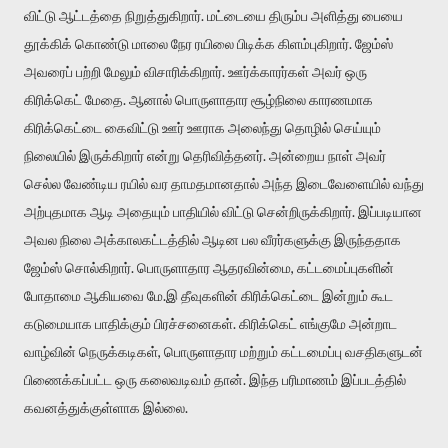
விட்டு ஆட்டத்தை நிறுத்துகிறார். மட்டையை திரும்ப அளித்து பையை
தூக்கிக் கொண்டு மாலை நேர ரயிலை பிடிக்க கிளம்புகிறார். ஜேம்ஸ்
அவரைப் பற்றி மேலும் விசாரிக்கிறார். ஊர்க்காரர்கள் அவர் ஒரு
கிரிக்கெட் மேதை. ஆனால் பொருளாதார சூழ்நிலை காரணமாக
கிரிக்கெட்டை கைவிட்டு ஊர் ஊராக அலைந்து தொழில் செய்யும்
நிலையில் இருக்கிறார் என்று தெரிவித்தனர். அன்றைய நாள் அவர்
செல்ல வேண்டிய ரயில் வர தாமதமானதால் அந்த இடைவேளையில் வந்து
அற்புதமாக ஆடி அதையும் பாதியில் விட்டு சென்றிருக்கிறார். இப்படியான
அவல நிலை அக்காலகட்டத்தில் ஆடின பல வீரர்களுக்கு இருந்ததாக
ஜேம்ஸ் சொல்கிறார். பொருளாதார ஆதரவின்மை, கட்டமைப்புகளின்
போதாமை ஆகியவை மே.இ தீவுகளின் கிரிக்கெட்டை இன்றும் கூட
கடுமையாக பாதிக்கும் பிரச்சனைகள். கிரிக்கெட் எங்குமே அன்றாட
வாழ்வின் நெருக்கடிகள், பொருளாதார மற்றும் கட்டமைப்பு வசதிகளுடன்
பிணைக்கப்பட்ட ஒரு கலைவடிவம் தான். இந்த பரிமாணம் இப்படத்தில்
கவனத்துக்குள்ளாக இல்லை.