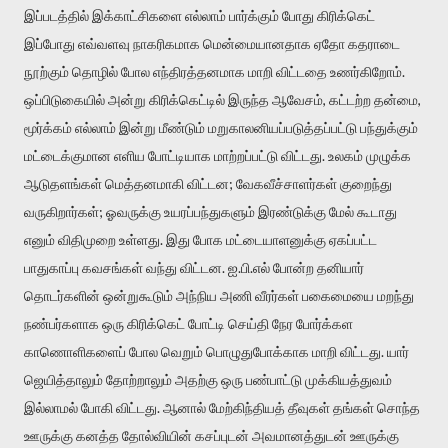
இப்படத்தில் இக்காட்சிகளை எல்லாம் பார்க்கும் போது கிரிக்கெட்
இப்போது எவ்வளவு நாகரிகமாக மென்மையானதாக ஏதோ கதராடை
நூற்கும் தொழில் போல எந்திரத்தனமாக மாறி விட்டதை உணர்கிறோம்.
ஒப்பிடுகையில் அன்று கிரிக்கெட்டில் இருந்த ஆவேசம், கட்டற்ற தன்மை,
மூர்க்கம் எல்லாம் இன்று மீண்டும் மறுகாலனியப்படுத்தப்பட்டு பந்துக்கும்
மட்டைக்குமான எளிய போட்டியாக மாற்றப்பட்டு விட்டது. உலகம் முழுக்க
ஆடுதளங்கள் மெத்தனமாகி விட்டன; வேகவீச்சாளர்கள் குறைந்து
வருகிறார்கள்; ஓவருக்கு உயரப்பந்துகளும் இரண்டுக்கு மேல் கூடாது
எனும் விதிமுறை உள்ளது. இது போக மட்டையாளனுக்கு ஏகப்பட்ட
பாதுகாப்பு கவசங்கள் வந்து விட்டன. ஐ.பி.எல் போன்ற தனியார்
தொடர்களின் ஒன்றுகூடும் அந்நிய அணி வீரர்கள் பகைமையை மறந்து
நண்பர்களாக ஒரு கிரிக்கெட் போட்டி செய்தி நேர போர்க்கள
காணொளிகளைப் போல வெறும் பொழுதுபோக்காக மாறி விட்டது. யார்
ஜெயித்தாலும் தோற்றாலும் அதற்கு ஒரு பண்பாட்டு முக்கியத்துவம்
இல்லாமல் போகி விட்டது. ஆனால் மேற்கிந்தியத் தீவுகள் தங்கள் சொந்த
ஊருக்கு கனத்த தோல்வியின் கசப்புடன் அவமானத்துடன் ஊருக்கு