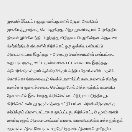
முதலில் இப்படம் எழுபது எண்பதுகளில் ஆடின அணியின்
முக்கியத்துவத்தை சொல்லுகிறது. அறுபதுகளில் தான் மேற்கிந்திய
தீவுகள் இங்கிலாந்திடம் இருந்து விடுதலை பெறுகின்றன. அதுவரை
மேற்கிந்தியத் தீவுகளில் கிரிக்கெட் ஒரு முக்கிய பண்பாட்டு
அடையாளமாக இருந்தது – அதாவது வெள்ளையரின் பண்பாட்டை
கறுப்பர்களுக்கு ஊட்ட முன்வைக்கப்பட்ட வடிவமாக இருந்தது.
அமெரிக்கர்கள் தாம் ஆக்கிரமிக்கும் அந்நிய தேசங்களில் முதலில்
கொக்கொ கோலாவையும் மெக்டொனால்ட்ஸ் கடைகளையும் திறந்து
கலாச்சார மூளைச்சலவை செய்வது போல் அக்காலத்தில் காலனிய
தேசங்களில் இங்கிலாந்து கிரிக்கெட்டை அறிமுகப்படுத்தியது.
கிரிக்கெட் என்பது ஒழுக்கத்தை கட்டுப்பாட்டை அணி வீரர்களுக்கு
கற்பிக்கும் விளையாட்டாக கருதப்பட்டது. கிரிக்கெட்டின் மூலம் அணி
உணர்வு எனும் அடிமை மனப்பான்மையை காலனியாதிக்க மக்களுக்குள்
உருவாக்க ஆங்கிலேயர்கள் உத்தேசித்தனர். ஆனால் மேற்கிந்திய