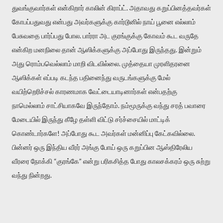
துவங்குவார்கள் என்கிறார் காலின் கிராப்ட். அதாவது கறுப்பினத்தவர்கள்
கோபப்பதுவது என்பது அவர்களுக்கு கார்டூனில் நாய் பூனை எல்லாம்
பேசுவதை பார்ப்பது போல. பார்ரா அட குரங்குக்கு கோவம் கூட வருதே
என்கிற மனநிலை தான் ஆஸிக்களுக்கு அப்போது இருந்தது. இன்றும்
அது ரொம்பவெல்லாம் மாறி விடவில்லை. முத்தையா முரளிதரனை
ஆஸிக்கள் எப்படி கடந்த பதினைந்து வருடங்களுக்கு மேல்
வயிற்றெரிச்சல் காரணமாக வேட்டையாடினார்கள் என்பதற்கு
நாமெல்லாம் சாட்சியாகவே இருந்தோம். நம்மூருக்கு வந்து சரத் பவாரை
மேடையில் இருந்து கீழே தள்ளி விட்டு சர்ச்சையில் மாட்டிக்
கொண்டார்களே! அப்போது கூட அவர்கள் மன்னிப்பு கேட்கவில்லை.
பின்னர் ஒரு இந்திய வீரர் அங்கு போய் ஒரு கறுப்பின ஆஸ்திரேலிய
வீரரை நோக்கி “குரங்கே” என்று பரிகசித்த போது காலசக்கரம் ஒரு சுற்று
வந்து நின்றது.