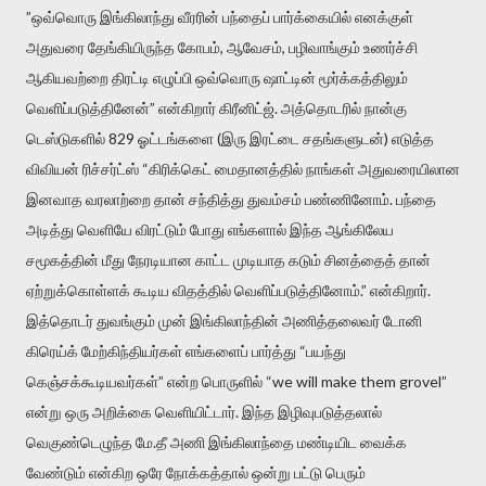
”ஒவ்வொரு இங்கிலாந்து வீரரின் பந்தைப் பார்க்கையில் எனக்குள்
அதுவரை தேங்கியிருந்த கோபம், ஆவேசம், பழிவாங்கும் உணர்ச்சி
ஆகியவற்றை திரட்டி எழுப்பி ஒவ்வொரு ஷாட்டின் மூர்க்கத்திலும்
வெளிப்படுத்தினேன்” என்கிறார் கிரீனிட்ஜ். அத்தொடரில் நான்கு
டெஸ்டுகளில் 829 ஓட்டங்களை (இரு இரட்டை சதங்களுடன்) எடுத்த
விவியன் ரிச்சர்ட்ஸ் “கிரிக்கெட் மைதானத்தில் நாங்கள் அதுவரையிலான
இனவாத வரலாற்றை தான் சந்தித்து துவம்சம் பண்ணினோம். பந்தை
அடித்து வெளியே விரட்டும் போது எங்களால் இந்த ஆங்கிலேய
சமூகத்தின் மீது நேரடியான காட்ட முடியாத கடும் சினத்தைத் தான்
ஏற்றுக்கொள்ளக் கூடிய விதத்தில் வெளிப்படுத்தினோம்.” என்கிறார்.
இத்தொடர் துவங்கும் முன் இங்கிலாந்தின் அணித்தலைவர் டோனி
கிரெய்க் மேற்கிந்தியர்கள் எங்களைப் பார்த்து “பயந்து
கெஞ்சக்கூடியவர்கள்” என்ற பொருளில் “we will make them grovel”
என்று ஒரு அறிக்கை வெளியிட்டார். இந்த இழிவுபடுத்தலால்
வெகுண்டெழுந்த மே.தீ அணி இங்கிலாந்தை மண்டியிட வைக்க
வேண்டும் என்கிற ஒரே நோக்கத்தால் ஒன்று பட்டு பெரும்