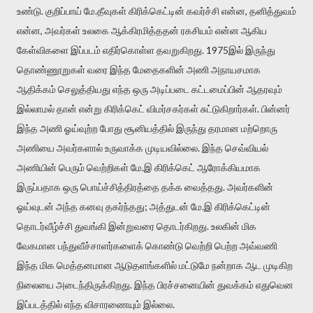
உண்டு. குறிப்பாய் மே.தீவுகள் கிரிக்கெட்டின் கவர்ச்சி என்ன, தனித்துவம்
என்ன, அவர்கள் உலகை ஆக்கிரமித்ததன் ரகசியம் என்ன ஆகிய
கேள்விகளை இப்படம் எதிர்கொள்ள தவறுகிறது. 1975இல் இருந்து
தொண்ணூறுகள் வரை இந்த மேதைகளின் அணி அநாயசமாக
ஆதிக்கம் செலுத்தியது எந்த ஒரு அடிப்படை கட்டமைப்பின் ஆதரவும்
இல்லாமல் தான் என்று கிரிக்கெட் விமர்சகர்கள் சுட்டுகிறார்கள். பின்னர்
இந்த அணி ஓய்வுற்ற போது சூனியத்தில் இருந்து தரமான மற்றொரு
அணியை அவர்களால் உருவாக்க முடியவில்லை. இந்த செவ்வியல்
அணியின் பெரும் வெற்றிகள் மே.இ கிரிக்கெட் ஆரோக்கியமாக
இருப்பதாக ஒரு பொய்ச்சித்திரத்தை தக்க வைத்தது. அவர்களின்
ஓய்வுடன் அந்த கனவு தகர்ந்தது; அத்துடன் மே.இ கிரிக்கெட்டின்
தொடர்வீழ்ச்சி துவங்கி இன்றுவரை தொடர்கிறது. உலகின் மிக
வேகமான பந்துவீச்சாளர்களைக் கொண்டு வெற்றி பெற்ற அவ்வணி
இந்த மிக மெத்தனமான ஆடுதளங்களில் மட்டுமே நன்றாக ஆட முடிகிற
நிலையை அடைந்திருக்கிறது. இந்த பிரச்சனையின் துவக்கம் எதுவென
இப்படத்தில் எந்த விசாரணையும் இல்லை.