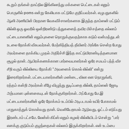
கூறும் தங்கள் தாய்நில இங்கிலாந்து மக்களை பெட்டைகள் எனும்
பொருளில் poms என்று கேலியாக மட்டுமே குறிப்பவர்கள். எழுபதுகளில்
ஆஸி அணியின் பிரதான வேகவீச்சாளர்களாக இருந்த தாம்ஸன் மட்டும்
லில்லி ஒரு ஓவரில் ஒன்றிரண்டு பந்துகளைத் தவிர மிச்சத்தை எல்லாம்
மட்டையாளனின் எலும்புகளை நொறுக்குவதற்காக கடும் வன்மத்துடன்
உடலை நோக்கி வீசுபவர்கள். மேற்கிந்தியத் தீவினர் அங்கே சென்ற போது
அவர்களை தாக்கிய முதல் அதிர்ச்சி இந்த காட்டுமிராண்டித்தனமான
சூழல் தான். ஆயிரக்கணக்கான பார்வையாளர்கள் ஒரே சமயம் பந்த் வீச
சீறி வரும் லில்லியை நோக்கி “அவனைக் கொல் லில்லி” என்று
இரைகிறார்கள். மட்டையாளர்களின் மண்டை, விலா என நொறுங்கி,
ரத்தம் கன்றி அவர்கள் கீழே விழுந்து துடிப்பதை லில்லி, தாம்ஸன் ஜோடி
அற்பமான புன்னகையுடன் நோக்குகிறார்கள். அப்போது மே.இ
மட்டையாளர்களின் ஒரே நோக்கம் உடம்பில் அடிபடாமல் உயிர் போகாமல்
பாதுகாத்துக் கொள்வது தான். வெளியேறாமல் ஆடுவது, ஓட்டம் எடுப்பது
இரண்டாம் பட்சமே. லேன்ஸ் கிப்ஸ் எனும் சுழலர் லில்லியிடம் சென்று “பார்
எனக்கு குடும்பம் குழந்தைகள் எல்லாம் இருக்கிறார்கள். என் உடம்பை