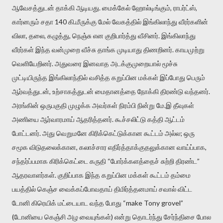
ஆவேசத்துடன் தாக்கி ஆடியது. மைக்கேல் ஹோல்டிங்கும், ராபர்ட்ஸ்,
கார்னரும் சதா 140 கி.மீருக்கு மேல் வேகத்தில் இங்கிலாந்து வீரர்களின்
விலா, தலை, கழுத்து, நெஞ்சு என குறிபார்த்து வீசினர். இங்கிலாந்து
வீரர்கள் இந்த வன்முறை வீச்சு தாங்க முடியாது திணறினர். காயமுற்று
வெளியேறினர். அதுவரை இனவாத அடக்குமுறையால் மூச்சு
முட்டியிருந்த இங்கிலாந்தில் வசித்த கறுப்பின மக்கள் இப்போது பெரும்
ஆர்வத்துடன், உற்சாகத்துடன் மைதானத்தை நோக்கி திரண்டு வந்தனர்.
அரங்கின் ஒருபகுதி முழுக்க அவர்கள் நிரம்பி நின்று மே.இ தீவுகள்
அணியை ஆர்வாரமாய் ஆதரித்தனர். கூச்சலிட்டு கத்தி ஆட்டம்
போட்டனர். அது வெறுமனே கிரிக்கெட்டுக்கான கூட்டம் அல்ல; ஒரு
சமூக விடுதலைக்கான, கலாச்சார எதிர்த்தாக்குதலுக்கான வாய்ப்பாக,
சந்தர்ப்பமாக கிரிக்கெட்டை கருதி “போர்க்களத்தைச் சுற்றி திரண்ட”
ஆதரவாளர்கள். குறிப்பாக இந்த கறுப்பின மக்கள் கூட்டம் தம்மை
பயத்தில் கெஞ்ச வைக்கப்போவதாய் திமிர்த்தனமாய் சவால் விட்ட
டோனி கிரெயிக் மட்டையாட வந்த போது “make Tony grovel”
(டோனியை கெஞ்சி அழ வையுங்கள்) என்று தொடர்ந்து சேர்ந்திசை போல