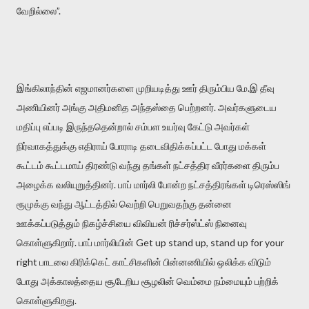
வேறில்லை”.
இங்கிலாந்தின் எஜமானர்களை முறியடித்து ஊர் திரும்பிய மே.இ தீவு
அணியினர் அங்கு அதிமனித அந்தஸ்தை பெற்றனர். அவர்களுடைய
மதிப்பு எப்படி இருந்ததென்றால் சம்பள உயர்வு கேட்டு அவர்கள்
நிர்வாகத்துக்கு எதிராய் போராடி தடைவிதிக்கப்பட்ட போது மக்கள்
கூட்டம் கூட்டமாய் திரண்டு வந்து தங்கள் நட்சத்திர வீரர்களை திரும்ப
அழைக்க வலியுறுத்தினர். பாப் மார்லி போன்ற நட்சத்திரங்கள் டிரெஸ்ஸிங்
ரூமுக்கு வந்து ஆட்டத்தில் வெற்றி பெறுவதற்கு தன்னை
ஊக்கப்படுத்தும் நிகழ்ச்சியை விவியன் ரிச்சர்ஸ்ட்ஸ் நினைவு
கொள்ளுகிறார். பாப் மார்லியின் Get up stand up, stand up for your
right பாடலை கிரிக்கெட் காட்சிகளின் பின்னணியில் ஒலிக்க விடும்
போது அக்காலத்தைய சூடேறிய சூழலின் வெம்மை நம்மையும் பற்றிக்
கொள்ளுகிறது.