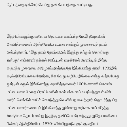
ஆட்டத்தை டிக்ளேர் செய்து தன் கோபத்தை காட்டியது.
இந்தியர்களுக்கு எதிரான தொடரை கைப்பற்ற மே.இ தீவுகளின்
அணித்தலைவர் ஆஸ்திரேலிய உடலை தாக்கும் முறையைத் தான்
பின்பற்றினார். “இது தான் தோல்வியில் இருந்து கற்றுக் கொள்வது
என்பது” என்கிறார் நக்கல் சிரிப்புடன் மைக்கேல் ஹோல்டிங். இந்த
அறமற்ற முறையை அறிமுகப்படுத்தியதே இங்கிலாந்து தான். 1932இல்
ஆஸ்திரேலியாவை தோற்கடிக்க வேறு வழியே இல்லை என்று வந்த போது
ஜார்டின் எனும் இங்கிலாந்து அணித்தலைவர் 100% சராசரி கொண்ட
மட்டையாள மேதை பிராட்மேனின் கால்பக்கமாய் உயரப்பந்துகள் வீசி
ஷார்ட் லெக்கில் காட்ச் கொடுத்து வெளியேற வைத்தார். தொடர்ந்து பிற
மட்டையாளர்களையும் இங்கிலாந்து இவ்வாறு வஞ்சகமாய் வீழ்த்த
bodyline தொடர் என்று இதற்கு தனிப்பெயரே வந்தது. இதே பாணியை
பின்னர் ஆஸ்திரேலியா 1970களில் பிறநாடுகளுக்கு எதிராய்