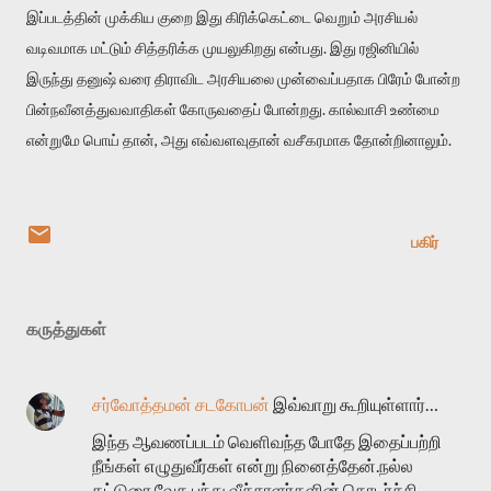
இப்படத்தின் முக்கிய குறை இது கிரிக்கெட்டை வெறும் அரசியல்
வடிவமாக மட்டும் சித்தரிக்க முயலுகிறது என்பது. இது ரஜினியில்
இருந்து தனுஷ் வரை திராவிட அரசியலை முன்வைப்பதாக பிரேம் போன்ற
பின்நவீனத்துவவாதிகள் கோருவதைப் போன்றது. கால்வாசி உண்மை
என்றுமே பொய் தான், அது எவ்வளவுதான் வசீகரமாக தோன்றினாலும்.
பகிர்
கருத்துகள்
சர்வோத்தமன் சடகோபன்
இவ்வாறு கூறியுள்ளார்…
இந்த ஆவணப்படம் வெளிவந்த போதே இதைப்பற்றி
நீங்கள் எழுதுவீர்கள் என்று நினைத்தேன்.நல்ல
கட்டுரை.வேக பந்து வீச்சாளர்களின் தொடர்ச்சி