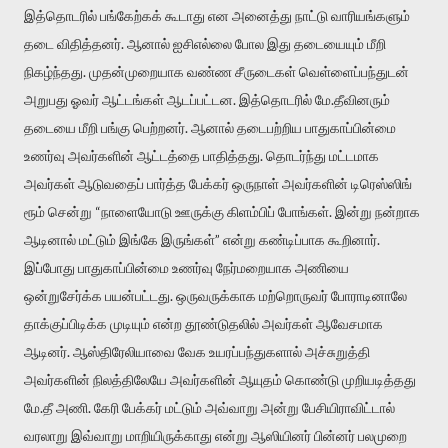
இத்தொடரில் பங்கேற்கக் கூடாது என அனைத்து நாட்டு வாரியங்களும்
தடை விதித்தனர். ஆனால் ஐசிஎல்லை போல இது தடையையும் மீறி
நிகழ்ந்தது. முதன்முறையாக வண்ண சீருடைகள் வெள்ளைப்பந்துடன்
அறுபது ஓவர் ஆட்டங்கள் ஆடப்பட்டன. இத்தொடரில் மே.தீவினரும்
தடையை மீறி பங்கு பெற்றனர். ஆனால் தடைபற்றிய பாதுகாப்பின்மை
உணர்வு அவர்களின் ஆட்டத்தை பாதித்தது. தொடர்ந்து மட்டமாக
அவர்கள் ஆடுவதைப் பார்த்த பேக்கர் ஒருநாள் அவர்களின் டிரெஸ்ஸிங்
ரூம் சென்று “நாளையோடு ஊருக்கு கிளம்பிப் போங்கள். இன்று நன்றாக
ஆடினால் மட்டும் இங்கே இருங்கள்” என்று கண்டிப்பாக கூறினார்.
இப்போது பாதுகாப்பின்மை உணர்வு நேர்மறையாக அணியை
ஒன்றுசேர்க்க பயன்பட்டது. ஒருவருக்காக மற்றொருவர் போராடினாலே
தாக்குப்பிடிக்க முடியும் என்ற தூண்டுதலில் அவர்கள் ஆவேசமாக
ஆடினர். ஆஸ்திரேலியாவை வேக உயரப்பந்துகளால் அச்சுறுத்தி
அவர்களின் நிலத்திலேயே அவர்களின் ஆயுதம் கொண்டு முறியடித்தது
மே.தீ அணி. கேரி பேக்கர் மட்டும் அவ்வாறு அன்று பேசியிராவிட்டால்
வரலாறு இவ்வாறு மாறியிருக்காது என்று ஆஸியினர் பின்னர் பலமுறை