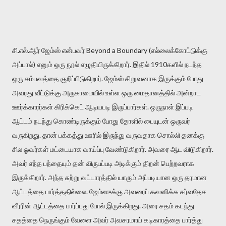
சி.எல்.ஆர் ஜேம்ஸ் என்பவர் Beyond a Boundary (எல்லைக்கோட்டுக்கு
அப்பால்) எனும் ஒரு நூல் எழுதியிருக்கிறார். இதில் 1910களில் நடந்த
ஒரு சம்பவத்தை குறிப்பிடுகிறார். ஜேம்ஸ் சிறுவனாக இருக்கும் போது
அவரது வீட்டுக்கு அருகாமையில் உள்ள ஒரு மைதானத்தில் அன்றாட
ஊர்க்காரர்கள் கிரிக்கெட் ஆடியபடி இருப்பார்கள். ஒருநாள் இப்படி
ஆட்டம் நடந்து கொண்டிருக்கும் போது தோளில் பையுடன் ஒருவர்
வருகிறது. தான் பக்கத்து ஊரில் இருந்து வருவதாக சொல்லி தனக்கு
சில ஓவர்கள் மட்டையாக வாய்ப்பு வேண்டுகிறார். அவரை ஆட விடுகிறார்.
அவர் எந்த பந்தையும் தன் விருபப்படி அடிக்கும் திறன் பெற்றவராக
இருக்கிறார். அந்த சுற்று வட்டாரத்தில் யாரும் அப்படியான ஒரு தரமான
ஆட்டத்தை பார்த்ததில்லை. ஜேம்ஸுக்கு அவரைப் கவனிக்க சர்வதேச
வீரரின் ஆட்டத்தை பார்ப்பது போல் இருக்கிறது. அரை சதம் கடந்து
சதத்தை நெருங்கும் வேளை அவர் அவசரமாய் கடிகாரத்தை பார்த்து