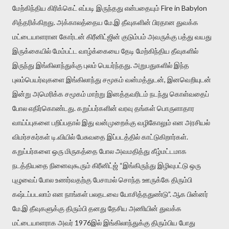
மேற்கிந்திய கிரிக்கெட் எப்படி இருந்தது என்பதையும் Fire in Babylon
சித்தரிக்கிறது. அக்காலத்தைய மே.இ தீவுகளின் பிரதான துவக்க
மட்டையாளரான கோர்டன் கிரீனிட்ஜின் குடும்பம் அவருக்கு பத்து வயது
இருக்கையில் மேம்பட்ட வாழ்க்கையை தேடி மேற்கிந்திய தீவுகளில்
இருந்து இங்கிலாந்துக்கு புலம் பெயர்ந்தது. அறுபதுகளில் இந்த
புலம்பெயர்வுகளை இங்கிலாந்து சமூகம் வன்மத்துடன், இனவெறியுடன்
இன்று அமெரிக்க சமூகம் மாற்று இனத்தவரிடம் நடந்து கொள்வதைப்
போல எதிர்கொண்டது. கறுப்பர்களின் வரவு தங்கள் பொருளாதார
வாய்ப்புகளை பறிப்பதால் இது வன்முறைக்கு வழிகோலும் என அரசியல்
விமர்சகர்கள் டி.வியில் பேசுவதை இப்படத்தில் காட்டுகிறார்கள்.
கறுப்பர்களை ஒரு மிருகத்தை போல அவமதித்து கீழ்மட்டமாக
நடத்தியதை நினைவுகூரும் கிரீனிட்ஜ் “இங்கிருந்து இழிவுபட்டு ஒரு
புழுவைப் போல உணர்வதற்கு பேசாமல் சொந்த ஊருக்கே திரும்பி
கஷ்டப்படலாம் என நாங்கள் பலதடவை யோசித்ததுண்டு”. ஆக பின்னர்
மே.இ தீவுகளுக்கு திரும்பி தனது தேசிய அணியின் துவக்க
மட்டையாளராக அவர் 1976இல் இங்கிலாந்துக்கு திரும்பிய போது