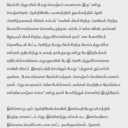
நோக்கி பந்து வீசும் போது கொஞ்சம் கவனமாக இரு.” என்று
கெஞ்சுகிறார். ஆஸ்திரேலிய பயணத்தின் துவக்கத்தில் ஆஸி
அணித்தலைவர் கிரெக் சாப்பல் “உலகின் மிகச்சிறந்த அணிகள் சிறந்த
வேகவீச்சாளர்களை கொண்டிருந்தன. எம்மிடம் உள்ள லில்லி, தாம்ஸன்
ஜோடியும் மிகச்சிறந்த பந்து வீச்சாளர்கள் தாம்” என பேராசிரியர்
தொனியுடன் பேட்டி அளித்த போது மிகச்சிறந்த வேகப்பந்து வீச்சு
என்றால் குறிபார்த்து உடலைத் தாக்குவது என்று மே.இந்தியர்கள்
எதிர்பார்க்கவில்லை. எழுபதுகளின் மே.இ அணி பந்துவீச்சாளரான
காலின் கிராப்ட் இதைப்பற்றி சொல்லும் போது “பந்துகள் துப்பாக்கி
குண்டை போல எங்களை நோக்கி வந்தன. கொஞ்சம் பிசகினால் மரணம்
தான். அது மைதானம் அல்ல போர்க்களம். நாங்கள் வெற்றியா தோல்வியா
என்றல்ல வாழ்வா சாவா” என்று தான் யோசித்துக் கொண்டு இருந்தோம்.
இன்னொரு புறம் ஆஸ்திரேலியர்களின் இனவெறி வேறு உச்சத்தில்
இருந்த காலகட்டம் அது. இங்கிலாந்து மக்கள் கூட இனவெறியை
இவ்வளவு வெளிப்படையாக காட்ட தயங்குவார்கள். ஆனால்