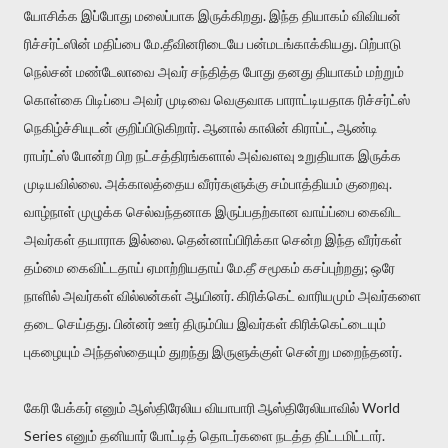
யோசிக்க இப்போது மலைப்பாக இருக்கிறது. இந்த தியாகம் விவியன்
ரிச்சர்ட்ஸின் மதிப்பை மே.தீவினரிடையே பன்மடங்காக்கியது. பிற்பாடு
நெல்சன் மண்டேலாவை அவர் சந்தித்த போது தனது தியாகம் மற்றும்
கொள்கை பிடிப்பை அவர் முடிவை வெகுவாக பாராட்டியதாக ரிச்சர்ட்ஸ்
நெகிழ்ச்சியுடன் குறிப்பிடுகிறார். ஆனால் காலின் கிராப்ட், ஆண்டி
ராபர்ட்ஸ் போன்ற பிற நட்சத்திரங்களால் அவ்வளவு உறுதியாக இருக்க
முடியவில்லை. அக்காலத்தைய வீரர்களுக்கு சம்பாத்தியம் குறைவு.
வாழ்நாள் முழுக்க செல்வந்தனாக இருப்பதற்கான வாய்ப்பை கைவிட
அவர்கள் தயாராக இல்லை. தென்னாப்பிரிக்கா சென்ற இந்த வீரர்கள்
தம்மை கைவிட்டதாய் ஏமாற்றியதாய் மே.தீ சமூகம் கசப்புற்றது; ஒரே
நாளில் அவர்கள் வில்லன்கள் ஆயினர். கிரிக்கெட் வாரியமும் அவர்களை
தடை செய்தது. பின்னர் ஊர் திரும்பிய இவர்கள் கிரிக்கெட்டையும்
புகழையும் அந்தஸ்தையும் துறந்து இருளுக்குள் சென்று மறைந்தனர்.
கேரி பேக்கர் எனும் ஆஸ்திரேலிய வியாபாரி ஆஸ்திரேலியாவில் World
Series எனும் தனியார் போட்டித் தொடர்களை நடத்த திட்டமிட்டார்.