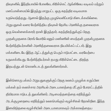
திவுகளில், இந்தியாவில் போலவே, கிரிக்கெட் ஆங்கிலேய வடிவம் மற்றும்
மனப்பான்மையில் இருந்து மாறுபட்ட ஒரு சுதந்திர வடிவமாக
உருவெடுத்தது. ஆனால் இதற்கு முழுவெளிப்பாடு கிடைக்கவில்லை.
அறுபதுகள் வரை மேற்கிந்திய தீவுகள் தேசிய அணிக்கு தலைவராக
ஒரு வெள்ளைக்காரர் தான் இருந்தார். சுதந்திரத்துக்குப் பிறகு
முதன்முதலாக பிராங் வோரில் எனும் மண்ணின் மைந்தன் முதன்முதலாக
மேற்கிந்தியர்களின் அணித்தலைவராக நியமிக்கப் பட்டார். இது
மக்களிடையே இந்த ஆட்டத்துக்கு பெரும் ஈடுபாட்டை வரவேற்பை
உருவாக்கியது. மேற்கிந்தியர்கள் தமது கிரிக்கெட்டை திறந்த
இதயத்துடன் கொண்டாடத் துவங்கினார்கள்.
இன்னொரு பக்கம் அறுபதுகளுக்குப் பிறகு உலகம் முழுக்க கறுப்பின
மக்கள் தம் கலாச்சார அரசியல் அடையாளத்தை மீட்கும் போராட்டத்தில்
தீவிரமாக ஈடுபடத் துவங்கினர். அடிமைத்தனத்தை எதிர்த்தும்
அடக்குமுறையை எதிர்த்தும் உலகமெங்கும் எழுச்சிகள் தோன்றின. இந்த
இனவிடுதலை எழுச்சியின் அடையாளமாகவும் அக்காலத்தைய