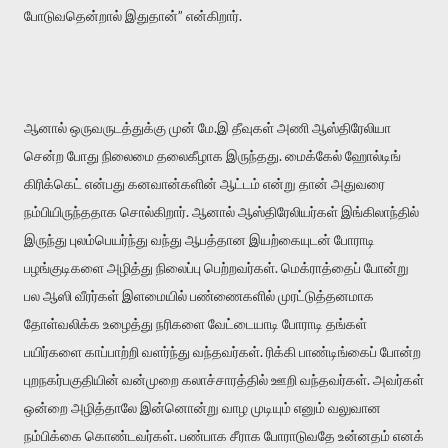
போடுவதென்றால் இதுதான்” என்கிறார்.
ஆனால் ஒருவருடத்துக்கு முன் மே.இ தீவுகள் அணி ஆஸ்திரேலியா
சென்ற போது நிலைமை தலைகீழாக இருந்தது. மைக்கேல் ஹோல்டிங்
கிரிக்கெட் என்பது கனவான்களின் ஆட்டம் என்று தான் அதுவரை
நம்பியிருந்ததாக சொல்கிறார். ஆனால் ஆஸ்திரேலியர்கள் இங்கிலாந்தில்
இருந்து புலம்பெயர்ந்து வந்து ஆபத்தான இயற்கையுடன் போராடி
பழங்குடிகளை அழித்து நிலைப்பு பெற்றவர்கள். மெக்ராத்தைப் போன்று
பல ஆஸி வீரர்கள் இளமையில் பண்ணைகளில் முரட்டுத்தனமாக
தோள்வலிக்க உழைத்து நரிகளை வேட்டையாடி போராடி தங்கள்
பயிர்களை காப்பாற்றி வளர்ந்து வந்தவர்கள். ரிக்கி பாண்டிங்கைப் போன்ற
புறநகர்பகுதியின் வன்முறை கலாச்சாரத்தில் ஊறி வந்தவர்கள். அவர்கள்
ஒன்றை அழித்தாலே இன்னொன்று வாழ முடியும் எனும் வலுவான
நம்பிக்கை கொண்டவர்கள். பண்பாக சீராக போராடுவதே உன்னதம் எனக்