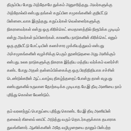
திரும்பிய போது அத்தேசமே துக்கம் அனுசரித்தது. அவர்களுக்கு
அத்தோல்வி என்பது தங்கள் கறுப்பின சமூகங்களின் குறியீட்டு
பின்னடைவாக இருந்தது. கறுப்பர்கள் வெள்ளைர்களுக்கு
நிகரானவர்கள் என்று ஒரு கிரிக்கெட் மைதானத்தில் நிரூபிக்க முடியும்
என்று அவர்கள் நம்பினார்கள். காலனிய நாடுகளின் கிரிக்கெட் எனும்
ஒரு குறியீட்டு போட்டியின் கலாச்சார முக்கியத்துவம் என்பது
அச்சமூகங்களின் எழுச்சிக்கு பெரும் தூண்டுதலை அது அளிக்கும்
என்பது. உலக நாடுகளுக்கு நிகராக இந்திய மத்திய வர்க்கம் வளர்ச்சி
கண்ட போது அதன் தன்னம்பிக்கைக்கு ஒரு பிரதிநிதியாக சச்சின்
டெண்டுல்கரின் ஆட்டவாழ்வு திகழ்ந்ததைப் போன்று தான் எழுபது
எண்பதுகளில் உருவான தோற்கடிக்க முடியாத மே.இ தீவு அணியை நாம்
புரிந்து கொள்ள வேண்டும்.
தம் வரலாற்றுப் பொறுப்பை புரிந்து கொண்ட மே.இ தீவு அணியின்
தலைவர் கிளைவ் லாயிட் அடுத்து வரும் தொடர்களுக்காக தயாராக
துவங்கினார். ஆஸிக்களின் அதே வழிமுறையை தானும் பின்பற்ற