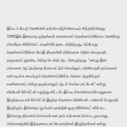
இப்படம் மே.தீ அணியின் தார்மீக வீழ்ச்சியையும் சித்தரிக்கிறது.
1982இல் இனவாத குற்றங்கள் காரணமாய் தென்னாப்பிரிக்கா அணிக்கு
சர்வதேச கிரிக்கெட் கவுன்சில் தடை விதித்தது. அப்போது
தென்னாப்பிரிக்கா மே.இ தீவுகளின் வீரர்களை அதிக வெகுமதி
தருவதாய் தூண்டி அங்கு டெஸ்டு ஆட அழைத்தது. “எனது இன
மக்களை ஆட்டுமந்தை போல சுட்டுக் கொல்லும், அல்சேஷன் நாய்களை
ஏவி கடிக்க வைக்கும் தென்னாப்பிரிக்க அரசை ஆதரிக்கும்
வண்ணமாய் அங்கு ஒருக்காலும் ஆடச் செல்ல மாட்டேன்” என்று
விவியன் ரிச்சர்ட்ஸ் மறுத்து விட்டார். இப்படி கொள்கையில் வலுவாக
இருந்தபடியால் ரிச்சர்ட்ஸ் இழந்த தொகை மில்லியன் டாலர்கள் பெறுமதி
இருக்கும். இன்றைய ஐ.பி.எல் யுகத்தில் ஒரு கிரிக்கெட் வீரர் கூட
இவ்வாறு தியாகம் செய்வார் என நாம் கற்பனை செய்ய முடியாது.
அக்காலத்தில் இத்தகைய லட்சியவாதிகள் இருந்தார்கள் என்று