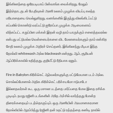
இங்கிலாந்தை ஒரேயடியாய் பின்வாங்க வைக்கிறது. மேலும்
இத்தொடருடன் மே.தீவுகள் அணி உலகம் முழுக்க வியப்பு கலந்த
மரியாதையை வெல்லுகிறது. வனங்களில் இருந்து விலங்கிடப்பட்டு
கப்பலில் கொண்டு வரப்பட்டு ஐரோப்பா முழுக்க அடிமைகளாய்
விற்கப்பட்ட கறுப்பின மக்கள் இதன் வழி தாம் யாருக்கும் சளைத்தவரல்ல
என்பது மட்டுமல்ல வெள்ளையர்களை விட மேலானவர்களும் தாம் என்கிற
சேதி உலகம் முழுக்க அதிரச் செய்தனர். இங்கிலாந்து மீடியா இந்த
தோல்வி whitewash அல்ல blackwash என்றது. ஆம், சூரியன்
ஆப்பிரிக்காவில் உதித்தது, குறியீட்டு ரீதியாக ஏனும்.
Fire in Babylon கிரிக்கெட் ஆர்வலர்களுக்கு மட்டுமேயான படம் அல்ல.
சொல்லப்போனால் அதிக கிரிக்கெட் பரிச்சயமோ ஈடுபாடோ
இல்லாதவர்கள் கூட ஒரு மசாலா படத்தை பார்ப்பதை போல இதை ரசிக்க
முடியும். நமது ரஜினி படங்களின் அதே அச்சில் வார்த்தது போன்ற
திரைக்கதையும் படத்தொகுப்பும். ஒரு அணியின் அவமானகரமான
தோல்வியில் ஆரம்பித்து (ரஜினி தன் உதட்டு ரத்தத்தை சுண்டி நாவில்