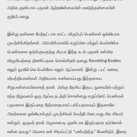
அதிக குண்டாக பருமன் ஆற்றலின்மையின் மலடுத்தன்மையின்
குறியீடானது.
இன்று தன்னை மேற்தட்டாக காட்ட விரும்பும் பெண்கள் ஒல்லியாக
முயற்சிக்கிறார்கள். அமெரிக்காவில் கறுப்பின மற்றும் மெக்ஸி
க்
க
பெண்களை ஒடுக்குவதற்கு மீடியா இந்த உடல் பருமன் என்கிற
Revolting Bodies
விழுமியத்தை திணிப்பதாக சொல்கிறார் தனது
எனும் நூலில் லெ பெஸ்கோ எனும் ஆய்வாளர். இன்று டயட் உணவு
உற்பத்தியாளர்கள் அதிகமாக கண்வைப்பது இத்தகைய
சிறுபான்மையினரைத் தான். அங்கு தேசிய இதய, நுரையீரல் மற்றும்
ரத்த நிறுவனம் ஒரு ஆய்வு நடத்தி சொன்னது கறுப்பினப் பெண்கள்
பருமனாக இருப்பதை நேர்மறையாகப் பார்ப்பதாகவும் இதனாலே
அவர்களை ஒல்லியாக்கும் முயற்சிகள் வெற்றி அடைவது மிக சிரமம்
என்றும். ஒருவர் தான் அழகானபடி குண்டாக இருப்பதாக நம்பினால்
என்ன தவறு? அவரை ஏன் சிரமப்பட்டு “பண்படுத்த” வேண்டும். இதை