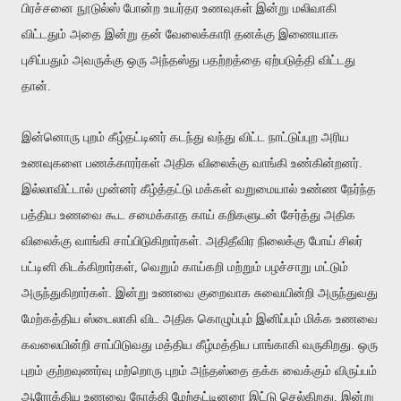
பிரச்சனை நூடுல்ஸ் போன்ற உயர்தர உணவுகள் இன்று மலிவாகி
விட்டதும் அதை இன்று தன் வேலைக்காரி தனக்கு இணையாக
புசிப்பதும் அவருக்கு ஒரு அந்தஸ்து பதற்றத்தை ஏற்படுத்தி விட்டது
தான்.
இன்னொரு புறம் கீழ்தட்டினர் கடந்து வந்து விட்ட நாட்டுப்புற அரிய
உணவுகளை
பணக்காரர்கள்
அதிக விலைக்கு வாங்கி உண்கின்றனர்.
இல்லாவிட்டால் முன்னர் கீழ்த்தட்டு மக்கள் வறுமையால் உண்ண நேர்ந்த
பத்திய உணவை கூட சமைக்காத காய் கறிகளுடன் சேர்த்து அதிக
விலைக்கு வாங்கி சாப்பிடுகிறார்கள். அதிதீவிர நிலைக்கு போய் சிலர்
பட்டினி கிடக்கிறார்கள், வெறும் காய்கறி மற்றும் பழச்சாறு மட்டும்
அருந்துகிறார்கள். இன்று உணவை குறைவாக சுவையின்றி அருந்துவது
மேற்கத்திய ஸ்டைலாகி விட அதிக கொழுப்பும் இனிப்பும் மிக்க உணவை
கவலையின்றி சாப்பிடுவது மத்திய கீழ்மத்திய பாங்காகி வருகிறது. ஒரு
புறம் குற்றவுணர்வு மற்றொரு புறம் அந்தஸ்தை தக்க வைக்கும் விருப்பம்
ஆரோக்கிய உணவை நோக்கி மேற்தட்டினரை இட்டு செல்கிறது. இன்று