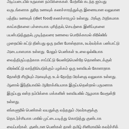
அடிப்படையில் உருவான நம்பிக்கைகள்.
மேற்கில் கடந்த ஐம்பது
வருடங்களாக துரித உணவுக் கலாச்சாரத்துக்கு இணையான
வலுவான
diet food)
பத்திய உணவுக் (
கலாச்சாரமும் உள்ளது. அங்கு அதிகமாக
,
காய்கறிகளை பச்சையாக புசித்தல்
செயற்கை இனிப்புகளை
,
பயன்படுத்துதல்
முடிந்தவரை உணவை பொரிக்காமல் கிரில்லிங்
,
முறையில் சுட்டு தின்பது ஒரு நவீன
மோஸ்தராக
உயர்வர்க்க பண்பாட்டு
அடையாளமாக உள்ளது. மேலும் பெண்கள் உடலை
ஒல்லியாக
வைத்திருப்பதற்காக சாப்பிட்டு வேண்டுமென்றே தொண்டைக்குள்
விரல்விட்டு வாந்தியெடுக்கும் பழக்கம் ஒரு உளவியல் கோளாறாக
தோன்றி
சீரழி
யு
ம்
அளவுக்கு உடல் தோற்ற பிரக்ஞை வலுவாக உள்ளது.
ஆனால் இந்தியாவில் ஆரோக்கியமாக
இருப்பதென்றால் பருமனாக
இருப்பது என்ற நம்பிக்கை மக்களின் உளவியலில் ஆழமாக
வேரூன்றி
உள்ளது.
எங்களூரில் பெண்கள் வயதுக்கு வந்ததும் அவர்களுக்கு
தொடர்ச்சியாக பாலில் முட்டையடித்து கொடுத்து குண்டாக
வைப்பார்கள். குண்டான
பெண்கள் தான் தமிழ் சினிமாவில் கவர்ச்சிக்