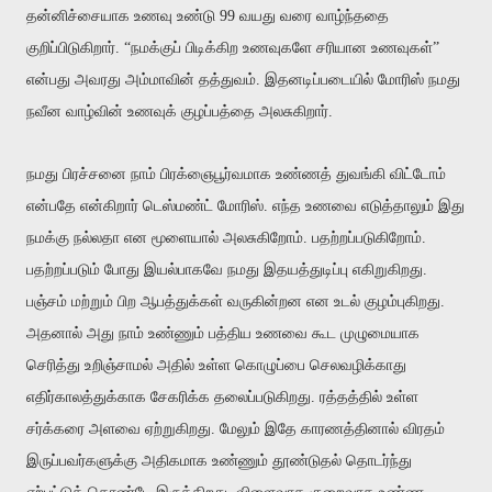
தன்னிச்சையாக உணவு உண்டு 99 வயது வரை வாழ்ந்ததை
குறிப்பிடுகிறார். “நமக்குப் பிடிக்கிற உணவுகளே சரியான உணவுகள்”
என்பது அவரது அம்மாவின் தத்துவம். இதனடிப்படையில் மோரிஸ் நமது
நவீன வாழ்வின் உணவுக் குழப்பத்தை அலசுகிறார்.
நமது பிரச்சனை நாம் பிரக்ஞைபூர்வமாக உண்ணத் துவங்கி விட்டோம்
என்பதே என்கிறார் டெஸ்மண்ட் மோரிஸ். எந்த உணவை எடுத்தாலும் இது
நமக்கு நல்லதா என மூளையால் அலசுகிறோம். பதற்றப்படுகிறோம்.
பதற்றப்படும் போது இயல்பாகவே நமது இதயத்துடிப்பு எகிறுகிறது.
பஞ்சம் மற்றும் பிற ஆபத்துக்கள் வருகின்றன என உடல் குழம்பு
கி
றது.
அதனால் அது நாம் உண்ணும் பத்திய உணவை கூட முழுமையாக
செ
ரித்து உறிஞ்சாமல் அதில் உள்ள கொழுப்பை செலவழிக்காது
எதிர்காலத்துக்காக சேகரிக்க தலைப்படுகிறது. ரத்தத்தில் உள்ள
சர்க்கரை அளவை ஏற்றுகிறது. மேலும் இதே காரணத்தினால் விரதம்
இருப்பவர்களுக்கு அதிகமாக உண்ணும் தூண்டுதல் தொடர்ந்து