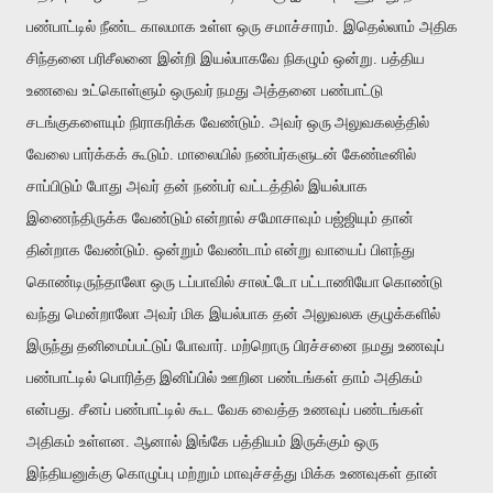
பண்பாட்டில் நீண்ட காலமாக உள்ள ஒரு சமாச்சாரம். இதெல்லாம் அதிக
சிந்தனை
பரிசீலனை இன்றி இயல்பாகவே நிகழும் ஒன்று. பத்திய
உணவை உட்கொள்ளும் ஒருவர்
நமது அத்தனை பண்பாட்டு
சடங்குகளையும் நிராகரிக்க வேண்டும். அவர் ஒரு
அலுவகலத்தில்
வேலை பார்க்கக் கூடும். மாலையில் நண்பர்களுடன் கேண்டீனில்
சாப்பிடும் போது அவர் தன் நண்பர் வட்டத்தில் இயல்பாக
இணைந்திருக்க வேண்டும்
என்றால் சமோசாவும் பஜ்ஜியும் தான்
தின்றாக வேண்டும். ஒன்றும் வேண்டாம்
என்று வாயைப் பிளந்து
கொண்டிருந்தாலோ ஒரு டப்பாவில் சாலட்டோ பட்டாணியோ
கொண்டு
வந்து மென்றாலோ அவர் மிக இயல்பாக தன் அலுவலக குழுக்களில்
இருந்து
தனிமைப்பட்டுப் போவார். மற்றொரு பிரச்சனை நமது உணவுப்
பண்பாட்டில் பொரித்த
இனிப்பில் ஊறின பண்டங்கள் தாம் அதிகம்
என்பது. சீனப் பண்பாட்டில் கூட வேக
வைத்த உணவுப் பண்டங்கள்
அதிகம் உள்ளன. ஆனால் இங்கே பத்தியம் இருக்கும் ஒரு
இந்தியனுக்கு கொழுப்பு மற்றும் மாவுச்சத்து மிக்க உணவுகள் தான்