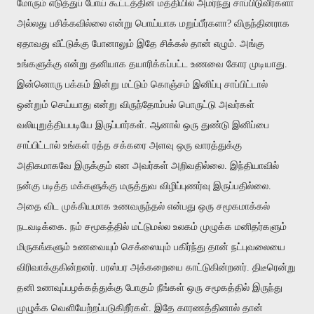
மோரும் எடுத்துப் போய் கூட்டத்தின் மத்தியில் அமர்ந்து சாப்பிடுவீர்களா
அல்லது பசிக்கவில்லை என்று பொய்யாக மறுப்பீர்களா? விருந்தினராக
ஏதாவது வீட்டுக்கு போனாலும் இதே சிக்கல் தான் எழும். அங்கு
உங்களுக்கு என்று தனியாக தயாரிக்கப்பட்ட உணவை கோர முடியாது.
இன்னொரு பக்கம் இன்று மட்டும் கொஞ்சம் இனிப்பு சாப்பிட்டால்
ஒன்றும் செய்யாது என்று விருந்தோம்பல் பொருட்டு அவர்கள்
வலியுறுத்தியபடியே இருப்பார்கள். ஆனால் ஒரு துண்டு இனிப்பை
சாப்பிட்டால் உங்கள் ரத்த சக்கரை அளவு ஒரு வாரத்துக்கு
அதிகமாகவே இருக்கும் என அவர்கள் அறிவதில்லை. இந்தியாவில்
நன்கு படித்த மக்களுக்கு மருத்துவ விழிப்புணர்வு இருப்பதில்லை.
அதை விட முக்கியமாக உணவருந்தல் என்பது ஒரு சமூகமாக்கல்
நடவடிக்கை. நம் சமூகத்தில் மட்டுமல்ல உலகம் முழுக்க மனிதர்களும்
மிருகங்களும் உணவையும் செக்ஸையும் பகிர்ந்து தான் நட்புவலையை
விரிவாக்குகின்றனர். பரஸ்பர அக்கறையை காட்டுகின்றனர். திடீரென்று
தனி உணவுப்பழக்கத்துக்கு போகும் நீங்கள் ஒரு சமூகத்தில் இருந்து
முழுக்க வெளியேற்றப்படுகிறீர்கள். இதே காரணத்தினால் தான்