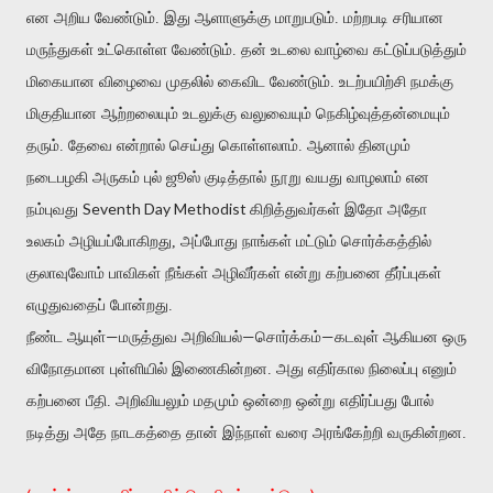
என அறிய வேண்டும். இது ஆளாளுக்கு மாறுபடும். மற்றபடி சரியான
மருந்துகள் உட்கொள்ள வேண்டும். தன் உடலை வாழ்வை கட்டுப்படுத்தும்
மிகையான விழைவை முதலில் கைவிட வேண்டும். உடற்பயிற்சி நமக்கு
மிகுதியான ஆற்றலையும் உடலுக்கு வலுவையும் நெகிழ்வுத்தன்மையும்
தரும். தேவை என்றால் செய்து கொள்ளலாம். ஆனால் தினமும்
நடைபழகி அருகம் புல் ஜூஸ் குடித்தால் நூறு வயது வாழலாம் என
Seventh Day Methodist
நம்புவது
கிறித்துவர்கள் இதோ அதோ
உலகம் அழியப்போகிறது, அப்போது நாங்கள் மட்டும் சொர்க்கத்தில்
குலாவுவோம் பாவிகள் நீங்கள் அழிவீர்கள் என்று கற்பனை தீர்ப்புகள்
எழுதுவதைப் போன்றது.
—
—
—
நீண்ட ஆயுள்
மருத்துவ அறிவியல்
சொர்க்கம்
கடவுள் ஆகியன ஒரு
விநோதமான புள்ளியில் இணைகின்றன. அது எதிர்கால நிலைப்பு எனும்
கற்பனை பீதி. அறிவியலும் மதமும் ஒன்றை ஒன்று எதிர்ப்பது போல்
நடித்து அதே நாடகத்தை தான் இந்நாள் வரை அரங்கேற்றி வருகின்றன.