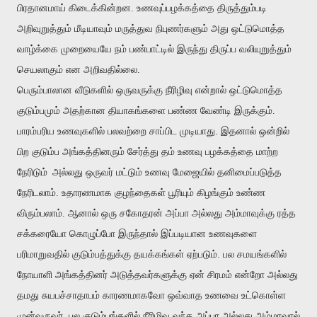
பிரதானமாய் கிடைக்கின்றன. உணவுப்பழக்கத்தை திருத்தும்படி
அறிவுறுத்தும் மீடியாவும் மருத்துவ நிபுணர்களும் அது ஒட்டுமொத்த
வாழ்க்கை முறையையே நம் பண்பாட்டில் இருந்து திருப்ப வலியுறுத்தும்
செயலாகும் என அறிவதில்லை.
பெரும்பாலான வீடுகளில் ஒருவருக்கு நீரிழிவு என்றால் ஒட்டுமொத்த
குடும்பமும் அதற்கான தியாகங்களை பண்ண வேண்டி இருக்கும்.
பாரம்பரிய உணவுகளில் பலவற்றை சாப்பிட முடியாது. இதனால் ஒன்றில்
பிற குடும்ப அங்கத்தினரும் சேர்த்து தம் உணவு பழக்கத்தை மாற்ற
நேரிடும்
அல்லது ஒருவர் மட்டும் உணவு மேஜையில் தனிமைப்படுத்த
நேரிடலாம். உதாரணமாக குழந்தைகள் பூரியும் கிழங்கும் உண்ண
விரும்பலாம். ஆனால் ஒரு சகோதரன் அப்பா அல்லது அம்மாவுக்கு ரத்த
சக்கரையோ கொழுப்போ இருந்தால் இப்படியான உணவுகளை
பரிமாறுவதில் குடும்பத்துக்கு தயக்கங்கள் ஏற்படும். பல சமயங்களில்
நோயாளி அங்கத்தினர் அடுத்தவர்களுக்கு ஏன் சிரமம் என்றோ அல்லது
தமது சுயபச்சாதாபம் காரணமாகவோ ஒவ்வாத உணவை உட்கொள்ள
முன்வருவர். பல குடும்பங்களில் நீரிழிவு வந்த அப்பா அல்லது அம்மாவால்