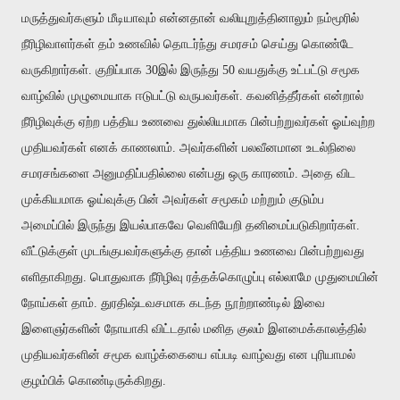
மருத்துவர்களும் மீடியாவும் என்னதான் வலியுறுத்தினாலும் நம்மூரில்
நீரிழிவாளர்கள் தம் உணவில் தொடர்ந்து சமரசம் செய்து கொண்டே
வருகிறார்கள். குறிப்பாக 30இல் இருந்து 50 வயதுக்கு உட்பட்டு சமூக
வாழ்வில் முழுமையாக ஈடுபட்டு வருபவர்கள். கவனித்தீர்கள் என்றால்
நீரிழிவுக்கு ஏற்ற பத்திய உணவை துல்லியமாக பின்பற்றுவர்கள் ஓய்வுற்ற
முதியவர்கள் எனக் காணலாம். அவர்களின் பலவீனமான உடல்நிலை
சமரசங்களை அனுமதிப்பதில்லை என்பது ஒரு காரணம். அதை விட
முக்கியமாக ஓய்வுக்கு பின் அவர்கள் சமூகம் மற்றும் குடும்ப
அமைப்பில் இருந்து இயல்பாகவே வெளியேறி தனிமைப்படுகிறார்கள்.
வீட்டுக்குள் முடங்குபவர்களுக்கு தான் பத்திய உணவை பின்பற்றுவது
எளிதாகிறது. பொதுவாக நீரிழிவு ரத்தக்கொழுப்பு எல்லாமே முதுமையின்
நோய்கள் தாம். துரதிஷ்டவசமாக கடந்த நூற்றாண்டில் இவை
இளைஞர்களின் நோயாகி விட்டதால் மனித குலம் இளமைக்காலத்தில்
முதியவர்களின் சமூக வாழ்க்கையை எப்படி வாழ்வது என புரியாமல்
குழம்பிக் கொண்டிருக்கிறது.