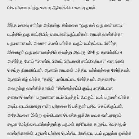
மிக விலையுயர்ந்த உணவு ஆரோக்கிய உணவு தான்.
இந்த உணவு சார்ந்த அந்தஸ்து சிக்கலை “ஒரு கல் ஒரு கண்ணாடி”
படத்தில் ஒரு காட்சியில் கையாண்டிருப்பார்கள். நாயகி ஹன்சிக்கா
பருமனானவர். அவரை பெண் பார்க்க வரும் உயர்தட்டை சேர்ந்த
BMI
இளைஞர் ஒரு உணவகத்தில் வைத்து அவரது
ஐ கணக்கிட்டு
அதிர்ந்து போய் “ரெண்டு பிளேட் பிரியாணி சாப்பிடுறியா?” என கேலி
செய்து நிராகரிப்பார். ஆனால் நாயகன் மத்திய வர்க்கத்தை சேர்ந்தவர்.
ஆனால் கீழ் வர்க்க “கலீஜ்” பண்பாட்டை சேர்ந்தவர். அதனாலே
அவருக்கு ஹன்சிக்காவின் “சின்னத்தம்பி குஷ்பு மாதிரியான
தளதளவென்ற” பருமனான உடல் பிடித்துப் போகும். உடல் பருமன் வர்க்க
அடிப்படையிலானது என்ற புரிதலை இயக்குநர் பதிவு செய்திருப்பார்.
அதேவேளை இன்று ஒல்லியான பெண்களுக்கே மவுசு என்பதாலும்
சமூக மேல்நிலையாக்கத்துக்கு பருமன் எதிரியாக கருதப்படுவதாலும்
ஹன்ஸிகாவின் பருமன் பற்றின மெல்லிய கேலியை படம் முழுக்க ஒலிக்க