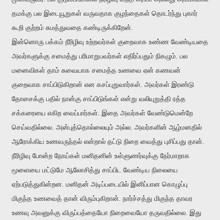
தமக்கு பல இடையூறுகள் வருவதாக
குழந்தைகள்
தொடர்ந்து புகார்
கூறி குற்றம் சுமத்துவதை கண்டிருக்கிறேன்.
இன்னொரு பக்கம் நீரிழிவு உற்றவர்கள் குறைவாக உண்ண வேண்டியதை
அவர்களுக்கு சமைத்து பரிமாறுபவர்கள் எதிர்ப்பதும் நிகழும். பல
மனைவிகள் தாம் சுவையாக சமைத்த உணவை ஏன் கணவன்
குறைவாக சாப்பிடுகிறான் என கசப்புறுவார்கள். அவர்கள் இரண்டு
தோசைக்கு பதில் நான்கு சாப்பிடுங்கள் என்று வலியுறுத்தி ரத்த
சக்கரையை எகிற வைப்பார்கள். இதை அவர்கள் வேண்டுமென்றே
செய்வதில்லை. அன்புத்தொல்லையும் அல்ல. அவர்களின் ஆழ்மனதில்
ஆரோக்கிய உணவருந்தல் என்றால் தட்டு நிறை வைத்து புசிப்பது தான்.
நீரிழிவு போன்ற நோய்கள் மனிதனின் உள்ளுணர்வுக்கு நேர்மாறாக
மூளையை மட்டுமே ஆலோசித்து சாப்பிட வேண்டிய நிலையை
ஏற்படுத்துகின்றன. மனிதன் அடிப்படையில் இனிப்பான கொழுப்பு
மிகுந்த உணவைத் தான் விரும்புகிறான். நார்ச்சத்து மிகுந்த தாவர
உணவு அவனுக்கு விருப்பத்தையோ நிறைவையோ தருவதில்லை. இது