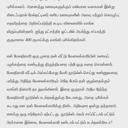
புசிக்கலாம். அனைத்து உணவுகளுக்கும் மலிவான வகைகள் இன்று
கிடைப்பதால் மேல்தட்டினர் எளிய உணவுகளின் அளவு மற்றும் கொழுப்பு
சதவீதத்தை அதிகப்படுத்தி கூடிய விலைகளில் வாங்க
விரும்புகின்றனர். ஐந்து நட்சத்திர ஓட்டலில் அமர்ந்து சப்பாத்தி
குருமாவை 400 ரூபாய்க்கு வாங்கி புசிக்கிறார்கள்.
என் மேலதிகாரி ஒரு முறை தன் வீட்டு வேலைக்காரியின் உணவுப்
பழக்கத்தை கண்டித்து திருத்தியதை பற்றி ஒரு கதை சொன்னார்.
மேலதிகாரி வீட்டில் அவ்வப்போது மேகி நூடுல்ஸ் செய்து உண்ணுவதை
பார்த்து அறிந்த வேலைக்காரியும் அதே போல் தன் குழந்தைக்கும்
வாங்கி தினசரி தர துவங்கினார். இதை ஒருநாள் அறிய நேர்ந்த
மேலதிகாரி நூடுல்ஸ் உடல்நலத்துக்கு கேடானது, அதை புசிக்கக்
கூடாது என தன் வேலைக்காரிக்கு நீண்ட அறிவுரை ஒன்று தந்தாராம்.
எனக்கு ஒரு சந்தேகம் ஏற்பட்டது. நூடுல்ஸ் அவர் சாப்பிட்டால் மட்டும்
பிரச்சனை இல்லை, வேலைக்காரி உண்டால் மட்டும் உடல்நலக்கேடா?