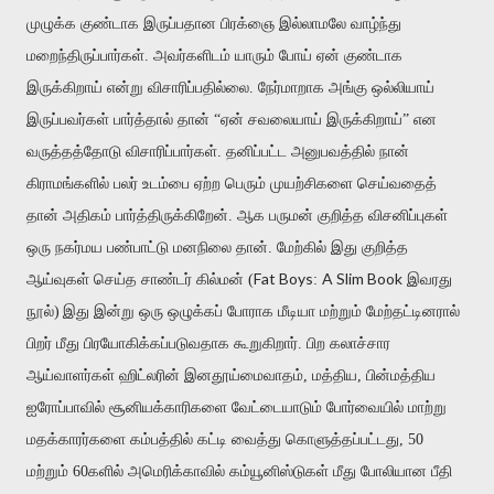
முழுக்க குண்டாக இருப்பதான பிரக்ஞை இல்லாமலே வாழ்ந்து
மறைந்திருப்பார்கள். அவர்களிடம் யாரும் போய் ஏன் குண்டாக
இருக்கிறாய் என்று விசாரிப்பதில்லை. நேர்மாறாக அங்கு ஒல்லியாய்
இருப்பவர்கள் பார்த்தால் தான் “ஏன் சவலையாய் இருக்கிறாய்” என
வருத்தத்தோடு விசாரிப்பார்கள். தனிப்பட்ட அனுபவத்தில் நான்
கிராமங்களில் பல
ர்
உடம்பை ஏற்ற பெரும் முயற்சிகளை செய்வதைத்
தான் அதிகம் பார்த்திருக்கிறேன். ஆக பருமன் குறித்த விசனிப்புகள்
ஒரு நகர்மய பண்பாட்டு மனநிலை தான். மேற்கில் இது குறித்த
Fat Boys
A Slim Book
ஆய்வுகள் செய்த சாண்டர் கில்மன் (
:
இவரது
நூல்)
இது இன்று ஒரு ஒழுக்கப் போராக மீடியா மற்றும் மேற்தட்டினரால்
பிறர் மீது பிரயோகிக்கப்படுவதாக கூறுகிறார். பிற கலாச்சார
ஆய்வாளர்கள் ஹிட்லரின் இனதூய்மைவாதம், மத்திய, பின்மத்திய
ஐரோப்பாவில் சூனியக்காரிகளை வேட்டையாடும் போர்வையில் மாற்று
மதக்காரர்களை கம்பத்தில் கட்டி வைத்து கொளுத்தப்பட்டது, 50
மற்றும் 60களில் அமெரிக்காவில் கம்யூனிஸ்டுகள் மீது போலியான பீதி