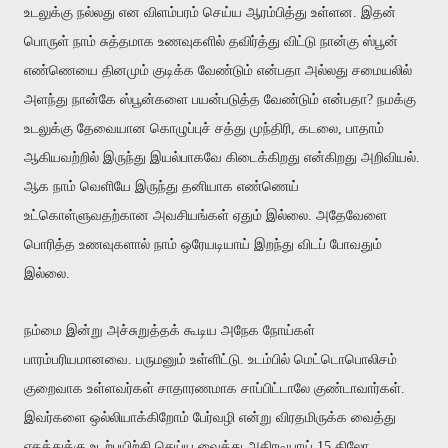
உடலுக்கு நல்லது என விளம்பரம் செய்ய ஆரம்பித்து உள்ளன. இதன்
பொருள் நாம் சுத்தமாக உணவுகளில் தவிர்த்து விட்டு நான்கு ஸ்பூன்
எண்ணெயை தினமும் குடிக்க வேண்டும் என்பதா அல்லது சமையலில்
அளந்து நான்கே ஸ்பூன்களை பயன்படுத்த வேண்டும் என்பதா? நமக்கு
உடலுக்கு தேவையான கொழுப்புச் சத்து முந்திரி, கடலை, பாதாம்
ஆகியவற்றில் இருந்து இயல்பாகவே கிடைக்கிறது என்கிறது அறிவியல்.
ஆக நாம் வெளியே இருந்து தனியாக எண்ணெய்
உட்கொள்ளுவதற்கான அவசியங்கள் ஏதும் இல்லை. அதேவேளை
பொரித்த உணவுகளால் நாம் ஒரேயடியாய் இறந்து விடப் போவதும்
இல்லை.
நம்மை இன்று அச்சுறுத்தக் கூடிய அநேக நோய்கள்
பாரம்பரியமானவை. பருமனும் உள்ளிட்டு. உடம்பில் மெட்டொபொலிசம்
குறைவாக உள்ளவர்கள் சாதாரணமாக சாப்பிட்டாலே குண்டாவார்கள்.
இவர்களை ஒல்லியாக்கிறோம் பேர்வழி என்று விரதமிருக்க வைத்து
ஏகத்துக்கு உடற்பயிற்சி செய்ய வைத்து அதிரடியாய் 15 கிலோ