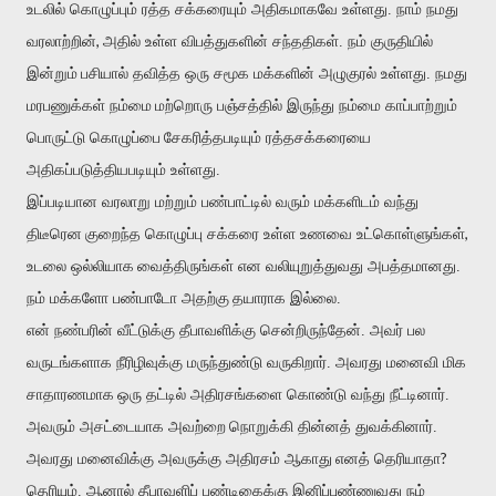
உடலில் கொழுப்பும் ரத்த சக்கரையும் அதிகமாகவே உள்ளது. நாம் நமது
,
வரலாற்றின்
அதில் உள்ள விபத்துகளின் சந்ததிகள். நம் குருதியில்
இன்றும்
பசியால் தவித்த ஒரு சமூக மக்களின் அழுகுரல் உள்ளது. நமது
மரபணுக்கள் நம்மை
மற்றொரு பஞ்சத்தில் இருந்து நம்மை காப்பாற்றும்
பொருட்டு கொழுப்பை
சேகரித்தபடியும் ரத்தசக்கரையை
அதிகப்படுத்தியபடியும் உள்ளது.
இப்படியான வரலாறு மற்றும் பண்பாட்டில் வரும் மக்களிடம் வந்து
,
திடீரென
குறைந்த கொழுப்பு சக்கரை உள்ள உணவை உட்கொள்ளுங்கள்
உடலை ஒல்லியாக
வைத்திருங்கள் என வலியுறுத்துவது அபத்தமானது.
நம் மக்களோ பண்பாடோ அதற்கு
தயாராக இல்லை.
என் நண்பரின் வீட்டுக்கு தீபாவளிக்கு சென்றிருந்தேன். அவர் பல
வருடங்களாக நீரி
ழிவு
க்கு மருந்துண்டு வருகிறார். அவரது மனைவி மிக
சாதாரணமாக
ஒரு தட்டில் அதிரசங்களை கொண்டு வந்து நீட்டினார்.
அவரும் அசட்டையாக அவற்றை
நொறுக்கி தின்னத் துவக்கினார்.
?
அவரது மனைவிக்கு அவருக்கு அதிரசம் ஆகாது
எனத் தெரியாதா
தெரியும். ஆனால் தீபாவளிப் பண்டிகைக்கு இனிப்புண்ணுவது நம்