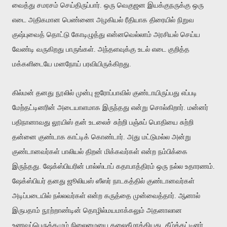
வைத்து சமரசம் செய்திருப்பார். ஒரு வெகுஜன இயக்குநருக்கு ஒரு
எடை அதிகமான பெண்ணை அழகியல் ரீதியாக திரையில் நிறுவ
குஷ்புவைத் தொட்டு கோடிழுத்து என்னவெல்லாம் அரசியல் செய்ய
வேண்டி வருகிறது பாருங்கள். அந்தளவுக்கு உடல் எடை குறித்த
மக்களிடையே மனநோய் பரவியிருக்கிறது.
கில்மன் தனது நூலில் முன்பு ஐரோப்பாவில் குண்டாயிருப்பது எப்படி
மேற்தட்டினரின் அடையாளமாக இருந்தது என்று சொல்கிறார். மன்னர்
பதிநானாவது லூயிஸ் தன் உடலைச் சுற்றி பஞ்சுப் பொதியை சுற்றி
தன்னை குண்டாக காட்டிக் கொண்டார். அது மட்டுமல்ல அன்று
குண்டானவர்கள் பாலியல் திறன் மிக்கவர்கள் என்ற நம்பிக்கை
இருந்தது. ஷேக்ஸ்பியரின் பால்ஸ்டாப் கதாபாத்திரம் ஒரு நல்ல உதாரணம்.
ஷேக்ஸ்பியர் தனது ஜூலியஸ் ஸீஸர் நாடகத்தில் குண்டானவர்கள்
அடிப்படையில் நல்லவர்கள் என்ற கருத்தை முன்வைத்தார். ஆனால்
இருபதாம் நூற்றாண்டின் தொழில்மயமாக்கலும் அதனாலான
உணவுப்பெரு
க்கமு
ம் நிலைமையை தலைகீழாக்கியது. கீழ்த்தட்டினர்