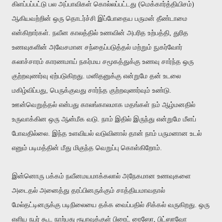
கிளப்பப்பட்டு பல அப்பாவிகள் கொல்லப்பட்டது (மெக்கார்த்தியிசம்)
ஆகியவற்றின் ஒரு தொடர்ச்சி இப்போதைய பருமன் தீண்டாமை
என்கிறார்கள். நவீன காலத்தில் உணவின் அபரித உற்பத்தி, துரித
உணவுகளின் அவேசமான சந்தைப்படுத்தல் மற்றும் நுகர்வோர்
கலாச்சாரம் காரணமாய் நகர்மய சமூகத்துக்கு உணவு சார்ந்த ஒரு
குற்றவுணர்வு ஏற்படுகிறது. மனிதனுக்கு என்றுமே தன் உடலை
மகிழ்விப்பது, பெருக்குவது சார்ந்த குற்றவுணர்வும் உண்டு.
ஊன்வெறுத்தல் என்பது காலங்காலமாக மதங்கள் நம் ஆழ்மனதில்
உருவாக்கின ஒரு ஆன்மீக வடு. நாம் இதில் இருந்து என்றுமே மீளப்
போவதில்லை.
இந்த உளவியல் வடுவினால் தான் நாம் பருமனான உடல்
எனும் படிமத்தின் மீது மிகுந்த வெறுப்பு கொள்கிறோம்.
இன்னொரு பக்கம் நவீனமயமாக்கலால் அநேகமான உணவுகளை
அடைதல் அனைத்து தரப்பினருக்கும் சாத்தியமாவதால்
மேல்தட்டினருக்கு படிநிலையை தக்க வைப்பதில் சிக்கல் வருகிறது. ஒரு
எளிய நபர் கூட நாற்பது ரூபாவுக்குள் பிரைட் ரைஸோ, பிட்ஸாவோ