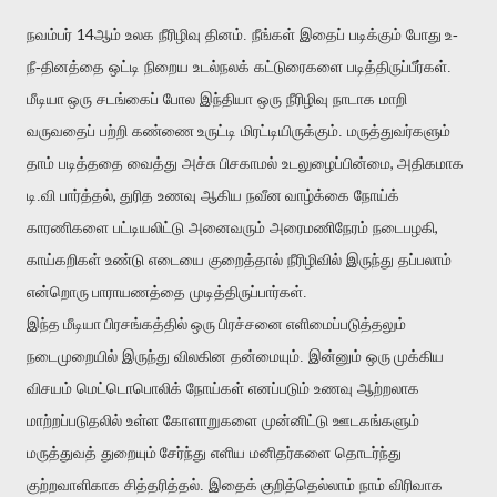
14
நவம்பர்
ஆம் உலக நீரிழிவு தினம். நீங்கள் இதைப் படிக்கும் போது
உ-
நீ-தினத்தை ஒட்டி நிறைய உடல்நலக் கட்டுரைகளை படித்திருப்பீர்கள்.
மீடியா
ஒரு சடங்கைப் போல இந்தியா ஒரு நீரிழிவு நாடாக மாறி
வருவதைப் பற்றி கண்ணை
உருட்டி மிரட்டியிருக்கும். மருத்துவர்களும்
,
தாம் படித்ததை வைத்து அச்சு
பிசகாமல் உடலுழைப்பின்மை
அதிகமாக
,
டி.வி பார்த்தல்
துரித உணவு ஆகிய நவீன
வாழ்க்கை நோய்க்
,
காரணிகளை பட்டியலிட்டு அனைவரும் அரைமணிநேரம் நடைபழகி
காய்கறிகள் உண்டு எடையை குறைத்தால் நீரிழிவில் இருந்து தப்பலாம்
என்றொரு
பாராயணத்தை முடித்திருப்பார்கள்.
இந்த மீடியா பிரசங்கத்தில் ஒரு பிரச்சனை
எளிமைப்படுத்தலும்
நடைமுறையில் இருந்து விலகின தன்மையும். இன்னும் ஒரு
முக்கிய
விசயம் மெட்டொபொலிக் நோய்கள் எனப்படும் உணவு ஆற்றலாக
மாற்றப்படுதலில் உள்ள கோளாறுகளை முன்னிட்டு ஊடகங்களும்
மருத்துவத் துறையும்
சேர்ந்து எளிய மனிதர்களை தொடர்ந்து
குற்றவாளிகாக சித்தரித்தல். இதைக்
குறித்தெல்லாம் நாம் விரிவாக