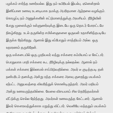
பழக்கம் சார்ந்த உணர்வல்ல. இது நம் உயிரியல் இயல்பு. ஏனென்றால்
இனிப்பான உணவு உடனடியாக நமக்கு அபரிதமான ஆற்றலை வழங்கும்.
கொழுப்பு நம் அணுக்களின் கட்டுமானத்துக்கு அவசியம். நீரிழிவின்
போது மூளைக்கும் உள்ளுணர்வுக்கு இடையே ஒரு தொடர் போராட்டமே
நிகழ்கிறது. உடல் தருகின்ற சமிக்ஞைகளை ஒருவன் உதாசீனித்தபடியே
இருக்க நேர்கிறது. ஆனால் இது எப்போதும் சாத்தியம் அல்ல. ஒரு
உதாரணம் தருகிறேன்.
ஒரு டீக்கடையில் ஒரு முதியவர் வந்து சக்கரை கம்மியாய் டீ கேட்டார்.
பொதுவாக பாதி சக்கரை கூட நீரிழிவுக்கு நல்லதல்ல. ஆனால் நம்
மக்கள் சக்கரை இல்லாமல் சாப்பிடுவதில்லை. அவர் டீ குடித்தபடி தன்
நண்பரிடம் தனக்கு
அன்று
ரத்த சக்கரை அளவு குறைந்து மயக்கம்
ஏற்பட்ட அனுபவத்தை விவரித்துக் கொண்டிருந்தார். அவர் மதியம்
அன்று உணவருந்தவில்லை. வேலை விசயமாய் சில தெரிந்தவர்
கள்
வீட்டுக்கு செல்ல நேர்ந்தது. அவர்கள் உணவருந்த கேட்டனர். ஆனால்
இவர் கௌரவத்துக்காக மறுத்து விட்டார். வெளியே வந்ததும் மயக்கம்