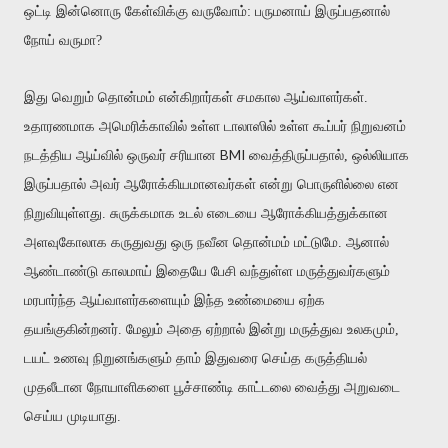
ஒட்டி இன்னொரு கேள்விக்கு வருவோம்: பருமனாய் இருப்பதனால்
நோய் வருமா?
இது வெறும் தொன்மம் என்கிறார்கள் சமகால ஆய்வாளர்கள்.
உதாரணமாக அமெரிக்காவில் உள்ள டாலாஸில் உள்ள கூப்பர் நிறுவனம்
BMI
நடத்திய ஆய்வில் ஒருவர் சரியான
வைத்திருப்பதால், ஒல்லியாக
இருப்பதால் அவர் ஆரோக்கியமானவர்கள் என்று பொருளில்லை என
நிறுவியுள்ளது. சுருக்கமாக உடல் எடையை ஆரோக்கியத்துக்கான
அளவுகோலாக கருதுவது ஒரு நவீன தொன்மம் மட்டுமே. ஆனால்
ஆண்டாண்டு காலமாய் இதையே பேசி வந்துள்ள மருத்துவர்களும்
மரபார்ந்த ஆய்வாளர்களையும் இந்த உண்மையை ஏற்க
தயங்குகின்றனர். மேலும் அதை ஏற்றால் இன்று மருத்துவ உலகமும்,
டயட் உணவு நிறுனங்களும் தாம் இதுவரை செய்த கருத்தியல்
முதலீடான நோயாளிகளை பூச்சாண்டி காட்டலை வைத்து அறுவடை
செய்ய முடியாது.