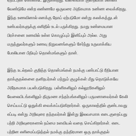
ஏற்பட்டுக் கொண்டே இருக்கிறது. விளைவாக குறைவாக உண்ண
வேண்டுமே என்ற எண்ணமே ஒருவரை அதிகமாக உண்ண வைக்கிறது.
இந்த உணவினால் எனக்கு நோய் ஏற்படுமோ என்று கலக்கத்துடன்
உண்பவர்களுக்கு எளிதில் உடல் பருக்கிறது. நமது உண்மையான
பிரச்சனை உணவில் உள்ள கொழுப்பும் இனிப்பும் அல்ல. அது
மருத்துவர்களும் உணவு நிறுவனங்களும் சேர்ந்து உருவாக்கிய
போலியான பீதியும் தொன்மங்களும் தான்.
இந்த உடல்நலம் குறித்த தொன்மங்கள் நமக்கு பண்பாட்டு ரீதியான
தாக்குதல்களை தனிநபர்கள் மற்றும் குழுக்கள் மீது தொடுக்கவே
அநேகமாக பயன்படுகிறது. பள்ளிகளிலும் கல்லூரிகளிலும்
வேலையிடங்களிலும் திருமண சந்தர்பங்களிலும் பருமனானவர்கள் கேலி
செய்யபட்டு ஒதுக்கி வைக்கப்படுகிறார்கள். ஒருகாலத்தில் குண்டாவது
எப்படி என்று அறிவுரை தந்தவர்கள் இன்று இலவசமாக எடைகுறைப்பது
பற்றி அறிவுரைகளால் நம்மை உளவியல் வதை செய்கிறார்கள். எடை
பற்றின எளிமைப்படுத்தல் நமக்கு தந்திரமான ஒரு தாக்குதல்