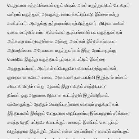
மெதுவான சத்தமில்லாமல் ஏறும் விஷம். அவர் மருத்துவரிடம் போகிறார்
என்றால் மருத்துவர் அவருக்கு உணவுக்கட்டுப்பாடு இல்லை என்று
கண்டிப்பார். அவருக்கு குற்றவுணர்வு ஏற்படுத்துவார். நீரிழிவாளனின்
உணவு வாழ்வில் உள்ள சிக்கல்கள் குழப்பங்களில் பல மருத்துவர்கள்
அக்கறை காட்டுவதி
ல்லை
. அல்லது அவர்கள் இச்சிக்கல்களை
அறிவதில்லை. அநேகமான மருத்துவர்கள் இந்த நோய்களுக்கு
வெளியே இருந்து கருத்தியல் பூர்வமாக மட்டும் இவற்றை
அணுகுபவர்கள். அவர்கள் எப்போதுமே எளிமைப்படுத்துவார்கள்.
குறைவான கலோரி உணவு, அரைமணி நடைபயிற்சி இருந்தால் எல்லாம்
சரியாகி விடும் என்று. ஆனால் இது எளிதில் சாத்தியமா?
நீங்கள் ஒரு அலுவலக ரீதியான கூட்டத்தில் இருக்கிறீர்கள்.
எல்லோருக்கும் தேநீரும் கொறிப்பதற்கான உணவும் தருகிறார்கள்.
இந்தியாவில் இன்னும் போதுமான விழிப்புணர்வு இல்லாததால் சர்க்கரை
கலந்த தேநீர் மட்டுமே கிடைக்கும். உணவும் இனிப்பும் கொழுப்பும்
மிகுந்ததாக இருக்கும். நீங்கள் என்ன செய்வீர்கள்? கையில் சுண்டலும்