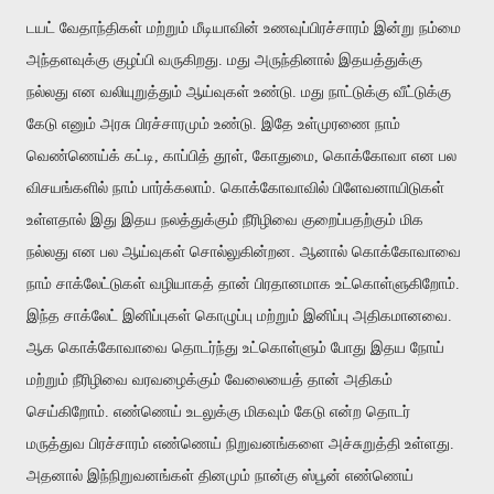
டயட் வேதாந்திகள் மற்றும் மீடியாவின் உணவுப்பிரச்சாரம் இன்று நம்மை
அந்தளவுக்கு குழப்பி வருகிறது. மது அருந்தினால் இதயத்துக்கு
நல்லது என வலியுறுத்தும் ஆய்வுகள் உண்டு. மது நாட்டுக்கு வீட்டுக்கு
கேடு எனும் அரசு பிரச்சாரமும் உண்டு. இதே உள்முரணை நாம்
வெண்ணெய்க் கட்டி, காப்பித் தூள், கோதுமை, கொக்கோவா என பல
விசயங்களில் நாம் பார்க்கலாம். கொக்கோவாவில் பிளேவனாயிடுகள்
உள்ளதால் இது இதய நலத்துக்கும் நீரிழிவை குறைப்பதற்கும் மிக
நல்லது என பல ஆய்வுகள் சொல்லுகின்றன. ஆனால் கொக்கோவாவை
நாம் சாக்லேட்டுகள் வழியாகத் தான் பிரதானமாக உட்கொள்ளுகிறோம்.
இந்த சாக்லேட் இனிப்புகள் கொழுப்பு மற்றும் இனிப்பு அதிகமானவை.
ஆக கொக்கோவாவை தொடர்ந்து உட்கொள்ளும் போது இதய நோய்
மற்றும் நீரிழிவை வரவழைக்கும் வேலையைத் தான் அதிகம்
செய்கிறோம். எண்ணெய் உடலுக்கு மிகவும் கேடு என்ற தொடர்
மருத்துவ பிரச்சாரம் எண்ணெய் நிறுவனங்களை அச்சுறுத்தி உள்ளது.
அதனால் இந்நிறுவனங்கள் தினமும் நான்கு ஸ்பூன் எண்ணெய்