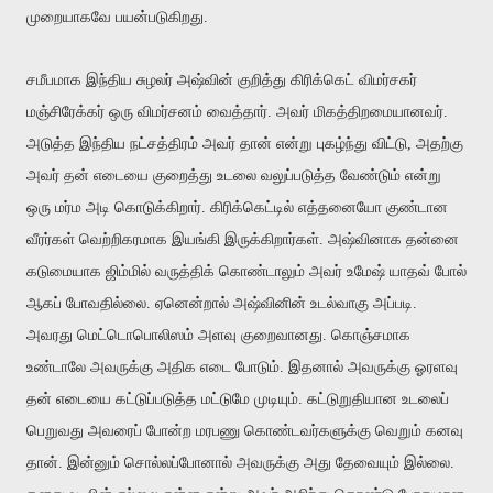
முறையாகவே பயன்படுகிறது.
சமீபமாக இந்திய சுழலர் அஷ்வின் குறித்து
கிரிக்கெட் விமர்சகர்
மஞ்சிரேக்கர் ஒரு விமர்சனம் வைத்தார். அவர் மிகத்திறமையானவர்.
அடுத்த இந்திய நட்சத்திரம் அவர் தான் என்று புகழ்ந்து விட்டு, அதற்கு
அவர் தன் எடையை குறைத்து உடலை வலுப்படுத்த வேண்டும் என்று
ஒரு மர்ம அடி கொடுக்கிறார். கிரிக்கெட்டில் எத்தனையோ குண்டான
வீரர்கள் வெற்றிகரமாக இயங்கி இருக்கிறார்கள். அஷ்வினாக தன்னை
கடுமையாக ஜிம்மில் வருத்திக் கொண்டாலும் அவர் உமேஷ் யாதவ் போல்
ஆகப் போவதில்லை. ஏனென்றால் அஷ்வினின் உடல்வாகு அப்படி.
அவரது மெட்டொபொலிஸ
ம்
அளவு குறைவானது. கொஞ்சமாக
உண்டாலே அவருக்கு அதிக எடை போடும். இதனால் அவருக்கு ஓரளவு
தன் எடையை கட்டுப்படுத்த மட்டுமே முடியும். கட்டுறுதியான உடலைப்
பெறுவது அவரைப் போன்ற மரபணு கொண்டவர்களுக்கு வெறும் கனவு
தான். இன்னும் சொல்லப்போனால் அவருக்கு அது தேவையும் இல்லை.