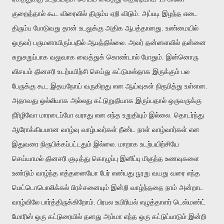
குறைத்தால் கூட விரைவில் திரும்ப ஏறி விடும். அப்படி இழந்த எடை
திரும்ப போடுவது தான் உடலுக்கு அதிக ஆபத்தானது. உண்மையில்
ஒருவர் பருமனாயிருப்பதில் ஆபத்தில்லை. அவர் தன்னளவில் தன்னை
சுறுசுறுப்பாக வலுவாக வைத்துக் கொண்டால் போதும். இன்னொரு
விசயம் தினசரி உடற்பயிற்சி செய்து கட்டுமஸ்தாக இருக்கும் பல
பேருக்கு கூட இதயநோய் வருகிறது என ஆய்வுகள் நிரூபித்து உள்ளன.
அதாவது ஒல்லியாக அல்லது கட்டுறுதியாக இருப்பதால் ஒருவருக்கு
நீரிழிவோ மாரடைப்போ வராது என எந்த உறுதியும் இல்லை. தொடர்ந்து
ஆரோக்கியமான வாழ்வு வாழ்பவர்கள் நீண்ட நாள் வாழ்வார்கள் என
இதுவரை நிரூபிக்கப்பட்டதும் இல்லை. மாறாக உடற்பயிற்சியே
செய்யாமல் தினசரி குடித்து கொழுப்பு இனிப்பு மிகுந்த உணவுகளை
உண்டும் வாழ்ந்த எத்தனையோ பேர் எண்பது நூறு வயது வரை எந்த
மெட்டொபொலிக்கல் பிரச்சனையும் இன்றி வாழ்ந்ததை நாம் அன்றாட
வாழ்விலே பார்த்திருக்கிறோம். பிரபல உயிரியல் எழுத்தாளர் டெஸ்மண்ட்
மோரிஸ் ஒரு கட்டுரையில் தனது அம்மா எந்த ஒரு கட்டுப்பாடும் இன்றி