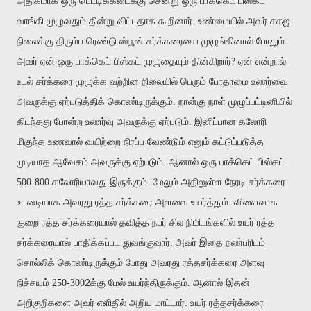
அதிகமாக ஒரு பெட்டிக்கடைக்கு சென்று ஒரு பாக்கெட் பிஸ்கட்
வாங்கி முழுவதும் தின்று விட்டதாக கூறினார். உண்மையில் அவர் சகஜ
நிலைக்கு திரும்ப ரெண்டு ஸ்பூன் சர்க்கரையை முழுங்கினால் போதும்.
அவர் ஏன் ஒரு பாக்கெட் பிஸ்கட் முழுதையும் தின்கிறார்? ஏன் என்றால்
உடல்
சர்க்கரை முழுக்க வற்றின நிலையில்
பெரும் போதாமை உணர்வை
அவருக்கு ஏற்படுத்திக் கொண்டிருக்கும். நான்கு நாள் முழுப்பட்டினியில்
கிடந்தது போன்ற உணர்வு அவருக்கு ஏற்படும். இனிப்பான கலோரி
மிகுந்த உணவால் வயிற்றை நிரப்ப வேண்டும் எனும் கட்டுப்படுத்த
முடியாத ஆவேசம் அவருக்கு ஏற்படும். ஆனால் ஒரு பாக்கெட் பிஸ்கட்
500-800 கலோரியாவது இருக்கும். மேலும் அதிலுள்ள நேரடி சர்க்கரை
உடனடியாக அவரது ரத்த சர்க்கரை அளவை உயர்த்தும். விளைவாக
குறை ரத்த சர்க்கரையால் தவித்த நபர் சில நிமிடங்களில் உயர் ரத்த
சர்க்கரையால் பாதிக்கப்பட துவங்குவார். அவர் இதை நண்பரிடம்
சொல்லிக் கொண்டிருக்கும் போது அவரது ரத்தசர்க்கரை அளவு
2
நிச்சயம் 250-300
க்கு மேல் உயர்ந்திருக்கும். ஆனால் இதன்
அறிகுறிகளை அவர் எளிதில் அறிய மாட்டார். உயர் ரத்தசர்க்கரை