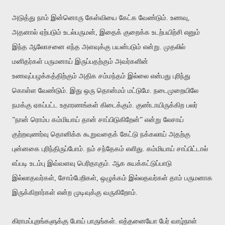
அடுத்து நாம் இன்னொரு கேள்வியை கேட்க வேண்டும். உணவு,
அதனால் ஏற்படும் உடல்பருமன், இதைக் குறைக்க உடற்பயிற்சி எனும்
இந்த ஆலோசனை எந்த அளவுக்கு பயன்படும் என்று. முதலில்
மனிதர்கள் பருமனாய் இருப்பதற்கும் அவர்களின்
உணவுப்பழக்கத்திற்கும் அதிக சம்மந்தம் இல்லை என்பது புரிந்து
கொள்ள வேண்டும். இது ஒரு தொன்மம் மட்டுமே. நடைமுறையிலே
நமக்கு ஏகப்பட்ட உதாரணங்கள் கிடைக்கும். குண்டாயிருக்கிற பலர்
”நான் ரொம்ப கம்மியாய் தான் சாப்பிடுகிறேன்” என்று லேசாய்
குற்றவுணர்வு தொனிக்க கூறுவதைக் கேட்டு நக்கலாய் அதற்கு
புன்னகை புரிந்திருப்போம். நம் சந்தேகம் எளிது. கம்மியாய் சாப்பிட்டால்
எப்படி உடம்பு இவ்வளவு பெரிதாகும். ஆக சுயக்கட்டுப்பாடு
இல்லாதவர்கள், சோம்பேறிகள், ஒழுக்கம் இல்லதவர்கள் தாம் பருமனாக
இருக்கிறார்கள் என்ற முடிவுக்கு வருகிறோம்.
கிராமப்புறங்களுக்கு போய் பாருங்கள். எத்தனையோ பேர் வாழ்நாள்