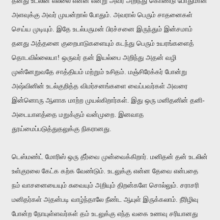
தனது உடலின் எல்லை என்ன என்று அவர் அறிந்து கொண்டு போதுமான
அளவுக்கு அவர் முயன்றால் போதும். அவரால் பெரும் சாதனைகள்
செய்ய முடியும். இதே உடல்பருமன் பிரச்சனை இருந்தும் இன்சமாம்
தனது அத்தனை குறைபாடுகளையும் கடந்து பெரும் உயரங்களைத்
தொடவில்லையா! ஒருவர் தன் இயல்பை அறிந்து அதன் வழி
முன்னேறுவதே சாத்தியம் மற்றும் உசிதம். மஞ்சிரேக்கர் போன்று
அஷ்வினின் உடல்குறித்த விமர்சனங்களை வைப்பவர்கள் அவரை
இன்னொரு ஆளாக மாற்ற முயல்கிறார்கள். இது ஒரு மனிதனின் தனி-
அடையாளத்தை மறுக்கும் வன்முறை. இனவாத
தூய்மைப்படுத்துதலுக்கு நிகரானது.
டெஸ்மண்ட் மோரிஸ் ஒரு தீர்வை முன்வைக்கிறார். மனிதன் தன் உடலின்
உள்குரலை கேட்க கற்க வேண்டும். உடலுக்கு என்ன தேவை என்பதை
நம் வாசனையையும் சுவையும் அறியும் திறன்களே சொல்லும். சராசரி
மனிதர்கள் அதன்படி வாழ்ந்தாலே நீண்ட ஆயுள் இருக்கலாம். நீரிழிவு
போன்ற நோயுள்ளவர்கள் தம் உடலுக்கு எந்த வகை உணவு சரியானது