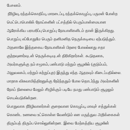
பேசலாம்.
,
,
,
,
நீரிழிவு
ரத்தக்கொதிப்பு
மாரடைப்பு
ரத்தக்கொழுப்பு
பருமன் போன்ற
மெட்டொபொலிக் நோய்களின் பட்சத்தில் பெரும்பான்மையான
ஆரோக்கிய பராமரிப்பு
பொறுப்பு நோயாளிகளிடம் தான் இருக்கிறது.
பொறுப்பு எப்போதுமே பெரும் தனிமனித
நெருக்கடியை ஏற்படுத்தும்.
அதனாலே இத்தகைய நோயாளிகள் பிறரை போலல்லாது சதா
,
குற்றவுணர்வுடன் நெருக்கடியுடன் திரிகிறார்கள். கூடுதலாக
,
,
அவர்களுக்கு நம்
சமூகம்
பண்பாடு மற்றும் சூழலில் (குடும்பம்
,
அலுவலகம்
மற்றும்
சுற்றுப்புற) இருந்து எந்த ஆதரவும் கிடைப்பதில்லை.
மாறாக
விசுவாமித்திரனுக்கு நேர்ந்ததும் போல தொடர்ந்து அவர்களின்
நோய் நிலைமை
மேலும் சீரழிக்கும் படியே நமது பண்பாடும் சூழலும்
செயல்படுகின்றன.
,
பொதுவாக நீரிழிவாளர்கள் குறைவான கொழுப்பு
மாவுச் சத்துக்கள்
கொண்ட உணவை
உட்கொள்ள வேண்டும் என மருத்துவ அறிக்கைகள்
திரும்பத் திரும்ப
சொல்லுகின்றன. இவை மேற்கத்திய சூழலின்