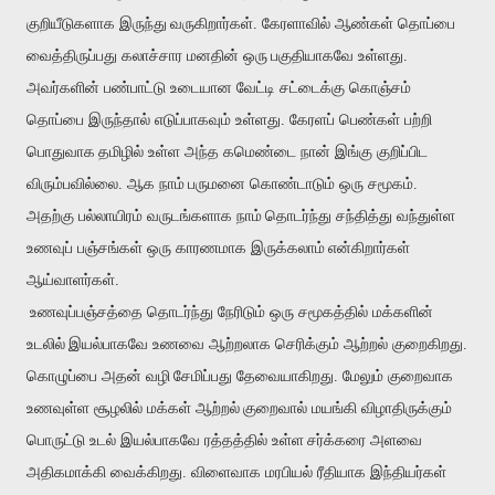
குறியீடுகளாக இருந்து
வருகிறார்கள். கேரளாவில் ஆண்கள் தொப்பை
வைத்திருப்பது கலாச்சார மனதின் ஒரு
பகுதியாகவே உள்ளது.
அவர்களின் பண்பாட்டு உடையான வேட்டி சட்டைக்கு கொஞ்சம்
தொப்பை இருந்தால் எடுப்பாகவும் உள்ளது. கேரளப் பெண்கள் பற்றி
பொதுவாக
தமிழில் உள்ள அந்த கமெண்டை நான் இங்கு குறிப்பிட
விரும்பவில்லை. ஆக நாம்
பருமனை கொண்டாடும் ஒரு சமூகம்.
அதற்கு பல்லாயிரம் வருடங்களாக நாம்
தொடர்ந்து சந்தித்து வந்துள்ள
உணவுப் பஞ்சங்கள் ஒரு காரணமாக இருக்கலாம்
என்கிறார்கள்
ஆய்வாளர்கள்.
உணவுப்பஞ்சத்தை தொடர்ந்து நேரிடும் ஒரு சமூகத்தில் மக்களின்
உடலில்
இயல்பாகவே உணவை ஆற்றலாக செரிக்கும் ஆற்றல் குறைகிறது.
கொழுப்பை அதன் வழி
சேமிப்பது தேவையாகிறது. மேலும் குறைவாக
உணவுள்ள சூழலில் மக்கள் ஆற்றல்
குறைவால் மயங்கி விழாதிருக்கும்
பொருட்
டு
உடல் இயல்பாகவே ரத்தத்தில் உள்ள
சர்க்கரை அளவை
அதிகமாக்கி வைக்கிறது. விளைவாக மரபியல் ரீதியாக இந்தியர்கள்