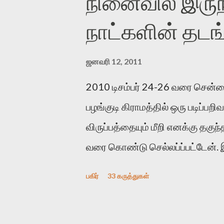
நினைவில் இருந்
தொடர்ந்து பதிவு செய்கிறார். உயி
நாட்களின் தடங
எதிராக எழுத்தாளர்களை ஏவி விட்ட
வெளிப்படுத்தியபடி இருக்கிறார்
ஜனவரி 12, 2011
உள்ளார். உயிர்மை அவரை தாக்க 
2010 டிசம்பர் 24-26 வரை சென்
அந்த பிரமையால் தொடர்ந்து அச்சு
பழங்குடி கிராமத்தில் ஒரு படிப்பற
இந்த தாக்குதல் கூட இதன் வெளிப்
விருப்பத்தையும் மீறி எனக்கு தகுந
குத்துச்சண்டை வீரராக வரும் சில்வ
வரை கொண்டு செல்லப்ப்பட்டேன்.
பகிர்
33 கருத்துகள்