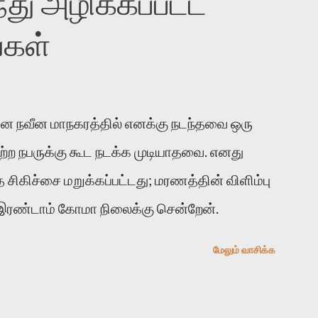
து அழிக்கப்பட்ட
ர்மை இன்னும் சில வருடங்களுக்கு தனக்கு
்கள்
படி இருக்கும் என்று ஒரு அச்சத்தை
. அவர் கடுமையான பாதுகாப்பின்மை மனநிலையில்
உத்தேசித்தாலும் இல்லை என்றாலும் ஜெயமோகன்
னை நவீன மாநகரத்தில் எனக்கு நடந்தவை ஒரு
றுத்தலுக்கு உள்ளாகி உள்ளார். உங்களை பற்றின
ிவற்ற நபருக்கு கூட நடக்க முடியாதவை. எனது
பாடு தான்”. உண்மையே! ராக்கி படத்தில்
்த சிகிச்சை மறுக்கப்பட்டது; மரணத்தின் விளிம்பு
ெஸ்டர் ஓரிடத்தில் சொல்வார்: ...
 இரண்டாம் கோமா நிலைக்கு சென்றேன்.
மேலும் வாசிக்க