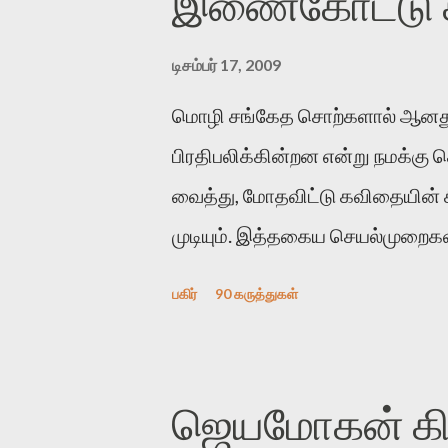
இணைகோட்டு சந
டிசம்பர் 17, 2009
மொழி சங்கேத சொற்களால் ஆனது
பிரதிபலிக்கின்றன என்று நமக்கு
வைத்து, மோதவிட்டு கவிதையின்
முடியும். இத்தகைய செயல்முறைகளி
இக்கட்டுரையின் நோக்கம். பள்ளிக
பகிர்
90 கருத்துகள்
பின் அவர்களின் சூட்சுமத்தை கண்ட
குசுகுசுத்துக் கொள்வோம். அடுத்
ஆர்வமுடன் அவரை சூழ்ந்து கொள்
ஜெயமோகன் கிளி
கொல்லாது. ஒரு கனவை மீட்டெடுப