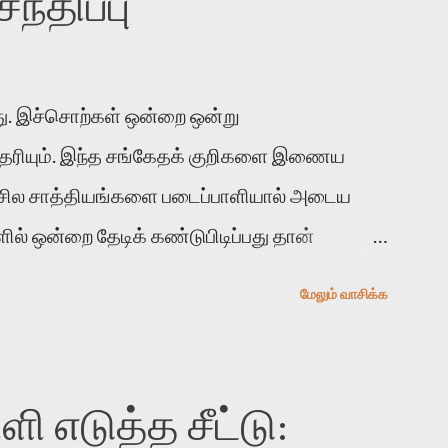
்திப்பு
. இச்சொற்கள் ஒன்றை ஒன்று
 தெரியும். இந்த சங்கேதக் குறிகளை இணைய
 சில சாத்தியங்களை படைப்பாளியால் அடைய
ல் ஒன்றை தேடிக் கண்டுபிடிப்பது தான்
் காலத்தில் ஜாலவித்தைக்காரர்கள் வந்து போன
மேலும் வாசிக்க
ுபிடித்து விட்டதாய் அந்தரங்கமாய் மட்டும்
த முறை வரும் போது மர்மம் விலகாமல் அதிக
வோம். அறிதல் மர்மத்தை அதிகமாக்கும்.
 எடுத்த சீட்டு:
்பதன் நோக்கம் என்னவாக இருக்கும்?