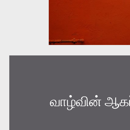
வாழ்வின் ஆகப்