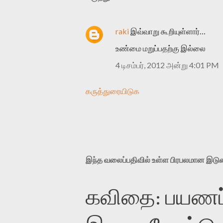
raki
இவ்வாறு கூறியுள்ளார்…
உண்மை மறுப்பதற்கு இல்லை
4 டிசம்பர், 2012 அன்று 4:01 PM
கருத்துரையிடுக
இந்த வலைப்பதிவில் உள்ள பிரபலமான இட
கவிதை: பயணப்